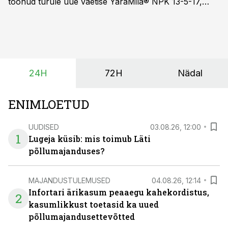
toonud turule uue väetise YaraMila® NPK 13-5-17,
mille eesmärk on mitte ainult parandada saagikust,
vaid ka muuta põllumeeste mõtteviisi väetamise
ajastuse ja koguste osas.
24H
72H
Nädal
ENIMLOETUD
UUDISED
03.08.26, 12:00
1
Lugeja küsib: mis toimub Läti
põllumajanduses?
MAJANDUSTULEMUSED
04.08.26, 12:14
Infortari ärikasum peaaegu kahekordistus,
2
kasumlikkust toetasid ka uued
põllumajandusettevõtted