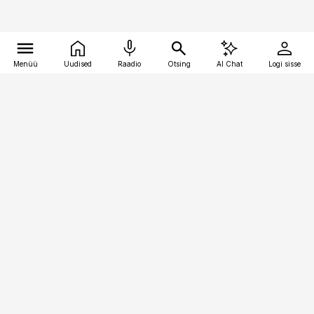
Menüü
Uudised
Raadio
Otsing
AI Chat
Logi sisse
Vana-Lõuna 39/1, 19094 Tallinn
(+372) 667 0111
pollumajandus@pollumajandus.ee
Telli
Reklaam
Firmast
Sisu kasutamisõigused
Ajakirjaniku
eetikakoodeks
Üldtingimused
Privaatsustingimused
Küpsiste poliitika
KKK