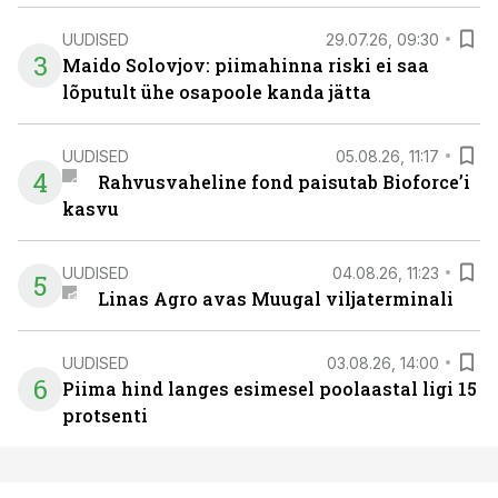
UUDISED
29.07.26, 09:30
3
Maido Solovjov: piimahinna riski ei saa
lõputult ühe osapoole kanda jätta
UUDISED
05.08.26, 11:17
4
Rahvusvaheline fond paisutab Bioforce’i
kasvu
UUDISED
04.08.26, 11:23
5
Linas Agro avas Muugal viljaterminali
UUDISED
03.08.26, 14:00
6
Piima hind langes esimesel poolaastal ligi 15
protsenti