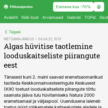
Esimene kuu -70%
Avaleht
Kõik lood
Arvamused
Galeriid
TOPid
Sisu
cebook
Tagasi
Twitter)
METSAMAJANDUS
04.04.23, 15:13
Algas hüvitise taotlemine
kedIn
looduskaitseliste piirangute
ail
eest
k
Tänasest kuni 2. maini saavad erametsaomanikud
taotleda Keskkonnainvesteeringute Keskusest
(KIK) toetust looduskaitseliste piirangute tõttu
saamata jääva tulu hüvitamiseks Natura 2000
erametsamaal ja väljaspool. Uuendusena laieneb
toetus nüüd rohkematele kaitsealustele aladele ja