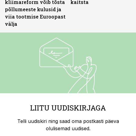
kliimareform võib tõsta
kaitsta
põllumeeste kulusid ja
viia tootmise Euroopast
välja
LIITU UUDISKIRJAGA
Telli uudiskiri ning saad oma postkasti päeva
olulisemad uudised.