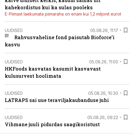
käive üldiselt kerkis, kasum samas nii
kahekordistus kui ka sulas pooleks
E-Piimast laekumata piimaraha on enam kui 1,2 miljonit eurot
UUDISED
05.08.26, 11:17
Rahvusvaheline fond paisutab Bioforce’i
kasvu
UUDISED
05.08.26, 11:00
HKFoods kasvatas kasumit kasvavast
kulusurvest hoolimata
UUDISED
05.08.26, 10:30
LATRAPS sai uue teraviljakaubanduse juhi
UUDISED
05.08.26, 09:22
Vihmane juuli pidurdas saagikoristust