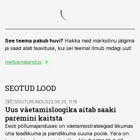
See teema pakub huvi?
Hakka neid märksõnu jälgima
ja saad alati teavituse, kui sel teemal ilmub midagi uut!
metsamajandus
SEOTUD LOOD
SISUTURUNDUS
22.06.26, 11:16
ST
Uus väetamisloogika aitab saaki
paremini kaitsta
Eesti põllumajanduses on väetamisstrateegiad liikumas
üha teadlikuma ja paindlikuma suuna poole. Yara on