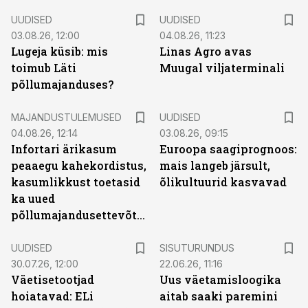
UUDISED
UUDISED
03.08.26, 12:00
04.08.26, 11:23
Lugeja küsib: mis
Linas Agro avas
toimub Läti
Muugal viljaterminali
põllumajanduses?
MAJANDUSTULEMUSED
UUDISED
04.08.26, 12:14
03.08.26, 09:15
Infortari ärikasum
Euroopa saagiprognoos:
peaaegu kahekordistus,
mais langeb järsult,
kasumlikkust toetasid
õlikultuurid kasvavad
ka uued
põllumajandusettevõtted
ST
UUDISED
SISUTURUNDUS
30.07.26, 12:00
22.06.26, 11:16
Väetisetootjad
Uus väetamisloogika
hoiatavad: ELi
aitab saaki paremini