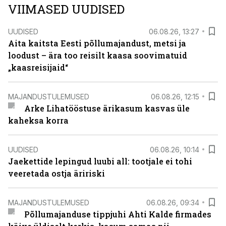
VIIMASED UUDISED
UUDISED
06.08.26, 13:27
Aita kaitsta Eesti põllumajandust, metsi ja
loodust – ära too reisilt kaasa soovimatuid
„kaasreisijaid“
MAJANDUSTULEMUSED
06.08.26, 12:15
Arke Lihatööstuse ärikasum kasvas üle
kaheksa korra
UUDISED
06.08.26, 10:14
Jaekettide lepingud luubi all: tootjale ei tohi
veeretada ostja äririski
MAJANDUSTULEMUSED
06.08.26, 09:34
Põllumajanduse tippjuhi Ahti Kalde firmades