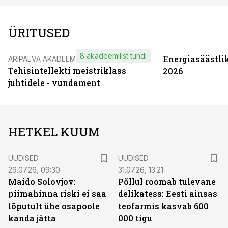
ÜRITUSED
8 akadeemilist tundi
Energiasäästli
ÄRIPÄEVA AKADEEMIA
Tehisintellekti meistriklass
2026
juhtidele - vundament
HETKEL KUUM
UUDISED
UUDISED
29.07.26, 09:30
31.07.26, 13:21
Maido Solovjov:
Põllul roomab tulevane
piimahinna riski ei saa
delikatess: Eesti ainsas
lõputult ühe osapoole
teofarmis kasvab 600
kanda jätta
000 tigu