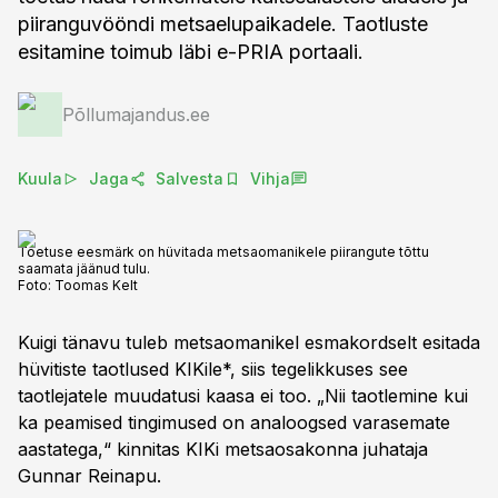
piiranguvööndi metsaelupaikadele. Taotluste
esitamine toimub läbi e-PRIA portaali.
Põllumajandus.ee
Kuula
Jaga
Salvesta
Vihja
Toetuse eesmärk on hüvitada metsaomanikele piirangute tõttu
saamata jäänud tulu.
Foto:
Toomas Kelt
Kuigi tänavu tuleb metsaomanikel esmakordselt esitada
hüvitiste taotlused KIKile*, siis tegelikkuses see
taotlejatele muudatusi kaasa ei too. „Nii taotlemine kui
ka peamised tingimused on analoogsed varasemate
aastatega,“ kinnitas KIKi metsaosakonna juhataja
Gunnar Reinapu.