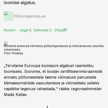
loomise algatus.
Põllumajandus.ee
Kuula
Jaga
Salvesta
Vihja
Ministrid arutavad võimalusi põllumajanduses ja metsanduses süsiniku
sidumiseks.
Foto:
Pixabay
„Tervitame Euroopa komisjoni algatust raamistiku
loomiseks. Soovime, et loodav sertifitseerimisraamistik
annaks põllumeestele laiema võimaluse panustada
kliimaeesmärkide saavutamisse ja võimaldaks selleks
vajalikke tegevusi rahastada,“ rääkis regionaalminister
Madis Kallas.