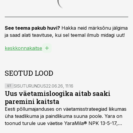
See teema pakub huvi?
Hakka neid märksõnu jälgima
ja saad alati teavituse, kui sel teemal ilmub midagi uut!
keskkonnakaitse
SEOTUD LOOD
SISUTURUNDUS
22.06.26, 11:16
ST
Uus väetamisloogika aitab saaki
paremini kaitsta
Eesti põllumajanduses on väetamisstrateegiad liikumas
üha teadlikuma ja paindlikuma suuna poole. Yara on
toonud turule uue väetise YaraMila® NPK 13-5-17,
mille eesmärk on mitte ainult parandada saagikust,