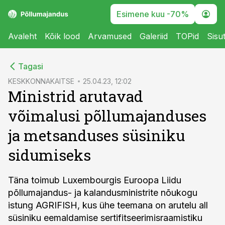
Esimene kuu -70%
Avaleht
Kõik lood
Arvamused
Galeriid
TOPid
Sisu
cebook
Tagasi
Twitter)
KESKKONNAKAITSE
25.04.23, 12:02
Ministrid arutavad
kedIn
võimalusi põllumajanduses
ail
ja metsanduses süsiniku
k
sidumiseks
Täna toimub Luxembourgis Euroopa Liidu
põllumajandus- ja kalandusministrite nõukogu
istung AGRIFISH, kus ühe teemana on arutelu all
süsiniku eemaldamise sertifitseerimisraamistiku