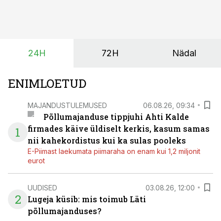
vaid ka muuta põllumeeste mõtteviisi väetamise
ajastuse ja koguste osas.
24H
72H
Nädal
ENIMLOETUD
MAJANDUSTULEMUSED
06.08.26, 09:34
Põllumajanduse tippjuhi Ahti Kalde
firmades käive üldiselt kerkis, kasum samas
1
nii kahekordistus kui ka sulas pooleks
E-Piimast laekumata piimaraha on enam kui 1,2 miljonit
eurot
UUDISED
03.08.26, 12:00
2
Lugeja küsib: mis toimub Läti
põllumajanduses?