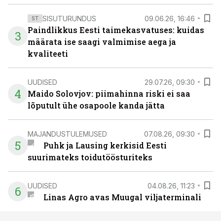
SISUTURUNDUS
09.06.26, 16:46
ST
Paindlikkus Eesti taimekasvatuses: kuidas
3
määrata ise saagi valmimise aega ja
kvaliteeti
UUDISED
29.07.26, 09:30
4
Maido Solovjov: piimahinna riski ei saa
lõputult ühe osapoole kanda jätta
MAJANDUSTULEMUSED
07.08.26, 09:30
5
Puhk ja Lausing kerkisid Eesti
suurimateks toidutöösturiteks
UUDISED
04.08.26, 11:23
6
Linas Agro avas Muugal viljaterminali