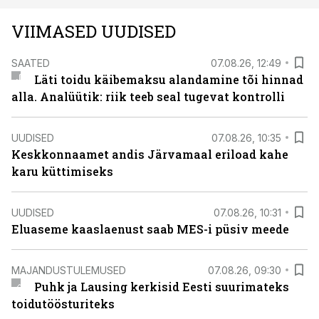
VIIMASED UUDISED
SAATED
07.08.26, 12:49
Läti toidu käibemaksu alandamine tõi hinnad
alla. Analüütik: riik teeb seal tugevat kontrolli
UUDISED
07.08.26, 10:35
Keskkonnaamet andis Järvamaal eriload kahe
karu küttimiseks
UUDISED
07.08.26, 10:31
Eluaseme kaaslaenust saab MES-i püsiv meede
MAJANDUSTULEMUSED
07.08.26, 09:30
Puhk ja Lausing kerkisid Eesti suurimateks
toidutöösturiteks