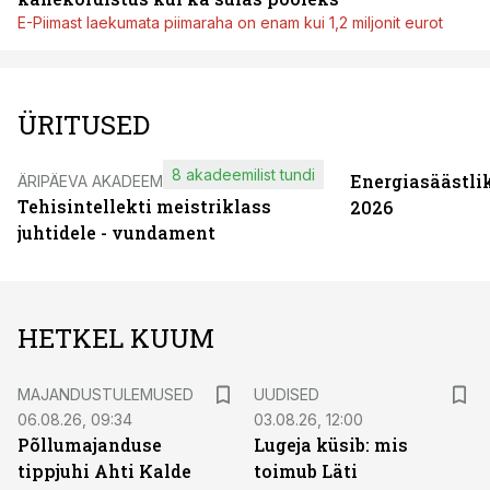
E-Piimast laekumata piimaraha on enam kui 1,2 miljonit eurot
ÜRITUSED
8 akadeemilist tundi
Energiasäästli
ÄRIPÄEVA AKADEEMIA
Tehisintellekti meistriklass
2026
juhtidele - vundament
HETKEL KUUM
MAJANDUSTULEMUSED
UUDISED
06.08.26, 09:34
03.08.26, 12:00
Põllumajanduse
Lugeja küsib: mis
tippjuhi Ahti Kalde
toimub Läti