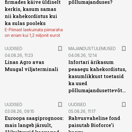
firmades käive üldiselt
põllumajanduses?
kerkis, kasum samas
nii kahekordistus kui
ka sulas pooleks
E-Piimast laekumata piimaraha
on enam kui 1,2 miljonit eurot
UUDISED
MAJANDUSTULEMUSED
04.08.26, 11:23
04.08.26, 12:14
Linas Agro avas
Infortari ärikasum
Muugal viljaterminali
peaaegu kahekordistus,
kasumlikkust toetasid
ka uued
põllumajandusettevõtted
UUDISED
UUDISED
03.08.26, 09:15
05.08.26, 11:17
Euroopa saagiprognoos:
Rahvusvaheline fond
mais langeb järsult,
paisutab Bioforce’i