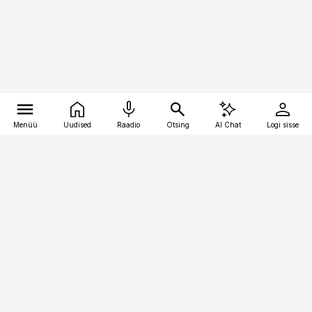
Menüü
Uudised
Raadio
Otsing
AI Chat
Logi sisse
Vana-Lõuna 39/1, 19094 Tallinn
(+372) 667 0111
pollumajandus@pollumajandus.ee
Telli
Reklaam
Firmast