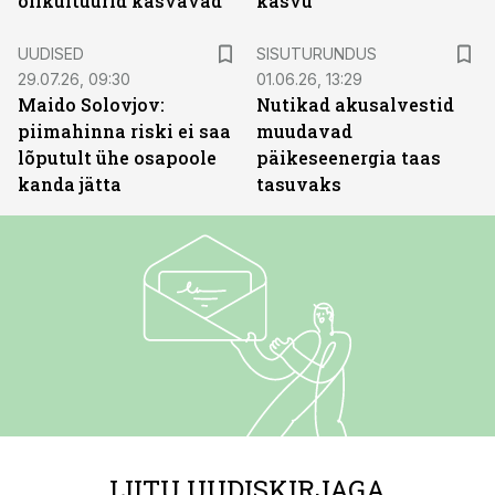
õlikultuurid kasvavad
kasvu
ST
UUDISED
SISUTURUNDUS
29.07.26, 09:30
01.06.26, 13:29
Maido Solovjov:
Nutikad akusalvestid
piimahinna riski ei saa
muudavad
lõputult ühe osapoole
päikeseenergia taas
kanda jätta
tasuvaks
LIITU UUDISKIRJAGA