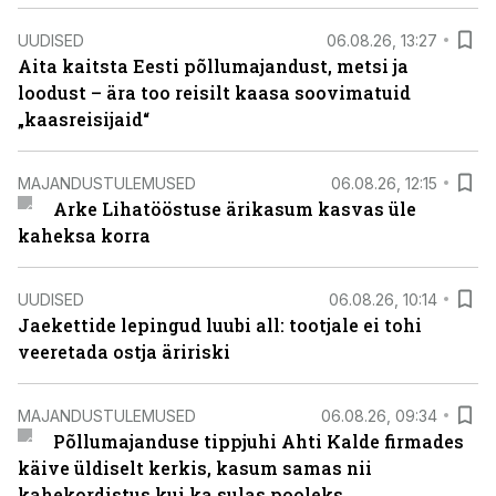
UUDISED
06.08.26, 13:27
Aita kaitsta Eesti põllumajandust, metsi ja
loodust – ära too reisilt kaasa soovimatuid
„kaasreisijaid“
MAJANDUSTULEMUSED
06.08.26, 12:15
Arke Lihatööstuse ärikasum kasvas üle
kaheksa korra
UUDISED
06.08.26, 10:14
Jaekettide lepingud luubi all: tootjale ei tohi
veeretada ostja äririski
MAJANDUSTULEMUSED
06.08.26, 09:34
Põllumajanduse tippjuhi Ahti Kalde firmades
käive üldiselt kerkis, kasum samas nii
kahekordistus kui ka sulas pooleks