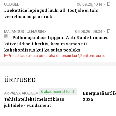
UUDISED
06.08.26, 10:14
Jaekettide lepingud luubi all: tootjale ei tohi
veeretada ostja äririski
MAJANDUSTULEMUSED
06.08.26, 09:34
Põllumajanduse tippjuhi Ahti Kalde firmades
käive üldiselt kerkis, kasum samas nii
kahekordistus kui ka sulas pooleks
E-Piimast laekumata piimaraha on enam kui 1,2 miljonit eurot
ÜRITUSED
8 akadeemilist tundi
Energiasäästli
ÄRIPÄEVA AKADEEMIA
Tehisintellekti meistriklass
2026
juhtidele - vundament