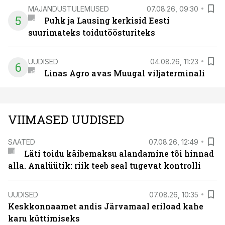
MAJANDUSTULEMUSED
07.08.26, 09:30
5
Puhk ja Lausing kerkisid Eesti
suurimateks toidutöösturiteks
UUDISED
04.08.26, 11:23
6
Linas Agro avas Muugal viljaterminali
VIIMASED UUDISED
SAATED
07.08.26, 12:49
Läti toidu käibemaksu alandamine tõi hinnad
alla. Analüütik: riik teeb seal tugevat kontrolli
UUDISED
07.08.26, 10:35
Keskkonnaamet andis Järvamaal eriload kahe
karu küttimiseks