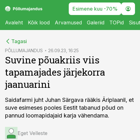
Esimene kuu -70%
Avaleht
Kõik lood
Arvamused
Galeriid
TOPid
Sisu
cebook
Tagasi
Twitter)
PÕLLUMAJANDUS
26.09.23, 16:25
Suvine põuakriis viis
kedIn
tapamajades järjekorra
ail
jaanuarini
k
Saidafarmi juht Juhan Särgava rääkis Äriplaanil, et
suve esimeses pooles Eestit tabanud põud on
pannud loomapidajaid karja vähendama.
Eget Velleste