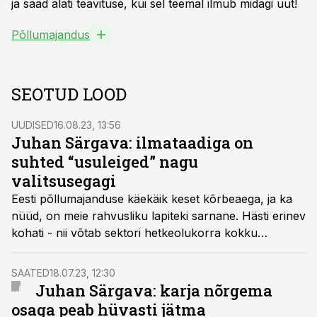
ja saad alati teavituse, kui sel teemal ilmub midagi uut!
Põllumajandus
SEOTUD LOOD
UUDISED
16.08.23, 13:56
Juhan Särgava: ilmataadiga on
suhted “usuleiged” nagu
valitsusegagi
Eesti põllumajanduse käekäik keset kõrbeaega, ja ka
nüüd, on meie rahvusliku lapiteki sarnane. Hästi erinev
kohati - nii võtab sektori hetkeolukorra kokku
mahetootja, Saidafarm OÜ juht Juhan Särgava
Äripäeva vastilmunud taime- ja loomakasvatuse
SAATED
18.07.23, 12:30
konkurentsiraportis.
Juhan Särgava: karja nõrgema
osaga peab hüvasti jätma