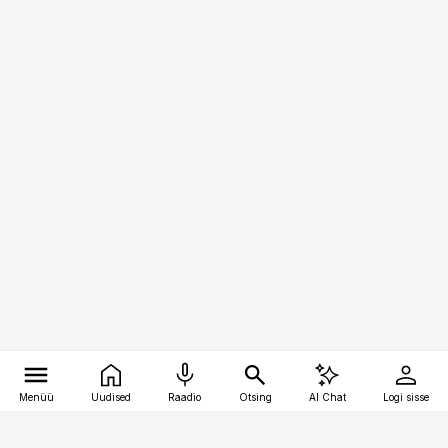
Menüü
Uudised
Raadio
Otsing
AI Chat
Logi sisse