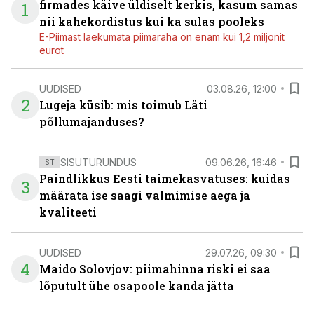
firmades käive üldiselt kerkis, kasum samas
1
nii kahekordistus kui ka sulas pooleks
E-Piimast laekumata piimaraha on enam kui 1,2 miljonit
eurot
UUDISED
03.08.26, 12:00
2
Lugeja küsib: mis toimub Läti
põllumajanduses?
SISUTURUNDUS
09.06.26, 16:46
ST
Paindlikkus Eesti taimekasvatuses: kuidas
3
määrata ise saagi valmimise aega ja
kvaliteeti
UUDISED
29.07.26, 09:30
4
Maido Solovjov: piimahinna riski ei saa
lõputult ühe osapoole kanda jätta