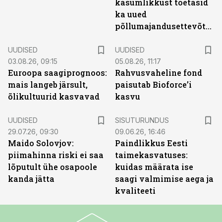
kasumlikkust toetasid
ka uued
põllumajandusettevõtted
UUDISED
UUDISED
03.08.26, 09:15
05.08.26, 11:17
Euroopa saagiprognoos:
Rahvusvaheline fond
mais langeb järsult,
paisutab Bioforce’i
õlikultuurid kasvavad
kasvu
ST
UUDISED
SISUTURUNDUS
29.07.26, 09:30
09.06.26, 16:46
Maido Solovjov:
Paindlikkus Eesti
piimahinna riski ei saa
taimekasvatuses:
lõputult ühe osapoole
kuidas määrata ise
kanda jätta
saagi valmimise aega ja
kvaliteeti