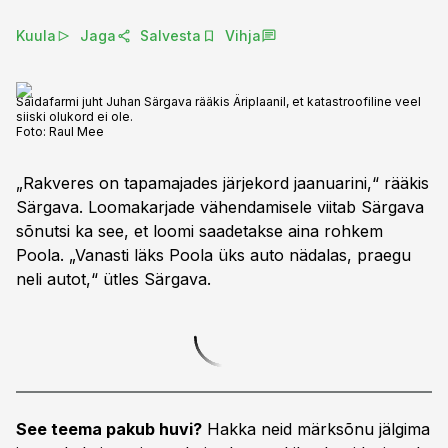
Kuula
Jaga
Salvesta
Vihja
Saidafarmi juht Juhan Särgava rääkis Äriplaanil, et katastroofiline veel
siiski olukord ei ole.
Foto:
Raul Mee
„Rakveres on tapamajades järjekord jaanuarini,“ rääkis
Särgava. Loomakarjade vähendamisele viitab Särgava
sõnutsi ka see, et loomi saadetakse aina rohkem
Poola. „Vanasti läks Poola üks auto nädalas, praegu
neli autot,“ ütles Särgava.
See teema pakub huvi?
Hakka neid märksõnu jälgima