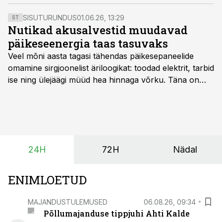
parandamisesse – aga tegelikult oleme varsti
olukorras, kus kus töökäsi ei ole, seda just
SISUTURUNDUS
01.06.26, 13:29
ST
maapiirkonnas, ning poest saab tarbija lubada vaid
Nutikad akusalvestid muudavad
sooduspakkumises olevat kaupa.
päikeseenergia taas tasuvaks
Veel mõni aasta tagasi tähendas päikesepaneelide
omamine sirgjoonelist äriloogikat: toodad elektrit, tarbid
ise ning ülejäägi müüd hea hinnaga võrku. Täna on
olukord energiaturul muutunud. Taastuvenergia
tootmisvõimsusi on lisandunud omajagu ning
päikeselistel tundidel tekib võrku suur ületootmine, mis
surub börsihinna madalaks või isegi negatiivseks.
Seetõttu on akusalvestid muutumas nii ehitus- kui ka
24H
72H
Nädal
põllumajandusettevõtete jaoks üheks olulisemaks
investeeringuks energialahendustes.
ENIMLOETUD
MAJANDUSTULEMUSED
06.08.26, 09:34
Põllumajanduse tippjuhi Ahti Kalde