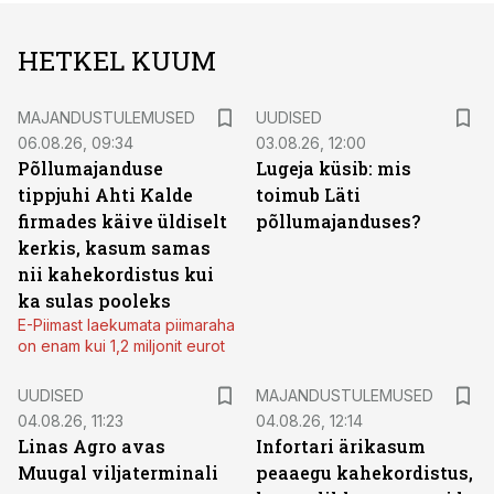
HETKEL KUUM
MAJANDUSTULEMUSED
UUDISED
06.08.26, 09:34
03.08.26, 12:00
Põllumajanduse
Lugeja küsib: mis
tippjuhi Ahti Kalde
toimub Läti
firmades käive üldiselt
põllumajanduses?
kerkis, kasum samas
nii kahekordistus kui
ka sulas pooleks
E-Piimast laekumata piimaraha
on enam kui 1,2 miljonit eurot
UUDISED
MAJANDUSTULEMUSED
04.08.26, 11:23
04.08.26, 12:14
Linas Agro avas
Infortari ärikasum
Muugal viljaterminali
peaaegu kahekordistus,