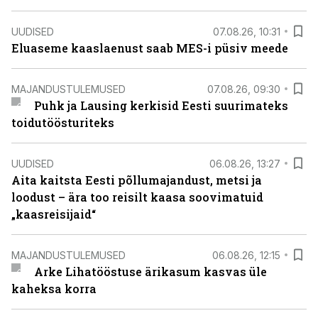
UUDISED
07.08.26, 10:31
Eluaseme kaaslaenust saab MES-i püsiv meede
MAJANDUSTULEMUSED
07.08.26, 09:30
Puhk ja Lausing kerkisid Eesti suurimateks
toidutöösturiteks
UUDISED
06.08.26, 13:27
Aita kaitsta Eesti põllumajandust, metsi ja
loodust – ära too reisilt kaasa soovimatuid
„kaasreisijaid“
MAJANDUSTULEMUSED
06.08.26, 12:15
Arke Lihatööstuse ärikasum kasvas üle
kaheksa korra