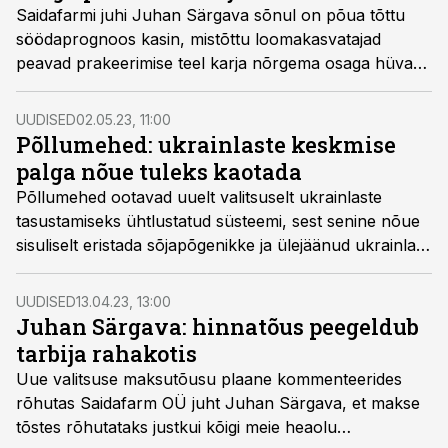
Saidafarmi juhi Juhan Särgava sõnul on põua tõttu
söödaprognoos kasin, mistõttu loomakasvatajad
peavad prakeerimise teel karja nõrgema osaga hüvasti
jätma.
UUDISED
02.05.23, 11:00
Põllumehed: ukrainlaste keskmise
palga nõue tuleks kaotada
Põllumehed ootavad uuelt valitsuselt ukrainlaste
tasustamiseks ühtlustatud süsteemi, sest senine nõue
sisuliselt eristada sõjapõgenikke ja ülejäänud ukrainlasi
raskendab ettevõtjate hinnangul tööjõukriisi
lahendamist.
UUDISED
13.04.23, 13:00
Juhan Särgava: hinnatõus peegeldub
tarbija rahakotis
Uue valitsuse maksutõusu plaane kommenteerides
rõhutas Saidafarm OÜ juht Juhan Särgava, et makse
tõstes rõhutataks justkui kõigi meie heaolu