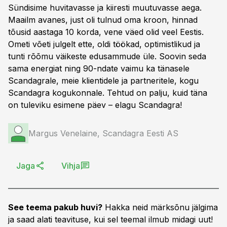
Sündisime huvitavasse ja kiiresti muutuvasse aega.
Maailm avanes, just oli tulnud oma kroon, hinnad
tõusid aastaga 10 korda, vene väed olid veel Eestis.
Ometi võeti julgelt ette, oldi töökad, optimistlikud ja
tunti rõõmu väikeste edusammude üle. Soovin seda
sama energiat ning 90-ndate vaimu ka tänasele
Scandagrale, meie klientidele ja partneritele, kogu
Scandagra kogukonnale. Tehtud on palju, kuid täna
on tuleviku esimene päev – elagu Scandagra!
Margus Venelaine, Scandagra Eesti AS
Jaga
Vihja
See teema pakub huvi?
Hakka neid märksõnu jälgima
ja saad alati teavituse, kui sel teemal ilmub midagi uut!