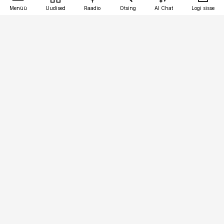
Menüü
Uudised
Raadio
Otsing
AI Chat
Logi sisse
Vana-Lõuna 39/1, 19094 Tallinn
(+372) 667 0111
pollumajandus@pollumajandus.ee
Telli
Reklaam
Firmast
Sisu kasutamisõigused
Ajakirjaniku
eetikakoodeks
Üldtingimused
Privaatsustingimused
Küpsiste poliitika
KKK
Eesti Meediaettevõtete
Eelistuste haldamine
Liit