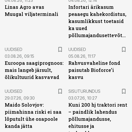
04.08.26, 11:23
04.08.26, 12:14
Linas Agro avas
Infortari ärikasum
Muugal viljaterminali
peaaegu kahekordistus,
kasumlikkust toetasid
ka uued
põllumajandusettevõtted
UUDISED
UUDISED
03.08.26, 09:15
05.08.26, 11:17
Euroopa saagiprognoos:
Rahvusvaheline fond
mais langeb järsult,
paisutab Bioforce’i
õlikultuurid kasvavad
kasvu
ST
UUDISED
SISUTURUNDUS
29.07.26, 09:30
03.07.26, 10:27
Maido Solovjov:
Kuni 200 hj traktori rent
piimahinna riski ei saa
– paindlik lahendus
lõputult ühe osapoole
põllumajandusse,
kanda jätta
ehitusse ja