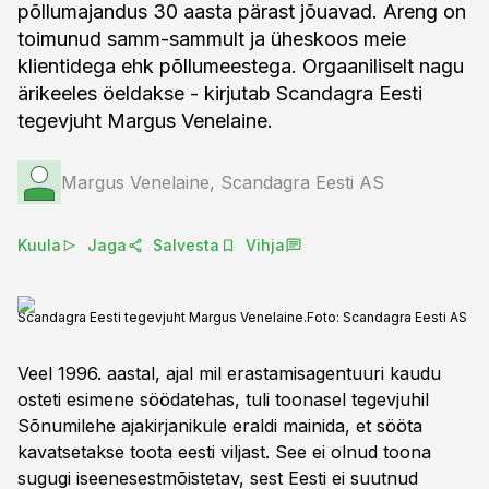
põllumajandus 30 aasta pärast jõuavad. Areng on
toimunud samm-sammult ja üheskoos meie
klientidega ehk põllumeestega. Orgaaniliselt nagu
ärikeeles öeldakse - kirjutab Scandagra Eesti
tegevjuht Margus Venelaine.
Margus Venelaine, Scandagra Eesti AS
Kuula
Jaga
Salvesta
Vihja
Scandagra Eesti tegevjuht Margus Venelaine.
Foto:
Scandagra Eesti AS
Veel 1996. aastal, ajal mil erastamisagentuuri kaudu
osteti esimene söödatehas, tuli toonasel tegevjuhil
Sõnumilehe ajakirjanikule eraldi mainida, et sööta
kavatsetakse toota eesti viljast. See ei olnud toona
sugugi iseenesestmõistetav, sest Eesti ei suutnud