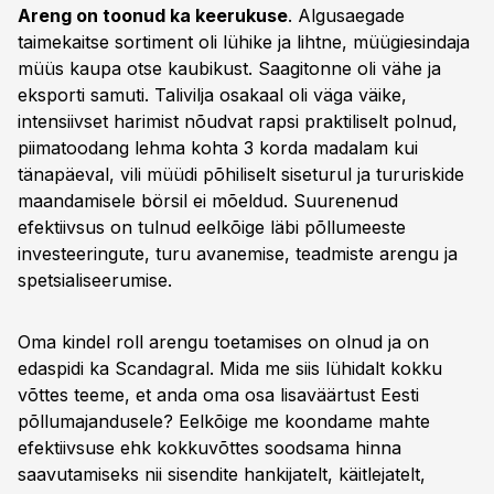
Areng on toonud ka keerukuse
. Algusaegade
taimekaitse sortiment oli lühike ja lihtne, müügiesindaja
müüs kaupa otse kaubikust. Saagitonne oli vähe ja
eksporti samuti. Talivilja osakaal oli väga väike,
intensiivset harimist nõudvat rapsi praktiliselt polnud,
piimatoodang lehma kohta 3 korda madalam kui
tänapäeval, vili müüdi põhiliselt siseturul ja tururiskide
maandamisele börsil ei mõeldud. Suurenenud
efektiivsus on tulnud eelkõige läbi põllumeeste
investeeringute, turu avanemise, teadmiste arengu ja
spetsialiseerumise.
Oma kindel roll arengu toetamises on olnud ja on
edaspidi ka Scandagral. Mida me siis lühidalt kokku
võttes teeme, et anda oma osa lisaväärtust Eesti
põllumajandusele? Eelkõige me koondame mahte
efektiivsuse ehk kokkuvõttes soodsama hinna
saavutamiseks nii sisendite hankijatelt, käitlejatelt,