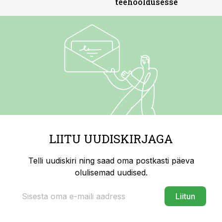
teehooldusesse
LIITU UUDISKIRJAGA
Telli uudiskiri ning saad oma postkasti päeva
olulisemad uudised.
Liitun