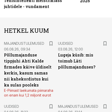
Tehisintellekti meistriklass
2026
juhtidele - vundament
HETKEL KUUM
MAJANDUSTULEMUSED
UUDISED
06.08.26, 09:34
03.08.26, 12:00
Põllumajanduse
Lugeja küsib: mis
tippjuhi Ahti Kalde
toimub Läti
firmades käive üldiselt
põllumajanduses?
kerkis, kasum samas
nii kahekordistus kui
ka sulas pooleks
E-Piimast laekumata piimaraha
on enam kui 1,2 miljonit eurot
UUDISED
MAJANDUSTULEMUSED