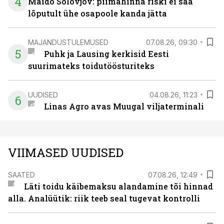
4
Maido Solovjov: piimahinna riski ei saa
lõputult ühe osapoole kanda jätta
MAJANDUSTULEMUSED
07.08.26, 09:30
5
Puhk ja Lausing kerkisid Eesti
suurimateks toidutöösturiteks
UUDISED
04.08.26, 11:23
6
Linas Agro avas Muugal viljaterminali
VIIMASED UUDISED
SAATED
07.08.26, 12:49
Läti toidu käibemaksu alandamine tõi hinnad
alla. Analüütik: riik teeb seal tugevat kontrolli