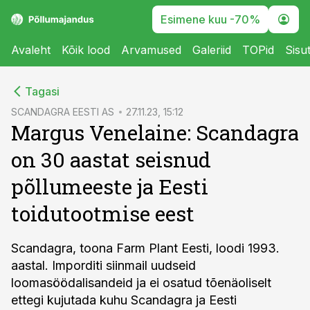
Esimene kuu -70%
Avaleht
Kõik lood
Arvamused
Galeriid
TOPid
Sisu
cebook
cebook
Tagasi
Twitter)
Twitter)
SCANDAGRA EESTI AS
27.11.23, 15:12
Margus Venelaine: Scandagra
kedIn
kedIn
on 30 aastat seisnud
ail
ail
põllumeeste ja Eesti
k
k
toidutootmise eest
Scandagra, toona Farm Plant Eesti, loodi 1993.
aastal. Imporditi siinmail uudseid
loomasöödalisandeid ja ei osatud tõenäoliselt
ettegi kujutada kuhu Scandagra ja Eesti