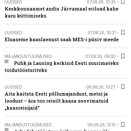
UUDISED
07.08.26, 10:35
Keskkonnaamet andis Järvamaal eriload kahe
karu küttimiseks
UUDISED
07.08.26, 10:31
Eluaseme kaaslaenust saab MES-i püsiv meede
MAJANDUSTULEMUSED
07.08.26, 09:30
Puhk ja Lausing kerkisid Eesti suurimateks
toidutöösturiteks
UUDISED
06.08.26, 13:27
Aita kaitsta Eesti põllumajandust, metsi ja
loodust – ära too reisilt kaasa soovimatuid
„kaasreisijaid“
MAJANDUSTULEMUSED
06.08.26, 12:15