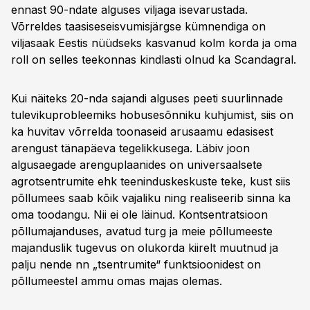
ennast 90-ndate alguses viljaga isevarustada.
Võrreldes taasiseseisvumisjärgse kümnendiga on
viljasaak Eestis nüüdseks kasvanud kolm korda ja oma
roll on selles teekonnas kindlasti olnud ka Scandagral.
Kui näiteks 20-nda sajandi alguses peeti suurlinnade
tulevikuprobleemiks hobusesõnniku kuhjumist, siis on
ka huvitav võrrelda toonaseid arusaamu edasisest
arengust tänapäeva tegelikkusega. Läbiv joon
algusaegade arenguplaanides on universaalsete
agrotsentrumite ehk teeninduskeskuste teke, kust siis
põllumees saab kõik vajaliku ning realiseerib sinna ka
oma toodangu. Nii ei ole läinud. Kontsentratsioon
põllumajanduses, avatud turg ja meie põllumeeste
majanduslik tugevus on olukorda kiirelt muutnud ja
palju nende nn „tsentrumite“ funktsioonidest on
põllumeestel ammu omas majas olemas.