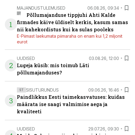
MAJANDUSTULEMUSED
06.08.26, 09:34
Põllumajanduse tippjuhi Ahti Kalde
firmades käive üldiselt kerkis, kasum samas
1
nii kahekordistus kui ka sulas pooleks
E-Piimast laekumata piimaraha on enam kui 1,2 miljonit
eurot
UUDISED
03.08.26, 12:00
2
Lugeja küsib: mis toimub Läti
põllumajanduses?
SISUTURUNDUS
09.06.26, 16:46
ST
Paindlikkus Eesti taimekasvatuses: kuidas
3
määrata ise saagi valmimise aega ja
kvaliteeti
UUDISED
29.07.26, 09:30