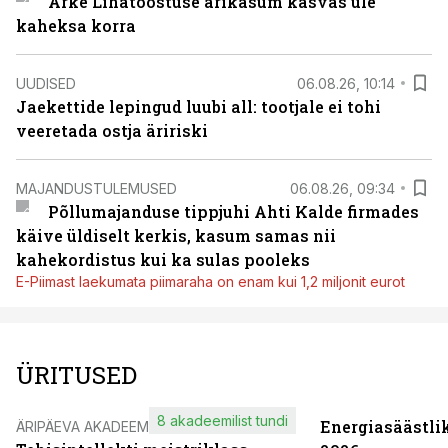
Arke Lihatööstuse ärikasum kasvas üle
kaheksa korra
UUDISED
06.08.26, 10:14
Jaekettide lepingud luubi all: tootjale ei tohi
veeretada ostja äririski
MAJANDUSTULEMUSED
06.08.26, 09:34
Põllumajanduse tippjuhi Ahti Kalde firmades
käive üldiselt kerkis, kasum samas nii
kahekordistus kui ka sulas pooleks
E-Piimast laekumata piimaraha on enam kui 1,2 miljonit eurot
ÜRITUSED
8 akadeemilist tundi
Energiasäästli
ÄRIPÄEVA AKADEEMIA