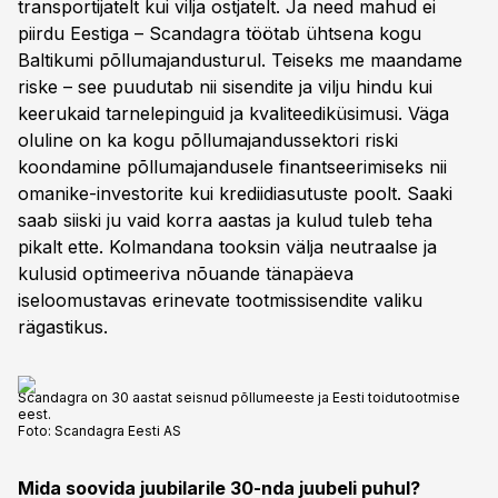
transportijatelt kui vilja ostjatelt. Ja need mahud ei
piirdu Eestiga – Scandagra töötab ühtsena kogu
Baltikumi põllumajandusturul. Teiseks me maandame
riske – see puudutab nii sisendite ja vilju hindu kui
keerukaid tarnelepinguid ja kvaliteediküsimusi. Väga
oluline on ka kogu põllumajandussektori riski
koondamine põllumajandusele finantseerimiseks nii
omanike-investorite kui krediidiasutuste poolt. Saaki
saab siiski ju vaid korra aastas ja kulud tuleb teha
pikalt ette. Kolmandana tooksin välja neutraalse ja
kulusid optimeeriva nõuande tänapäeva
iseloomustavas erinevate tootmissisendite valiku
rägastikus.
Scandagra on 30 aastat seisnud põllumeeste ja Eesti toidutootmise
eest.
Foto:
Scandagra Eesti AS
Mida soovida juubilarile 30-nda juubeli puhul?