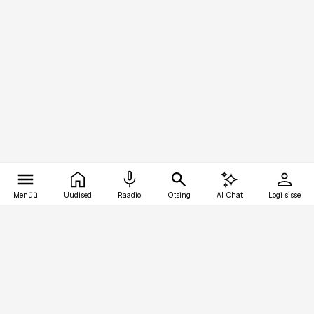
Menüü
Uudised
Raadio
Otsing
AI Chat
Logi sisse
Vana-Lõuna 39/1, 19094 Tallinn
(+372) 667 0111
pollumajandus@pollumajandus.ee