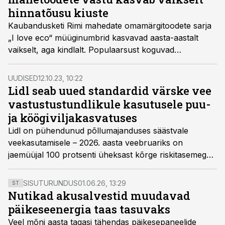
hinnatõusu kiuste
Kaubandusketi Rimi mahedate omamärgitoodete sarja
„I love eco“ müüginumbrid kasvavad aasta-aastalt
vaikselt, aga kindlalt. Populaarsust koguvad
mahetooted ka kodumaise talukauba „Talu toidab“
lettidel, mille leiab tänaseks 38 Rimi kauplusest.
UUDISED
12.10.23, 10:22
Lidl seab uued standardid värske vee
vastustustundlikule kasutusele puu-
ja köögiviljakasvatuses
Lidl on pühendunud põllumajanduses säästvale
veekasutamisele – 2026. aasta veebruariks on
jaemüüjal 100 protsenti üheksast kõrge riskitasemega
riigist, sealhulgas Hispaania, Egiptus, Kreeka ja Itaalia,
pärit puu- ja köögiviljasortiment sertifitseeritud
SISUTURUNDUS
01.06.26, 13:29
ST
vastavalt rahvusvaheliselt tunnustatud
Nutikad akusalvestid muudavad
veestandarditele.
päikeseenergia taas tasuvaks
Veel mõni aasta tagasi tähendas päikesepaneelide