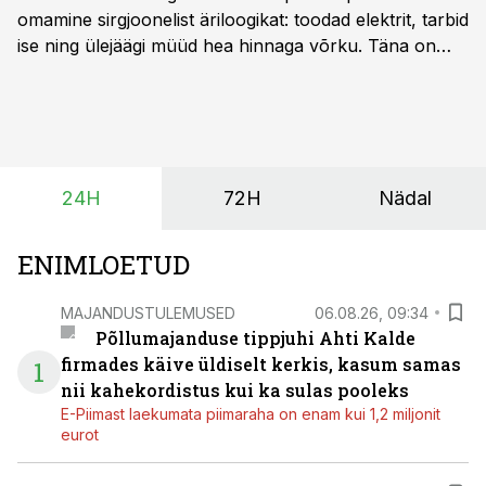
omamine sirgjoonelist äriloogikat: toodad elektrit, tarbid
ise ning ülejäägi müüd hea hinnaga võrku. Täna on
olukord energiaturul muutunud. Taastuvenergia
tootmisvõimsusi on lisandunud omajagu ning
päikeselistel tundidel tekib võrku suur ületootmine, mis
surub börsihinna madalaks või isegi negatiivseks.
Seetõttu on akusalvestid muutumas nii ehitus- kui ka
24H
72H
Nädal
põllumajandusettevõtete jaoks üheks olulisemaks
investeeringuks energialahendustes.
ENIMLOETUD
MAJANDUSTULEMUSED
06.08.26, 09:34
Põllumajanduse tippjuhi Ahti Kalde
firmades käive üldiselt kerkis, kasum samas
1
nii kahekordistus kui ka sulas pooleks
E-Piimast laekumata piimaraha on enam kui 1,2 miljonit
eurot