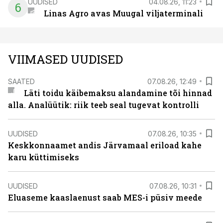
UUDISED
04.08.26, 11:23
6
Linas Agro avas Muugal viljaterminali
VIIMASED UUDISED
SAATED
07.08.26, 12:49
Läti toidu käibemaksu alandamine tõi hinnad
alla. Analüütik: riik teeb seal tugevat kontrolli
UUDISED
07.08.26, 10:35
Keskkonnaamet andis Järvamaal eriload kahe
karu küttimiseks
UUDISED
07.08.26, 10:31
Eluaseme kaaslaenust saab MES-i püsiv meede