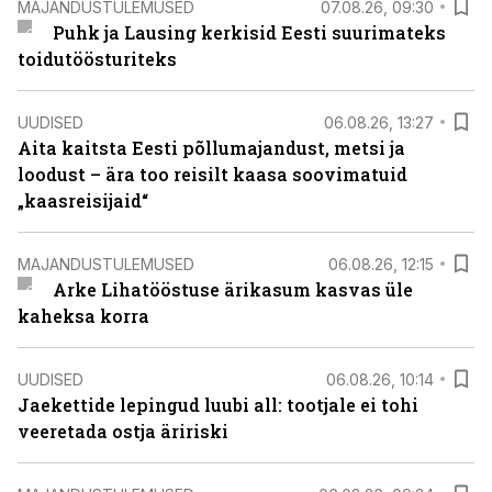
MAJANDUSTULEMUSED
07.08.26, 09:30
Puhk ja Lausing kerkisid Eesti suurimateks
toidutöösturiteks
UUDISED
06.08.26, 13:27
Aita kaitsta Eesti põllumajandust, metsi ja
loodust – ära too reisilt kaasa soovimatuid
„kaasreisijaid“
MAJANDUSTULEMUSED
06.08.26, 12:15
Arke Lihatööstuse ärikasum kasvas üle
kaheksa korra
UUDISED
06.08.26, 10:14
Jaekettide lepingud luubi all: tootjale ei tohi
veeretada ostja äririski