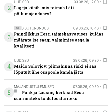
UUDISED
03.08.26, 12:00
2
Lugeja küsib: mis toimub Läti
põllumajanduses?
SISUTURUNDUS
09.06.26, 16:46
ST
Paindlikkus Eesti taimekasvatuses: kuidas
3
määrata ise saagi valmimise aega ja
kvaliteeti
UUDISED
29.07.26, 09:30
4
Maido Solovjov: piimahinna riski ei saa
lõputult ühe osapoole kanda jätta
MAJANDUSTULEMUSED
07.08.26, 09:30
5
Puhk ja Lausing kerkisid Eesti
suurimateks toidutöösturiteks