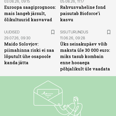
03.08.26, 09:15
05.08.26, 11:17
Euroopa saagiprognoos:
Rahvusvaheline fond
mais langeb järsult,
paisutab Bioforce’i
õlikultuurid kasvavad
kasvu
ST
UUDISED
SISUTURUNDUS
29.07.26, 09:30
11.06.26, 09:28
Maido Solovjov:
Üks seisakupäev võib
piimahinna riski ei saa
maksta üle 30 000 euro:
lõputult ühe osapoole
miks tasub kombain
kanda jätta
enne hooaega
põhjalikult üle vaadata