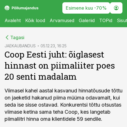
Esimene kuu -70%
Avaleht
Kõik lood
Arvamused
Galeriid
TOPid
Sisu
cebook
Tagasi
Twitter)
JAEKAUBANDUS
05.12.23, 16:25
Coop Eesti juht: õiglasest
kedIn
hinnast on piimaliiter poes
ail
20 senti madalam
k
Viimasel kahel aastal kasvanud hinnatõusude tõttu
on jaeketid hakanud piima müüma odavamalt, kui
seda ise sisse ostavad. Konkurentsi tõttu otsustas
viimase ketina sama teha Coop, kes langetab
piimaliitri hinna oma klientidele 59 sendile.