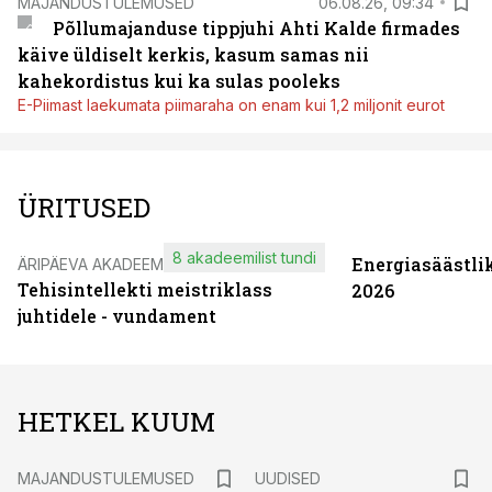
MAJANDUSTULEMUSED
06.08.26, 09:34
Põllumajanduse tippjuhi Ahti Kalde firmades
käive üldiselt kerkis, kasum samas nii
kahekordistus kui ka sulas pooleks
E-Piimast laekumata piimaraha on enam kui 1,2 miljonit eurot
ÜRITUSED
8 akadeemilist tundi
Energiasäästli
ÄRIPÄEVA AKADEEMIA
Tehisintellekti meistriklass
2026
juhtidele - vundament
HETKEL KUUM
MAJANDUSTULEMUSED
UUDISED