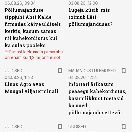
06.08.26, 09:34
03.08.26, 12:00
Põllumajanduse
Lugeja küsib: mis
tippjuhi Ahti Kalde
toimub Läti
firmades käive üldiselt
põllumajanduses?
kerkis, kasum samas
nii kahekordistus kui
ka sulas pooleks
E-Piimast laekumata piimaraha
on enam kui 1,2 miljonit eurot
UUDISED
MAJANDUSTULEMUSED
04.08.26, 11:23
04.08.26, 12:14
Linas Agro avas
Infortari ärikasum
Muugal viljaterminali
peaaegu kahekordistus,
kasumlikkust toetasid
ka uued
põllumajandusettevõtted
UUDISED
UUDISED