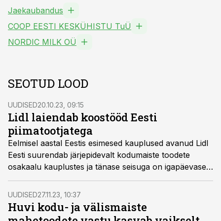
Jaekaubandus
COOP EESTI KESKÜHISTU TuÜ
NORDIC MILK OÜ
SEOTUD LOOD
UUDISED
20.10.23, 09:15
Lidl laiendab koostööd Eesti
piimatootjatega
Eelmisel aastal Eestis esimesed kauplused avanud Lidl
Eesti suurendab järjepidevalt kodumaiste toodete
osakaalu kauplustes ja tänase seisuga on igapäevaselt
saadaval ligi 20 Eestis valminud piimatoodet, millest 9
on lettidel Lidli kaubamärgi Pilos all ning ülejäänusid
UUDISED
27.11.23, 10:37
ehib tootjate enda logo.
Huvi kodu- ja välismaiste
mahetoodete vastu kasvab vaikselt