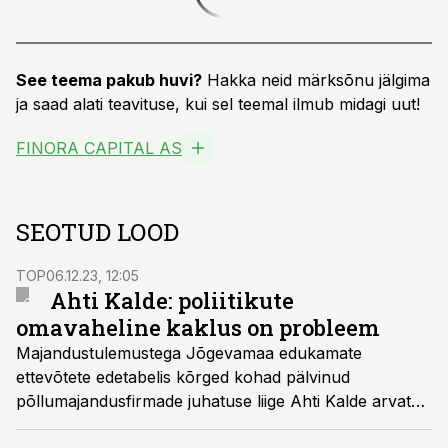
See teema pakub huvi?
Hakka neid märksõnu jälgima
ja saad alati teavituse, kui sel teemal ilmub midagi uut!
FINORA CAPITAL AS
SEOTUD LOOD
TOP
06.12.23, 12:05
Ahti Kalde: poliitikute
omavaheline kaklus on probleem
Majandustulemustega Jõgevamaa edukamate
ettevõtete edetabelis kõrged kohad pälvinud
põllumajandusfirmade juhatuse liige Ahti Kalde arvates
ei jagu poliitikutel tähelepanu riigi ja majanduse