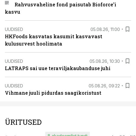
Rahvusvaheline fond paisutab Bioforce’i
kasvu
UUDISED
05.08.26, 11:00
HKFoods kasvatas kasumit kasvavast
kulusurvest hoolimata
UUDISED
05.08.26, 10:30
LATRAPS sai uue teraviljakaubanduse juhi
UUDISED
05.08.26, 09:22
Vihmane juuli pidurdas saagikoristust
ÜRITUSED
8 akadeemilist tundi