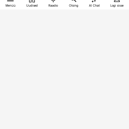
Menüü
Uudised
Raadio
Otsing
AI Chat
Logi sisse
Vana-Lõuna 39/1, 19094 Tallinn
(+372) 667 0111
pollumajandus@pollumajandus.ee
Telli
Reklaam
Firmast
Sisu kasutamisõigused
Ajakirjaniku
eetikakoodeks
Üldtingimused
Privaatsustingimused
Küpsiste poliitika
KKK
Eesti Meediaettevõtete
Eelistuste haldamine
Liit