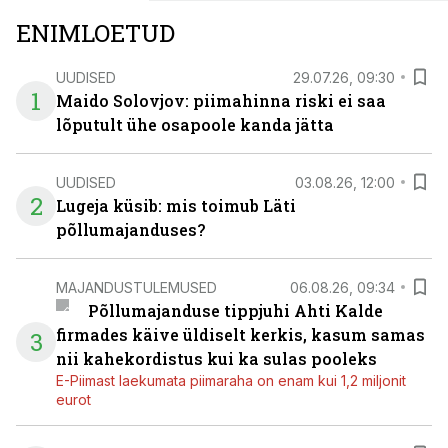
ENIMLOETUD
UUDISED
29.07.26, 09:30
1
Maido Solovjov: piimahinna riski ei saa
lõputult ühe osapoole kanda jätta
UUDISED
03.08.26, 12:00
2
Lugeja küsib: mis toimub Läti
põllumajanduses?
MAJANDUSTULEMUSED
06.08.26, 09:34
Põllumajanduse tippjuhi Ahti Kalde
firmades käive üldiselt kerkis, kasum samas
3
nii kahekordistus kui ka sulas pooleks
E-Piimast laekumata piimaraha on enam kui 1,2 miljonit
eurot