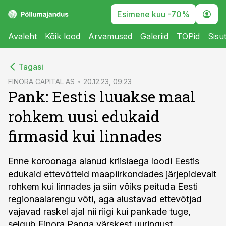
Esimene kuu -70%
Avaleht
Kõik lood
Arvamused
Galeriid
TOPid
Sisu
cebook
Tagasi
Twitter)
FINORA CAPITAL AS
20.12.23, 09:23
Pank: Eestis luuakse maal
kedIn
rohkem uusi edukaid
ail
firmasid kui linnades
k
Enne koroonaga alanud kriisiaega loodi Eestis
edukaid ettevõtteid maapiirkondades järjepidevalt
rohkem kui linnades ja siin võiks peituda Eesti
regionaalarengu võti, aga alustavad ettevõtjad
vajavad raskel ajal nii riigi kui pankade tuge,
selgub Finora Panga värskest uuringust.