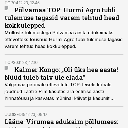
käekäigule, sest suur osa aurust kulub omavahelisele
TOP
04.12.23, 12:45
kaklusele.
Põlvamaa TOP: Hurmi Agro tubli
tulemuse tagasid varem tehtud head
kokkulepped
Mulluste tulemustega Põlvamaa aasta edukaimaks
ettevõtteks tõusnud Hurmi Agro tubli tulemuse tagasid
varem tehtud head kokkulepped.
TOP
30.11.23, 12:10
Kalmer Kongo: „Oli üks hea aasta!
Nüüd tuleb talv üle elada“
Valgamaa parimate ettevõtete TOPi teisele kohale
jõudnud Laatre Piim kasutas ära eelmise aasta
hinnatõusu ja kasvatas mühinal käivet ja kasumit.
2023. aasta on olnud aga keerulisem, tõdes ettevõtte
juht Kalmer Kongo.
UUDISED
15.12.23, 09:17
Lääne-Virumaa edukaim põllumees: