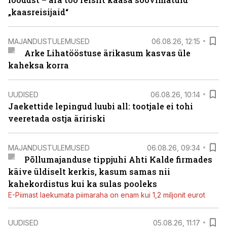
„kaasreisijaid“
MAJANDUSTULEMUSED
06.08.26, 12:15
Arke Lihatööstuse ärikasum kasvas üle
kaheksa korra
UUDISED
06.08.26, 10:14
Jaekettide lepingud luubi all: tootjale ei tohi
veeretada ostja äririski
MAJANDUSTULEMUSED
06.08.26, 09:34
Põllumajanduse tippjuhi Ahti Kalde firmades
käive üldiselt kerkis, kasum samas nii
kahekordistus kui ka sulas pooleks
E-Piimast laekumata piimaraha on enam kui 1,2 miljonit eurot
UUDISED
05.08.26, 11:17