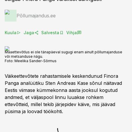
Põllumajandus.ee
Kuula
Jaga
Salvesta
Vihja
Maaettevõtlus ei ole tänapäeval sugugi enam ainult põllumajanduse
või metsanduse nägu.
Foto:
Meelika Sander-Sõrmus
Väikeettevõtete rahastamisele keskendunud Finora
Panga analüütiku Sten Andreas Kase sõnul näitavad
Eestis viimase kümmekonna aasta jooksul kogutud
andmed, et väljaspool linnu luuakse rohkem
ettevõtteid, millel tekib järjepidev käive, mis jäävad
püsima ja loovad töökohti.