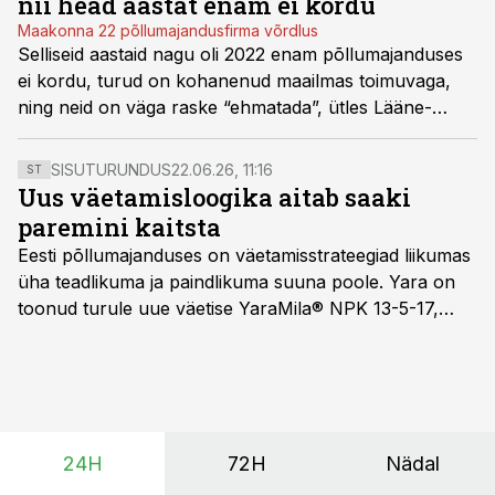
nii head aastat enam ei kordu
Maakonna 22 põllumajandusfirma võrdlus
Selliseid aastaid nagu oli 2022 enam põllumajanduses
ei kordu, turud on kohanenud maailmas toimuvaga,
ning neid on väga raske “ehmatada”, ütles Lääne-
Virumaa edukaima põllumajandusettevõtte juht Kalle
Margus.
SISUTURUNDUS
22.06.26, 11:16
ST
Uus väetamisloogika aitab saaki
paremini kaitsta
Eesti põllumajanduses on väetamisstrateegiad liikumas
üha teadlikuma ja paindlikuma suuna poole. Yara on
toonud turule uue väetise YaraMila® NPK 13-5-17,
mille eesmärk on mitte ainult parandada saagikust,
vaid ka muuta põllumeeste mõtteviisi väetamise
ajastuse ja koguste osas.
24H
72H
Nädal