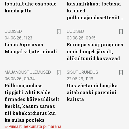
lõputult ühe osapoole
kasumlikkust toetasid
kanda jätta
ka uued
põllumajandusettevõtted
UUDISED
UUDISED
04.08.26, 11:23
03.08.26, 09:15
Linas Agro avas
Euroopa saagiprognoos:
Muugal viljaterminali
mais langeb järsult,
õlikultuurid kasvavad
ST
MAJANDUSTULEMUSED
SISUTURUNDUS
06.08.26, 09:34
22.06.26, 11:16
Põllumajanduse
Uus väetamisloogika
tippjuhi Ahti Kalde
aitab saaki paremini
firmades käive üldiselt
kaitsta
kerkis, kasum samas
nii kahekordistus kui
ka sulas pooleks
E-Piimast laekumata piimaraha