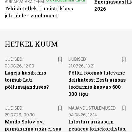
Energiasäästli
ÄRIPÄEVA AKADEEMIA
Tehisintellekti meistriklass
2026
juhtidele - vundament
HETKEL KUUM
UUDISED
UUDISED
03.08.26, 12:00
31.07.26, 13:21
Lugeja küsib: mis
Põllul roomab tulevane
toimub Läti
delikatess: Eesti ainsas
põllumajanduses?
teofarmis kasvab 600
000 tigu
UUDISED
MAJANDUSTULEMUSED
29.07.26, 09:30
04.08.26, 12:14
Maido Solovjov:
Infortari ärikasum
piimahinna riski ei saa
peaaegu kahekordistus,