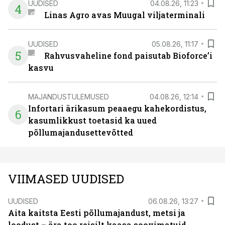
UUDISED
04.08.26, 11:23
4
Linas Agro avas Muugal viljaterminali
UUDISED
05.08.26, 11:17
5
Rahvusvaheline fond paisutab Bioforce’i
kasvu
MAJANDUSTULEMUSED
04.08.26, 12:14
Infortari ärikasum peaaegu kahekordistus,
6
kasumlikkust toetasid ka uued
põllumajandusettevõtted
VIIMASED UUDISED
UUDISED
06.08.26, 13:27
Aita kaitsta Eesti põllumajandust, metsi ja
loodust – ära too reisilt kaasa soovimatuid