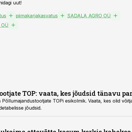
idagi uut!
tus
piimakarjakasvatus
SADALA AGRO OÜ
 OÜ
otjate TOP: vaata, kes jõudsid tänavu pa
a Põllumajandustootjate TOPi esikolmik. Vaata, kes olid võitj
detabelisse jõudsid.
ukaima ettevõtte kasum kerkis kaheksa