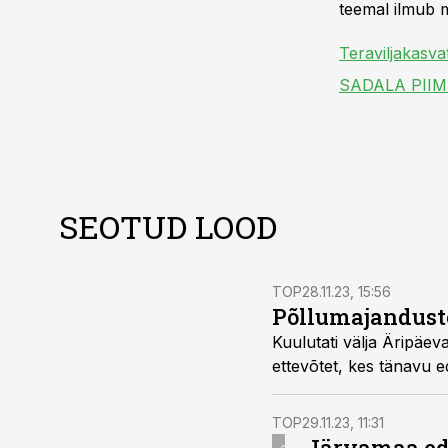
teemal ilmub m
Teraviljakasva
SADALA PIIM
SEOTUD LOOD
TOP
28.11.23, 15:56
Põllumajandusto
Kuulutati välja Äripäev
ettevõtet, kes tänavu e
TOP
29.11.23, 11:31
Järvamaa ed