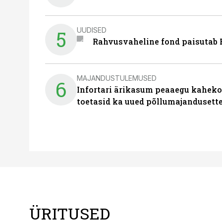
UUDISED
5
Rahvusvaheline fond paisutab B
MAJANDUSTULEMUSED
6
Infortari ärikasum peaaegu kaheko
toetasid ka uued põllumajandusett
ÜRITUSED