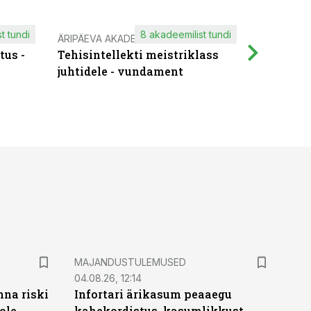
t tundi
8 akadeemilist tundi
ÄRIPÄEVA AKADEEMIA
IT KOOLIT
tus -
Tehisintellekti meistriklass
Muutuste
juhtidele - vundament
praktilis
MAJANDUSTULEMUSED
04.08.26, 12:14
nna riski
Infortari ärikasum peaaegu
ole
kahekordistus, kasumlikkust