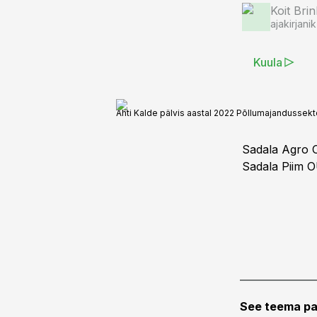
Koit Br
ajakirjanik
Kuula
Ahti Kalde pälvis aastal 2022 Põllumajandussektori 
Sadala Agro O
Sadala Piim O
See teema pa