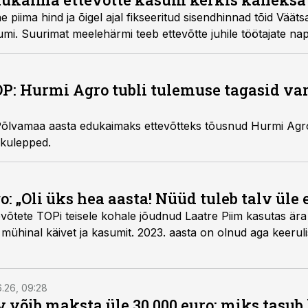
e piima hind ja õigel ajal fikseeritud sisendhinnad tõid Väät
sumi. Suurimat meelehärmi teeb ettevõtte juhile töötajate na
: Hurmi Agro tubli tulemuse tagasid va
õlvamaa aasta edukaimaks ettevõtteks tõusnud Hurmi Agro 
kulepped.
 „Oli üks hea aasta! Nüüd tuleb talv üle 
võtete TOPi teisele kohale jõudnud Laatre Piim kasutas ära
mühinal käivet ja kasumit. 2023. aasta on olnud aga keeruli
6.26, 09:28
 võib maksta üle 30 000 euro: miks tasu