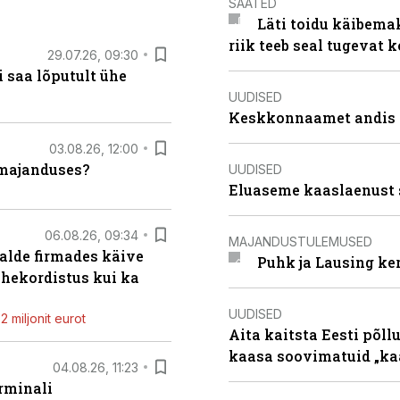
SAATED
Läti toidu käibema
riik teeb seal tugevat k
29.07.26, 09:30
 saa lõputult ühe
UUDISED
Keskkonnaamet andis J
03.08.26, 12:00
umajanduses?
UUDISED
Eluaseme kaaslaenust 
06.08.26, 09:34
MAJANDUSTULEMUSED
alde firmades käive
Puhk ja Lausing ke
ahekordistus kui ka
UUDISED
 miljonit eurot
Aita kaitsta Eesti põllu
kaasa soovimatuid „kaa
04.08.26, 11:23
rminali