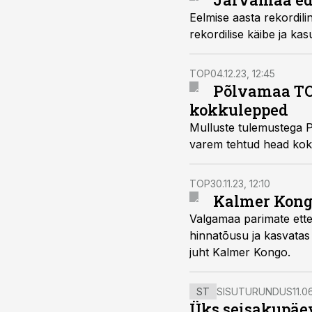
Eelmise aasta rekordilin
rekordilise käibe ja ka
TOP
04.12.23, 12:45
Põlvamaa TOP
kokkulepped
Mulluste tulemustega P
varem tehtud head kok
TOP
30.11.23, 12:10
Kalmer Kongo:
Valgamaa parimate ette
hinnatõusu ja kasvatas 
juht Kalmer Kongo.
ST
SISUTURUNDUS
11.0
Üks seisakupäev