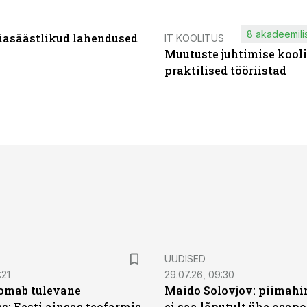
8 akadeemilis
iasäästlikud lahendused
IT KOOLITUS
Muutuste juhtimise kooli
praktilised tööriistad
UUDISED
:21
29.07.26, 09:30
oomab tulevane
Maido Solovjov: piimahi
s: Eesti ainsas teofarmis
ei saa lõputult ühe osapo