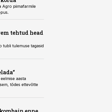
sa Agro piimafarmile
ppus.
rem tehtud head
tubli tulemuse tagasid
elada“
 eelmise aasta
sem, tõdes ettevõtte
b kombain enne