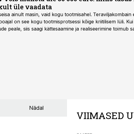
kult üle vaadata
seisa ainult masin, vaid kogu tootmisahel.
Teraviljakombain e
oajal on see kogu tootmisprotsessi kõige kriitilisem lüli. Kui 
e peale, siis saagi kättesaamine ja realiseerimine toimub s
kõigest 2-4 nädalaga.
Nädal
VIIMASED U