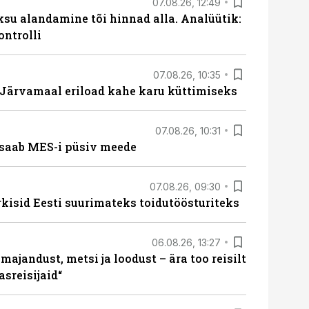
07.08.26, 12:49
ksu alandamine tõi hinnad alla. Analüütik:
ontrolli
07.08.26, 10:35
ärvamaal eriload kahe karu küttimiseks
07.08.26, 10:31
saab MES-i püsiv meede
07.08.26, 09:30
rkisid Eesti suurimateks toidutöösturiteks
06.08.26, 13:27
majandust, metsi ja loodust – ära too reisilt
sreisijaid“