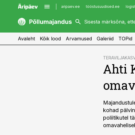
aripaev.ee
tööstusuudised.ee
logis
kaubandus.ee
imelineajalugu.ee
kinnisvarauudised.ee
imelineteadus.ee
Avaleht
Kõik lood
Arvamused
Galeriid
TOPid
cebook
TERAVILJAKAS
Ahti 
Twitter)
kedIn
omava
ail
k
Majandustul
kohad pälvin
poliitikutel 
omavahelisel