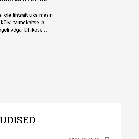
i ole lihtsalt üks masin
külv, taimekaitse ja
ageli väga lühikese
UDISED