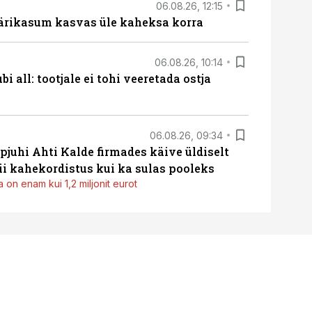
06.08.26, 12:15
ärikasum kasvas üle kaheksa korra
06.08.26, 10:14
i all: tootjale ei tohi veeretada ostja
06.08.26, 09:34
pjuhi Ahti Kalde firmades käive üldiselt
i kahekordistus kui ka sulas pooleks
 on enam kui 1,2 miljonit eurot