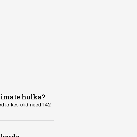
rimate hulka?
ad ja kes olid need 142
 korda