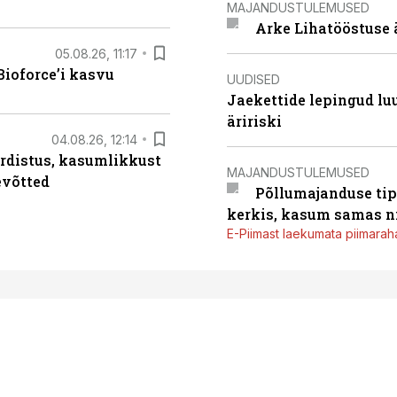
MAJANDUSTULEMUSED
Arke Lihatööstuse 
05.08.26, 11:17
ioforce’i kasvu
UUDISED
Jaekettide lepingud luub
äririski
04.08.26, 12:14
rdistus, kasumlikkust
MAJANDUSTULEMUSED
evõtted
Põllumajanduse tip
kerkis, kasum samas ni
E-Piimast laekumata piimaraha