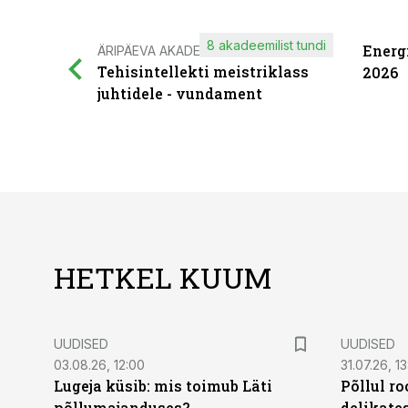
8 akadeemilist tundi
Energ
ÄRIPÄEVA AKADEEMIA
Tehisintellekti meistriklass
2026
juhtidele - vundament
HETKEL KUUM
UUDISED
UUDISED
03.08.26, 12:00
31.07.26, 13
Lugeja küsib: mis toimub Läti
Põllul r
põllumajanduses?
delikates