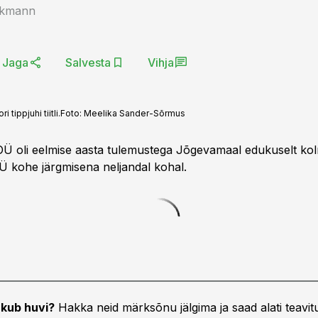
inkmann
Jaga
Salvesta
Vihja
tippjuhi tiitli.
Foto:
Meelika Sander-Sõrmus
Ü oli eelmise aasta tulemustega Jõgevamaal edukuselt ko
Ü kohe järgmisena neljandal kohal.
kub huvi?
Hakka neid märksõnu jälgima ja saad alati teavitu