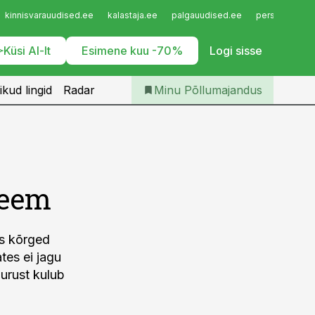
Iseteenindus
kinnisvarauudised.ee
kalastaja.ee
palgauudised.ee
personaliuudi
Telli Põllumajandus
Küsi AI-lt
Esimene kuu -70%
Logi sisse
ikud lingid
Radar
Minu Põllumajandus
leem
s kõrged
tes ei jagu
aurust kulub