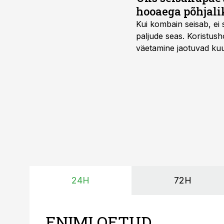
hooaega põhjali
Kui kombain seisab, ei 
paljude seas. Koristusho
väetamine jaotuvad kuud
ajavahemiku jooksul – 
24H
72H
ENIMLOETUD