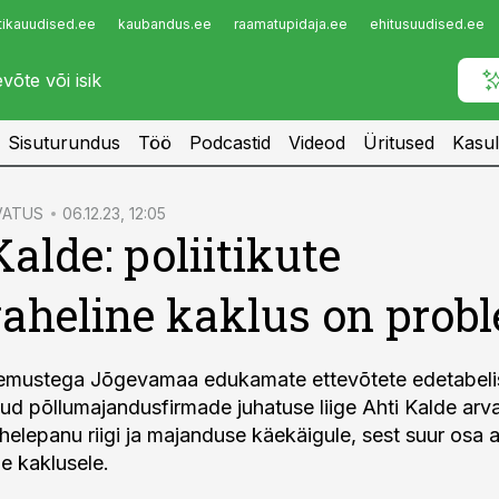
tikauudised.ee
kaubandus.ee
raamatupidaja.ee
ehitusuudised.ee
Infopank
Radar
Sisuturundus
Töö
Podcastid
Videod
Üritused
Kasul
VATUS
06.12.23, 12:05
Kalde: poliitikute
heline kaklus on prob
emustega Jõgevamaa edukamate ettevõtete edetabeli
ud põllumajandusfirmade juhatuse liige Ahti Kalde arva
tähelepanu riigi ja majanduse käekäigule, sest suur osa 
e kaklusele.