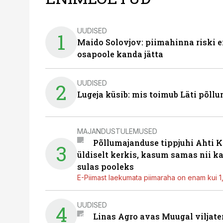
UUDISED
1
Maido Solovjov: piimahinna riski ei
osapoole kanda jätta
UUDISED
2
Lugeja küsib: mis toimub Läti põll
MAJANDUSTULEMUSED
Põllumajanduse tippjuhi Ahti K
3
üldiselt kerkis, kasum samas nii k
sulas pooleks
E-Piimast laekumata piimaraha on enam kui 1,2
UUDISED
4
Linas Agro avas Muugal viljate