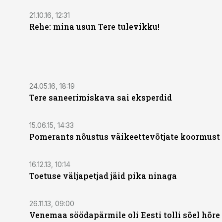
21.10.16, 12:31
Rehe: mina usun Tere tulevikku!
24.05.16, 18:19
Tere saneerimiskava sai eksperdid
15.06.15, 14:33
Pomerants nõustus väikeettevõtjate koormus
16.12.13, 10:14
Toetuse väljapetjad jäid pika ninaga
26.11.13, 09:00
Venemaa söödapärmile oli Eesti tolli sõel hõre