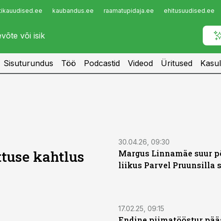
tikauudised.ee
kaubandus.ee
raamatupidaja.ee
ehitusuudised.ee
Infopank
Radar
Sisuturundus
Töö
Podcastid
Videod
Üritused
Kasul
30.04.26, 09:30
tuse kahtlus
Margus Linnamäe suur p
liikus Parvel Pruunsilla 
17.02.25, 09:15
Endine piimatööstur pää