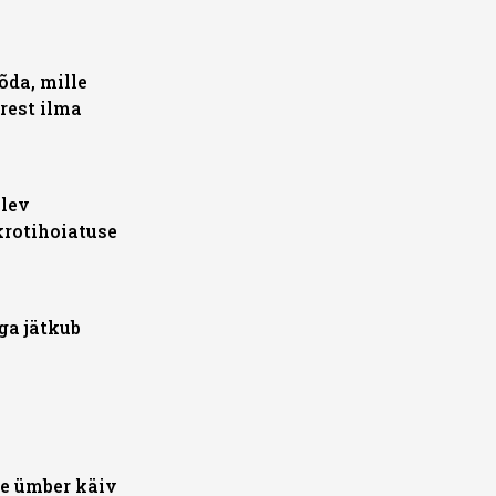
õda, mille
rest ilma
lev
krotihoiatuse
ga jätkub
e ümber käiv