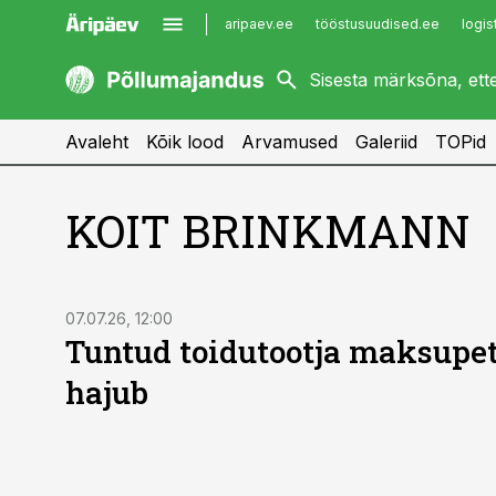
aripaev.ee
tööstusuudised.ee
logis
kaubandus.ee
imelineajalugu.ee
kinnisvarauudised.ee
imelineteadus.ee
Avaleht
Kõik lood
Arvamused
Galeriid
TOPid
KOIT BRINKMANN
07.07.26, 12:00
Tuntud toidutootja maksupet
hajub