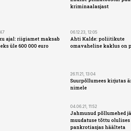
kriminaalasjast
:47
06.12.23, 12:05
ku ajal: riigiamet maksab
Ahti Kalde: poliitikute
eks üle 600 000 euro
omavaheline kaklus on 
26.11.21, 13:04
Suurpõllumees kirjutas är
nimele
04.06.21, 11:52
Jahmunud põllumehed jä
muudatuse tõttu olulises
pankrotiasjas häälteta