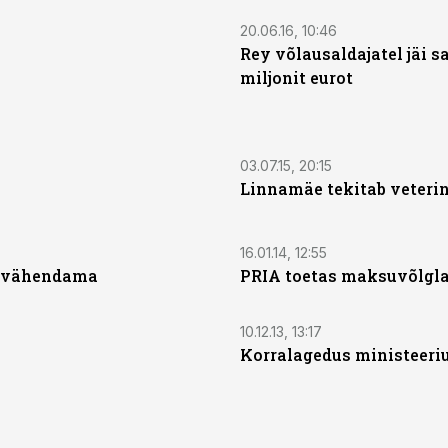
20.06.16, 10:46
Rey võlausaldajatel jäi s
miljonit eurot
03.07.15, 20:15
Linnamäe tekitab veterin
16.01.14, 12:55
t vähendama
PRIA toetas maksuvõlgla
10.12.13, 13:17
Korralagedus ministeeri