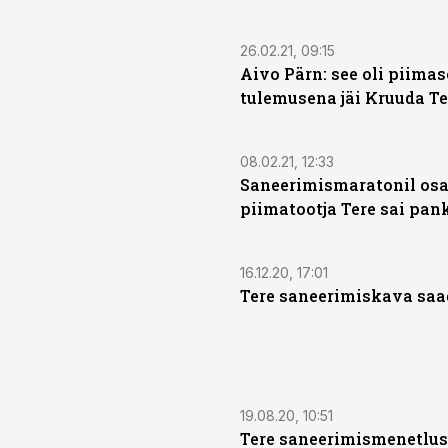
26.02.21, 09:15
Aivo Pärn: see oli piimas
tulemusena jäi Kruuda Te
08.02.21, 12:33
Saneerimismaratonil osa
piimatootja Tere sai pan
16.12.20, 17:01
Tere saneerimiskava saa
19.08.20, 10:51
Tere saneerimismenetlus