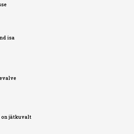
sse
nd isa
levalve
 on jätkuvalt