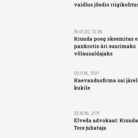
vaidlus jõudis riigikohtu
16.01.20, 12:38
Kruuda poeg skeemitas e
pankrotis äri suurimaks
võlausaldajaks
02.11.18, 11:01
Kaevandusfirma sai järe
kukile
25.10.16, 21:11
Elveda advokaat: Kruuda
Tere juhataja