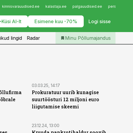
Iseteenindus
kinnisvarauudised.ee
kalastaja.ee
palgauudised.ee
personaliuudi
Telli Põllumajandus
Küsi AI-lt
Esimene kuu -70%
Logi sisse
ikud lingid
Radar
Minu Põllumajandus
03.03.25, 14:17
õllufirma
Prokuratuur uurib kunagise
sõbrale
suurtöösturi 12 miljoni euro
liigutamise skeemi
23.12.24, 13:00
ses
Kruuda pankrotihaldur soovib