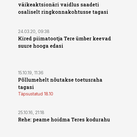
väikeaktsionäri vaidlus saadeti
osaliselt ringkonnakohtusse tagasi
24.03.20, 09:38
Kired piimatootja Tere ümber keevad
suure hooga edasi
15.10.19, 11:36
Põllumehelt nõutakse toetusraha
tagasi
Täpsustatud 18.10
25.10.16, 21:18
Rehe: peame hoidma Teres kodurahu