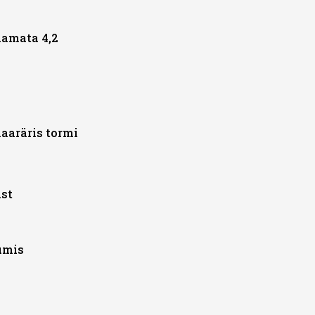
aamata 4,2
aaräris tormi
st
umis