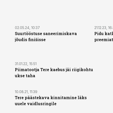
02.05.24, 10:37
21.12.23, 16
Suurtööstuse saneerimiskava
Pidu kat
jõudis finišisse
preemiat
31.01.22, 15:51
Piimatootja Tere kaebus jäi riigikohtu
ukse taha
10.08.21, 11:39
Tere päästekava kinnitamine läks
uuele vaidlusringile