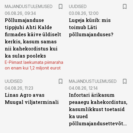
MAJANDUSTULEMUSED
UUDISED
06.08.26, 09:34
03.08.26, 12:00
Põllumajanduse
Lugeja küsib: mis
tippjuhi Ahti Kalde
toimub Läti
firmades käive üldiselt
põllumajanduses?
kerkis, kasum samas
nii kahekordistus kui
ka sulas pooleks
E-Piimast laekumata piimaraha
on enam kui 1,2 miljonit eurot
UUDISED
MAJANDUSTULEMUSED
04.08.26, 11:23
04.08.26, 12:14
Linas Agro avas
Infortari ärikasum
Muugal viljaterminali
peaaegu kahekordistus,
kasumlikkust toetasid
ka uued
põllumajandusettevõtted