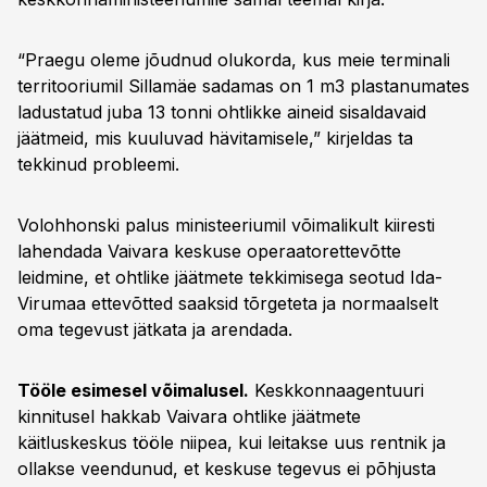
“Praegu oleme jõudnud olukorda, kus meie terminali
territooriumil Sillamäe sadamas on 1 m3 plastanumates
ladustatud juba 13 tonni ohtlikke aineid sisaldavaid
jäätmeid, mis kuuluvad hävitamisele,” kirjeldas ta
tekkinud probleemi.
Volohhonski palus ministeeriumil võimalikult kiiresti
lahendada Vaivara keskuse operaatorettevõtte
leidmine, et ohtlike jäätmete tekkimisega seotud Ida-
Virumaa ettevõtted saaksid tõrgeteta ja normaalselt
oma tegevust jätkata ja arendada.
Tööle esimesel võimalusel.
Keskkonnaagentuuri
kinnitusel hakkab Vaivara ohtlike jäätmete
käitluskeskus tööle niipea, kui leitakse uus rentnik ja
ollakse veendunud, et keskuse tegevus ei põhjusta