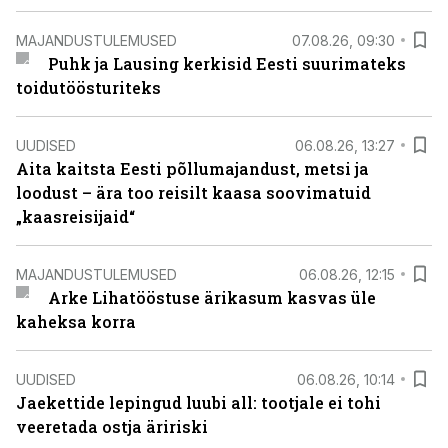
MAJANDUSTULEMUSED
07.08.26, 09:30
Puhk ja Lausing kerkisid Eesti suurimateks
toidutöösturiteks
UUDISED
06.08.26, 13:27
Aita kaitsta Eesti põllumajandust, metsi ja
loodust – ära too reisilt kaasa soovimatuid
„kaasreisijaid“
MAJANDUSTULEMUSED
06.08.26, 12:15
Arke Lihatööstuse ärikasum kasvas üle
kaheksa korra
UUDISED
06.08.26, 10:14
Jaekettide lepingud luubi all: tootjale ei tohi
veeretada ostja äririski