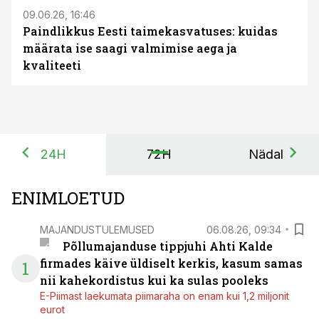
09.06.26, 16:46
Paindlikkus Eesti taimekasvatuses: kuidas
määrata ise saagi valmimise aega ja
kvaliteeti
24H
72H
Nädal
ENIMLOETUD
MAJANDUSTULEMUSED
06.08.26, 09:34
Põllumajanduse tippjuhi Ahti Kalde
firmades käive üldiselt kerkis, kasum samas
1
nii kahekordistus kui ka sulas pooleks
E-Piimast laekumata piimaraha on enam kui 1,2 miljonit
eurot