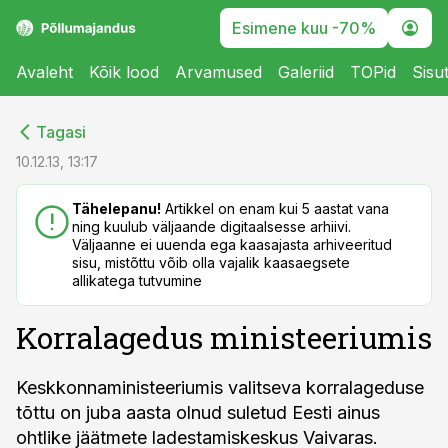
Esimene kuu -70%
Avaleht
Kõik lood
Arvamused
Galeriid
TOPid
Sisu
cebook
cebook
Tagasi
Twitter)
Twitter)
10.12.13, 13:17
kedIn
kedIn
Tähelepanu!
Artikkel on enam kui 5 aastat vana
ning kuulub väljaande digitaalsesse arhiivi.
ail
ail
Väljaanne ei uuenda ega kaasajasta arhiveeritud
sisu, mistõttu võib olla vajalik kaasaegsete
k
k
allikatega tutvumine
Korralagedus ministeeriumis
Keskkonnaministeeriumis valitseva korra­lageduse
tõttu on juba aasta olnud suletud Eesti ainus
ohtlike jäätmete ladestamiskeskus Vaivaras.