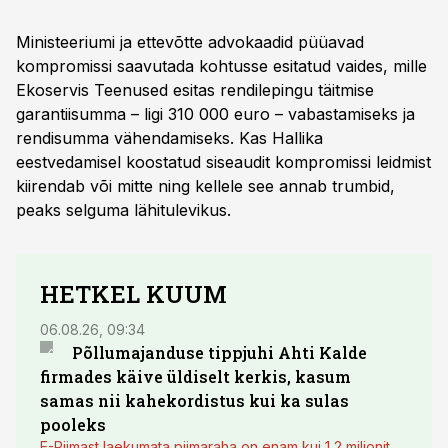
Ministeeriumi ja ettevõtte advokaadid püüavad
kompromissi saavutada kohtusse esitatud vaides, mille
Ekoservis Teenused esitas rendilepingu täitmise
garantiisumma – ligi 310 000 ­euro – vabastamiseks ja
rendisumma vähendamiseks. Kas Hallika
eestvedamisel koostatud siseaudit kompromissi leidmist
kiirendab või mitte ning kellele see annab trumbid,
peaks selguma lähitulevikus.
HETKEL KUUM
06.08.26, 09:34
03.08.
Põllumajanduse tippjuhi Ahti Kalde
Luge
firmades käive üldiselt kerkis, kasum
põll
samas nii kahekordistus kui ka sulas
pooleks
E-Piimast laekumata piimaraha on enam kui 1,2 miljonit