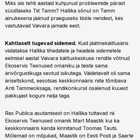
Miks siis tehti aastaid kuhjunud probleemide pärast
süüdlaseks Tiit Tamm? Hallika sõnul on Tamm
ainukesena jäänud praeguseks tööle nendest, kes
vastutavad Vaivara jamade eest.
Kahtlaselt tugevad sidemed.
Kuid jäätmekäitlus­äris
viidatakse Hallika tihedatele ja headele sidemetele
eelmisel aastal Vaivara käitluskeskuse rendile võtnud
Ekoservis Teenused omaniku ja teiste sama
ärivõrgustikuga seotud isikutega. Väidetavalt oli sama
äriseltskond, eesotsas keskkonnaäris niite tõmbava
Anti Tammeoksaga, rendikonkursil osalenud kuuest
pakkujast koguni nelja taga.
Res Publica asutamisest on Hallika tuttavad nii
Ekoservis Teenused omanik Mart Maastik kui ka
keskkonnaäris kanda kinnitanud Toomas Tauts.
Mõlemad on mõjukad, Maastik on Eesti Posti ja Saarte