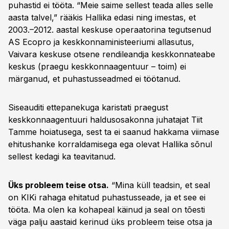
puhastid ei tööta. “Meie saime sellest teada alles selle
aasta talvel,” rääkis Hallika edasi ning imestas, et
2003.–2012. aastal keskuse operaatorina tegutsenud
AS Ecopro ja keskkonnaministeeriumi allasutus,
Vaivara keskuse otsene rendileandja keskkonnateabe
keskus (praegu keskkonnaagentuur – toim) ei
märganud, et puhastusseadmed ei töötanud.
Siseauditi ettepanekuga karistati praegust
keskkonnaagentuuri haldusosakonna juhatajat Tiit
Tamme hoiatusega, sest ta ei saanud hakkama viimase
ehitushanke korraldamisega ega olevat Hallika sõnul
sellest kedagi ka teavitanud.
Üks probleem teise otsa.
“Mina küll teadsin, et seal
on KIKi rahaga ehitatud puhastusseade, ja et see ei
tööta. Ma olen ka kohapeal käinud ja seal on tõesti
väga palju aastaid kerinud üks probleem teise otsa ja