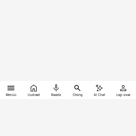
Menüü
Uudised
Raadio
Otsing
AI Chat
Logi sisse
Vana-Lõuna 39/1, 19094 Tallinn
(+372) 667 0111