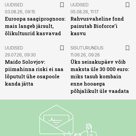
UUDISED
UUDISED
03.08.26, 09:15
05.08.26, 11:17
Euroopa saagiprognoos:
Rahvusvaheline fond
mais langeb järsult,
paisutab Bioforce’i
õlikultuurid kasvavad
kasvu
ST
UUDISED
SISUTURUNDUS
29.07.26, 09:30
11.06.26, 09:28
Maido Solovjov:
Üks seisakupäev võib
piimahinna riski ei saa
maksta üle 30 000 euro:
lõputult ühe osapoole
miks tasub kombain
kanda jätta
enne hooaega
põhjalikult üle vaadata