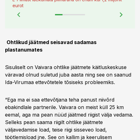
eurot
Ohtlikud jäätmed seisavad sadamas
plastanumates
Sisuliselt on Vaivara ohtlike jäätmete käitluskeskuse
väravad olnud suletud juba aasta ning see on saanud
Ida-­Virumaa ettevõtetele tõsiseks probleemiks.
“Ega ma ei saa ettevõtjana teha panust niivõrd
ebakindlale partnerile. Vaivara on meist küll 25 km
eemal, aga ma pean nüüd jäätmed riigist välja vedama.
Selleks pean saama riigilt ohtlike jäätmete
väljavedamise load, teise riigi sisseveo load,
töötlemisload jne. See on kallim ja keerulisem