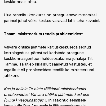
keskkonnale ohtu.
Uue rentniku konkurss on praegu ettevalmistamisel,
parimal juhul võiks keskus väravad lahti teha kevadel.
Tamm: ministeerium teadis probleemidest
Vaivara ohtlike jäätmete käitluskeskusega seotud
korralageduse pärast sai karistada praegune
keskkonnaagentuuri haldusosakonna juhataja Tiit
Tamme. Ta ütleb kirjalikult saadetud vastustes, et
tegelikult oli probleemidest teadlik ka ministeeriumi
juhtkond.
Kas ja kellele Te olete rääkinud ministeeriumis
probleemidest Vaivara ohtlike jäätmete keskuse
(OJKK) veepuhastiga?
Olin rääkinud eelmisele
kantslerile Rita Annusele ja jäätmeosakonnale.