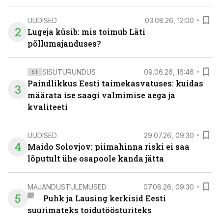
UUDISED
03.08.26, 12:00
2
Lugeja küsib: mis toimub Läti
põllumajanduses?
SISUTURUNDUS
09.06.26, 16:46
ST
Paindlikkus Eesti taimekasvatuses: kuidas
3
määrata ise saagi valmimise aega ja
kvaliteeti
UUDISED
29.07.26, 09:30
4
Maido Solovjov: piimahinna riski ei saa
lõputult ühe osapoole kanda jätta
MAJANDUSTULEMUSED
07.08.26, 09:30
5
Puhk ja Lausing kerkisid Eesti
suurimateks toidutöösturiteks