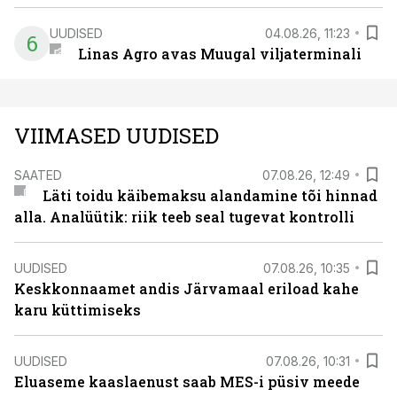
UUDISED
04.08.26, 11:23
6
Linas Agro avas Muugal viljaterminali
VIIMASED UUDISED
SAATED
07.08.26, 12:49
Läti toidu käibemaksu alandamine tõi hinnad
alla. Analüütik: riik teeb seal tugevat kontrolli
UUDISED
07.08.26, 10:35
Keskkonnaamet andis Järvamaal eriload kahe
karu küttimiseks
UUDISED
07.08.26, 10:31
Eluaseme kaaslaenust saab MES-i püsiv meede