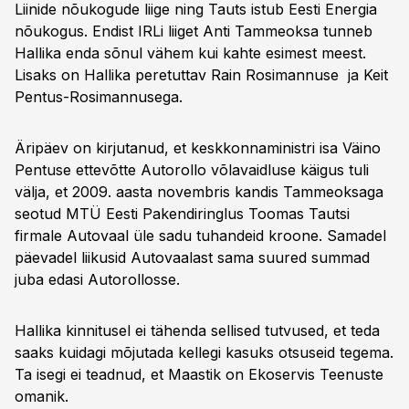
Liinide nõukogude liige ning Tauts istub Eesti Energia
nõukogus. Endist ­IRLi liiget Anti Tammeoksa tunneb
Hallika enda sõnul vähem kui kahte esimest meest.
Lisaks on Hallika peretuttav Rain Rosimannuse ja Keit
Pentus-Rosimannusega.
Äripäev on kirjutanud, et keskkonnaministri isa Väino
Pentuse ettevõtte Autorollo võlavaidluse käigus tuli
välja, et 2009. aasta novembris kandis Tammeoksaga
seotud MTÜ Eesti Pakendiringlus Toomas Tautsi
firmale Autovaal üle sadu tuhandeid kroone. Samadel
päevadel liikusid Autovaalast sama suured summad
juba edasi Autorollosse.
Hallika kinnitusel ei tähenda sellised tutvused, et teda
saaks kuidagi mõjutada kellegi kasuks otsuseid tegema.
Ta isegi ei teadnud, et Maastik on Ekoservis Teenuste
omanik.