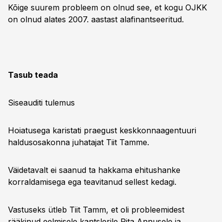
Kõige suurem probleem on olnud see, et kogu OJKK
on olnud alates 2007. aastast ala­finantseeritud.
Tasub teada
Siseauditi tulemus
Hoiatusega karistati praegust keskkonnaagentuuri
haldusosakonna juhatajat Tiit Tamme.
Väidetavalt ei saanud ta hakkama ehitushanke
korraldamisega ega teavitanud sellest kedagi.
Vastuseks ütleb Tiit Tamm, et oli probleemidest
rääkinud eelmisele kantslerile Rita Annusele ja