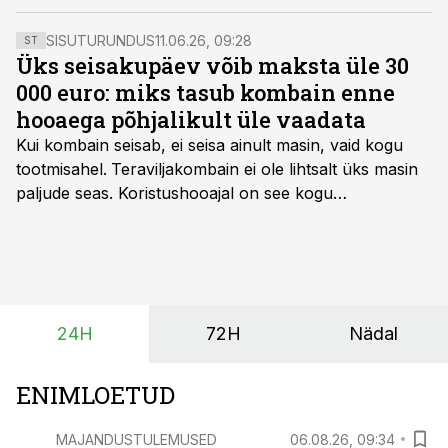
tööstur 2022 nominent Ülo Kivine.
SISUTURUNDUS
11.06.26, 09:28
ST
Üks seisakupäev võib maksta üle 30
000 euro: miks tasub kombain enne
hooaega põhjalikult üle vaadata
Kui kombain seisab, ei seisa ainult masin, vaid kogu
tootmisahel.
Teraviljakombain ei ole lihtsalt üks masin
paljude seas. Koristushooajal on see kogu
tootmisprotsessi kõige kriitilisem lüli. Kui külv,
taimekaitse ja väetamine jaotuvad kuude peale, siis
saagi kättesaamine ja realiseerimine toimub sageli väga
lühikese ajavahemiku jooksul – kõigest 2-4 nädalaga.
24H
72H
Nädal
ENIMLOETUD
MAJANDUSTULEMUSED
06.08.26, 09:34