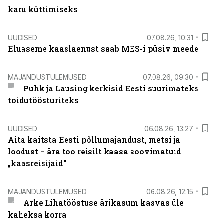
karu küttimiseks
UUDISED
07.08.26, 10:31
Eluaseme kaaslaenust saab MES-i püsiv meede
MAJANDUSTULEMUSED
07.08.26, 09:30
Puhk ja Lausing kerkisid Eesti suurimateks
toidutöösturiteks
UUDISED
06.08.26, 13:27
Aita kaitsta Eesti põllumajandust, metsi ja
loodust – ära too reisilt kaasa soovimatuid
„kaasreisijaid“
MAJANDUSTULEMUSED
06.08.26, 12:15
Arke Lihatööstuse ärikasum kasvas üle
kaheksa korra