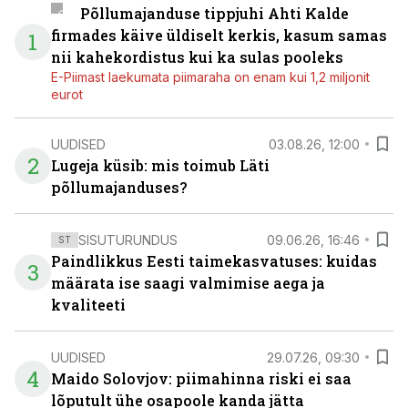
Põllumajanduse tippjuhi Ahti Kalde
firmades käive üldiselt kerkis, kasum samas
1
nii kahekordistus kui ka sulas pooleks
E-Piimast laekumata piimaraha on enam kui 1,2 miljonit
eurot
UUDISED
03.08.26, 12:00
2
Lugeja küsib: mis toimub Läti
põllumajanduses?
SISUTURUNDUS
09.06.26, 16:46
ST
Paindlikkus Eesti taimekasvatuses: kuidas
3
määrata ise saagi valmimise aega ja
kvaliteeti
UUDISED
29.07.26, 09:30
4
Maido Solovjov: piimahinna riski ei saa
lõputult ühe osapoole kanda jätta