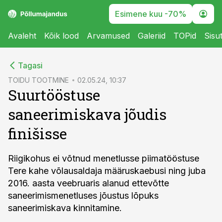
Esimene kuu -70%
Avaleht
Kõik lood
Arvamused
Galeriid
TOPid
Sisu
cebook
Tagasi
Twitter)
TOIDU TOOTMINE
02.05.24, 10:37
Suurtööstuse
kedIn
saneerimiskava jõudis
ail
finišisse
k
Riigikohus ei võtnud menetlusse piimatööstuse
Tere kahe võlausaldaja määruskaebusi ning juba
2016. aasta veebruaris alanud ettevõtte
saneerimismenetluses jõustus lõpuks
saneerimiskava kinnitamine.