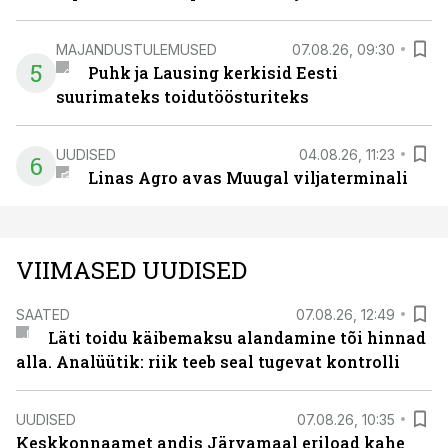
MAJANDUSTULEMUSED
07.08.26, 09:30
5
Puhk ja Lausing kerkisid Eesti
suurimateks toidutöösturiteks
UUDISED
04.08.26, 11:23
6
Linas Agro avas Muugal viljaterminali
VIIMASED UUDISED
SAATED
07.08.26, 12:49
Läti toidu käibemaksu alandamine tõi hinnad
alla. Analüütik: riik teeb seal tugevat kontrolli
UUDISED
07.08.26, 10:35
Keskkonnaamet andis Järvamaal eriload kahe