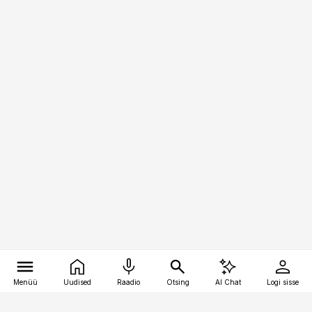
Menüü
Uudised
Raadio
Otsing
AI Chat
Logi sisse