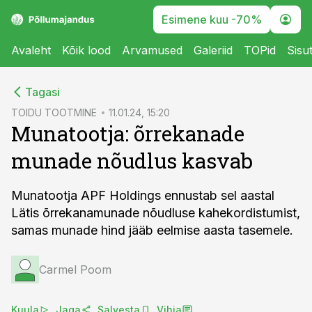
Esimene kuu -70%
Avaleht
Kõik lood
Arvamused
Galeriid
TOPid
Sisu
cebook
Tagasi
Twitter)
TOIDU TOOTMINE
11.01.24, 15:20
Munatootja: õrrekanade
kedIn
munade nõudlus kasvab
ail
k
Munatootja APF Holdings ennustab sel aastal
Lätis õrrekanamunade nõudluse kahekordistumist,
samas munade hind jääb eelmise aasta tasemele.
Carmel Poom
Kuula
Jaga
Salvesta
Vihja