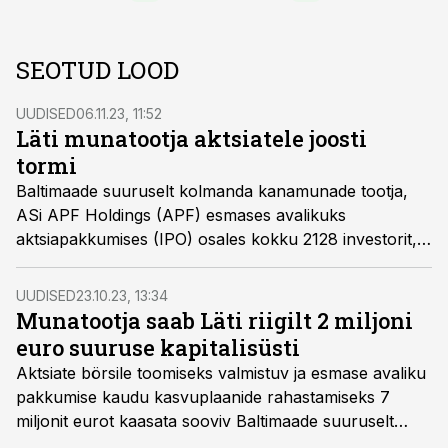
SEOTUD LOOD
UUDISED
06.11.23, 11:52
Läti munatootja aktsiatele joosti
tormi
Baltimaade suuruselt kolmanda kanamunade tootja,
ASi APF Holdings (APF) esmases avalikuks
aktsiapakkumises (IPO) osales kokku 2128 investorit,
kes märkisid aktsiaid 5,6 miljoni euro eest ehk 107%
IPO eesmärgist. Investorite seas on ka kaks Läti
UUDISED
23.10.23, 13:34
pensionifondi. Ettevõtte aktsiatega kauplemine algab
Munatootja saab Läti riigilt 2 miljoni
börsil neljapäeval, 9. novembril 2023.
euro suuruse kapitalisüsti
Aktsiate börsile toomiseks valmistuv ja esmase avaliku
pakkumise kaudu kasvuplaanide rahastamiseks 7
miljonit eurot kaasata sooviv Baltimaade suuruselt
kolmas kanamunade tootja APF Holdings teatas, et