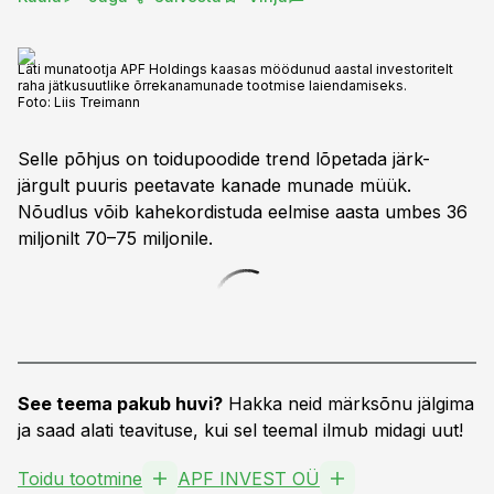
Läti munatootja APF Holdings kaasas möödunud aastal investoritelt
raha jätkusuutlike õrrekanamunade tootmise laiendamiseks.
Foto:
Liis Treimann
Selle põhjus on toidupoodide trend lõpetada järk-
järgult puuris peetavate kanade munade müük.
Nõudlus võib kahekordistuda eelmise aasta umbes 36
miljonilt 70–75 miljonile.
See teema pakub huvi?
Hakka neid märksõnu jälgima
ja saad alati teavituse, kui sel teemal ilmub midagi uut!
Toidu tootmine
APF INVEST OÜ