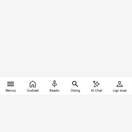
Menüü
Uudised
Raadio
Otsing
AI Chat
Logi sisse
Vana-Lõuna 39/1, 19094 Tallinn
(+372) 667 0111