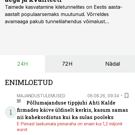
Taimede kasvatamine kiletunnelites on Eestis aasta-
aastalt populaarsemaks muutunud. Võrreldes
avamaaga pakub tunnelilahendus võimalust
saagikoristuse algust kuni kahe nädala võrra
varasemaks tuua või hoopis hilisemaks lükata. Hästi
planeerides on tänu sellele võimalik saada ka saagi
eest turul kõrgemat hinda.
24H
72H
Nädal
ENIMLOETUD
MAJANDUSTULEMUSED
06.08.26, 09:34
Põllumajanduse tippjuhi Ahti Kalde
firmades käive üldiselt kerkis, kasum samas
1
nii kahekordistus kui ka sulas pooleks
E-Piimast laekumata piimaraha on enam kui 1,2 miljonit
eurot