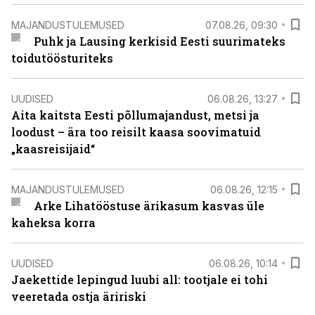
MAJANDUSTULEMUSED
07.08.26, 09:30
Puhk ja Lausing kerkisid Eesti suurimateks
toidutöösturiteks
UUDISED
06.08.26, 13:27
Aita kaitsta Eesti põllumajandust, metsi ja
loodust – ära too reisilt kaasa soovimatuid
„kaasreisijaid“
MAJANDUSTULEMUSED
06.08.26, 12:15
Arke Lihatööstuse ärikasum kasvas üle
kaheksa korra
UUDISED
06.08.26, 10:14
Jaekettide lepingud luubi all: tootjale ei tohi
veeretada ostja äririski