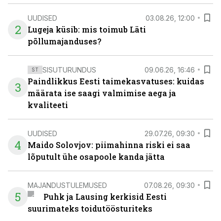
UUDISED
03.08.26, 12:00
2
Lugeja küsib: mis toimub Läti
põllumajanduses?
SISUTURUNDUS
09.06.26, 16:46
ST
Paindlikkus Eesti taimekasvatuses: kuidas
3
määrata ise saagi valmimise aega ja
kvaliteeti
UUDISED
29.07.26, 09:30
4
Maido Solovjov: piimahinna riski ei saa
lõputult ühe osapoole kanda jätta
MAJANDUSTULEMUSED
07.08.26, 09:30
5
Puhk ja Lausing kerkisid Eesti
suurimateks toidutöösturiteks