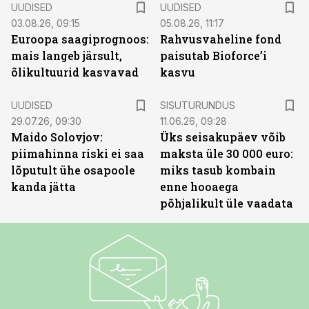
UUDISED
UUDISED
03.08.26, 09:15
05.08.26, 11:17
Euroopa saagiprognoos:
Rahvusvaheline fond
mais langeb järsult,
paisutab Bioforce’i
õlikultuurid kasvavad
kasvu
ST
UUDISED
SISUTURUNDUS
29.07.26, 09:30
11.06.26, 09:28
Maido Solovjov:
Üks seisakupäev võib
piimahinna riski ei saa
maksta üle 30 000 euro:
lõputult ühe osapoole
miks tasub kombain
kanda jätta
enne hooaega
põhjalikult üle vaadata