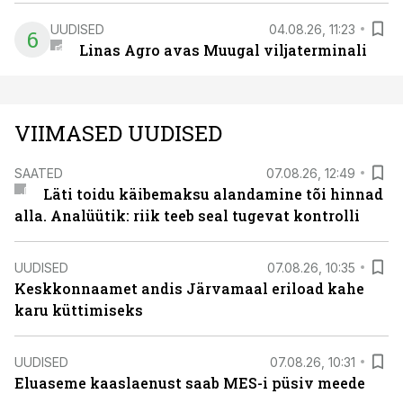
UUDISED
04.08.26, 11:23
6
Linas Agro avas Muugal viljaterminali
VIIMASED UUDISED
SAATED
07.08.26, 12:49
Läti toidu käibemaksu alandamine tõi hinnad
alla. Analüütik: riik teeb seal tugevat kontrolli
UUDISED
07.08.26, 10:35
Keskkonnaamet andis Järvamaal eriload kahe
karu küttimiseks
UUDISED
07.08.26, 10:31
Eluaseme kaaslaenust saab MES-i püsiv meede