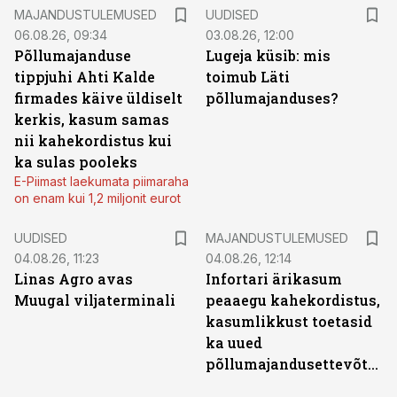
MAJANDUSTULEMUSED
UUDISED
06.08.26, 09:34
03.08.26, 12:00
Põllumajanduse
Lugeja küsib: mis
tippjuhi Ahti Kalde
toimub Läti
firmades käive üldiselt
põllumajanduses?
kerkis, kasum samas
nii kahekordistus kui
ka sulas pooleks
E-Piimast laekumata piimaraha
on enam kui 1,2 miljonit eurot
UUDISED
MAJANDUSTULEMUSED
04.08.26, 11:23
04.08.26, 12:14
Linas Agro avas
Infortari ärikasum
Muugal viljaterminali
peaaegu kahekordistus,
kasumlikkust toetasid
ka uued
põllumajandusettevõtted