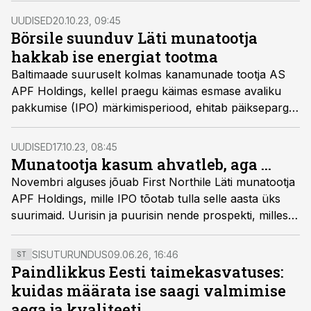
saab Läti riigilt 2 miljoni euro suuruse kapitalisüsti.
UUDISED
20.10.23, 09:45
Börsile suunduv Läti munatootja
hakkab ise energiat tootma
Baltimaade suuruselt kolmas kanamunade tootja AS
APF Holdings, kellel praegu käimas esmase avaliku
pakkumise (IPO) märkimisperiood, ehitab päiksepargi,
et toota edaspidi ise oma farmide varustamiseks
energiat.
UUDISED
17.10.23, 08:45
Munatootja kasum ahvatleb, aga ...
Novembri alguses jõuab First Northile Läti munatootja
APF Holdings, mille IPO tõotab tulla selle aasta üks
suurimaid. Uurisin ja puurisin nende prospekti, millest
vaatas positiivse üllatusena vastu kasum, aga ka mitu
küsimust.
SISUTURUNDUS
09.06.26, 16:46
ST
Paindlikkus Eesti taimekasvatuses:
kuidas määrata ise saagi valmimise
aega ja kvaliteeti