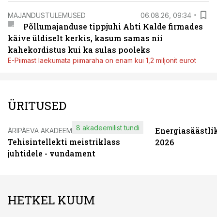
MAJANDUSTULEMUSED
06.08.26, 09:34
Põllumajanduse tippjuhi Ahti Kalde firmades
käive üldiselt kerkis, kasum samas nii
kahekordistus kui ka sulas pooleks
E-Piimast laekumata piimaraha on enam kui 1,2 miljonit eurot
ÜRITUSED
8 akadeemilist tundi
Energiasäästli
ÄRIPÄEVA AKADEEMIA
Tehisintellekti meistriklass
2026
juhtidele - vundament
HETKEL KUUM