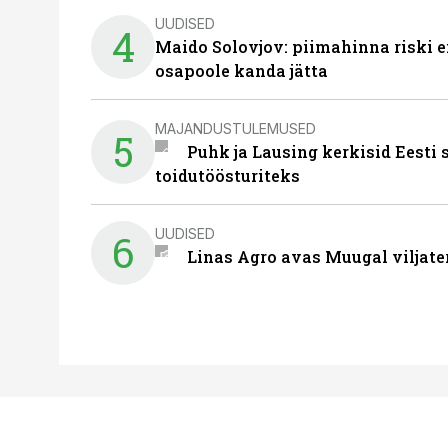
UUDISED
4
Maido Solovjov: piimahinna riski ei
osapoole kanda jätta
MAJANDUSTULEMUSED
5
Puhk ja Lausing kerkisid Eesti
toidutöösturiteks
UUDISED
6
Linas Agro avas Muugal viljate