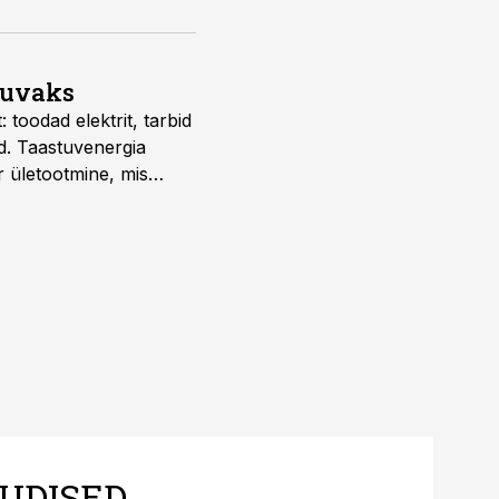
suvaks
 toodad elektrit, tarbid
d. Taastuvenergia
r ületootmine, mis
s nii ehitus- kui ka
tes.
UDISED