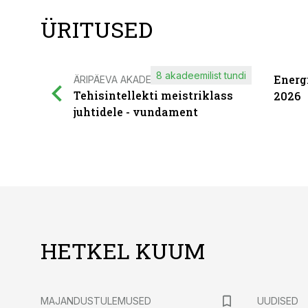
ÜRITUSED
8 akadeemilist tundi
Energ
ÄRIPÄEVA AKADEEMIA
Tehisintellekti meistriklass
2026
juhtidele - vundament
HETKEL KUUM
MAJANDUSTULEMUSED
UUDISED