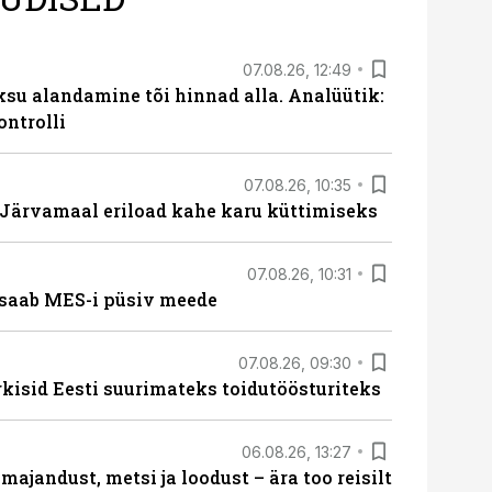
07.08.26, 12:49
ksu alandamine tõi hinnad alla. Analüütik:
ontrolli
07.08.26, 10:35
ärvamaal eriload kahe karu küttimiseks
07.08.26, 10:31
saab MES-i püsiv meede
07.08.26, 09:30
rkisid Eesti suurimateks toidutöösturiteks
06.08.26, 13:27
majandust, metsi ja loodust – ära too reisilt