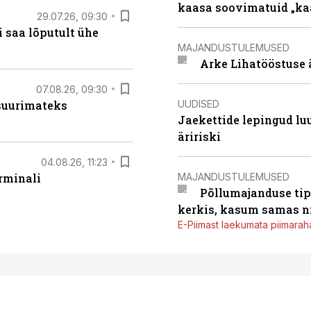
kaasa soovimatuid „kaa
29.07.26, 09:30
 saa lõputult ühe
MAJANDUSTULEMUSED
Arke Lihatööstuse 
07.08.26, 09:30
UUDISED
 suurimateks
Jaekettide lepingud luub
äririski
04.08.26, 11:23
MAJANDUSTULEMUSED
rminali
Põllumajanduse tip
kerkis, kasum samas ni
E-Piimast laekumata piimaraha