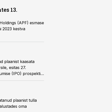
tes 13.
 Holdings (APF) esmase
ni 2023 kestva
d plaanist kaasata
ile, esitas 27.
umise (IPO) prospekti.
tanud plaanist tulla
, alustades oma