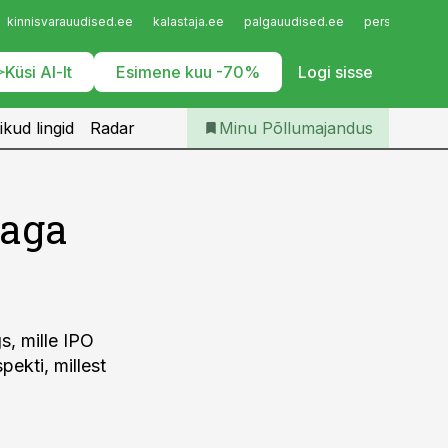
Iseteenindus
kinnisvarauudised.ee
kalastaja.ee
palgauudised.ee
personaliuudi
Telli Põllumajandus
Küsi AI-lt
Esimene kuu -70%
Logi sisse
ikud lingid
Radar
Minu Põllumajandus
 aga
s, mille IPO
pekti, millest