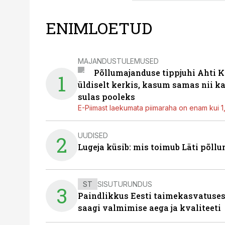
ENIMLOETUD
MAJANDUSTULEMUSED
Põllumajanduse tippjuhi Ahti K
1
üldiselt kerkis, kasum samas nii k
sulas pooleks
E-Piimast laekumata piimaraha on enam kui 1,2
UUDISED
2
Lugeja küsib: mis toimub Läti põll
ST
SISUTURUNDUS
3
Paindlikkus Eesti taimekasvatuses
saagi valmimise aega ja kvaliteeti