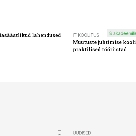
8 akadeemilis
iasäästlikud lahendused
IT KOOLITUS
Muutuste juhtimise kooli
praktilised tööriistad
UUDISED