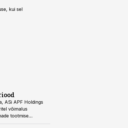
se, kui sel
riood
ja, ASi APF Holdings
itel võimalus
unade tootmise