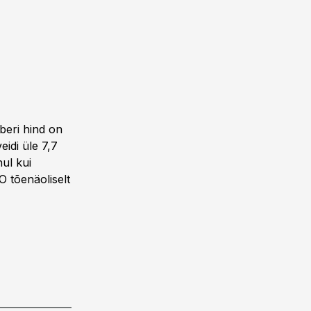
beri hind on
eidi üle 7,7
ul kui
PO tõenäoliselt