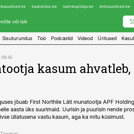
tikauudised.ee
kaubandus.ee
raamatupidaja.ee
ehitusuudised.ee
Infopank
Radar
Sisuturundus
Töö
Podcastid
Videod
Üritused
Kasul
, 08:45
ootja kasum ahvatleb,
uses jõuab First Northile Läti munatootja APF Holding
selle aasta üks suurimaid. Uurisin ja puurisin nende pros
iivse üllatusena vastu kasum, aga ka mitu küsimust.
r Toomas