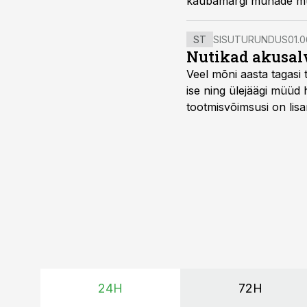
kaubamärgi munade müü
ST
SISUTURUNDUS
01.0
Nutikad akusal
Veel mõni aasta tagasi 
ise ning ülejäägi müüd
tootmisvõimsusi on lisa
surub börsihinna madala
põllumajandusettevõtet
24H
72H