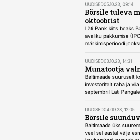
UUDISED
05.10.23, 09:14
Börsile tuleva m
oktoobrist
Läti Pank kiitis heaks
avaliku pakkumise (IPO)
märkimisperioodi jooksu
UUDISED
03.10.23, 14:31
Munatootja valm
Baltimaade suuruselt 
investoritelt raha ja vi
septembril Läti Pangal
Ettevõte teeb IPO ajaka
UUDISED
04.09.23, 12:05
Börsile suunduv 
Baltimaade üks suurema
veel sel aastal välja e