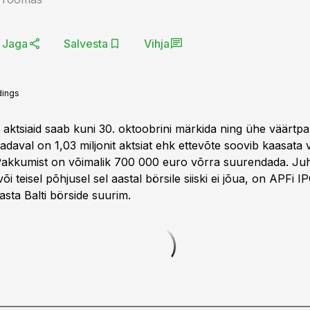
Jaga
Salvesta
Vihja
dings
aktsiaid saab kuni 30. oktoobrini märkida ning ühe väärtpa
adaval on 1,03 miljonit aktsiat ehk ettevõte soovib kaasata v
 Pakkumist on võimalik 700 000 euro võrra suurendada. Juh
õi teisel põhjusel sel aastal börsile siiski ei jõua, on APFi I
asta Balti börside suurim.