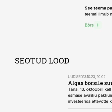
See teema pa
teemal ilmub m
Börs
SEOTUD LOOD
UUDISED
13.10.23, 10:02
Algas börsile s
Täna, 13. oktoobril ke
esmase avaliku pakkumi
investeerida ettevõtte 
suurendamisse.