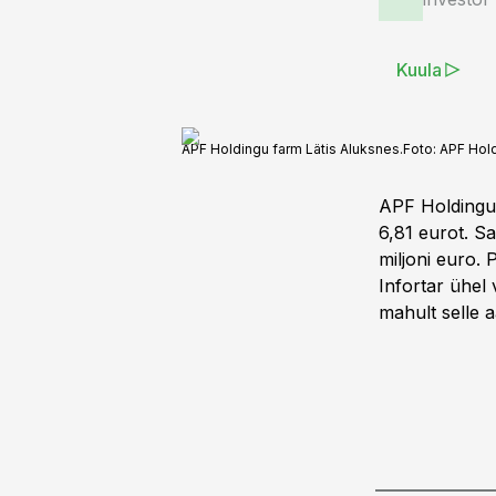
Kuula
APF Holdingu farm Lätis Aluksnes.
Foto:
APF Hol
APF Holdingu 
6,81 eurot. Sa
miljoni euro.
Infortar ühel v
mahult selle a