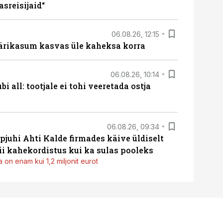
sreisijaid“
06.08.26, 12:15
ärikasum kasvas üle kaheksa korra
06.08.26, 10:14
i all: tootjale ei tohi veeretada ostja
06.08.26, 09:34
pjuhi Ahti Kalde firmades käive üldiselt
i kahekordistus kui ka sulas pooleks
 on enam kui 1,2 miljonit eurot