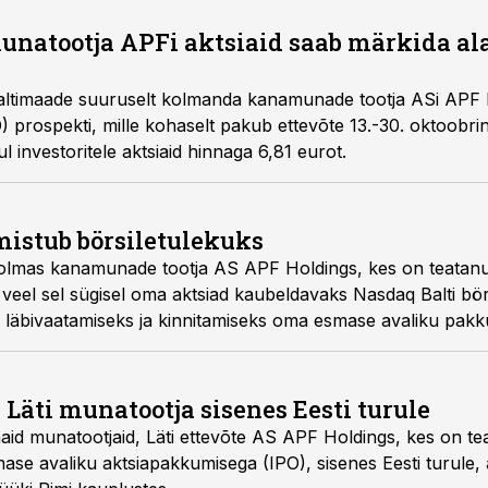
unatootja APFi aktsiaid saab märkida ala
 Baltimaade suuruselt kolmanda kanamunade tootja ASi APF
 prospekti, mille kohaselt pakub ettevõte 13.-30. oktoobri
l investoritele aktsiaid hinnaga 6,81 eurot.
istub börsiletulekuks
kolmas kanamunade tootja AS APF Holdings, kes on teatanu
ia veel sel sügisel oma aktsiad kaubeldavaks Nasdaq Balti börs
e läbivaatamiseks ja kinnitamiseks oma esmase avaliku pakk
va ja muud detailid teatavaks pärast prospekti kinnitamist.
Läti munatootja sisenes Eesti turule
id munatootjaid, Läti ettevõte AS APF Holdings, kes on tea
smase avaliku aktsiapakkumisega (IPO), sisenes Eesti turule