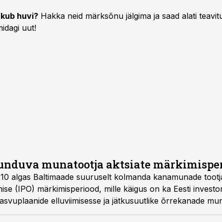
kub huvi?
Hakka neid märksõnu jälgima ja saad alati teavitu
idagi uut!
uunduva munatootja aktsiate märkimispe
ll 10 algas Baltimaade suuruselt kolmanda kanamunade toot
se (IPO) märkimisperiood, mille käigus on ka Eesti investor
kasvuplaanide elluviimisesse ja jätkusuutlike õrrekanade m