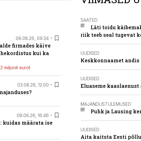
SAATED
Läti toidu käibema
riik teeb seal tugevat k
06.08.26, 09:34
alde firmades käive
ahekordistus kui ka
UUDISED
Keskkonnaamet andis J
 miljonit eurot
UUDISED
03.08.26, 12:00
Eluaseme kaaslaenust 
umajanduses?
MAJANDUSTULEMUSED
Puhk ja Lausing ke
09.06.26, 16:46
: kuidas määrata ise
UUDISED
Aita kaitsta Eesti põllu