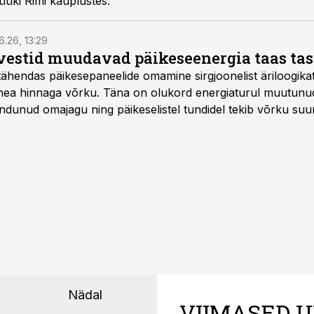
ki Rimi kauplustes.
6.26, 13:29
vestid muudavad päikeseenergia taas ta
tähendas päikesepaneelide omamine sirgjoonelist äriloogikat:
 hea hinnaga võrku. Täna on olukord energiaturul muutunu
ndunud omajagu ning päikeselistel tundidel tekib võrku suu
ks või isegi negatiivseks. Seetõttu on akusalvestid muutuma
e jaoks üheks olulisemaks investeeringuks energialahendus
Nädal
VIIMASED U