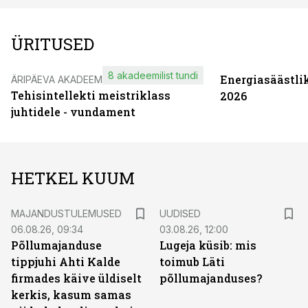
ÜRITUSED
8 akadeemilist tundi
Energiasäästli
ÄRIPÄEVA AKADEEMIA
Tehisintellekti meistriklass
2026
juhtidele - vundament
HETKEL KUUM
MAJANDUSTULEMUSED
UUDISED
06.08.26, 09:34
03.08.26, 12:00
Põllumajanduse
Lugeja küsib: mis
tippjuhi Ahti Kalde
toimub Läti
firmades käive üldiselt
põllumajanduses?
kerkis, kasum samas