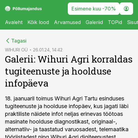
Esimene kuu -70%
Avaleht
Kõik lood
Arvamused
Galeriid
TOPid
Sisu
cebook
Tagasi
Twitter)
WIHURI OÜ
26.01.24, 14:42
Galerii: Wihuri Agri korraldas
kedIn
tugiteenuste ja hoolduse
ail
infopäeva
k
18. jaanuaril toimus Wihuri Agri Tartu esinduses
tugiteenuste ja hoolduse infopäev, kus jagati läbi
praktiliste näidete infot neljas erinevas töötoas
masinate hoolduse diagnostikast, originaal-,
alternatiiv- ja taastatud varuosadest, telemaatika
tööriistadest ning Wihuri Agri digiteenustest.