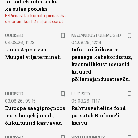
nii kahekordistus kui
ka sulas pooleks
E-Piimast laekumata piimaraha
on enam kui 1,2 miljonit eurot
UUDISED
MAJANDUSTULEMUSED
04.08.26, 11:23
04.08.26, 12:14
Linas Agro avas
Infortari ärikasum
Muugal viljaterminali
peaaegu kahekordistus,
kasumlikkust toetasid
ka uued
põllumajandusettevõtted
UUDISED
UUDISED
03.08.26, 09:15
05.08.26, 11:17
Euroopa saagiprognoos:
Rahvusvaheline fond
mais langeb järsult,
paisutab Bioforce’i
õlikultuurid kasvavad
kasvu
ST
UUDISED
SISUTURUNDUS