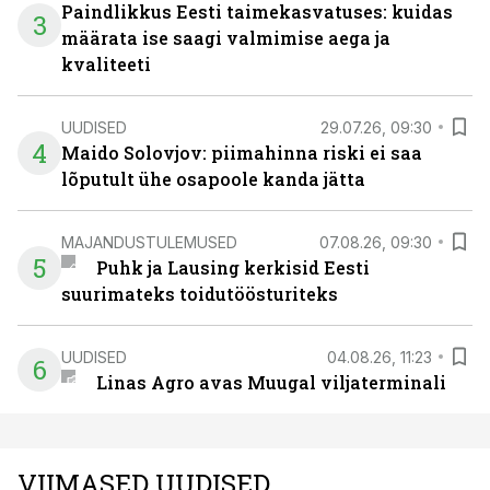
Paindlikkus Eesti taimekasvatuses: kuidas
3
määrata ise saagi valmimise aega ja
kvaliteeti
UUDISED
29.07.26, 09:30
4
Maido Solovjov: piimahinna riski ei saa
lõputult ühe osapoole kanda jätta
MAJANDUSTULEMUSED
07.08.26, 09:30
5
Puhk ja Lausing kerkisid Eesti
suurimateks toidutöösturiteks
UUDISED
04.08.26, 11:23
6
Linas Agro avas Muugal viljaterminali
VIIMASED UUDISED