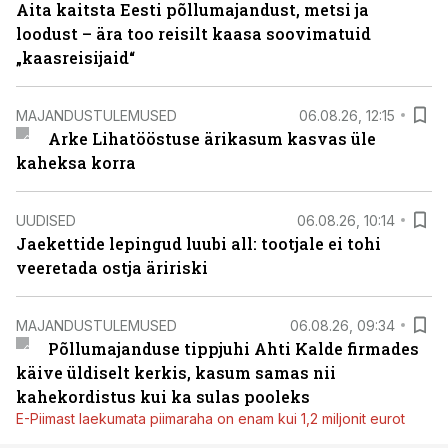
Aita kaitsta Eesti põllumajandust, metsi ja
loodust – ära too reisilt kaasa soovimatuid
„kaasreisijaid“
MAJANDUSTULEMUSED
06.08.26, 12:15
Arke Lihatööstuse ärikasum kasvas üle
kaheksa korra
UUDISED
06.08.26, 10:14
Jaekettide lepingud luubi all: tootjale ei tohi
veeretada ostja äririski
MAJANDUSTULEMUSED
06.08.26, 09:34
Põllumajanduse tippjuhi Ahti Kalde firmades
käive üldiselt kerkis, kasum samas nii
kahekordistus kui ka sulas pooleks
E-Piimast laekumata piimaraha on enam kui 1,2 miljonit eurot