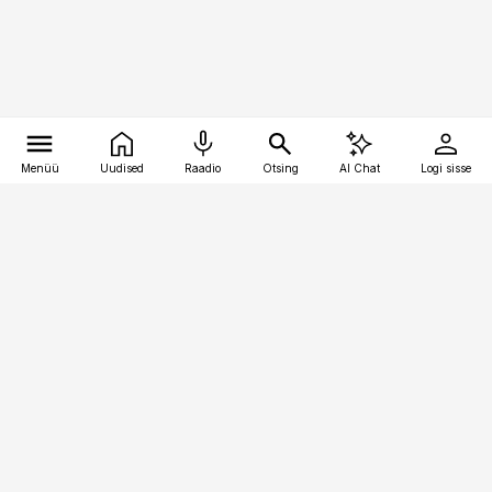
Menüü
Uudised
Raadio
Otsing
AI Chat
Logi sisse
Vana-Lõuna 39/1, 19094 Tallinn
(+372) 667 0111
pollumajandus@pollumajandus.ee
Telli
Reklaam
Firmast
Sisu kasutamisõigused
Ajakirjaniku