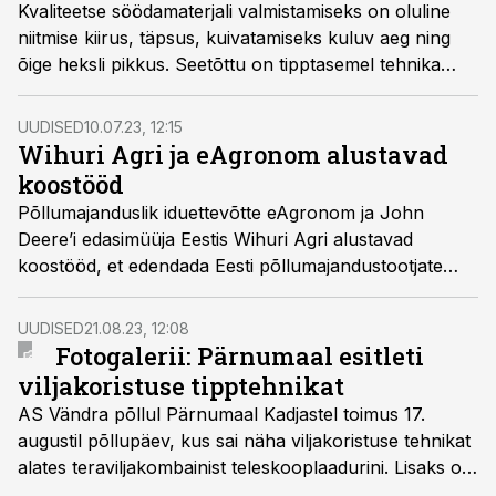
Kvaliteetse söödamaterjali valmistamiseks on oluline
niitmise kiirus, täpsus, kuivatamiseks kuluv aeg ning
õige heksli pikkus. Seetõttu on tipptasemel tehnika
olulise tähtsusega. Igapäevane töö heinamaadel vajab
töökindlaid masinaid. Sloveenias valmistatud, juba üle
UUDISED
10.07.23, 12:15
65 aastase kogemusega SIP heinatehnika
Wihuri Agri ja eAgronom alustavad
tootevalikusse kuuluvad niidukid, kaarutid, vaalutid ja
koostööd
vaaluteisaldid, mis paistavad silma oma robustse
Põllumajanduslik iduettevõtte eAgronom ja John
disaini, vastupidavate komponentide, kaasaegne
Deere’i edasimüüja Eestis Wihuri Agri alustavad
tehnoloogia, kasutuslihtsuse ja hea
koostööd, et edendada Eesti põllumajandustootjate
manööverdusvõimega.
tehnoloogilisi võimalusi.
UUDISED
21.08.23, 12:08
Fotogalerii: Pärnumaal esitleti
viljakoristuse tipptehnikat
AS Vändra põllul Pärnumaal Kadjastel toimus 17.
augustil põllupäev, kus sai näha viljakoristuse tehnikat
alates teraviljakombainist teleskooplaadurini. Lisaks oli
võimalus tutvuda mullaharimismasinatega.