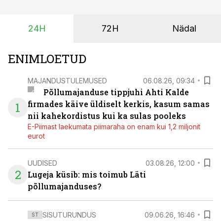
lühikese ajavahemiku jooksul – kõigest 2-4 nädalaga.
24H
72H
Nädal
ENIMLOETUD
MAJANDUSTULEMUSED
06.08.26, 09:34
Põllumajanduse tippjuhi Ahti Kalde
firmades käive üldiselt kerkis, kasum samas
1
nii kahekordistus kui ka sulas pooleks
E-Piimast laekumata piimaraha on enam kui 1,2 miljonit
eurot
UUDISED
03.08.26, 12:00
2
Lugeja küsib: mis toimub Läti
põllumajanduses?
SISUTURUNDUS
09.06.26, 16:46
ST