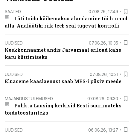
SAATED
07.08.26, 12:49
Läti toidu käibemaksu alandamine tõi hinnad
alla. Analüütik: riik teeb seal tugevat kontrolli
UUDISED
07.08.26, 10:35
Keskkonnaamet andis Järvamaal eriload kahe
karu küttimiseks
UUDISED
07.08.26, 10:31
Eluaseme kaaslaenust saab MES-i püsiv meede
MAJANDUSTULEMUSED
07.08.26, 09:30
Puhk ja Lausing kerkisid Eesti suurimateks
toidutöösturiteks
UUDISED
06.08.26, 13:27