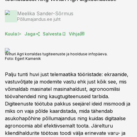
Meelika Sander-Sõrmus
Põllumajandus.ee juht
Kuula
Jaga
Salvesta
Vihja
Wihuri Agri korraldas tugiteenuste ja hoolduse infopäeva.
Foto:
Egert Kamenik
Palju tunti huvi just telemaatika tööriistade: ekraanide,
vastuvõtjate ja modemite vastu ehk just kõik see, mis
võimaldab masinatel masinahaldust, agronoomilisi
töövahendeid ning kaugtugiteenuseid tarbida.
Digiteenuste töötuba pakkus seejärel ideid mismoodi ja
miks on vaja põlde kaardistada, mida tähendab
asukohapõhine põllumajandus ning kuidas digitaalse
agronoomia abil efektiivsemalt toota. Järelturu
kliendihaldurite töötoas toodi välja erinevate varu- ja