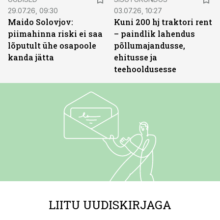
29.07.26, 09:30
03.07.26, 10:27
Maido Solovjov:
Kuni 200 hj traktori rent
piimahinna riski ei saa
– paindlik lahendus
lõputult ühe osapoole
põllumajandusse,
kanda jätta
ehitusse ja
teehooldusesse
LIITU UUDISKIRJAGA