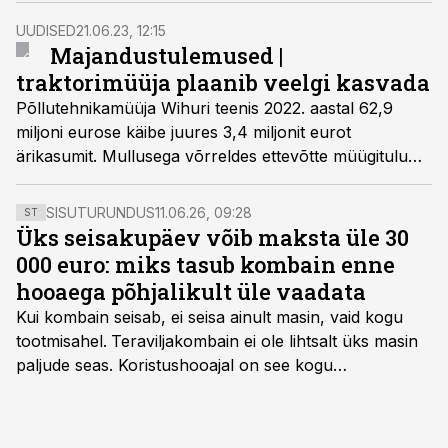
Põllutehnikat esitlesid Wihuri Agri ja Väderstad.
UUDISED
21.06.23, 12:15
Majandustulemused |
traktorimüüja plaanib veelgi kasvada
Põllutehnikamüüja Wihuri teenis 2022. aastal 62,9
miljoni eurose käibe juures 3,4 miljonit eurot
ärikasumit. Mullusega võrreldes ettevõtte müügitulu
kasvas pea 57%, kasum lausa 192%. Ka tänavust
aastat näevad nad kasvuaastana.
SISUTURUNDUS
11.06.26, 09:28
ST
Üks seisakupäev võib maksta üle 30
000 euro: miks tasub kombain enne
hooaega põhjalikult üle vaadata
Kui kombain seisab, ei seisa ainult masin, vaid kogu
tootmisahel.
Teraviljakombain ei ole lihtsalt üks masin
paljude seas. Koristushooajal on see kogu
tootmisprotsessi kõige kriitilisem lüli. Kui külv,
taimekaitse ja väetamine jaotuvad kuude peale, siis
saagi kättesaamine ja realiseerimine toimub sageli väga