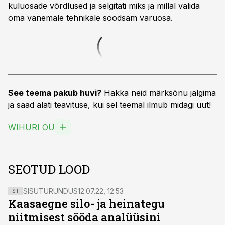
kuluosade võrdlused ja selgitati miks ja millal valida
oma vanemale tehnikale soodsam varuosa.
See teema pakub huvi?
Hakka neid märksõnu jälgima
ja saad alati teavituse, kui sel teemal ilmub midagi uut!
WIHURI OÜ
SEOTUD LOOD
SISUTURUNDUS
12.07.22, 12:53
ST
Kaasaegne silo- ja heinategu
niitmisest sööda analüüsini