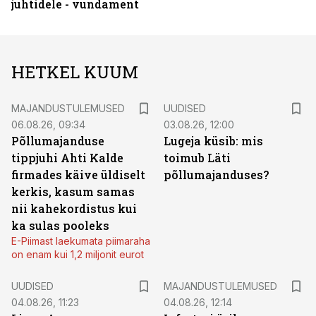
juhtidele - vundament
HETKEL KUUM
MAJANDUSTULEMUSED
UUDISED
06.08.26, 09:34
03.08.26, 12:00
Põllumajanduse
Lugeja küsib: mis
tippjuhi Ahti Kalde
toimub Läti
firmades käive üldiselt
põllumajanduses?
kerkis, kasum samas
nii kahekordistus kui
ka sulas pooleks
E-Piimast laekumata piimaraha
on enam kui 1,2 miljonit eurot
UUDISED
MAJANDUSTULEMUSED
04.08.26, 11:23
04.08.26, 12:14