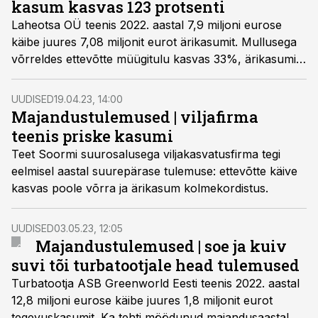
kasum kasvas 123 protsenti
Laheotsa OÜ teenis 2022. aastal 7,9 miljoni eurose
käibe juures 7,08 miljonit eurot ärikasumit. Mullusega
võrreldes ettevõtte müügitulu kasvas 33%, ärikasumi
kasv oli aga lausa 123%.
UUDISED
19.04.23, 14:00
Majandustulemused | viljafirma
teenis priske kasumi
Teet Soormi suurosalusega viljakasvatusfirma tegi
eelmisel aastal suurepärase tulemuse: ettevõtte käive
kasvas poole võrra ja ärikasum kolmekordistus.
UUDISED
03.05.23, 12:05
Majandustulemused | soe ja kuiv
suvi tõi turbatootjale head tulemused
Turbatootja ASB Greenworld Eesti teenis 2022. aastal
12,8 miljoni eurose käibe juures 1,8 miljonit eurot
tegevuskasumit. Ka tehti möödunud majandusaastal