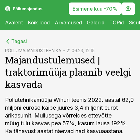
Esimene kuu -70%
Avaleht
Kõik lood
Arvamused
Galeriid
TOPid
Sisu
cebook
Tagasi
Twitter)
PÕLLUMAJANDUSTEHNIKA
21.06.23, 12:15
Majandustulemused |
kedIn
traktorimüüja plaanib veelgi
ail
kasvada
k
Põllutehnikamüüja Wihuri teenis 2022. aastal 62,9
miljoni eurose käibe juures 3,4 miljonit eurot
ärikasumit. Mullusega võrreldes ettevõtte
müügitulu kasvas pea 57%, kasum lausa 192%.
Ka tänavust aastat näevad nad kasvuaastana.