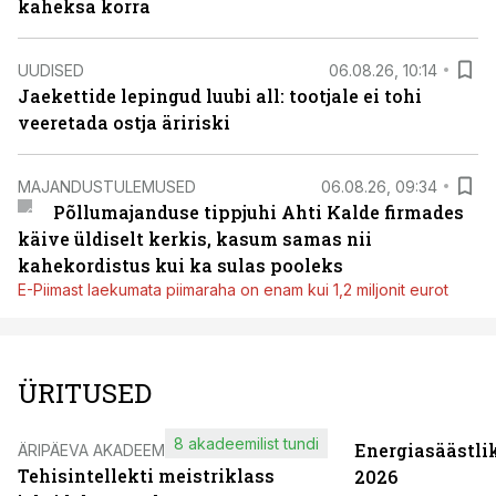
kaheksa korra
UUDISED
06.08.26, 10:14
Jaekettide lepingud luubi all: tootjale ei tohi
veeretada ostja äririski
MAJANDUSTULEMUSED
06.08.26, 09:34
Põllumajanduse tippjuhi Ahti Kalde firmades
käive üldiselt kerkis, kasum samas nii
kahekordistus kui ka sulas pooleks
E-Piimast laekumata piimaraha on enam kui 1,2 miljonit eurot
ÜRITUSED
8 akadeemilist tundi
Energiasäästli
ÄRIPÄEVA AKADEEMIA
Tehisintellekti meistriklass
2026