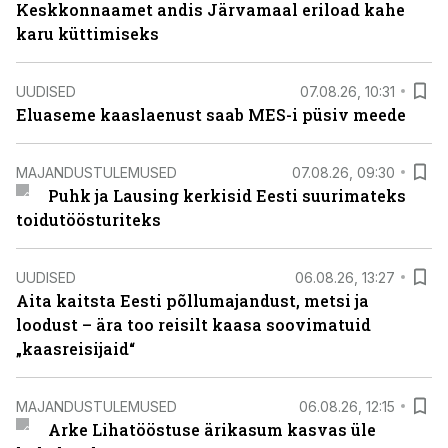
Keskkonnaamet andis Järvamaal eriload kahe
karu küttimiseks
UUDISED
07.08.26, 10:31
Eluaseme kaaslaenust saab MES-i püsiv meede
MAJANDUSTULEMUSED
07.08.26, 09:30
Puhk ja Lausing kerkisid Eesti suurimateks
toidutöösturiteks
UUDISED
06.08.26, 13:27
Aita kaitsta Eesti põllumajandust, metsi ja
loodust – ära too reisilt kaasa soovimatuid
„kaasreisijaid“
MAJANDUSTULEMUSED
06.08.26, 12:15
Arke Lihatööstuse ärikasum kasvas üle