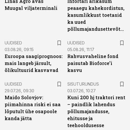
Linas Agro avas
Infortari ärikasum
Muugal viljaterminali
peaaegu kahekordistus,
kasumlikkust toetasid
ka uued
põllumajandusettevõtted
UUDISED
UUDISED
03.08.26, 09:15
05.08.26, 11:17
Euroopa saagiprognoos:
Rahvusvaheline fond
mais langeb järsult,
paisutab Bioforce’i
õlikultuurid kasvavad
kasvu
ST
UUDISED
SISUTURUNDUS
29.07.26, 09:30
03.07.26, 10:27
Maido Solovjov:
Kuni 200 hj traktori rent
piimahinna riski ei saa
– paindlik lahendus
lõputult ühe osapoole
põllumajandusse,
kanda jätta
ehitusse ja
teehooldusesse