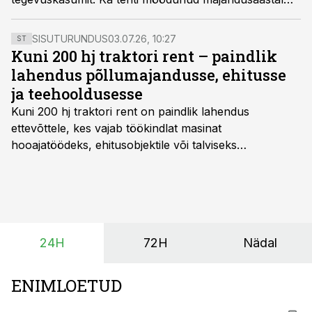
mahukaid investeeringuid, seda 1,4 miljoni euro
ulatuses tehnoloogia parendamisesse.
SISUTURUNDUS
03.07.26, 10:27
ST
Kuni 200 hj traktori rent – paindlik
lahendus põllumajandusse, ehitusse
ja teehooldusesse
Kuni 200 hj traktori rent
on paindlik lahendus
ettevõttele, kes vajab töökindlat masinat
hooajatöödeks, ehitusobjektile või talviseks
lumetõrjeks. Renditraktor kuni 200 hj aitab katta
hooajalisi töötippe, ootamatuid lisatöid või asendada
ajutiselt rivist välja langenud tehnikat, ja seda ilma suuri
investeeringuid tegemata. Baltic Agro masinarent tagab
vajaliku traktori ja lisavarustuse just siis, kui töömaht
24H
72H
Nädal
on suurim ning iga töötund on oluline.
ENIMLOETUD