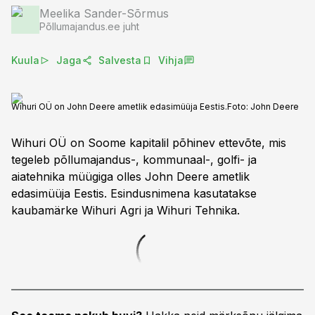
Meelika Sander-Sõrmus
Põllumajandus.ee juht
Kuula
Jaga
Salvesta
Vihja
Wihuri OÜ on John Deere ametlik edasimüüja Eestis.
Foto:
John Deere
Wihuri OÜ on Soome kapitalil põhinev ettevõte, mis
tegeleb põllumajandus-, kommunaal-, golfi- ja
aiatehnika müügiga olles John Deere ametlik
edasimüüja Eestis. Esindusnimena kasutatakse
kaubamärke Wihuri Agri ja Wihuri Tehnika.