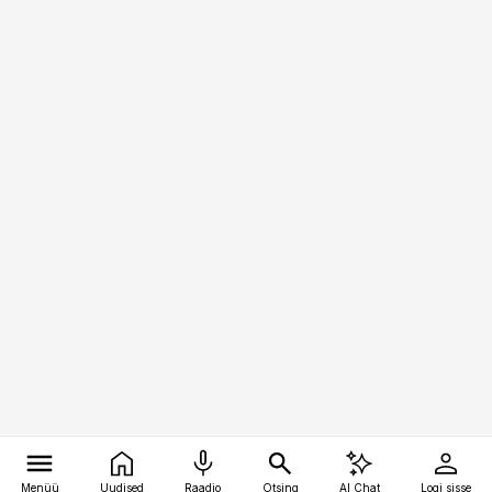
Menüü
Uudised
Raadio
Otsing
AI Chat
Logi sisse