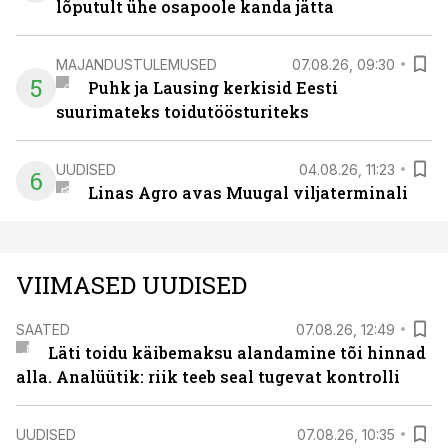
lõputult ühe osapoole kanda jätta
MAJANDUSTULEMUSED
07.08.26, 09:30
5
Puhk ja Lausing kerkisid Eesti
suurimateks toidutöösturiteks
UUDISED
04.08.26, 11:23
6
Linas Agro avas Muugal viljaterminali
VIIMASED UUDISED
SAATED
07.08.26, 12:49
Läti toidu käibemaksu alandamine tõi hinnad
alla. Analüütik: riik teeb seal tugevat kontrolli
UUDISED
07.08.26, 10:35