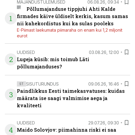
MAJANDUSTULEMUSED
06.08.26, 09:34
Põllumajanduse tippjuhi Ahti Kalde
firmades käive üldiselt kerkis, kasum samas
1
nii kahekordistus kui ka sulas pooleks
E-Piimast laekumata piimaraha on enam kui 1,2 miljonit
eurot
UUDISED
03.08.26, 12:00
2
Lugeja küsib: mis toimub Läti
põllumajanduses?
SISUTURUNDUS
09.06.26, 16:46
ST
Paindlikkus Eesti taimekasvatuses: kuidas
3
määrata ise saagi valmimise aega ja
kvaliteeti
UUDISED
29.07.26, 09:30
4
Maido Solovjov: piimahinna riski ei saa