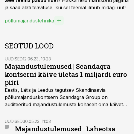
See teema pakub huvi?
Hakka neid märksõnu jälgima
ja saad alati teavituse, kui sel teemal ilmub midagi uut!
põllumajandustehnika
SEOTUD LOOD
UUDISED
12.06.23, 10:23
Majandustulemused | Scandagra
kontserni käive ületas 1 miljardi euro
piiri
Eestis, Lätis ja Leedus tegutsev Skandinaavia
põllumajanduskontsern Scandagra Group on
auditeeritud majandustulemuste kohaselt oma käivet
2022. aastal peaaegu kahekordistanud, mis ulatub
nüüd üle 1 miljardi euro. Kaubandusmahud kasvasid
UUDISED
30.05.23, 11:03
kõigis kolmes riigis 24%, ületades 2 miljoni tonni piiri.
Majandustulemused | Laheotsa