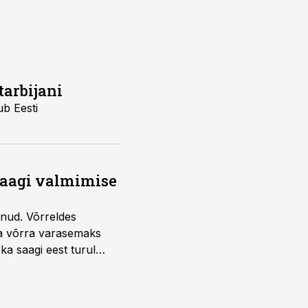
tarbijani
b Eesti
saagi valmimise
unud. Võrreldes
la võrra varasemaks
ka saagi eest turul