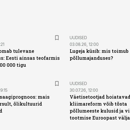
UUDISED
:21
03.08.26, 12:00
oomab tulevane
Lugeja küsib: mis toimub 
s: Eesti ainsas teofarmis
põllumajanduses?
00 000 tigu
UUDISED
9:15
30.07.26, 12:00
saagiprognoos: mais
Väetisetootjad hoiatavad
rsult, õlikultuurid
kliimareform võib tõsta
d
põllumeeste kulusid ja vi
tootmise Euroopast välja