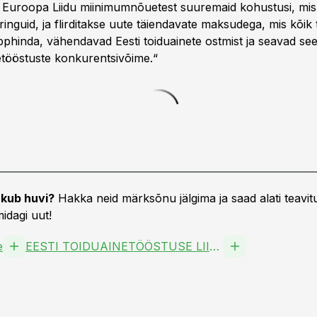
 Euroopa Liidu miinimumnõuetest suuremaid kohustusi, mis
ringuid, ja flirditakse uute täiendavate maksudega, mis kõik
õpphinda, vähendavad Eesti toiduainete ostmist ja seavad see
netööstuste konkurentsivõime.“
kub huvi?
Hakka neid märksõnu jälgima ja saad alati teavitu
idagi uut!
e
EESTI TOIDUAINETÖÖSTUSE LIIT MTÜ