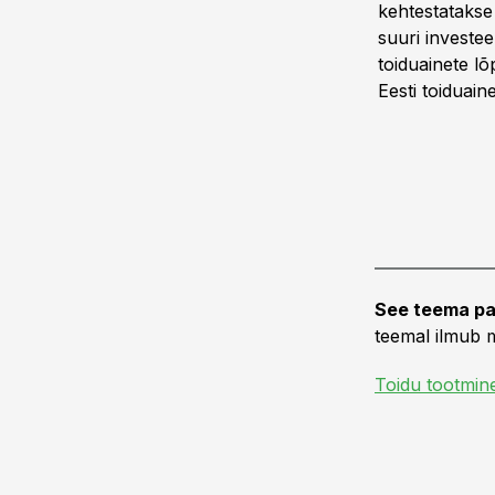
kehtestatakse
suuri investee
toiduainete l
Eesti toiduai
See teema pa
teemal ilmub m
Toidu tootmin