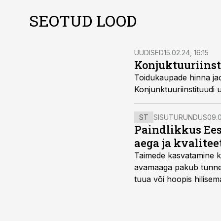
SEOTUD LOOD
UUDISED
15.02.24, 16:15
Konjuktuuriinsti
Toidukaupade hinna ja
Konjunktuuriinstituudi 
ST
SISUTURUNDUS
09.0
Paindlikkus Ees
aega ja kvalitee
Taimede kasvatamine ki
avamaaga pakub tunnel
tuua või hoopis hilisem
kõrgemat hinda.