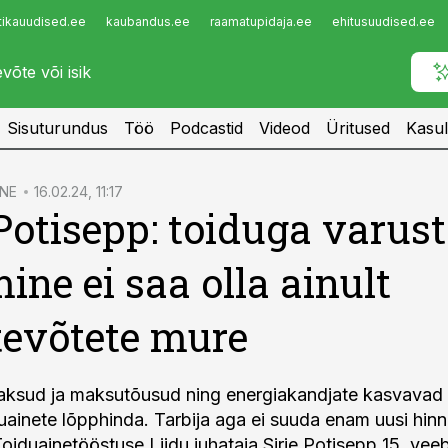
tikauudised.ee
kaubandus.ee
raamatupidaja.ee
ehitusuudised.ee
Infopank
Radar
Sisuturundus
Töö
Podcastid
Videod
Üritused
Kasul
NE
16.02.24, 11:17
 Potisepp: toiduga varus
ine ei saa olla ainult
tevõtete mure
aksud ja maksutõusud ning energiakandjate kasvavad
uainete lõpphinda. Tarbija aga ei suuda enam uusi hin
Toiduainetööstuse Liidu juhataja Sirje Potisepp 15. veeb