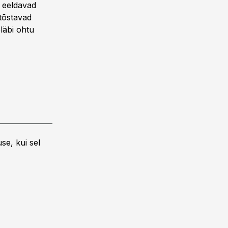
 eeldavad
 tõstavad
läbi ohtu
se, kui sel