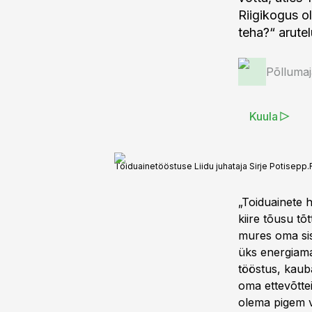
Riigikogus ol
teha?“ arutel
Põlluma
Kuula
Toiduainetööstuse Liidu juhataja Sirje Potisepp.
„Toiduainete 
kiire tõusu tõ
mures oma sis
üks energiama
tööstus, kaub
oma ettevõttei
olema pigem v