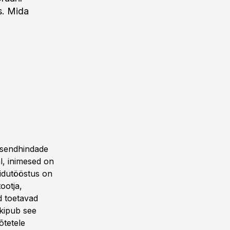
s. Mida
isendhindade
al, inimesed on
oidutööstus on
ootja,
d toetavad
 kipub see
õtetele