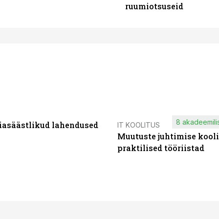
ruumiotsuseid
8 akadeemilis
iasäästlikud lahendused
IT KOOLITUS
Muutuste juhtimise kooli
praktilised tööriistad