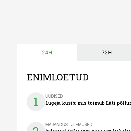
24H
72H
ENIMLOETUD
UUDISED
1
Lugeja küsib: mis toimub Läti põll
MAJANDUSTULEMUSED