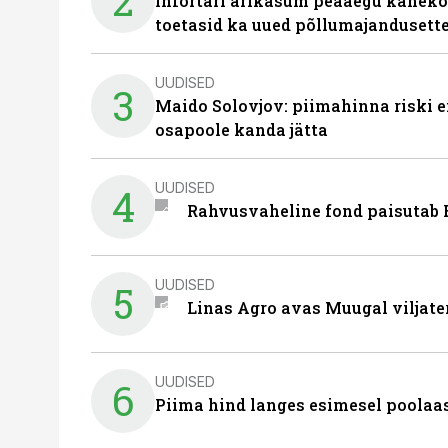
2
Infortari ärikasum peaaegu kaheko
toetasid ka uued põllumajandusett
UUDISED
3
Maido Solovjov: piimahinna riski ei
osapoole kanda jätta
UUDISED
4
Rahvusvaheline fond paisutab B
UUDISED
5
Linas Agro avas Muugal viljate
UUDISED
6
Piima hind langes esimesel poolaast