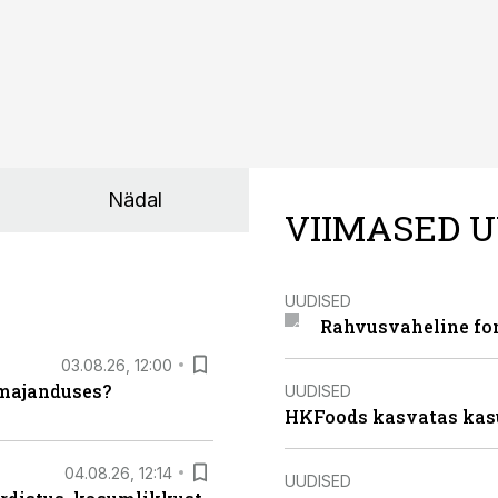
Nädal
VIIMASED U
UUDISED
Rahvusvaheline fon
03.08.26, 12:00
umajanduses?
UUDISED
HKFoods kasvatas kas
04.08.26, 12:14
UUDISED