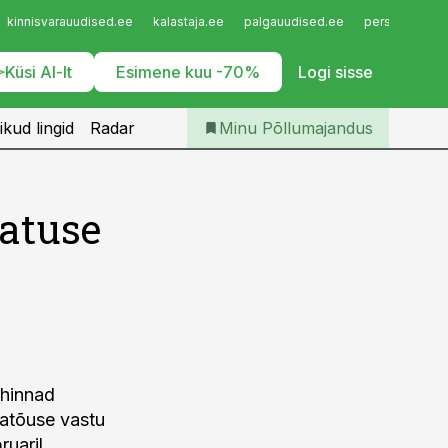
Iseteenindus
kinnisvarauudised.ee
kalastaja.ee
palgauudised.ee
personaliuudi
Telli Põllumajandus
Küsi AI-lt
Esimene kuu -70%
Logi sisse
ikud lingid
Radar
Minu Põllumajandus
tatuse
 hinnad
natõuse vastu
ruaril