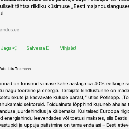
uliselt tähtsa riikliku küsimuse „Eesti majanduslanguse
ul.
jandus.ee
Jaga
Salvesta
Vihja
Foto:
Liis Treimann
hinnad on tõusnud viimase kahe aastaga ca 40% eelkõige s
ttu nagu tooraine ja energia. Tarbijate kindlustunne on mad
setulekute ja kasvavate kulude pärast,“ ütles Potisepp. „T
hukamaid sektoreid. Toiduainete lõpphind kujuneb ahelas t
anduse juurdehindlus ja käibemaks. Kui teised Euroopa riigi
d energiahindu leevendades või toetusi makstes, siis Eestis
astupidi ja uppuja päästmine on tema enda asi – Eesti ettev