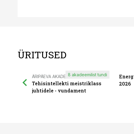
ÜRITUSED
8 akadeemilist tundi
Energ
ÄRIPÄEVA AKADEEMIA
Tehisintellekti meistriklass
2026
juhtidele - vundament