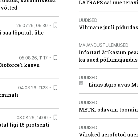
rdistus, kasumlikkust
LATRAPS sai uue teravi
evõtted
UUDISED
29.07.26, 09:30
Vihmane juuli pidurdas
 saa lõputult ühe
MAJANDUSTULEMUSED
Infortari ärikasum pea
05.08.26, 11:17
ka uued põllumajandus
ioforce’i kasvu
UUDISED
Linas Agro avas Mu
04.08.26, 11:23
rminali
UUDISED
METK: odavam tooraine
03.08.26, 14:00
al ligi 15 protsenti
UUDISED
Värsked aerofotod uuen