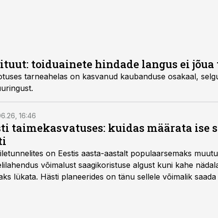
tuut: toiduainete hindade langus ei jõua 
otuses tarneahelas on kasvanud kaubanduse osakaal, selgu
uuringust.
6.26, 16:46
ti taimekasvatuses: kuidas määrata ise 
ti
letunnelites on Eestis aasta-aastalt populaarsemaks muut
ilahendus võimalust saagikoristuse algust kuni kahe näda
aks lükata. Hästi planeerides on tänu sellele võimalik saada 