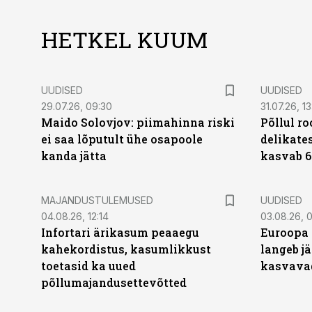
HETKEL KUUM
UUDISED
UUDISED
29.07.26, 09:30
31.07.26, 13
Maido Solovjov: piimahinna riski
Põllul r
ei saa lõputult ühe osapoole
delikates
kanda jätta
kasvab 6
MAJANDUSTULEMUSED
UUDISED
04.08.26, 12:14
03.08.26, 0
Infortari ärikasum peaaegu
Euroopa 
kahekordistus, kasumlikkust
langeb jä
toetasid ka uued
kasvava
põllumajandusettevõtted