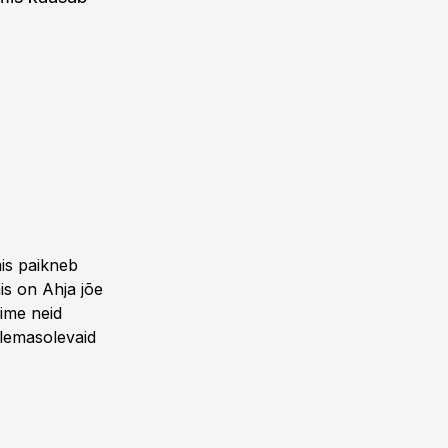
 mis paikneb
mis on Ahja jõe
sime neid
olemasolevaid