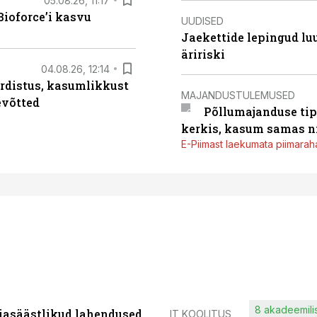
05.08.26, 11:17
ioforce’i kasvu
UUDISED
Jaekettide lepingud luub
äririski
04.08.26, 12:14
rdistus, kasumlikkust
MAJANDUSTULEMUSED
evõtted
Põllumajanduse tip
kerkis, kasum samas ni
E-Piimast laekumata piimaraha
8 akadeemilis
iasäästlikud lahendused
IT KOOLITUS