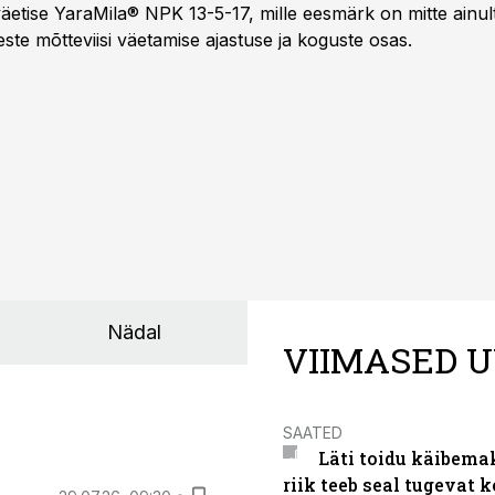
äetise YaraMila® NPK 13-5-17, mille eesmärk on mitte ainul
te mõtteviisi väetamise ajastuse ja koguste osas.
Nädal
VIIMASED U
SAATED
Läti toidu käibema
riik teeb seal tugevat k