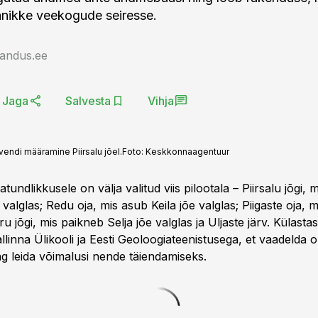
anikke veekogude seiresse.
jandus.ee
Jaga
Salvesta
Vihja
ndi määramine Piirsalu jõel.
Foto:
Keskkonnaagentuur
atundlikkusele on välja valitud viis pilootala – Piirsalu jõgi,
 valglas; Redu oja, mis asub Keila jõe valglas; Piigaste oja, 
u jõgi, mis paikneb Selja jõe valglas ja Uljaste järv. Külasta
linna Ülikooli ja Eesti Geoloogiateenistusega, et vaadelda 
ng leida võimalusi nende täiendamiseks.