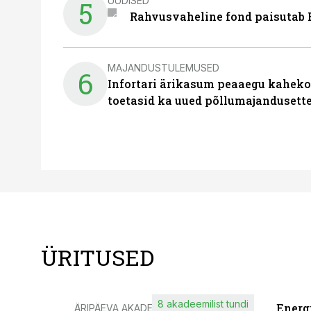
UUDISED
5
Rahvusvaheline fond paisutab B
MAJANDUSTULEMUSED
6
Infortari ärikasum peaaegu kaheko
toetasid ka uued põllumajandusett
ÜRITUSED
8 akadeemilist tundi
Energ
ÄRIPÄEVA AKADEEMIA