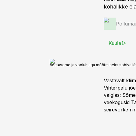
kohalikke el
Põlluma
Kuula
Veetaseme ja vooluhulga mõõtmiseks sobiva läve
Vastavalt kliim
Vihterpalu jõe
valglas; Sõmer
veekogusid Tal
seirevõrke ni