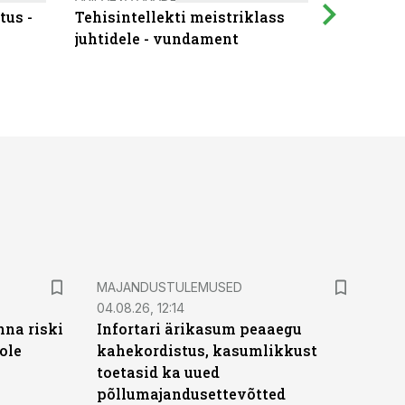
tus -
Tehisintellekti meistriklass
Muutuste
juhtidele - vundament
praktilis
MAJANDUSTULEMUSED
04.08.26, 12:14
nna riski
Infortari ärikasum peaaegu
ole
kahekordistus, kasumlikkust
toetasid ka uued
põllumajandusettevõtted