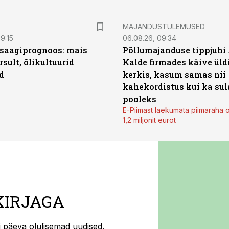
MAJANDUSTULEMUSED
9:15
06.08.26, 09:34
saagiprognoos: mais
Põllumajanduse tippjuhi
rsult, õlikultuurid
Kalde firmades käive üld
d
kerkis, kasum samas nii
kahekordistus kui ka sul
pooleks
E-Piimast laekumata piimaraha 
1,2 miljonit eurot
KIRJAGA
ti päeva olulisemad uudised.