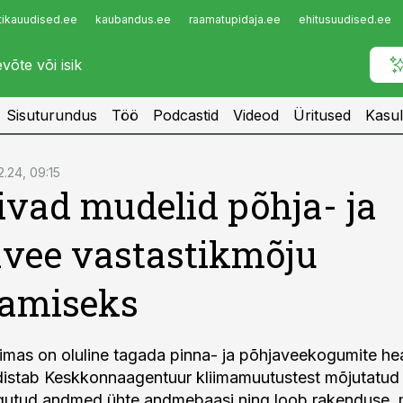
tikauudised.ee
kaubandus.ee
raamatupidaja.ee
ehitusuudised.ee
Infopank
Radar
Sisuturundus
Töö
Podcastid
Videod
Üritused
Kasul
2.24, 09:15
vad mudelid põhja- ja
vee vastastikmõju
tamiseks
imas on oluline tagada pinna- ja põhjaveekogumite he
distab Keskkonnaagentuur kliimamuutustest mõjutatu
utud andmed ühte andmebaasi ning loob rakenduse, 