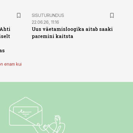
ST
SISUTURUNDUS
22.06.26, 11:16
 Ahti
Uus väetamisloogika aitab saaki
iselt
paremini kaitsta
as
on enam kui