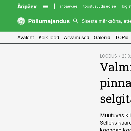
aripaev.ee
tööstusuudised.ee
logis
kaubandus.ee
imelineajalugu.ee
kinnisvarauudised.ee
imelineteadus.ee
Avaleht
Kõik lood
Arvamused
Galeriid
TOPid
cebook
LOODUS
23.0
Valmi
Twitter)
kedIn
pinna
ail
selgi
k
Muutuvas kli
Selleks kaar
koondab kog