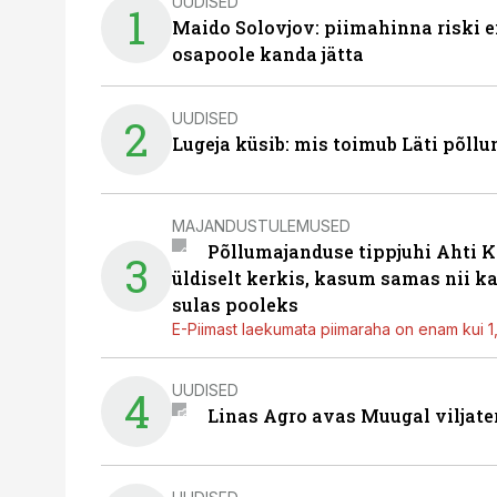
UUDISED
1
Maido Solovjov: piimahinna riski ei
osapoole kanda jätta
UUDISED
2
Lugeja küsib: mis toimub Läti põll
MAJANDUSTULEMUSED
Põllumajanduse tippjuhi Ahti K
3
üldiselt kerkis, kasum samas nii k
sulas pooleks
E-Piimast laekumata piimaraha on enam kui 1,2
UUDISED
4
Linas Agro avas Muugal viljate