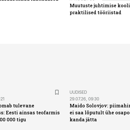
Muutuste juhtimise kooli
praktilised tööriistad
UUDISED
:21
29.07.26, 09:30
oomab tulevane
Maido Solovjov: piimahi
s: Eesti ainsas teofarmis
ei saa lõputult ühe osapo
00 000 tigu
kanda jätta