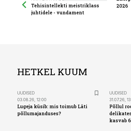
Tehisintellekti meistriklass
2026
juhtidele - vundament
HETKEL KUUM
UUDISED
UUDISED
03.08.26, 12:00
31.07.26, 13
Lugeja küsib: mis toimub Läti
Põllul r
põllumajanduses?
delikates
kasvab 6