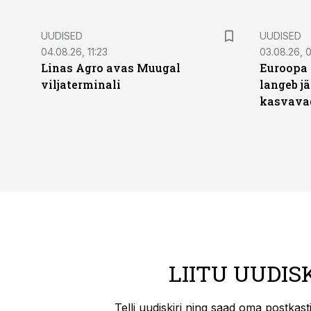
UUDISED
UUDISED
04.08.26, 11:23
03.08.26, 0
Linas Agro avas Muugal
Euroopa 
viljaterminali
langeb jä
kasvava
LIITU UUDIS
Telli uudiskiri ning saad oma postkas