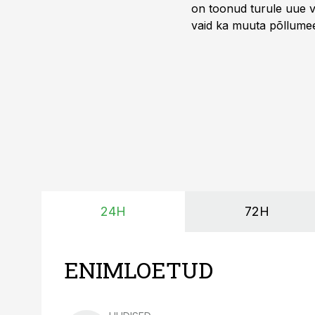
on toonud turule uue v
vaid ka muuta põllumees
24H
72H
ENIMLOETUD