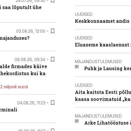
29.07.26, 09:30
 saa lõputult ühe
UUDISED
Keskkonnaamet andis J
03.08.26, 12:00
umajanduses?
UUDISED
Eluaseme kaaslaenust 
06.08.26, 09:34
MAJANDUSTULEMUSED
alde firmades käive
Puhk ja Lausing ke
ahekordistus kui ka
UUDISED
 miljonit eurot
Aita kaitsta Eesti põllu
kaasa soovimatuid „kaa
04.08.26, 11:23
rminali
MAJANDUSTULEMUSED
Arke Lihatööstuse 