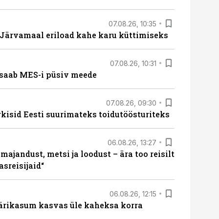
07.08.26, 10:35
ärvamaal eriload kahe karu küttimiseks
07.08.26, 10:31
saab MES-i püsiv meede
07.08.26, 09:30
rkisid Eesti suurimateks toidutöösturiteks
06.08.26, 13:27
majandust, metsi ja loodust – ära too reisilt
sreisijaid“
06.08.26, 12:15
ärikasum kasvas üle kaheksa korra