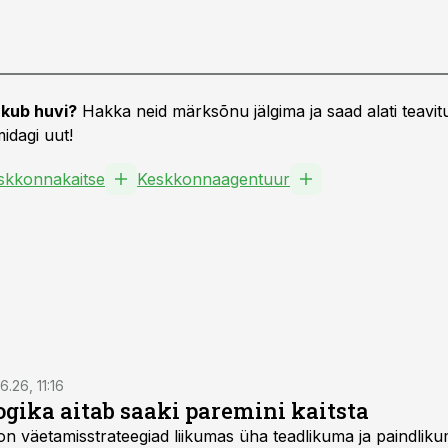
kub huvi?
Hakka neid märksõnu jälgima ja saad alati teavitu
idagi uut!
skkonnakaitse
Keskkonnaagentuur
6.26, 11:16
gika aitab saaki paremini kaitsta
on väetamisstrateegiad liikumas üha teadlikuma ja paindlik