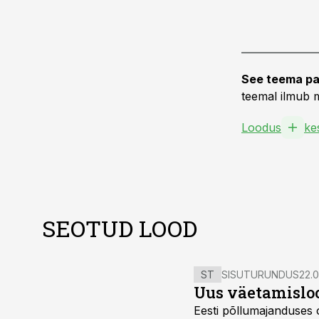
See teema pa
teemal ilmub m
Loodus
ke
SEOTUD LOOD
ST
SISUTURUNDUS
22.0
Uus väetamisloo
Eesti põllumajanduses 