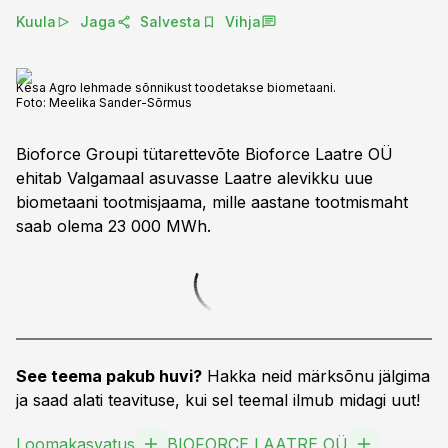
Kuula
Jaga
Salvesta
Vihja
Kesa Agro lehmade sõnnikust toodetakse biometaani.
Foto:
Meelika Sander-Sõrmus
Bioforce Groupi tütarettevõte Bioforce Laatre OÜ
ehitab Valgamaal asuvasse Laatre alevikku uue
biometaani tootmisjaama, mille aastane tootmismaht
saab olema 23 000 MWh.
See teema pakub huvi?
Hakka neid märksõnu jälgima
ja saad alati teavituse, kui sel teemal ilmub midagi uut!
Loomakasvatus
BIOFORCE LAATRE OÜ