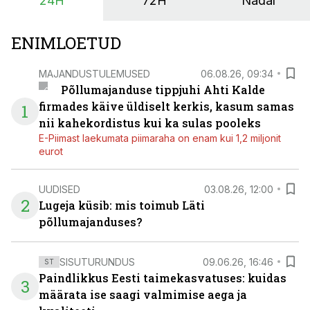
24H
72H
Nädal
on suurim ning iga töötund on oluline.
ENIMLOETUD
MAJANDUSTULEMUSED
06.08.26, 09:34
Põllumajanduse tippjuhi Ahti Kalde
firmades käive üldiselt kerkis, kasum samas
1
nii kahekordistus kui ka sulas pooleks
E-Piimast laekumata piimaraha on enam kui 1,2 miljonit
eurot
UUDISED
03.08.26, 12:00
2
Lugeja küsib: mis toimub Läti
põllumajanduses?
SISUTURUNDUS
09.06.26, 16:46
ST
Paindlikkus Eesti taimekasvatuses: kuidas
3
määrata ise saagi valmimise aega ja