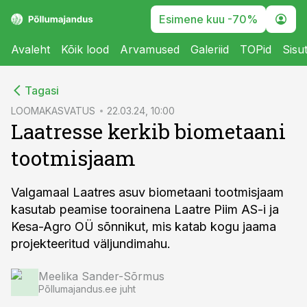
Esimene kuu -70%
Avaleht
Kõik lood
Arvamused
Galeriid
TOPid
Sisu
cebook
Tagasi
Twitter)
LOOMAKASVATUS
22.03.24, 10:00
Laatresse kerkib biometaani
kedIn
tootmisjaam
ail
k
Valgamaal Laatres asuv biometaani tootmisjaam
kasutab peamise toorainena Laatre Piim AS-i ja
Kesa-Agro OÜ sõnnikut, mis katab kogu jaama
projekteeritud väljundimahu.
Meelika Sander-Sõrmus
Põllumajandus.ee juht