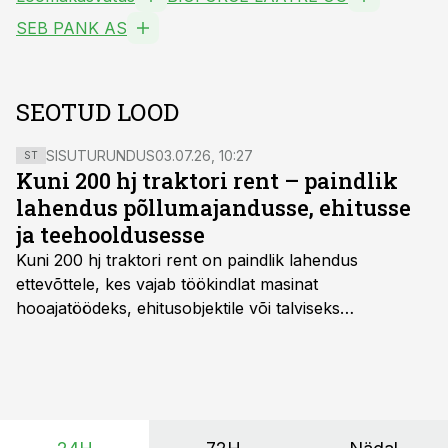
SEB PANK AS
SEOTUD LOOD
SISUTURUNDUS
03.07.26, 10:27
ST
Kuni 200 hj traktori rent – paindlik
lahendus põllumajandusse, ehitusse
ja teehooldusesse
Kuni 200 hj traktori rent
on paindlik lahendus
ettevõttele, kes vajab töökindlat masinat
hooajatöödeks, ehitusobjektile või talviseks
lumetõrjeks. Renditraktor kuni 200 hj aitab katta
hooajalisi töötippe, ootamatuid lisatöid või asendada
ajutiselt rivist välja langenud tehnikat, ja seda ilma suuri
investeeringuid tegemata. Baltic Agro masinarent tagab
vajaliku traktori ja lisavarustuse just siis, kui töömaht