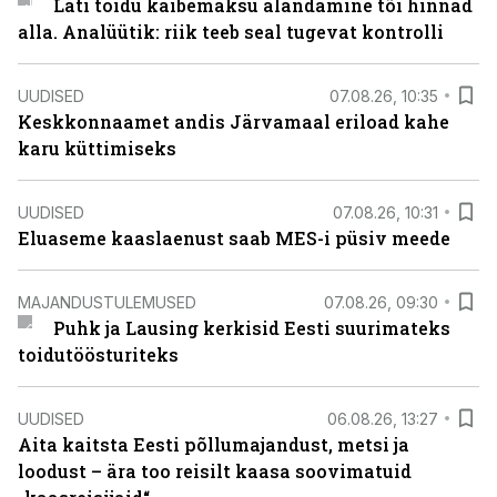
Läti toidu käibemaksu alandamine tõi hinnad
alla. Analüütik: riik teeb seal tugevat kontrolli
UUDISED
07.08.26, 10:35
Keskkonnaamet andis Järvamaal eriload kahe
karu küttimiseks
UUDISED
07.08.26, 10:31
Eluaseme kaaslaenust saab MES-i püsiv meede
MAJANDUSTULEMUSED
07.08.26, 09:30
Puhk ja Lausing kerkisid Eesti suurimateks
toidutöösturiteks
UUDISED
06.08.26, 13:27
Aita kaitsta Eesti põllumajandust, metsi ja
loodust – ära too reisilt kaasa soovimatuid