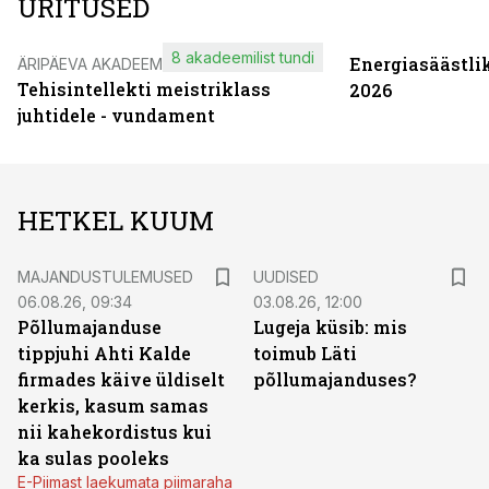
ÜRITUSED
8 akadeemilist tundi
Energiasäästli
ÄRIPÄEVA AKADEEMIA
Tehisintellekti meistriklass
2026
juhtidele - vundament
HETKEL KUUM
MAJANDUSTULEMUSED
UUDISED
06.08.26, 09:34
03.08.26, 12:00
Põllumajanduse
Lugeja küsib: mis
tippjuhi Ahti Kalde
toimub Läti
firmades käive üldiselt
põllumajanduses?
kerkis, kasum samas
nii kahekordistus kui
ka sulas pooleks
E-Piimast laekumata piimaraha