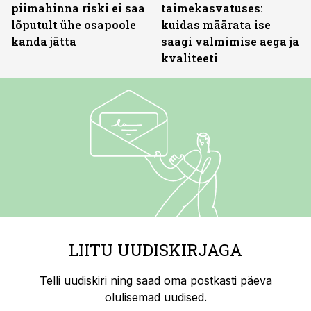
piimahinna riski ei saa
taimekasvatuses:
lõputult ühe osapoole
kuidas määrata ise
kanda jätta
saagi valmimise aega ja
kvaliteeti
LIITU UUDISKIRJAGA
Telli uudiskiri ning saad oma postkasti päeva
olulisemad uudised.