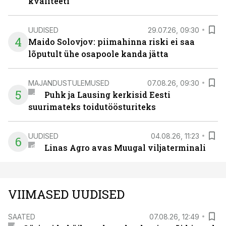
kvaliteeti
UUDISED
29.07.26, 09:30
4
Maido Solovjov: piimahinna riski ei saa
lõputult ühe osapoole kanda jätta
MAJANDUSTULEMUSED
07.08.26, 09:30
5
Puhk ja Lausing kerkisid Eesti
suurimateks toidutöösturiteks
UUDISED
04.08.26, 11:23
6
Linas Agro avas Muugal viljaterminali
VIIMASED UUDISED
SAATED
07.08.26, 12:49