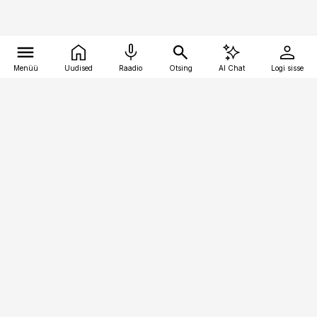
Menüü
Uudised
Raadio
Otsing
AI Chat
Logi sisse
Vana-Lõuna 39/1, 19094 Tallinn
(+372) 667 0111
pollumajandus@pollumajandus.ee
Telli
Reklaam
Firmast
Sisu kasutamisõigused
Ajakirjaniku
eetikakoodeks
Üldtingimused
Privaatsustingimused