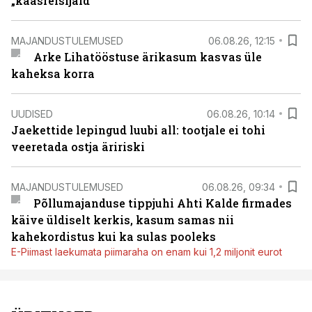
„kaasreisijaid“
MAJANDUSTULEMUSED
06.08.26, 12:15
Arke Lihatööstuse ärikasum kasvas üle
kaheksa korra
UUDISED
06.08.26, 10:14
Jaekettide lepingud luubi all: tootjale ei tohi
veeretada ostja äririski
MAJANDUSTULEMUSED
06.08.26, 09:34
Põllumajanduse tippjuhi Ahti Kalde firmades
käive üldiselt kerkis, kasum samas nii
kahekordistus kui ka sulas pooleks
E-Piimast laekumata piimaraha on enam kui 1,2 miljonit eurot