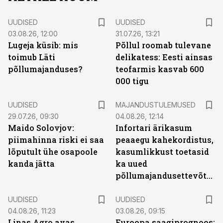
UUDISED
UUDISED
03.08.26, 12:00
31.07.26, 13:21
Lugeja küsib: mis
Põllul roomab tulevane
toimub Läti
delikatess: Eesti ainsas
põllumajanduses?
teofarmis kasvab 600
000 tigu
UUDISED
MAJANDUSTULEMUSED
29.07.26, 09:30
04.08.26, 12:14
Maido Solovjov:
Infortari ärikasum
piimahinna riski ei saa
peaaegu kahekordistus,
lõputult ühe osapoole
kasumlikkust toetasid
kanda jätta
ka uued
põllumajandusettevõtted
UUDISED
UUDISED
04.08.26, 11:23
03.08.26, 09:15
Linas Agro avas
Euroopa saagiprognoos: