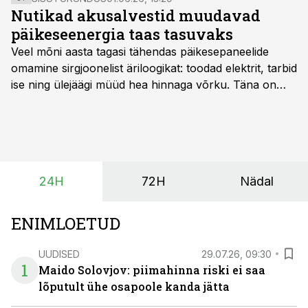
kirjutab Regionaal- ja Põllumajandusministeeriumi
Nutikad akusalvestid muudavad
kalamajandusosakonna peaspetsialist Margus Medell.
päikeseenergia taas tasuvaks
Veel mõni aasta tagasi tähendas päikesepaneelide
omamine sirgjoonelist äriloogikat: toodad elektrit, tarbid
ise ning ülejäägi müüd hea hinnaga võrku. Täna on
olukord energiaturul muutunud. Taastuvenergia
tootmisvõimsusi on lisandunud omajagu ning
päikeselistel tundidel tekib võrku suur ületootmine, mis
surub börsihinna madalaks või isegi negatiivseks.
Seetõttu on akusalvestid muutumas nii ehitus- kui ka
24H
72H
Nädal
põllumajandusettevõtete jaoks üheks olulisemaks
investeeringuks energialahendustes.
ENIMLOETUD
UUDISED
29.07.26, 09:30
1
Maido Solovjov: piimahinna riski ei saa
lõputult ühe osapoole kanda jätta