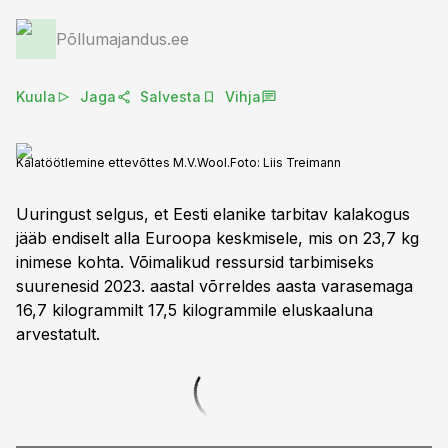
Põllumajandus.ee
Kuula
Jaga
Salvesta
Vihja
Kalatöötlemine ettevõttes M.V.Wool.
Foto:
Liis Treimann
Uuringust selgus, et Eesti elanike tarbitav kalakogus
jääb endiselt alla Euroopa keskmisele, mis on 23,7 kg
inimese kohta. Võimalikud ressursid tarbimiseks
suurenesid 2023. aastal võrreldes aasta varasemaga
16,7 kilogrammilt 17,5 kilogrammile eluskaaluna
arvestatult.