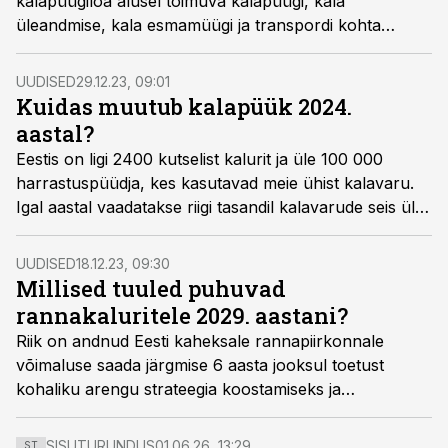
kalapüügiloa alusel toimuva kalapüügi, kala
üleandmise, kala esmamüügi ja transpordi kohta
esitada elektrooniliselt nutirakenduse PERK
vahendusel. Muudatuste sujuvamaks rakendamiseks
UUDISED
29.12.23, 09:01
on avatud infotelefon.
Kuidas muutub kalapüük 2024.
aastal?
Eestis on ligi 2400 kutselist kalurit ja üle 100 000
harrastuspüüdja, kes kasutavad meie ühist kalavaru.
Igal aastal vaadatakse riigi tasandil kalavarude seis üle
ja vajadusel muudetakse püügitingimusi. Millised
muudatused ootavad kalureid uuel aastal? Sellest
UUDISED
18.12.23, 09:30
kirjutab Regionaal- ja Põllumajandusministeeriumi
Millised tuuled puhuvad
kalavarude nõunik Kaire Märtin.
rannakaluritele 2029. aastani?
Riik on andnud Eesti kaheksale rannapiirkonnale
võimaluse saada järgmise 6 aasta jooksul toetust
kohaliku arengu strateegia koostamiseks ja
elluviimiseks. Nendeks tegevusteks eraldatakse ligi 30
miljonit eurot. Rannapiirkondade toetusest pikemalt
SISUTURUNDUS
01.06.26, 13:29
ST