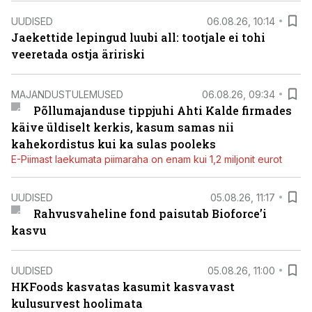
UUDISED
06.08.26, 10:14
Jaekettide lepingud luubi all: tootjale ei tohi
veeretada ostja äririski
MAJANDUSTULEMUSED
06.08.26, 09:34
Põllumajanduse tippjuhi Ahti Kalde firmades
käive üldiselt kerkis, kasum samas nii
kahekordistus kui ka sulas pooleks
E-Piimast laekumata piimaraha on enam kui 1,2 miljonit eurot
UUDISED
05.08.26, 11:17
Rahvusvaheline fond paisutab Bioforce’i
kasvu
UUDISED
05.08.26, 11:00
HKFoods kasvatas kasumit kasvavast
kulusurvest hoolimata