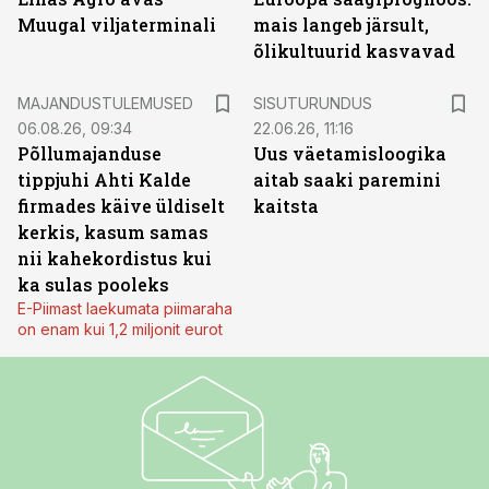
Muugal viljaterminali
mais langeb järsult,
õlikultuurid kasvavad
ST
MAJANDUSTULEMUSED
SISUTURUNDUS
06.08.26, 09:34
22.06.26, 11:16
Põllumajanduse
Uus väetamisloogika
tippjuhi Ahti Kalde
aitab saaki paremini
firmades käive üldiselt
kaitsta
kerkis, kasum samas
nii kahekordistus kui
ka sulas pooleks
E-Piimast laekumata piimaraha
on enam kui 1,2 miljonit eurot