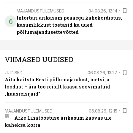
MAJANDUSTULEMUSED
04.08.26, 12:14
Infortari ärikasum peaaegu kahekordistus,
6
kasumlikkust toetasid ka uued
põllumajandusettevõtted
VIIMASED UUDISED
UUDISED
06.08.26, 13:27
Aita kaitsta Eesti põllumajandust, metsi ja
loodust – ära too reisilt kaasa soovimatuid
„kaasreisijaid“
MAJANDUSTULEMUSED
06.08.26, 12:15
Arke Lihatööstuse ärikasum kasvas üle
kaheksa korra