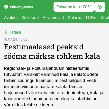
Esimene kuu -70%
Avaleht
Kõik lood
Arvamused
Galeriid
TOPid
Sisu
cebook
Tagasi
Twitter)
16.04.24, 10:02
Eestimaalased peaksid
kedIn
sööma märksa rohkem kala
ail
k
Regionaal- ja Põllumajandusministeeriumis
tutvustati värskelt valminud kala ja kalatoodete
tarbimisuuringu tulemusi, millest selgusid Eesti
inimeste viimaste aastate kalatarbimise
harjumused võrreldes teiste toiduainetega, kala ja
kalatoodete hinnamuutused ning kalatarbimine
võrreldes teiste riikidega.