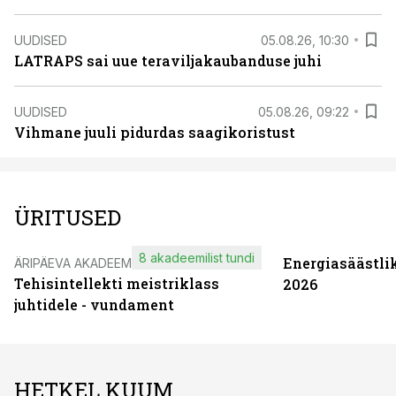
UUDISED
05.08.26, 10:30
LATRAPS sai uue teraviljakaubanduse juhi
UUDISED
05.08.26, 09:22
Vihmane juuli pidurdas saagikoristust
ÜRITUSED
8 akadeemilist tundi
Energiasäästli
ÄRIPÄEVA AKADEEMIA
Tehisintellekti meistriklass
2026
juhtidele - vundament
HETKEL KUUM