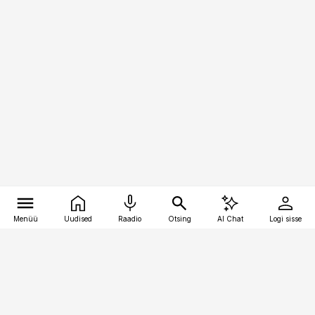
Menüü
Uudised
Raadio
Otsing
AI Chat
Logi sisse
Vana-Lõuna 39/1, 19094 Tallinn
(+372) 667 0111