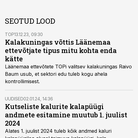
SEOTUD LOOD
TOP
13.12.23, 09:30
Kalakuningas võttis Läänemaa
ettevõtjate tipus mitu kohta enda
kätte
Läänemaa ettevõtete TOPi valitsev kalakuningas Raivo
Baum usub, et sektori edu tuleb kogu ahela
kontrollimisest.
UUDISED
02.01.24, 14:36
Kutseliste kalurite kalapüügi
andmete esitamine muutub 1. juulist
2024
Alates 1. juulist 2024 tuleb kõik andmed kaluri