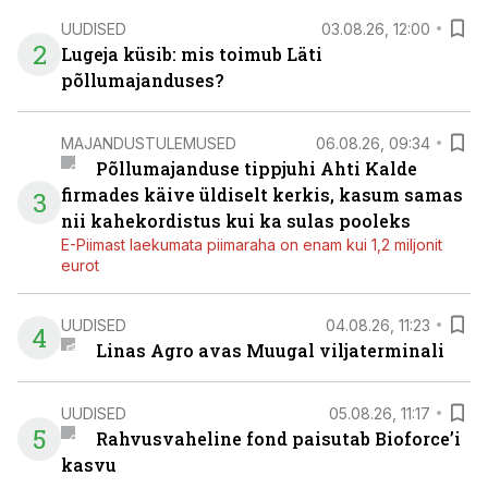
UUDISED
03.08.26, 12:00
2
Lugeja küsib: mis toimub Läti
põllumajanduses?
MAJANDUSTULEMUSED
06.08.26, 09:34
Põllumajanduse tippjuhi Ahti Kalde
firmades käive üldiselt kerkis, kasum samas
3
nii kahekordistus kui ka sulas pooleks
E-Piimast laekumata piimaraha on enam kui 1,2 miljonit
eurot
UUDISED
04.08.26, 11:23
4
Linas Agro avas Muugal viljaterminali
UUDISED
05.08.26, 11:17
5
Rahvusvaheline fond paisutab Bioforce’i
kasvu