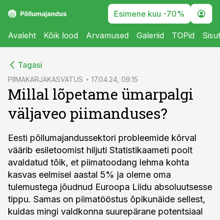
Esimene kuu -70%
Avaleht
Kõik lood
Arvamused
Galeriid
TOPid
Sisu
cebook
Tagasi
Twitter)
PIIMAKARJAKASVATUS
17.04.24, 09:15
Millal lõpetame ümarpalgi
kedIn
väljaveo piimanduses?
ail
k
Eesti põllumajandussektori probleemide kõrval
väärib esiletoomist hiljuti Statistikaameti poolt
avaldatud tõik, et piimatoodang lehma kohta
kasvas eelmisel aastal 5% ja oleme oma
tulemustega jõudnud Euroopa Liidu absoluutsesse
tippu. Samas on piimatööstus õpikunäide sellest,
kuidas mingi valdkonna suurepärane potentsiaal