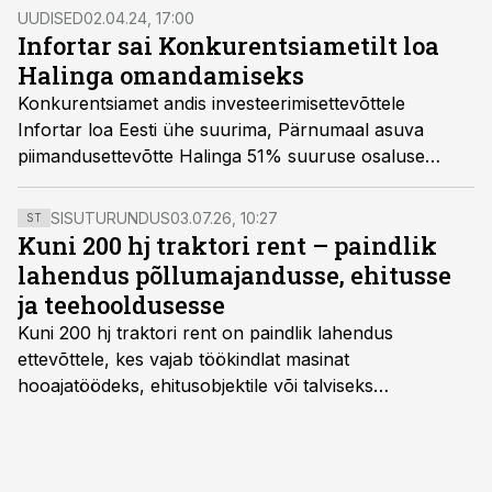
UUDISED
02.04.24, 17:00
Infortar sai Konkurentsiametilt loa
Halinga omandamiseks
Konkurentsiamet andis investeerimisettevõttele
Infortar loa Eesti ühe suurima, Pärnumaal asuva
piimandusettevõtte Halinga 51% suuruse osaluse
omandamiseks.
SISUTURUNDUS
03.07.26, 10:27
ST
Kuni 200 hj traktori rent – paindlik
lahendus põllumajandusse, ehitusse
ja teehooldusesse
Kuni 200 hj traktori rent
on paindlik lahendus
ettevõttele, kes vajab töökindlat masinat
hooajatöödeks, ehitusobjektile või talviseks
lumetõrjeks. Renditraktor kuni 200 hj aitab katta
hooajalisi töötippe, ootamatuid lisatöid või asendada
ajutiselt rivist välja langenud tehnikat, ja seda ilma suuri
investeeringuid tegemata. Baltic Agro masinarent tagab