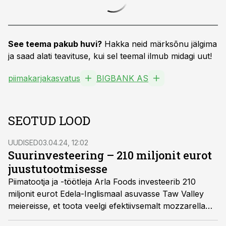
See teema pakub huvi?
Hakka neid märksõnu jälgima
ja saad alati teavituse, kui sel teemal ilmub midagi uut!
piimakarjakasvatus
BIGBANK AS
SEOTUD LOOD
UUDISED
03.04.24, 12:02
Suurinvesteering – 210 miljonit eurot
juustutootmisesse
Piimatootja ja -töötleja Arla Foods investeerib 210
miljonit eurot Edela-Inglismaal asuvasse Taw Valley
meiereisse, et toota veelgi efektiivsemalt mozzarella
juustu.