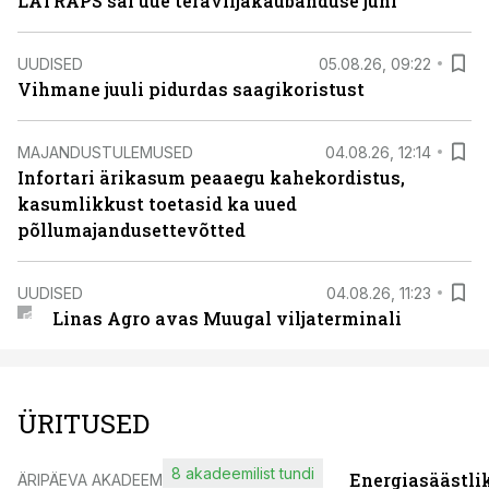
LATRAPS sai uue teraviljakaubanduse juhi
UUDISED
05.08.26, 09:22
Vihmane juuli pidurdas saagikoristust
MAJANDUSTULEMUSED
04.08.26, 12:14
Infortari ärikasum peaaegu kahekordistus,
kasumlikkust toetasid ka uued
põllumajandusettevõtted
UUDISED
04.08.26, 11:23
Linas Agro avas Muugal viljaterminali
ÜRITUSED
8 akadeemilist tundi
Energiasäästli
ÄRIPÄEVA AKADEEMIA