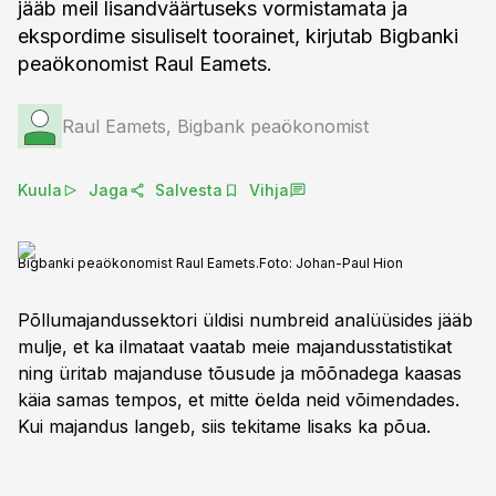
jääb meil lisandväärtuseks vormistamata ja
ekspordime sisuliselt toorainet, kirjutab Bigbanki
peaökonomist Raul Eamets.
Raul Eamets, Bigbank peaökonomist
Kuula
Jaga
Salvesta
Vihja
Bigbanki peaökonomist Raul Eamets.
Foto:
Johan-Paul Hion
Põllumajandussektori üldisi numbreid analüüsides jääb
mulje, et ka ilmataat vaatab meie majandusstatistikat
ning üritab majanduse tõusude ja mõõnadega kaasas
käia samas tempos, et mitte öelda neid võimendades.
Kui majandus langeb, siis tekitame lisaks ka põua.