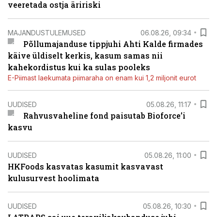
veeretada ostja äririski
MAJANDUSTULEMUSED
06.08.26, 09:34
Põllumajanduse tippjuhi Ahti Kalde firmades
käive üldiselt kerkis, kasum samas nii
kahekordistus kui ka sulas pooleks
E-Piimast laekumata piimaraha on enam kui 1,2 miljonit eurot
UUDISED
05.08.26, 11:17
Rahvusvaheline fond paisutab Bioforce’i
kasvu
UUDISED
05.08.26, 11:00
HKFoods kasvatas kasumit kasvavast
kulusurvest hoolimata
UUDISED
05.08.26, 10:30