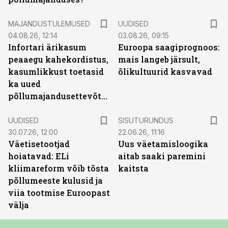
MAJANDUSTULEMUSED
UUDISED
04.08.26, 12:14
03.08.26, 09:15
Infortari ärikasum
Euroopa saagiprognoos:
peaaegu kahekordistus,
mais langeb järsult,
kasumlikkust toetasid
õlikultuurid kasvavad
ka uued
põllumajandusettevõtted
ST
UUDISED
SISUTURUNDUS
30.07.26, 12:00
22.06.26, 11:16
Väetisetootjad
Uus väetamisloogika
hoiatavad: ELi
aitab saaki paremini
kliimareform võib tõsta
kaitsta
põllumeeste kulusid ja
viia tootmise Euroopast
välja