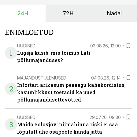
vajaliku traktori ja lisavarustuse just siis, kui töömaht
24H
72H
Nädal
on suurim ning iga töötund on oluline.
ENIMLOETUD
UUDISED
03.08.26, 12:00
1
Lugeja küsib: mis toimub Läti
põllumajanduses?
MAJANDUSTULEMUSED
04.08.26, 12:14
Infortari ärikasum peaaegu kahekordistus,
2
kasumlikkust toetasid ka uued
põllumajandusettevõtted
UUDISED
29.07.26, 09:30
3
Maido Solovjov: piimahinna riski ei saa
lõputult ühe osapoole kanda jätta