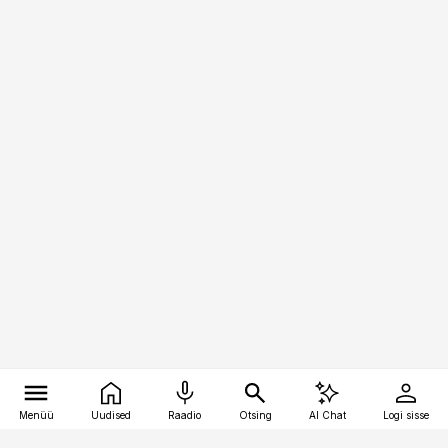
Menüü
Uudised
Raadio
Otsing
AI Chat
Logi sisse