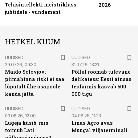
Tehisintellekti meistriklass
2026
juhtidele - vundament
HETKEL KUUM
UUDISED
UUDISED
29.07.26, 09:30
31.07.26, 13:21
Maido Solovjov:
Põllul roomab tulevane
piimahinna riski ei saa
delikatess: Eesti ainsas
lõputult ühe osapoole
teofarmis kasvab 600
kanda jätta
000 tigu
UUDISED
UUDISED
03.08.26, 12:00
04.08.26, 11:23
Lugeja küsib: mis
Linas Agro avas
toimub Läti
Muugal viljaterminali
põllumajanduses?