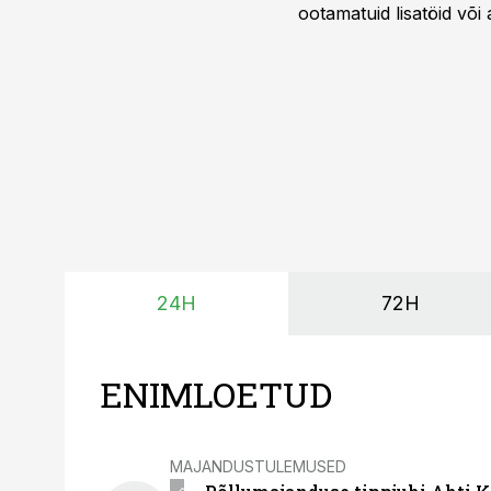
ootamatuid lisatöid või 
tegemata. Baltic Agro m
ning iga töötund on olu
24H
72H
ENIMLOETUD
MAJANDUSTULEMUSED