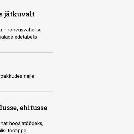
 jätkuvalt
a – rahvusvahelise
ialade edetabelis
 pakkudes neile
dusse, ehitusse
sinat hooajatöödeks,
isi töötippe,