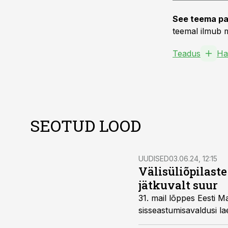
See teema pa
teemal ilmub m
Teadus
Ha
SEOTUD LOOD
UUDISED
03.06.24, 12:15
Välisüliõpilast
jätkuvalt suur
31. mail lõppes Eesti M
sisseastumisavaldusi la