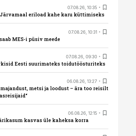
07.08.26, 10:35
ärvamaal eriload kahe karu küttimiseks
07.08.26, 10:31
saab MES-i püsiv meede
07.08.26, 09:30
rkisid Eesti suurimateks toidutöösturiteks
06.08.26, 13:27
majandust, metsi ja loodust – ära too reisilt
sreisijaid“
06.08.26, 12:15
ärikasum kasvas üle kaheksa korra