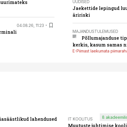
UUDISED
 suurimateks
Jaekettide lepingud luub
äririski
04.08.26, 11:23
MAJANDUSTULEMUSED
rminali
Põllumajanduse tip
kerkis, kasum samas ni
E-Piimast laekumata piimaraha
8 akadeemilis
iasäästlikud lahendused
IT KOOLITUS
Muutuste juhtimise kooli