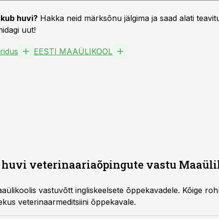
kub huvi?
Hakka neid märksõnu jälgima ja saad alati teavitu
idagi uut!
ridus
EESTI MAAÜLIKOOL
e huvi veterinaariaõpingute vastu Maaüli
aaülikoolis vastuvõtt ingliskeelsete õppekavadele. Kõige ro
ekus veterinaarmeditsiini õppekavale.