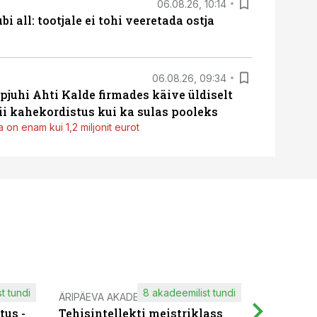
06.08.26, 10:14
i all: tootjale ei tohi veeretada ostja
06.08.26, 09:34
pjuhi Ahti Kalde firmades käive üldiselt
i kahekordistus kui ka sulas pooleks
 on enam kui 1,2 miljonit eurot
t tundi
8 akadeemilist tundi
ÄRIPÄEVA AKADEEMIA
IT KOOLIT
tus -
Tehisintellekti meistriklass
Muutuste