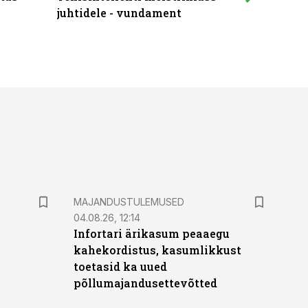
juhtidele - vundament
praktilis
MAJANDUSTULEMUSED
04.08.26, 12:14
Infortari ärikasum peaaegu
kahekordistus, kasumlikkust
toetasid ka uued
põllumajandusettevõtted