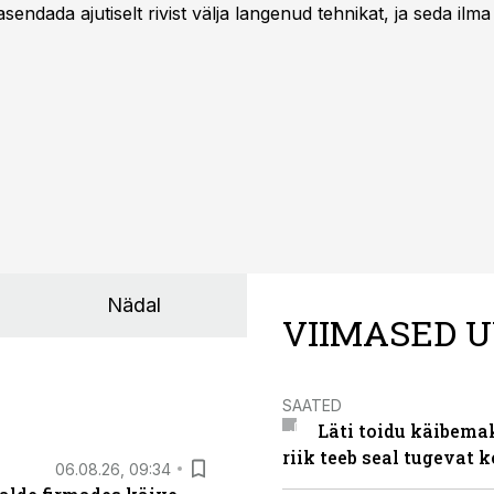
asendada ajutiselt rivist välja langenud tehnikat, ja seda ilm
asinarent tagab vajaliku traktori ja lisavarustuse just siis,
line.
Nädal
VIIMASED U
SAATED
Läti toidu käibema
riik teeb seal tugevat k
06.08.26, 09:34