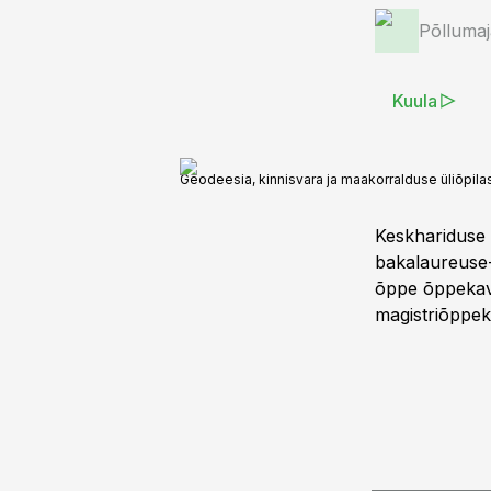
Põlluma
Kuula
Geodeesia, kinnisvara ja maakorralduse üliõpila
Keskhariduse b
bakalaureuse-
õppe õppekava
magistriõppek