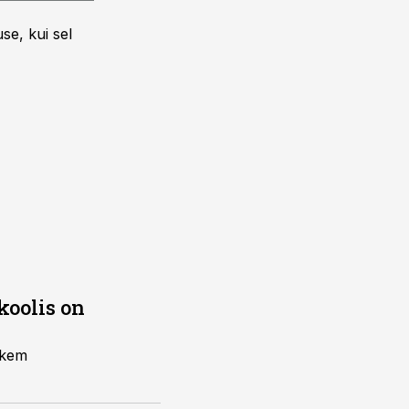
se, kui sel
koolis on
hkem