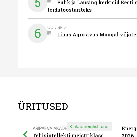
5
Puhk ja Lausing kerkisid Eesti
toidutöösturiteks
UUDISED
6
Linas Agro avas Muugal viljate
ÜRITUSED
8 akadeemilist tundi
Energ
ÄRIPÄEVA AKADEEMIA
Tehisintellekti meistriklass
2026