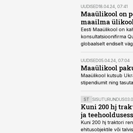
UUDISED
18.04.24, 07:41
Maaülikool on 
maailma ülikool
Eesti Maaülikool on k
konsultatsioonifirma Q
globaalselt endiselt väg
UUDISED
05.04.24, 07:04
Maaülikool paku
Maaülikool kutsub Ukrai
stipendiumit ning tasu
ST
SISUTURUNDUS
03.0
Kuni 200 hj tra
ja teehoolduses
Kuni 200 hj traktori ren
ehitusobjektile või talv