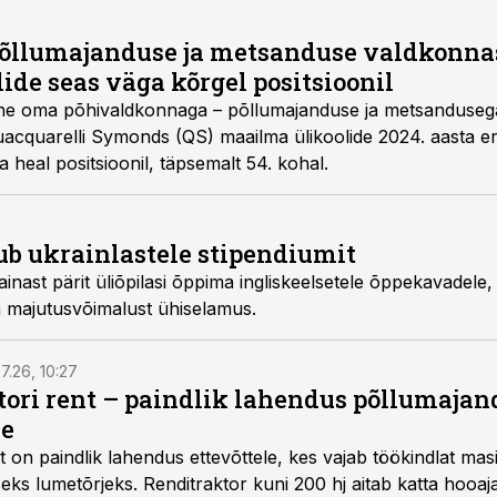
põllumajanduse ja metsanduse valdkonnas
ide seas väga kõrgel positsioonil
ahe oma põhivaldkonnaga – põllumajanduse ja metsanduseg
uacquarelli Symonds (QS) maailma ülikoolide 2024. aasta er
a heal positsioonil, täpsemalt 54. kohal.
b ukrainlastele stipendiumit
nast pärit üliõpilasi õppima ingliskeelsetele õppekavadele,
ta majutusvõimalust ühiselamus.
7.26, 10:27
ktori rent – paindlik lahendus põllumajan
se
t
on paindlik lahendus ettevõttele, kes vajab töökindlat ma
iseks lumetõrjeks. Renditraktor kuni 200 hj aitab katta hooajal