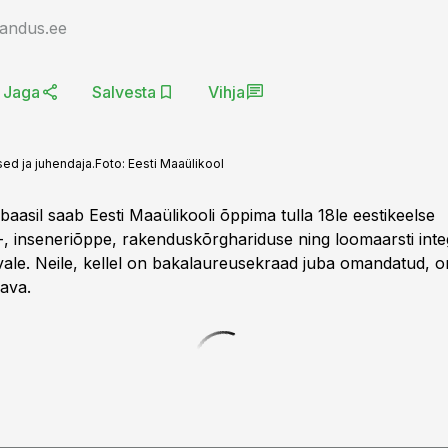
jandus.ee
Jaga
Salvesta
Vihja
sed ja juhendaja.
Foto:
Eesti Maaülikool
aasil saab Eesti Maaülikooli õppima tulla 18le eestikeelse
, inseneriõppe, rakenduskõrghariduse ning loomaarsti inte
le. Neile, kellel on bakalaureusekraad juba omandatud, on
ava.