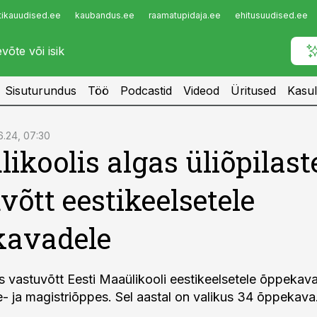
tikauudised.ee
kaubandus.ee
raamatupidaja.ee
ehitusuudised.ee
Infopank
Radar
Sisuturundus
Töö
Podcastid
Videod
Üritused
Kasul
6.24, 07:30
ikoolis algas üliõpilast
võtt eestikeelsetele
kavadele
gas vastuvõtt Eesti Maaülikooli eestikeelsetele õppekav
- ja magistriõppes. Sel aastal on valikus 34 õppekava