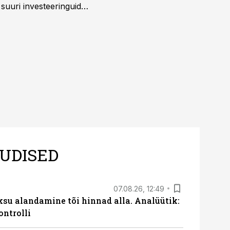
a suuri investeeringuid
 kui töömaht on suurim
UDISED
07.08.26, 12:49
ksu alandamine tõi hinnad alla. Analüütik:
ontrolli