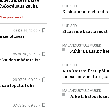
alde firmades käive
ahekordistus kui ka
UUDISED
Keskkonnaamet andis J
 miljonit eurot
UUDISED
03.08.26, 12:00
Eluaseme kaaslaenust 
umajanduses?
MAJANDUSTULEMUSED
Puhk ja Lausing ke
09.06.26, 16:46
: kuidas määrata ise
UUDISED
Aita kaitsta Eesti põllu
kaasa soovimatuid „kaa
29.07.26, 09:30
 saa lõputult ühe
MAJANDUSTULEMUSED
Arke Lihatööstuse 
07.08.26, 09:30