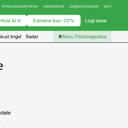
Iseteenindus
kinnisvarauudised.ee
kalastaja.ee
palgauudised.ee
personaliuudi
Telli Põllumajandus
Küsi AI-lt
Esimene kuu -70%
Logi sisse
ikud lingid
Radar
Minu Põllumajandus
e
adele
.