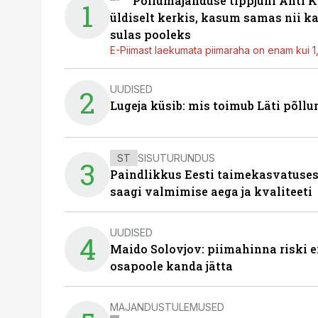
Põllumajanduse tippjuhi Ahti K
1
üldiselt kerkis, kasum samas nii k
sulas pooleks
E-Piimast laekumata piimaraha on enam kui 1,2
UUDISED
2
Lugeja küsib: mis toimub Läti põll
ST
SISUTURUNDUS
3
Paindlikkus Eesti taimekasvatuses
saagi valmimise aega ja kvaliteeti
UUDISED
4
Maido Solovjov: piimahinna riski ei
osapoole kanda jätta
MAJANDUSTULEMUSED