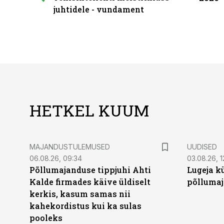
juhtidele - vundament
HETKEL KUUM
MAJANDUSTULEMUSED
UUDISED
06.08.26, 09:34
03.08.26, 1
Põllumajanduse tippjuhi Ahti
Lugeja kü
Kalde firmades käive üldiselt
põllumaj
kerkis, kasum samas nii
kahekordistus kui ka sulas
pooleks