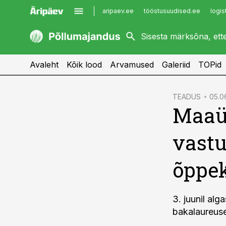
aripaev.ee
tööstusuudised.ee
logis
kaubandus.ee
imelineajalugu.ee
kinnisvarauudised.ee
imelineteadus.ee
Avaleht
Kõik lood
Arvamused
Galeriid
TOPid
cebook
TEADUS
05.0
Maaül
Twitter)
kedIn
vastu
ail
õppe
k
3. juunil al
bakalaureuse