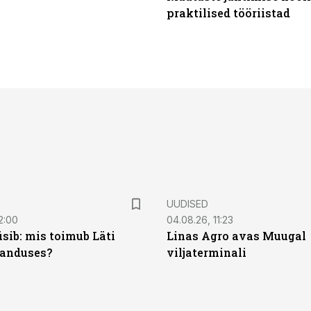
praktilised tööriistad
UUDISED
2:00
04.08.26, 11:23
sib: mis toimub Läti
Linas Agro avas Muugal
anduses?
viljaterminali