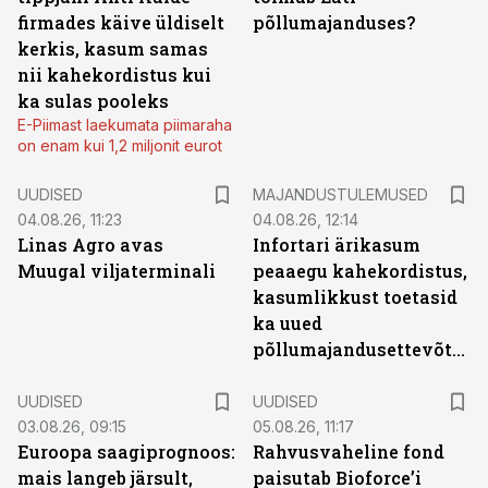
firmades käive üldiselt
põllumajanduses?
kerkis, kasum samas
nii kahekordistus kui
ka sulas pooleks
E-Piimast laekumata piimaraha
on enam kui 1,2 miljonit eurot
UUDISED
MAJANDUSTULEMUSED
04.08.26, 11:23
04.08.26, 12:14
Linas Agro avas
Infortari ärikasum
Muugal viljaterminali
peaaegu kahekordistus,
kasumlikkust toetasid
ka uued
põllumajandusettevõtted
UUDISED
UUDISED
03.08.26, 09:15
05.08.26, 11:17
Euroopa saagiprognoos:
Rahvusvaheline fond
mais langeb järsult,
paisutab Bioforce’i