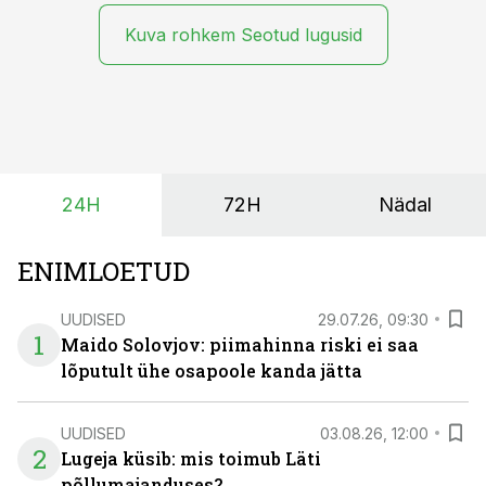
taimekaitse ja väetamine jaotuvad kuude peale, siis
saagi kättesaamine ja realiseerimine toimub sageli väga
Kuva rohkem Seotud lugusid
lühikese ajavahemiku jooksul – kõigest 2-4 nädalaga.
24H
72H
Nädal
ENIMLOETUD
UUDISED
29.07.26, 09:30
1
Maido Solovjov: piimahinna riski ei saa
lõputult ühe osapoole kanda jätta
UUDISED
03.08.26, 12:00
2
Lugeja küsib: mis toimub Läti
põllumajanduses?