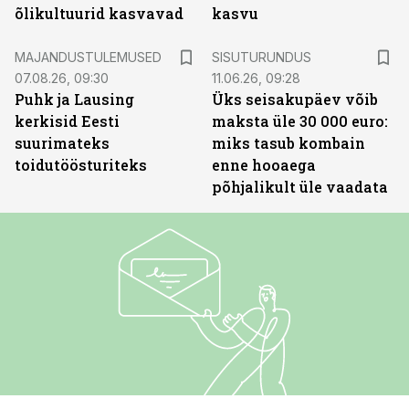
õlikultuurid kasvavad
kasvu
ST
MAJANDUSTULEMUSED
SISUTURUNDUS
07.08.26, 09:30
11.06.26, 09:28
Puhk ja Lausing
Üks seisakupäev võib
kerkisid Eesti
maksta üle 30 000 euro:
suurimateks
miks tasub kombain
toidutöösturiteks
enne hooaega
põhjalikult üle vaadata