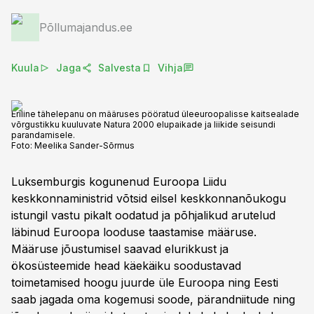
Põllumajandus.ee
Kuula
Jaga
Salvesta
Vihja
Eriline tähelepanu on määruses pööratud üleeuroopalisse kaitsealade
võrgustikku kuuluvate Natura 2000 elupaikade ja liikide seisundi
parandamisele.
Foto:
Meelika Sander-Sõrmus
Luksemburgis kogunenud Euroopa Liidu
keskkonnaministrid võtsid eilsel keskkonnanõukogu
istungil vastu pikalt oodatud ja põhjalikud arutelud
läbinud Euroopa looduse taastamise määruse.
Määruse jõustumisel saavad elurikkust ja
ökosüsteemide head käekäiku soodustavad
toimetamised hoogu juurde üle Euroopa ning Eesti
saab jagada oma kogemusi soode, pärandniitude ning