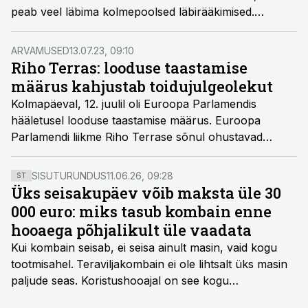
peab veel läbima kolmepoolsed läbirääkimised.
Praeguse kokkuleppe järgi tuleb 2030. aastaks
taastada 30% aladest, kus asuvad halvas seisus
ARVAMUSED
13.07.23, 09:10
olevate kaitstavate liikide elupaigad ja elupaigatüübid.
Riho Terras: looduse taastamise
Määrus näeb ette ka kuivendatud turbaalade
määrus kahjustab toidujulgeolekut
looduslikkuse taastamist.
Kolmapäeval, 12. juulil oli Euroopa Parlamendis
hääletusel looduse taastamise määrus. Euroopa
Parlamendi liikme Riho Terrase sõnul ohustavad
plaanitavad muudatused toidujulgeolekut ja
ettevõtluskeskkonda.
SISUTURUNDUS
11.06.26, 09:28
ST
Üks seisakupäev võib maksta üle 30
000 euro: miks tasub kombain enne
hooaega põhjalikult üle vaadata
Kui kombain seisab, ei seisa ainult masin, vaid kogu
tootmisahel.
Teraviljakombain ei ole lihtsalt üks masin
paljude seas. Koristushooajal on see kogu
tootmisprotsessi kõige kriitilisem lüli. Kui külv,