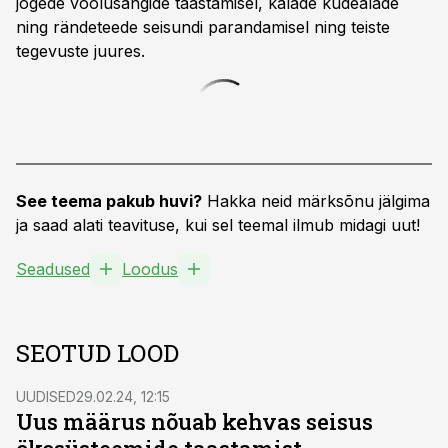
jõgede voolusängide taastamisel, kalade kudealade
ning rändeteede seisundi parandamisel ning teiste
tegevuste juures.
See teema pakub huvi?
Hakka neid märksõnu jälgima
ja saad alati teavituse, kui sel teemal ilmub midagi uut!
Seadused
Loodus
SEOTUD LOOD
UUDISED
29.02.24, 12:15
Uus määrus nõuab kehvas seisus