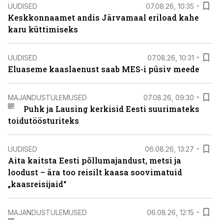
UUDISED
07.08.26, 10:35
Keskkonnaamet andis Järvamaal eriload kahe
karu küttimiseks
UUDISED
07.08.26, 10:31
Eluaseme kaaslaenust saab MES-i püsiv meede
MAJANDUSTULEMUSED
07.08.26, 09:30
Puhk ja Lausing kerkisid Eesti suurimateks
toidutöösturiteks
UUDISED
06.08.26, 13:27
Aita kaitsta Eesti põllumajandust, metsi ja
loodust – ära too reisilt kaasa soovimatuid
„kaasreisijaid“
MAJANDUSTULEMUSED
06.08.26, 12:15