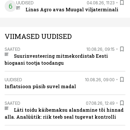
UUDISED
04.08.26, 11:23
6
Linas Agro avas Muugal viljaterminali
VIIMASED UUDISED
SAATED
10.08.26, 09:15
Suurinvesteering mitmekordistab Eesti
biogaasi tootja toodangu
UUDISED
10.08.26, 09:00
Inflatsioon püsib suvel madal
SAATED
07.08.26, 12:49
Läti toidu käibemaksu alandamine tõi hinnad
alla. Analüütik: riik teeb seal tugevat kontrolli