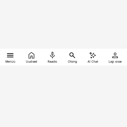
Menüü
Uudised
Raadio
Otsing
AI Chat
Logi sisse
Vana-Lõuna 39/1, 19094 Tallinn
(+372) 667 0111
pollumajandus@pollumajandus.ee
Telli
Reklaam
Firmast