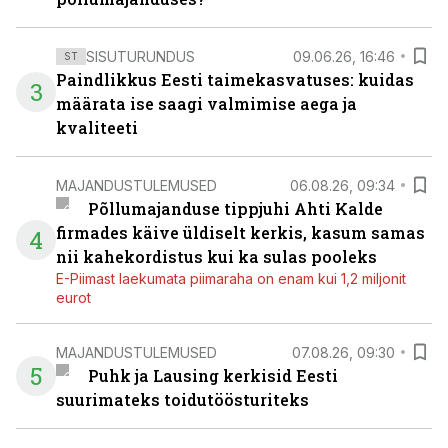
SISUTURUNDUS
09.06.26, 16:46
ST
Paindlikkus Eesti taimekasvatuses: kuidas
3
määrata ise saagi valmimise aega ja
kvaliteeti
MAJANDUSTULEMUSED
06.08.26, 09:34
Põllumajanduse tippjuhi Ahti Kalde
firmades käive üldiselt kerkis, kasum samas
4
nii kahekordistus kui ka sulas pooleks
E-Piimast laekumata piimaraha on enam kui 1,2 miljonit
eurot
MAJANDUSTULEMUSED
07.08.26, 09:30
5
Puhk ja Lausing kerkisid Eesti
suurimateks toidutöösturiteks