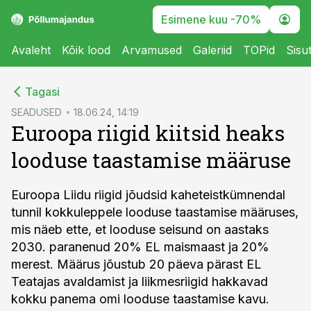
Esimene kuu -70%
Avaleht
Kõik lood
Arvamused
Galeriid
TOPid
Sisu
cebook
Tagasi
Twitter)
SEADUSED
18.06.24, 14:19
Euroopa riigid kiitsid heaks
kedIn
looduse taastamise määruse
ail
k
Euroopa Liidu riigid jõudsid kaheteistkümnendal
tunnil kokkuleppele looduse taastamise määruses,
mis näeb ette, et looduse seisund on aastaks
2030. paranenud 20% EL maismaast ja 20%
merest. Määrus jõustub 20 päeva pärast EL
Teatajas avaldamist ja liikmesriigid hakkavad
kokku panema omi looduse taastamise kavu.