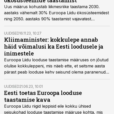
ökosüsteemide taastamist
Uus määrus kohustab liikmesriike taastama 2030.
aastaks vähemalt 30% Euroopa Liidu ökosüsteemidest
ning 2050. aastaks 90% taastamist vajavatest
elupaikadest.
UUDISED
16.11.23, 10:27
Kliimaminister: kokkulepe annab
häid võimalusi ka Eesti loodusele ja
inimestele
Euroopa Liidu looduse taastamise määruses on jõutud
olulise kokkuleppeni, mis näeb ette, et seitsme aasta
pärast peab looduse kehv seisund olema paranenud
20% EL maismaast ja 20% merest. Määruse
jõustumisel saavad loodust taastavad toimetamised
UUDISED
21.06.23, 10:01
hoogu juurde üle Euroopa ning Eesti saab jagada oma
Eesti toetas Euroopa looduse
kogemusi muuhulgas soode, pärandniitude ja jõgede
taastamise kava
voolusängide taastamisel ning kalade kudealade ja
Euroopa Liidu riigid leppisid eile kokku ühised
rändeteede seisundi parandamisel.
seisukohad looduse taastamise määruse kohta, mis