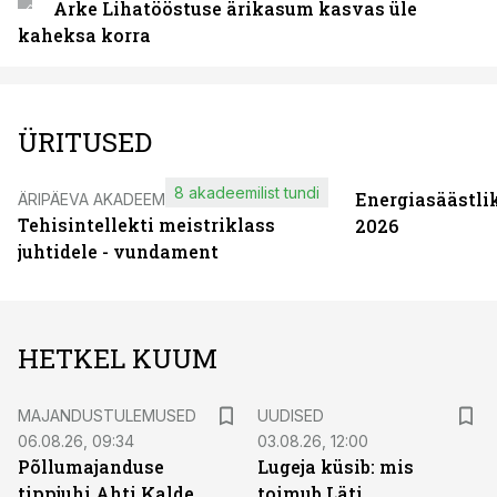
Arke Lihatööstuse ärikasum kasvas üle
kaheksa korra
ÜRITUSED
8 akadeemilist tundi
Energiasäästli
ÄRIPÄEVA AKADEEMIA
Tehisintellekti meistriklass
2026
juhtidele - vundament
HETKEL KUUM
MAJANDUSTULEMUSED
UUDISED
06.08.26, 09:34
03.08.26, 12:00
Põllumajanduse
Lugeja küsib: mis
tippjuhi Ahti Kalde
toimub Läti