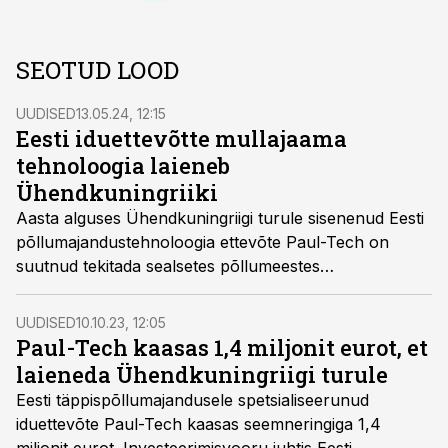
SEOTUD LOOD
UUDISED
13.05.24, 12:15
Eesti iduettevõtte mullajaama
tehnoloogia laieneb
Ühendkuningriiki
Aasta alguses Ühendkuningriigi turule sisenenud Eesti
põllumajandustehnoloogia ettevõte Paul-Tech on
suutnud tekitada sealsetes põllumeestes
märkimisväärset huvi. Praeguseks on ettevõtte
tehnoloogiat katsetamas juba üle 20 farmi.
UUDISED
10.10.23, 12:05
Paul-Tech kaasas 1,4 miljonit eurot, et
laieneda Ühendkuningriigi turule
Eesti täppispõllumajandusele spetsialiseerunud
iduettevõte Paul-Tech kaasas seemneringiga 1,4