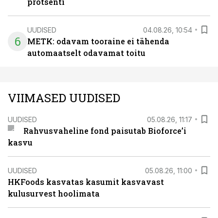
protsenti
UUDISED
04.08.26, 10:54
6
METK: odavam tooraine ei tähenda
automaatselt odavamat toitu
VIIMASED UUDISED
UUDISED
05.08.26, 11:17
Rahvusvaheline fond paisutab Bioforce’i
kasvu
UUDISED
05.08.26, 11:00
HKFoods kasvatas kasumit kasvavast
kulusurvest hoolimata