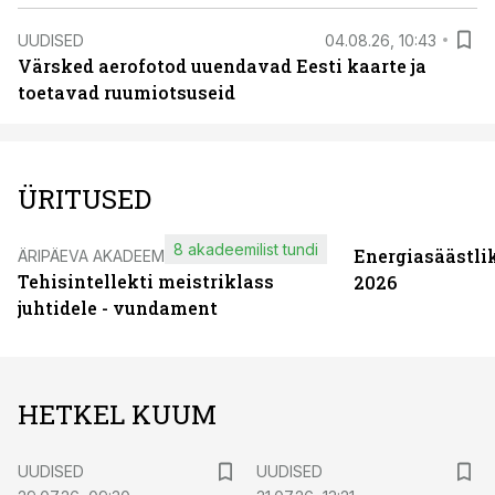
UUDISED
04.08.26, 10:43
Värsked aerofotod uuendavad Eesti kaarte ja
toetavad ruumiotsuseid
ÜRITUSED
8 akadeemilist tundi
Energiasäästli
ÄRIPÄEVA AKADEEMIA
Tehisintellekti meistriklass
2026
juhtidele - vundament
HETKEL KUUM
UUDISED
UUDISED