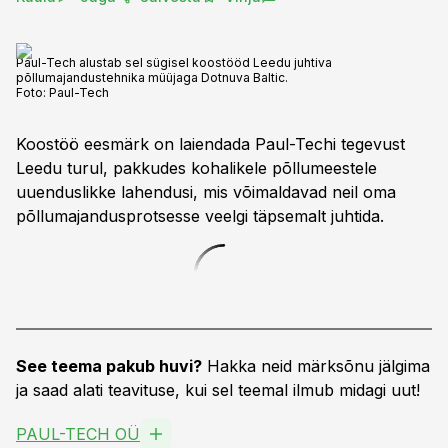
Paul-Tech alustab sel sügisel koostööd Leedu juhtiva
põllumajandustehnika müüjaga Dotnuva Baltic.
Foto:
Paul-Tech
Koostöö eesmärk on laiendada Paul-Techi tegevust
Leedu turul, pakkudes kohalikele põllumeestele
uuenduslikke lahendusi, mis võimaldavad neil oma
põllumajandusprotsesse veelgi täpsemalt juhtida.
See teema pakub huvi?
Hakka neid märksõnu jälgima
ja saad alati teavituse, kui sel teemal ilmub midagi uut!
PAUL-TECH OÜ