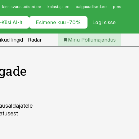
Iseteenindus
kinnisvarauudised.ee
kalastaja.ee
palgauudised.ee
personaliuudi
Telli Põllumajandus
Küsi AI-lt
Esimene kuu -70%
Logi sisse
ikud lingid
Radar
Minu Põllumajandus
lgade
ausaldajatele
hatusest