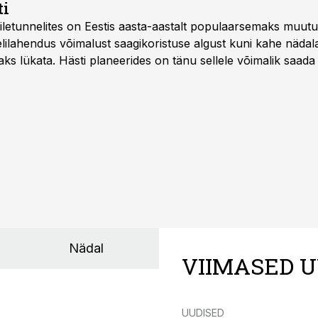
ti
letunnelites on Eestis aasta-aastalt populaarsemaks muut
ilahendus võimalust saagikoristuse algust kuni kahe näda
aks lükata. Hästi planeerides on tänu sellele võimalik saada 
Nädal
VIIMASED U
UUDISED