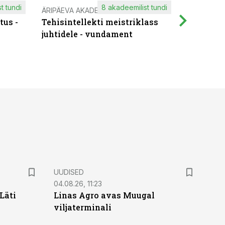
t tundi
8 akadeemilist tundi
ÄRIPÄEVA AKADEEMIA
IT KOOLIT
tus -
Tehisintellekti meistriklass
Muutuste
juhtidele - vundament
praktilis
UUDISED
04.08.26, 11:23
Läti
Linas Agro avas Muugal
viljaterminali