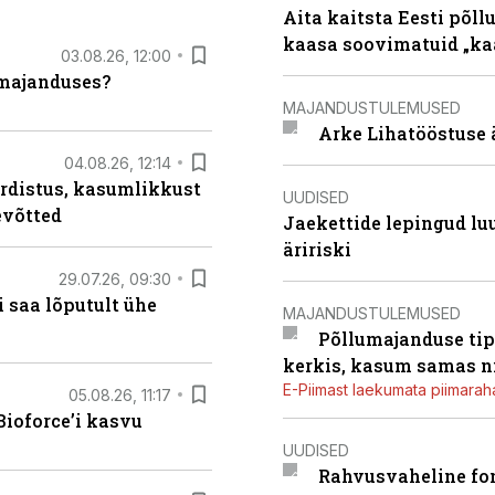
Aita kaitsta Eesti põllu
kaasa soovimatuid „kaa
03.08.26, 12:00
umajanduses?
MAJANDUSTULEMUSED
Arke Lihatööstuse 
04.08.26, 12:14
rdistus, kasumlikkust
UUDISED
evõtted
Jaekettide lepingud luub
äririski
29.07.26, 09:30
 saa lõputult ühe
MAJANDUSTULEMUSED
Põllumajanduse tip
kerkis, kasum samas ni
E-Piimast laekumata piimaraha
05.08.26, 11:17
ioforce’i kasvu
UUDISED
Rahvusvaheline fon