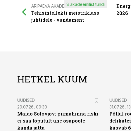
8 akadeemilist tundi
Energ
ÄRIPÄEVA AKADEEMIA
Tehisintellekti meistriklass
2026
juhtidele - vundament
HETKEL KUUM
UUDISED
UUDISED
29.07.26, 09:30
31.07.26, 13
Maido Solovjov: piimahinna riski
Põllul r
ei saa lõputult ühe osapoole
delikates
kanda jätta
kasvab 6