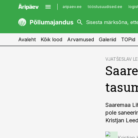
aripaev.ee
tööstusuudised.ee
logis
kaubandus.ee
imelineajalugu.ee
kinnisvarauudised.ee
imelineteadus.ee
Avaleht
Kõik lood
Arvamused
Galeriid
TOPid
cebook
VJATŠESLAV L
Saare
Twitter)
kedIn
tasum
ail
k
Saaremaa Lih
pole saneeri
Kristjan Lee
Kristjan