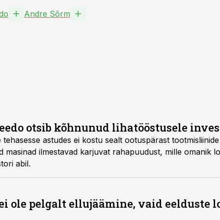
edo
Andre Sõrm
Leedo otsib kõhnunud lihatööstusele inves
tehasesse astudes ei kostu sealt ootuspärast tootmisliinid
ad masinad ilmestavad karjuvat rahapuudust, mille omanik lo
ori abil.
i ole pelgalt ellujäämine, vaid eelduste