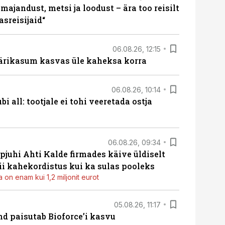
majandust, metsi ja loodust – ära too reisilt
sreisijaid“
06.08.26, 12:15
ärikasum kasvas üle kaheksa korra
06.08.26, 10:14
i all: tootjale ei tohi veeretada ostja
06.08.26, 09:34
pjuhi Ahti Kalde firmades käive üldiselt
i kahekordistus kui ka sulas pooleks
 on enam kui 1,2 miljonit eurot
05.08.26, 11:17
d paisutab Bioforce’i kasvu