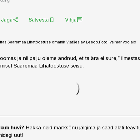
Jaga
Salvesta
Vihja
itas Saaremaa Lihatööstuse omanik Vjatšeslav Leedo.
Foto:
Valmar Voolaid
oomas ja nii palju oleme andnud, et ta ära ei sure,” ilmestas
misel Saaremaa Lihatööstuse seisu.
kub huvi?
Hakka neid märksõnu jälgima ja saad alati teavitu
idagi uut!