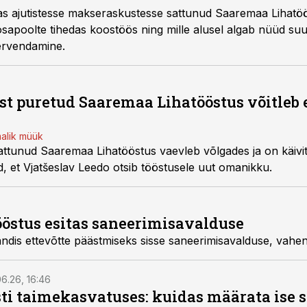
as ajutistesse makseraskustesse sattunud Saaremaa Lihatö
osapoolte tihedas koostöös ning mille alusel algab nüüd suu
tervendamine.
ist puretud Saaremaa Lihatööstus võitleb 
alik müük
sattunud Saaremaa Lihatööstus vaevleb võlgades ja on käivi
, et Vjatšeslav Leedo otsib tööstusele uut omanikku.
östus esitas saneerimisavalduse
ndis ettevõtte päästmiseks sisse saneerimisavalduse,
vahen
6.26, 16:46
ti taimekasvatuses: kuidas määrata ise 