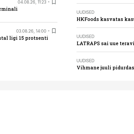
04.08.26, 11:23
rminali
UUDISED
HKFoods kasvatas kas
03.08.26, 14:00
UUDISED
al ligi 15 protsenti
LATRAPS sai uue teravi
UUDISED
Vihmane juuli pidurdas