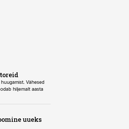
toreid
e huugamist. Vähesed
odab hiljemalt aasta
 loomine uueks