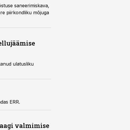
östuse saneerimiskava,
re piirkondliku mõjuga
ellujäämise
tanud ulatusliku
das ERR.
saagi valmimise