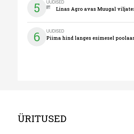
UUDISED
5
Linas Agro avas Muugal viljate
UUDISED
6
Piima hind langes esimesel poolaast
ÜRITUSED