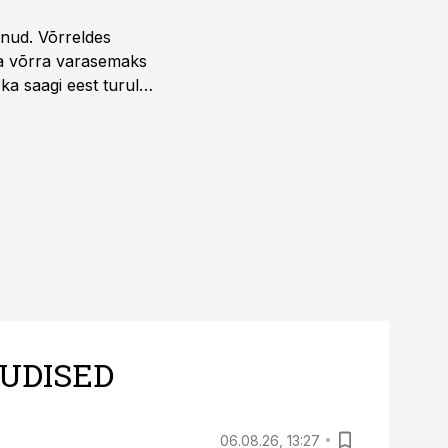
unud. Võrreldes
la võrra varasemaks
ka saagi eest turul
UDISED
06.08.26, 13:27