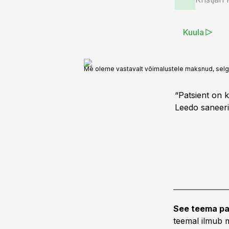
Kuula
Me oleme vastavalt võimalustele maksnud, selg
“Patsient on k
Leedo saneeri
See teema pa
teemal ilmub m