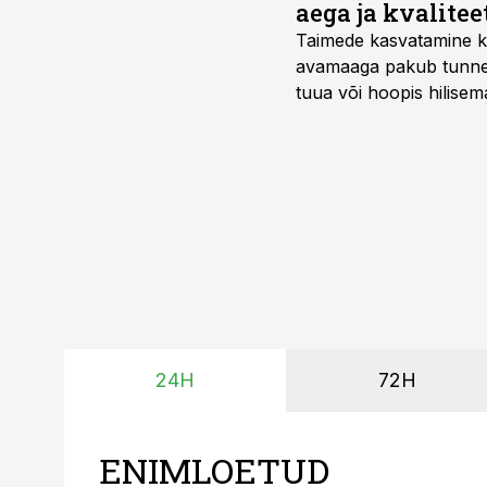
aega ja kvalitee
Taimede kasvatamine ki
avamaaga pakub tunnel
tuua või hoopis hilisem
kõrgemat hinda.
24H
72H
ENIMLOETUD