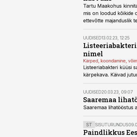
Tartu Maakohus kinnit
mis on loodud kõikide 
ettevõtte majanduslik 
UUDISED
13.02.23, 12:25
Listeeriabakter
nimel
Kärped, koondamine, võim
Listeeriabakteri küüsi 
kärpekava. Käivad jutud
UUDISED
20.03.23, 09:07
Saaremaa lihatö
Saaremaa lihatööstus a
ST
SISUTURUNDUS
09.0
Paindlikkus Ees