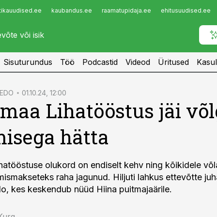
tikauudised.ee
kaubandus.ee
raamatupidaja.ee
ehitusuudised.ee
Infopank
Radar
Sisuturundus
Töö
Podcastid
Videod
Üritused
Kasul
EEDO
01.10.24, 12:00
maa Lihatööstus jäi võ
isega hätta
atööstuse olukord on endiselt kehv ning kõikidele võl
mismakseteks raha jagunud. Hiljuti lahkus ettevõtte ju
do, kes keskendub nüüd Hiina puitmajaärile.
 Kurg