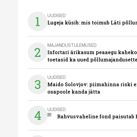
UUDISED
1
Lugeja küsib: mis toimub Läti põll
MAJANDUSTULEMUSED
2
Infortari ärikasum peaaegu kaheko
toetasid ka uued põllumajandusett
UUDISED
3
Maido Solovjov: piimahinna riski ei
osapoole kanda jätta
UUDISED
4
Rahvusvaheline fond paisutab B