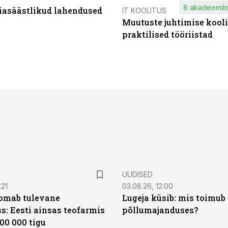
8 akadeemilis
iasäästlikud lahendused
IT KOOLITUS
Muutuste juhtimise kooli
praktilised tööriistad
UUDISED
:21
03.08.26, 12:00
oomab tulevane
Lugeja küsib: mis toimub 
s: Eesti ainsas teofarmis
põllumajanduses?
00 000 tigu