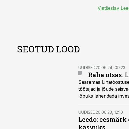
Vjatšeslav Le
SEOTUD LOOD
UUDISED
20.06.24, 09:23
Raha otsas. 
Saaremaa Lihatööstuse 
töötajad ja jõude seisv
lõpuks lahendada invest
UUDISED
20.06.23, 12:10
Leedo: eesmärk e
kasvuks