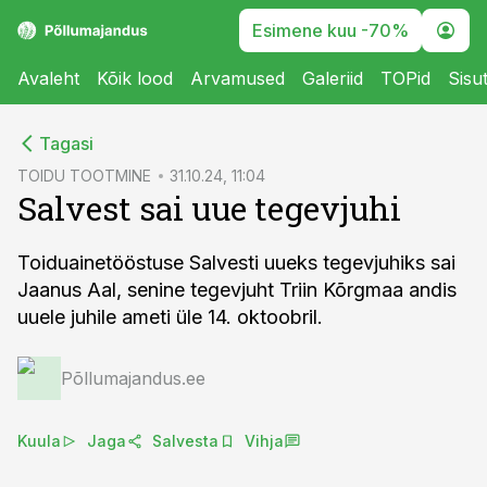
Esimene kuu -70%
Avaleht
Kõik lood
Arvamused
Galeriid
TOPid
Sisu
cebook
Tagasi
Twitter)
TOIDU TOOTMINE
31.10.24, 11:04
Salvest sai uue tegevjuhi
kedIn
ail
Toiduainetööstuse Salvesti uueks tegevjuhiks sai
Jaanus Aal, senine tegevjuht Triin Kõrgmaa andis
k
uuele juhile ameti üle 14. oktoobril.
Põllumajandus.ee
Kuula
Jaga
Salvesta
Vihja