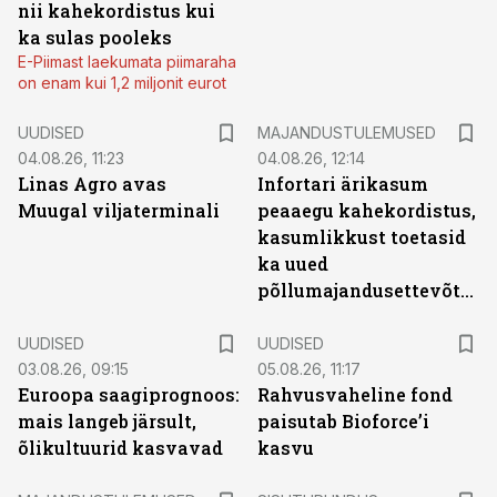
nii kahekordistus kui
ka sulas pooleks
E-Piimast laekumata piimaraha
on enam kui 1,2 miljonit eurot
UUDISED
MAJANDUSTULEMUSED
04.08.26, 11:23
04.08.26, 12:14
Linas Agro avas
Infortari ärikasum
Muugal viljaterminali
peaaegu kahekordistus,
kasumlikkust toetasid
ka uued
põllumajandusettevõtted
UUDISED
UUDISED
03.08.26, 09:15
05.08.26, 11:17
Euroopa saagiprognoos:
Rahvusvaheline fond
mais langeb järsult,
paisutab Bioforce’i
õlikultuurid kasvavad
kasvu
ST