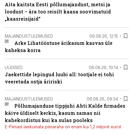
Aita kaitsta Eesti põllumajandust, metsi ja
loodust – ära too reisilt kaasa soovimatuid
„kaasreisijaid“
MAJANDUSTULEMUSED
06.08.26, 12:15
Arke Lihatööstuse ärikasum kasvas üle
kaheksa korra
UUDISED
06.08.26, 10:14
Jaekettide lepingud luubi all: tootjale ei tohi
veeretada ostja äririski
MAJANDUSTULEMUSED
06.08.26, 09:34
Põllumajanduse tippjuhi Ahti Kalde firmades
käive üldiselt kerkis, kasum samas nii
kahekordistus kui ka sulas pooleks
E-Piimast laekumata piimaraha on enam kui 1,2 miljonit eurot