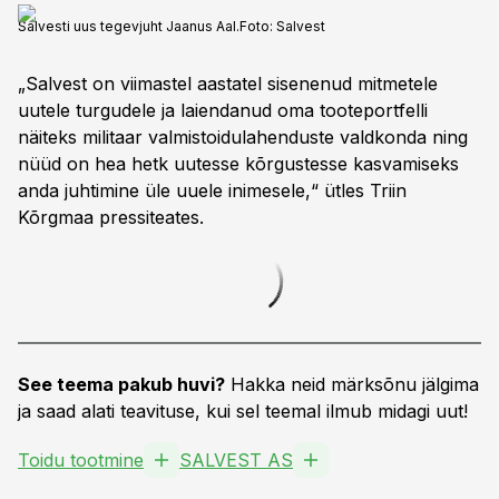
Salvesti uus tegevjuht Jaanus Aal.
Foto:
Salvest
„Salvest on viimastel aastatel sisenenud mitmetele
uutele turgudele ja laiendanud oma tooteportfelli
näiteks militaar valmistoidulahenduste valdkonda ning
nüüd on hea hetk uutesse kõrgustesse kasvamiseks
anda juhtimine üle uuele inimesele,“ ütles Triin
Kõrgmaa pressiteates.
See teema pakub huvi?
Hakka neid märksõnu jälgima
ja saad alati teavituse, kui sel teemal ilmub midagi uut!
Toidu tootmine
SALVEST AS