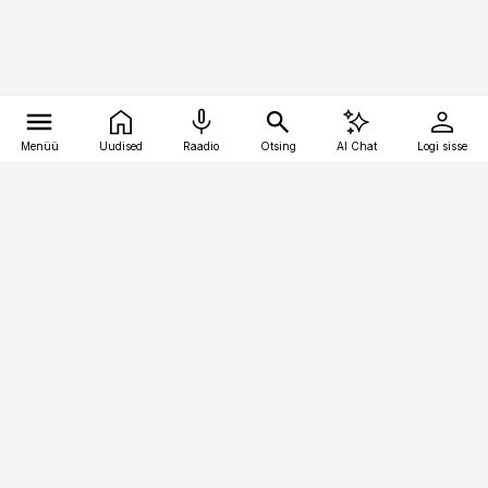
Menüü
Uudised
Raadio
Otsing
AI Chat
Logi sisse
Vana-Lõuna 39/1, 19094 Tallinn
(+372) 667 0111
pollumajandus@pollumajandus.ee
Telli
Reklaam
Firmast
Sisu kasutamisõigused
Ajakirjaniku
eetikakoodeks