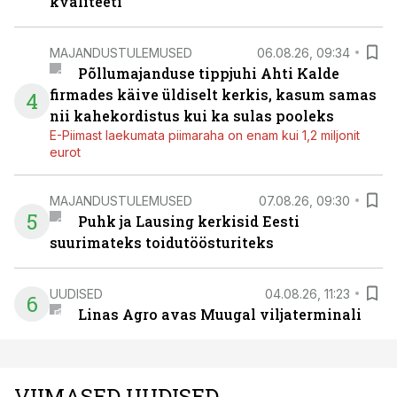
kvaliteeti
MAJANDUSTULEMUSED
06.08.26, 09:34
Põllumajanduse tippjuhi Ahti Kalde
firmades käive üldiselt kerkis, kasum samas
4
nii kahekordistus kui ka sulas pooleks
E-Piimast laekumata piimaraha on enam kui 1,2 miljonit
eurot
MAJANDUSTULEMUSED
07.08.26, 09:30
5
Puhk ja Lausing kerkisid Eesti
suurimateks toidutöösturiteks
UUDISED
04.08.26, 11:23
6
Linas Agro avas Muugal viljaterminali
VIIMASED UUDISED