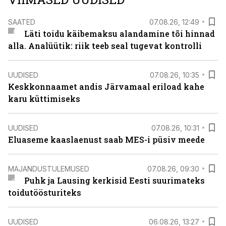
SAATED
07.08.26, 12:49
Läti toidu käibemaksu alandamine tõi hinnad
alla. Analüütik: riik teeb seal tugevat kontrolli
UUDISED
07.08.26, 10:35
Keskkonnaamet andis Järvamaal eriload kahe
karu küttimiseks
UUDISED
07.08.26, 10:31
Eluaseme kaaslaenust saab MES-i püsiv meede
MAJANDUSTULEMUSED
07.08.26, 09:30
Puhk ja Lausing kerkisid Eesti suurimateks
toidutöösturiteks
UUDISED
06.08.26, 13:27