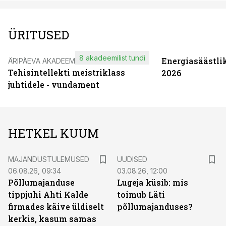
ÜRITUSED
8 akadeemilist tundi
Energiasäästli
ÄRIPÄEVA AKADEEMIA
Tehisintellekti meistriklass
2026
juhtidele - vundament
HETKEL KUUM
MAJANDUSTULEMUSED
UUDISED
06.08.26, 09:34
03.08.26, 12:00
Põllumajanduse
Lugeja küsib: mis
tippjuhi Ahti Kalde
toimub Läti
firmades käive üldiselt
põllumajanduses?
kerkis, kasum samas