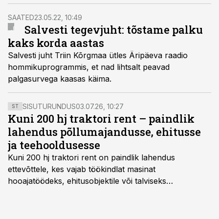
tööstusharu, ja me oleme sellega leppinud,” rääkis
Salvesti omanik ja nõukogu esimees Veljo Ipits
SAATED
23.05.22, 10:49
Äripäeva raadiosaates “Kuum tool”.
Salvesti tegevjuht: tõstame palku
kaks korda aastas
Salvesti juht Triin Kõrgmaa ütles Äripäeva raadio
hommikuprogrammis, et nad lihtsalt peavad
palgasurvega kaasas käima.
SISUTURUNDUS
03.07.26, 10:27
ST
Kuni 200 hj traktori rent – paindlik
lahendus põllumajandusse, ehitusse
ja teehooldusesse
Kuni 200 hj traktori rent
on paindlik lahendus
ettevõttele, kes vajab töökindlat masinat
hooajatöödeks, ehitusobjektile või talviseks
lumetõrjeks. Renditraktor kuni 200 hj aitab katta
hooajalisi töötippe, ootamatuid lisatöid või asendada
ajutiselt rivist välja langenud tehnikat, ja seda ilma suuri