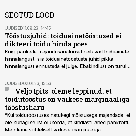
SEOTUD LOOD
UUDISED
11.08.23, 14:45
Tööstusjuhid: toiduainetööstused ei
dikteeri toidu hinda poes
Kuigi pankade majandusanalüüsid näitavad toiduainete
hinnalangust, siis toiduainetööstuste juhid pikka
hinnalangust ennustada ei julge. Ebakindlust on turul
liiga palju, leiavad tööstusjuhid.
UUDISED
02.01.23, 13:53
Veljo Ipits: oleme leppinud, et
toidutööstus on väikese marginaaliga
tööstusharu
“Kui toidutööstuses natukegi mõistusega majandada, ei
ole kunagi sellist olukorda, et kindlasti lähed pankrotti.
Me oleme suhteliselt väikese marginaaliga