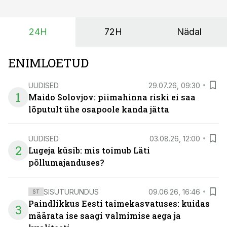
investeeringuid tegemata. Baltic Agro masinarent tagab
vajaliku traktori ja lisavarustuse just siis, kui töömaht
24H
72H
Nädal
on suurim ning iga töötund on oluline.
ENIMLOETUD
UUDISED
29.07.26, 09:30
1
Maido Solovjov: piimahinna riski ei saa
lõputult ühe osapoole kanda jätta
UUDISED
03.08.26, 12:00
2
Lugeja küsib: mis toimub Läti
põllumajanduses?
SISUTURUNDUS
09.06.26, 16:46
ST
Paindlikkus Eesti taimekasvatuses: kuidas
3
määrata ise saagi valmimise aega ja