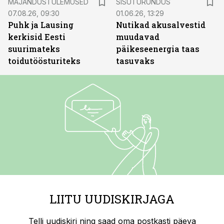
MAJANDUSTULEMUSED
SISUTURUNDUS
07.08.26, 09:30
01.06.26, 13:29
Puhk ja Lausing
Nutikad akusalvestid
kerkisid Eesti
muudavad
suurimateks
päikeseenergia taas
toidutöösturiteks
tasuvaks
LIITU UUDISKIRJAGA
Telli uudiskiri ning saad oma postkasti päeva