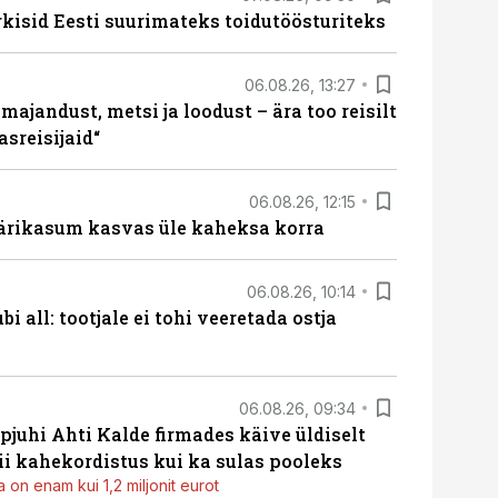
rkisid Eesti suurimateks toidutöösturiteks
06.08.26, 13:27
majandust, metsi ja loodust – ära too reisilt
sreisijaid“
06.08.26, 12:15
ärikasum kasvas üle kaheksa korra
06.08.26, 10:14
i all: tootjale ei tohi veeretada ostja
06.08.26, 09:34
pjuhi Ahti Kalde firmades käive üldiselt
i kahekordistus kui ka sulas pooleks
 on enam kui 1,2 miljonit eurot