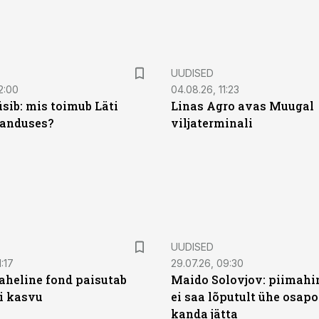
UUDISED
2:00
04.08.26, 11:23
sib: mis toimub Läti
Linas Agro avas Muugal
anduses?
viljaterminali
UUDISED
:17
29.07.26, 09:30
heline fond paisutab
Maido Solovjov: piimahi
’i kasvu
ei saa lõputult ühe osapo
kanda jätta