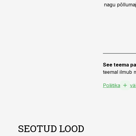
nagu põlluma
See teema pa
teemal ilmub m
Poliitika
vä
SEOTUD LOOD