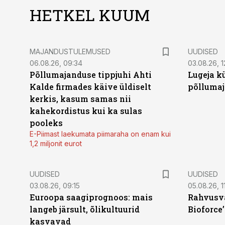
HETKEL KUUM
MAJANDUSTULEMUSED
UUDISED
06.08.26, 09:34
03.08.26, 1
Põllumajanduse tippjuhi Ahti
Lugeja kü
Kalde firmades käive üldiselt
põllumaj
kerkis, kasum samas nii
kahekordistus kui ka sulas
pooleks
E-Piimast laekumata piimaraha on enam kui
1,2 miljonit eurot
UUDISED
UUDISED
03.08.26, 09:15
05.08.26, 11
Euroopa saagiprognoos: mais
Rahvusva
langeb järsult, õlikultuurid
Bioforce
kasvavad