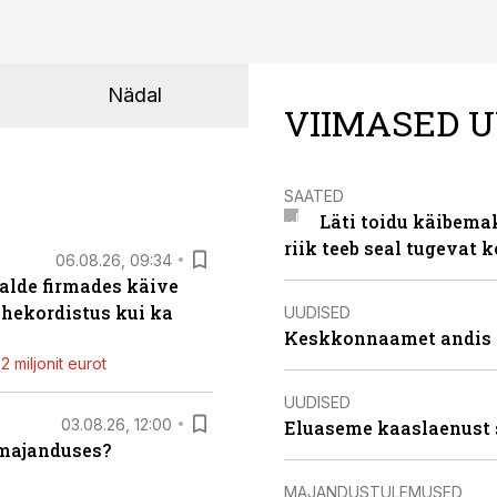
Nädal
VIIMASED U
SAATED
Läti toidu käibema
riik teeb seal tugevat k
06.08.26, 09:34
alde firmades käive
ahekordistus kui ka
UUDISED
Keskkonnaamet andis J
 miljonit eurot
UUDISED
03.08.26, 12:00
Eluaseme kaaslaenust 
umajanduses?
MAJANDUSTULEMUSED