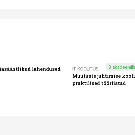
8 akadeemilis
iasäästlikud lahendused
IT KOOLITUS
Muutuste juhtimise kooli
praktilised tööriistad