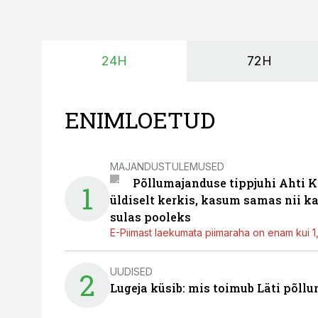
24H
72H
ENIMLOETUD
MAJANDUSTULEMUSED
Põllumajanduse tippjuhi Ahti K
1
üldiselt kerkis, kasum samas nii k
sulas pooleks
E-Piimast laekumata piimaraha on enam kui 1,2
UUDISED
2
Lugeja küsib: mis toimub Läti põll