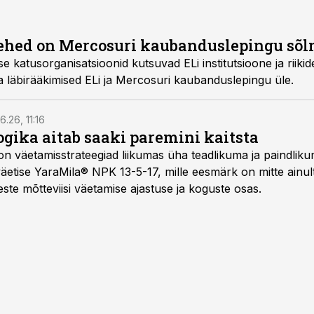
ehed on Mercosuri kaubanduslepingu sõl
katusorganisatsioonid kutsuvad ELi institutsioone ja riikid
 läbirääkimised ELi ja Mercosuri kaubanduslepingu üle.
6.26, 11:16
gika aitab saaki paremini kaitsta
on väetamisstrateegiad liikumas üha teadlikuma ja paindlik
äetise YaraMila® NPK 13-5-17, mille eesmärk on mitte ainul
te mõtteviisi väetamise ajastuse ja koguste osas.