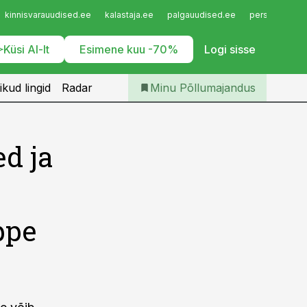
Iseteenindus
kinnisvarauudised.ee
kalastaja.ee
palgauudised.ee
personaliuudi
Telli Põllumajandus
Küsi AI-lt
Esimene kuu -70%
Logi sisse
ikud lingid
Radar
Minu Põllumajandus
ed ja
ppe