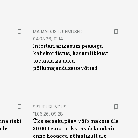
MAJANDUSTULEMUSED
04.08.26, 12:14
Infortari ärikasum peaaegu
kahekordistus, kasumlikkust
toetasid ka uued
põllumajandusettevõtted
ST
SISUTURUNDUS
11.06.26, 09:28
nna riski
Üks seisakupäev võib maksta üle
ole
30 000 euro: miks tasub kombain
enne hooaega põhjalikult üle