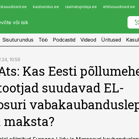
tikauudised.ee
kaubandus.ee
raamatupidaja.ee
ehitusuudised.ee
Infopank
Radar
Sisuturundus
Töö
Podcastid
Videod
Üritused
Kasul
2.24, 10:59
 Ats: Kas Eesti põllumeh
tootjad suudavad EL-
osuri vabakaubandusle
a maksta?