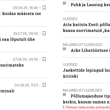
Puhk ja Lausing ke
09.06.26, 16:46
: kuidas määrata ise
UUDISED
Aita kaitsta Eesti põllu
kaasa soovimatuid „kaa
29.07.26, 09:30
 saa lõputult ühe
MAJANDUSTULEMUSED
Arke Lihatööstuse 
07.08.26, 09:30
UUDISED
 suurimateks
Jaekettide lepingud luub
äririski
04.08.26, 11:23
MAJANDUSTULEMUSED
rminali
Põllumajanduse tip
kerkis, kasum samas ni
E-Piimast laekumata piimaraha