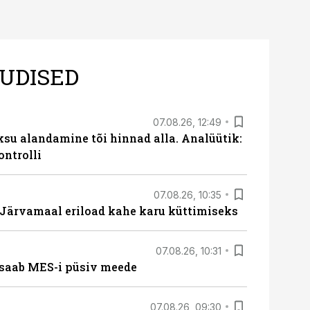
UDISED
07.08.26, 12:49
ksu alandamine tõi hinnad alla. Analüütik:
ontrolli
07.08.26, 10:35
ärvamaal eriload kahe karu küttimiseks
07.08.26, 10:31
saab MES-i püsiv meede
07.08.26, 09:30