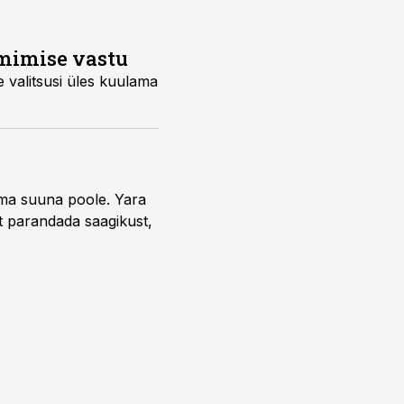
mimise vastu
e valitsusi üles kuulama
uma suuna poole. Yara
t parandada saagikust,