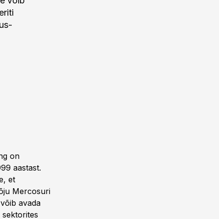
e võib
riti
dus-
ing on
99 aastast.
, et
mõju Mercosuri
 võib avada
 sektorites