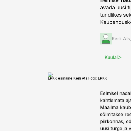
Eelmisel näd
avada uusi tu
tundlikes se
Kaubanduskoj
Kerli At
Kuula
EPKK esinaine Kerli Ats.
Foto:
EPKK
Eelmisel näda
kahtlemata aj
Maailma kauba
sõlmitakse ree
piirkonnas, e
uusi turge ja 