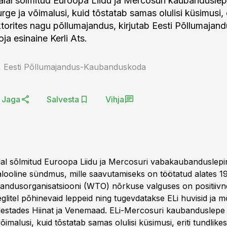
alal sõlmitud Euroopa Liidu ja Mercosuri kaubanduslep
rge ja võimalusi, kuid tõstatab samas olulisi küsimusi, e
ktorites nagu põllumajandus, kirjutab Eesti Põllumajan
a esinaine Kerli Ats.
s, Eesti Põllumajandus-Kaubanduskoda
Jaga
Salvesta
Vihja
lal sõlmitud Euroopa Liidu ja Mercosuri vabakaubanduslep
alooline sündmus, mille saavutamiseks on töötatud alates 19
ndusorganisatsiooni (WTO) nõrkuse valguses on positiivne
glitel põhinevaid leppeid ning tugevdatakse ELi huvisid ja 
destades Hiinat ja Venemaad. ELi-Mercosuri kaubanduslepe
võimalusi, kuid tõstatab samas olulisi küsimusi, eriti tundlikes