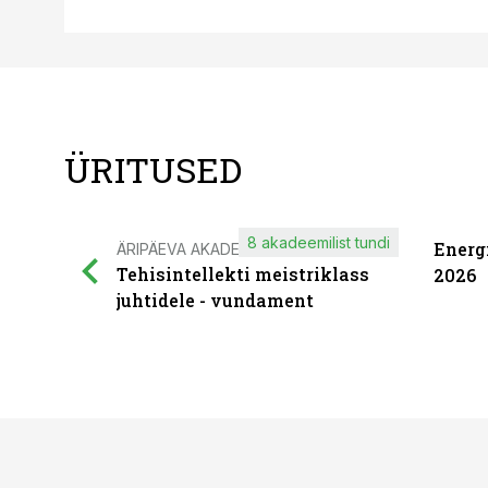
ÜRITUSED
8 akadeemilist tundi
Energ
ÄRIPÄEVA AKADEEMIA
Tehisintellekti meistriklass
2026
juhtidele - vundament