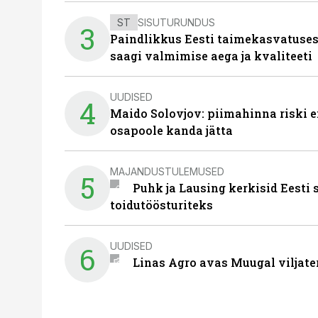
ST
SISUTURUNDUS
3
Paindlikkus Eesti taimekasvatuses
saagi valmimise aega ja kvaliteeti
UUDISED
4
Maido Solovjov: piimahinna riski ei
osapoole kanda jätta
MAJANDUSTULEMUSED
5
Puhk ja Lausing kerkisid Eesti
toidutöösturiteks
UUDISED
6
Linas Agro avas Muugal viljate