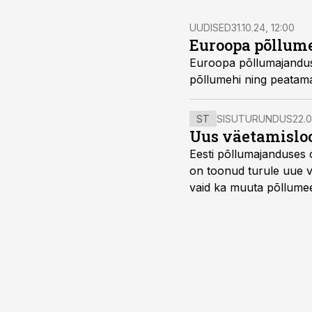
UUDISED
31.10.24, 12:00
Euroopa põllum
Euroopa põllumajanduse 
põllumehi ning peatama
ST
SISUTURUNDUS
22.0
Uus väetamisloo
Eesti põllumajanduses 
on toonud turule uue v
vaid ka muuta põllumees