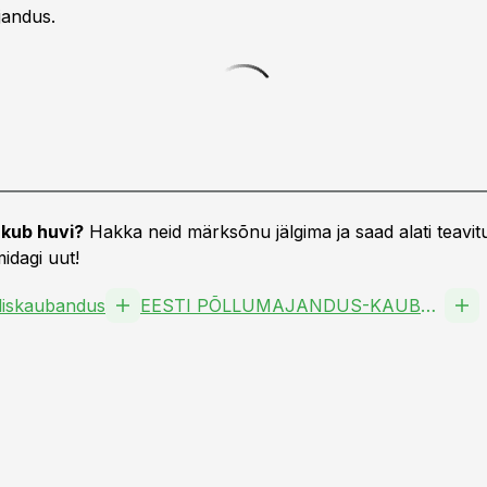
jandus.
kub huvi?
Hakka neid märksõnu jälgima ja saad alati teavitu
idagi uut!
liskaubandus
EESTI PÕLLUMAJANDUS-KAUBANDUSKODA MTÜ