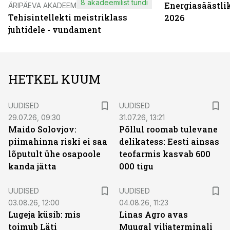
8 akadeemilist tundi
Energiasäästli
ÄRIPÄEVA AKADEEMIA
Tehisintellekti meistriklass
2026
juhtidele - vundament
HETKEL KUUM
UUDISED
UUDISED
29.07.26, 09:30
31.07.26, 13:21
Maido Solovjov:
Põllul roomab tulevane
piimahinna riski ei saa
delikatess: Eesti ainsas
lõputult ühe osapoole
teofarmis kasvab 600
kanda jätta
000 tigu
UUDISED
UUDISED
03.08.26, 12:00
04.08.26, 11:23
Lugeja küsib: mis
Linas Agro avas
toimub Läti
Muugal viljaterminali