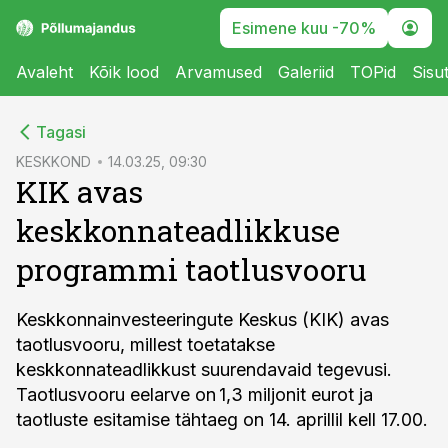
Esimene kuu -70%
Avaleht
Kõik lood
Arvamused
Galeriid
TOPid
Sisu
cebook
Tagasi
Twitter)
KESKKOND
14.03.25, 09:30
KIK avas
kedIn
keskkonnateadlikkuse
ail
programmi taotlusvooru
k
Keskkonnainvesteeringute Keskus (KIK) avas
taotlusvooru, millest toetatakse
keskkonnateadlikkust suurendavaid tegevusi.
Taotlusvooru eelarve on 1,3 miljonit eurot ja
taotluste esitamise tähtaeg on 14. aprillil kell 17.00.