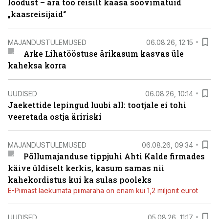
loodust – ära too reisilt kaasa soovimatuid
„kaasreisijaid“
MAJANDUSTULEMUSED
06.08.26, 12:15
Arke Lihatööstuse ärikasum kasvas üle
kaheksa korra
UUDISED
06.08.26, 10:14
Jaekettide lepingud luubi all: tootjale ei tohi
veeretada ostja äririski
MAJANDUSTULEMUSED
06.08.26, 09:34
Põllumajanduse tippjuhi Ahti Kalde firmades
käive üldiselt kerkis, kasum samas nii
kahekordistus kui ka sulas pooleks
E-Piimast laekumata piimaraha on enam kui 1,2 miljonit eurot
UUDISED
05.08.26, 11:17