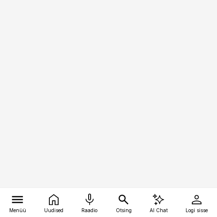
Menüü
Uudised
Raadio
Otsing
AI Chat
Logi sisse