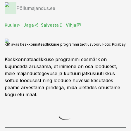
Põllumajandus.ee
Kuula
Jaga
Salvesta
Vihja
KIK avas keskkonnateadlikkuse programmi taotlusvooru.
Foto:
Pixabay
Keskkonnateadlikkuse programmi eesmärk on
kujundada arusaama, et inimene on osa loodusest,
meie majandustegevuse ja kultuuri jätkusuutlikkus
sõltub loodusest ning looduse hüvesid kasutades
peame arvestama piiridega, mida ületades ohustame
kogu elu maal.