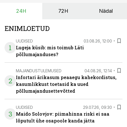
Seetõttu on akusalvestid muutumas nii ehitus- kui ka
24H
72H
Nädal
põllumajandusettevõtete jaoks üheks olulisemaks
investeeringuks energialahendustes.
ENIMLOETUD
UUDISED
03.08.26, 12:00
1
Lugeja küsib: mis toimub Läti
põllumajanduses?
MAJANDUSTULEMUSED
04.08.26, 12:14
Infortari ärikasum peaaegu kahekordistus,
2
kasumlikkust toetasid ka uued
põllumajandusettevõtted
UUDISED
29.07.26, 09:30
3
Maido Solovjov: piimahinna riski ei saa
lõputult ühe osapoole kanda jätta