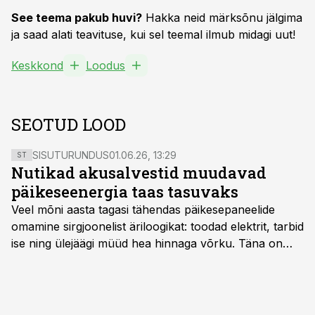
See teema pakub huvi?
Hakka neid märksõnu jälgima
ja saad alati teavituse, kui sel teemal ilmub midagi uut!
Keskkond
Loodus
SEOTUD LOOD
SISUTURUNDUS
01.06.26, 13:29
ST
Nutikad akusalvestid muudavad
päikeseenergia taas tasuvaks
Veel mõni aasta tagasi tähendas päikesepaneelide
omamine sirgjoonelist äriloogikat: toodad elektrit, tarbid
ise ning ülejäägi müüd hea hinnaga võrku. Täna on
olukord energiaturul muutunud. Taastuvenergia
tootmisvõimsusi on lisandunud omajagu ning
päikeselistel tundidel tekib võrku suur ületootmine, mis
surub börsihinna madalaks või isegi negatiivseks.