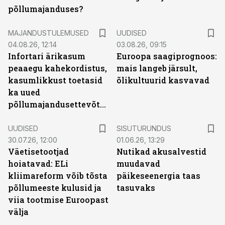
põllumajanduses?
MAJANDUSTULEMUSED
UUDISED
04.08.26, 12:14
03.08.26, 09:15
Infortari ärikasum
Euroopa saagiprognoos:
peaaegu kahekordistus,
mais langeb järsult,
kasumlikkust toetasid
õlikultuurid kasvavad
ka uued
põllumajandusettevõtted
ST
UUDISED
SISUTURUNDUS
30.07.26, 12:00
01.06.26, 13:29
Väetisetootjad
Nutikad akusalvestid
hoiatavad: ELi
muudavad
kliimareform võib tõsta
päikeseenergia taas
põllumeeste kulusid ja
tasuvaks
viia tootmise Euroopast
välja