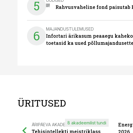
UUDISED
5
Rahvusvaheline fond paisutab B
MAJANDUSTULEMUSED
6
Infortari ärikasum peaaegu kaheko
toetasid ka uued põllumajandusett
ÜRITUSED
8 akadeemilist tundi
Energ
ÄRIPÄEVA AKADEEMIA
Tehisintellekti meistriklass
2026