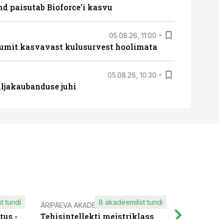
d paisutab Bioforce’i kasvu
05.08.26, 11:00
umit kasvavast kulusurvest hoolimata
05.08.26, 10:30
ljakaubanduse juhi
t tundi
8 akadeemilist tundi
ÄRIPÄEVA AKADEEMIA
IT KOOLIT
tus -
Tehisintellekti meistriklass
Muutuste