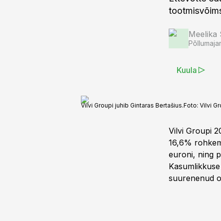
tootmisvõim
Meelika
Põllumaja
Kuula
Vilvi Groupi juhib Gintaras Bertašius.
Foto:
Vilvi G
Vilvi Groupi 2
16,6% rohkem 
euroni, ning 
Kasumlikkuse 
suurenenud o