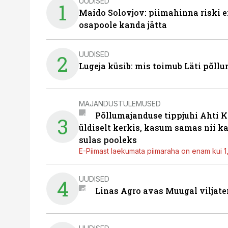
UUDISED
1
Maido Solovjov: piimahinna riski ei
osapoole kanda jätta
UUDISED
2
Lugeja küsib: mis toimub Läti põll
MAJANDUSTULEMUSED
Põllumajanduse tippjuhi Ahti K
3
üldiselt kerkis, kasum samas nii k
sulas pooleks
E-Piimast laekumata piimaraha on enam kui 1,2
UUDISED
4
Linas Agro avas Muugal viljate