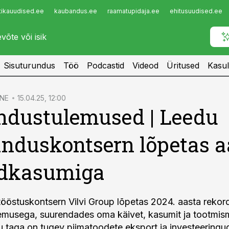
tikauudised.ee
kaubandus.ee
raamatupidaja.ee
ehitusuudised.ee
Infopank
Radar
Sisuturundus
Töö
Podcastid
Videod
Üritused
Kasul
NE
15.04.25, 12:00
ndustulemused | Leedu
nduskontsern lõpetas a
rdkasumiga
ööstuskontsern Vilvi Group lõpetas 2024. aasta rekord
emusega, suurendades oma käivet, kasumit ja tootmis
u taga on tugev piimatoodete eksport ja investeeringu