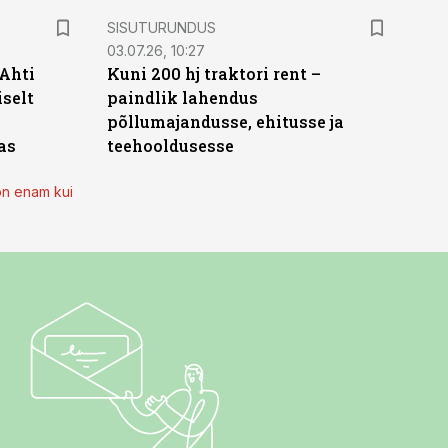
ST
SISUTURUNDUS
03.07.26, 10:27
 Ahti
Kuni 200 hj traktori rent –
iselt
paindlik lahendus
põllumajandusse, ehitusse ja
as
teehooldusesse
on enam kui