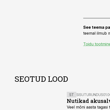
See teema pa
teemal ilmub m
Toidu tootmin
SEOTUD LOOD
ST
SISUTURUNDUS
01.0
Nutikad akusal
Veel mõni aasta tagasi 