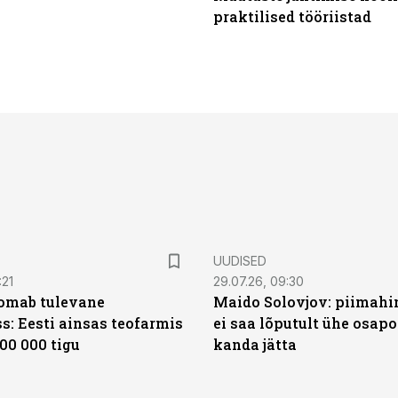
praktilised tööriistad
UUDISED
:21
29.07.26, 09:30
oomab tulevane
Maido Solovjov: piimahi
s: Eesti ainsas teofarmis
ei saa lõputult ühe osapo
00 000 tigu
kanda jätta