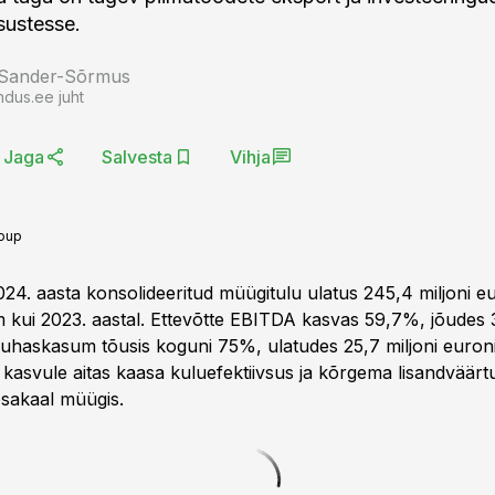
sustesse.
 Sander-Sõrmus
ndus.ee juht
Jaga
Salvesta
Vihja
roup
024. aasta konsolideeritud müügitulu ulatus 245,4 miljoni e
kui 2023. aastal. Ettevõtte EBITDA kasvas 59,7%, jõudes 3
puhaskasum tõusis koguni 75%, ulatudes 25,7 miljoni euroni
kasvule aitas kaasa kuluefektiivsus ja kõrgema lisandväärt
sakaal müügis.