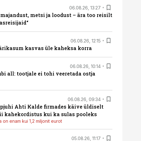
06.08.26, 13:27
majandust, metsi ja loodust – ära too reisilt
sreisijaid“
06.08.26, 12:15
ärikasum kasvas üle kaheksa korra
06.08.26, 10:14
i all: tootjale ei tohi veeretada ostja
06.08.26, 09:34
pjuhi Ahti Kalde firmades käive üldiselt
i kahekordistus kui ka sulas pooleks
 on enam kui 1,2 miljonit eurot
05.08.26, 11:17