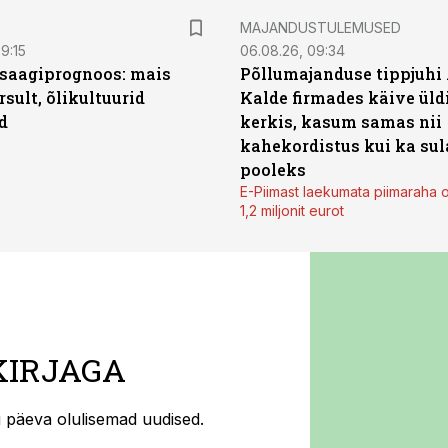
MAJANDUSTULEMUSED
9:15
06.08.26, 09:34
saagiprognoos: mais
Põllumajanduse tippjuhi
rsult, õlikultuurid
Kalde firmades käive üld
d
kerkis, kasum samas nii
kahekordistus kui ka sul
pooleks
E-Piimast laekumata piimaraha 
1,2 miljonit eurot
KIRJAGA
ti päeva olulisemad uudised.