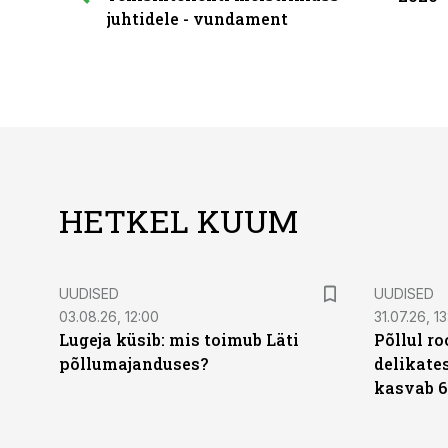
juhtidele - vundament
HETKEL KUUM
UUDISED
UUDISED
03.08.26, 12:00
31.07.26, 13
Lugeja küsib: mis toimub Läti
Põllul r
põllumajanduses?
delikates
kasvab 6