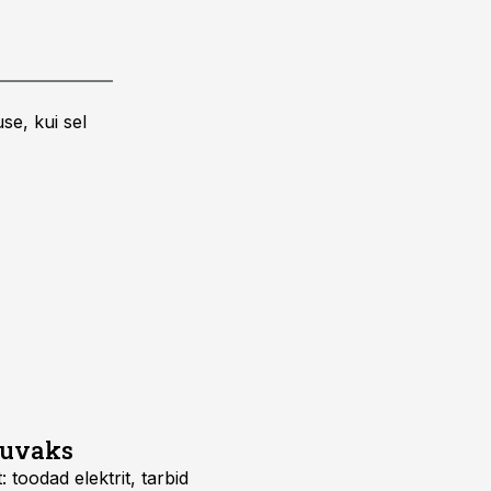
se, kui sel
suvaks
 toodad elektrit, tarbid