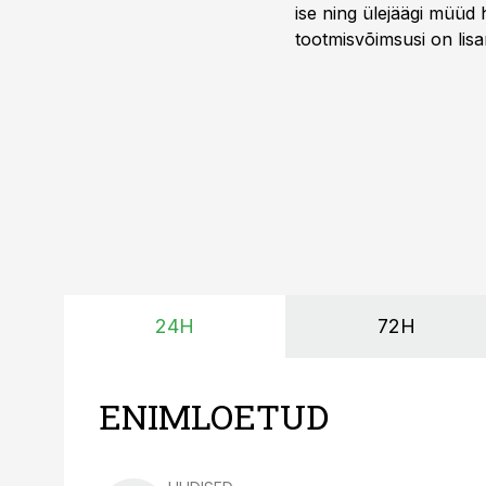
ise ning ülejäägi müüd
tootmisvõimsusi on lisa
surub börsihinna madala
põllumajandusettevõtet
24H
72H
ENIMLOETUD