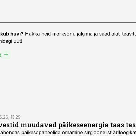
kub huvi?
Hakka neid märksõnu jälgima ja saad alati teavitu
idagi uut!
e
6.26, 13:29
vestid muudavad päikeseenergia taas ta
tähendas päikesepaneelide omamine sirgjoonelist äriloogikat: