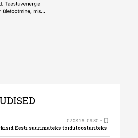
d. Taastuvenergia
r ületootmine, mis
s nii ehitus- kui ka
tes.
UDISED
07.08.26, 09:30
rkisid Eesti suurimateks toidutöösturiteks