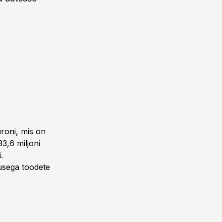
uroni, mis on
3,6 miljoni
.
usega toodete