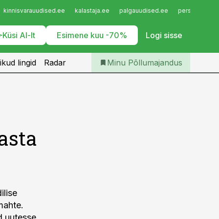
Iseteenindus
kinnisvarauudised.ee
kalastaja.ee
palgauudised.ee
personaliuudi
Telli Põllumajandus
Küsi AI-lt
Esimene kuu -70%
Logi sisse
ikud lingid
Radar
Minu Põllumajandus
asta
ilise
mahte.
d uutesse