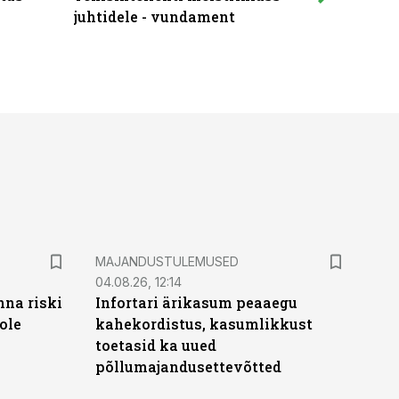
juhtidele - vundament
praktilis
MAJANDUSTULEMUSED
04.08.26, 12:14
nna riski
Infortari ärikasum peaaegu
ole
kahekordistus, kasumlikkust
toetasid ka uued
põllumajandusettevõtted