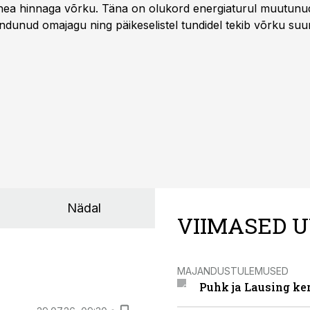
 hea hinnaga võrku. Täna on olukord energiaturul muutunu
ndunud omajagu ning päikeselistel tundidel tekib võrku suu
ks või isegi negatiivseks. Seetõttu on akusalvestid muutuma
e jaoks üheks olulisemaks investeeringuks energialahendus
Nädal
VIIMASED U
MAJANDUSTULEMUSED
Puhk ja Lausing ke