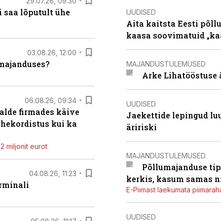
29.07.26, 09:30
 saa lõputult ühe
UUDISED
Aita kaitsta Eesti põllu
kaasa soovimatuid „kaa
03.08.26, 12:00
umajanduses?
MAJANDUSTULEMUSED
Arke Lihatööstuse 
06.08.26, 09:34
UUDISED
alde firmades käive
Jaekettide lepingud luub
ahekordistus kui ka
äririski
 miljonit eurot
MAJANDUSTULEMUSED
Põllumajanduse tip
04.08.26, 11:23
kerkis, kasum samas ni
rminali
E-Piimast laekumata piimaraha
UUDISED