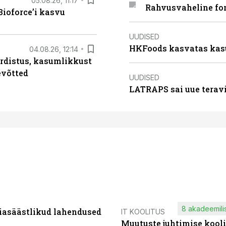
05.08.26, 11:17
Rahvusvaheline fon
ioforce’i kasvu
UUDISED
HKFoods kasvatas kas
04.08.26, 12:14
rdistus, kasumlikkust
evõtted
UUDISED
LATRAPS sai uue teravi
8 akadeemilis
iasäästlikud lahendused
IT KOOLITUS
Muutuste juhtimise kooli