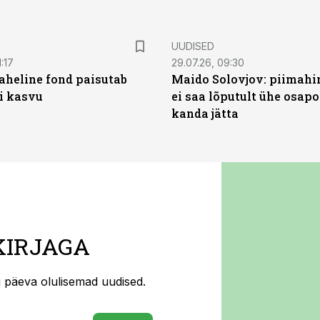
UUDISED
:17
29.07.26, 09:30
heline fond paisutab
Maido Solovjov: piimahi
’i kasvu
ei saa lõputult ühe osapo
kanda jätta
KIRJAGA
ti päeva olulisemad uudised.