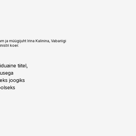
 ja müügijuht Irina Kalinina, Vabariigi
istri koer.
uaine tiitel,
tusega
eks joogiks
oolseks