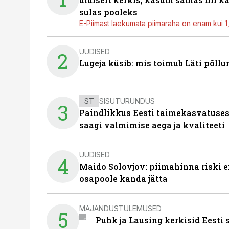
sulas pooleks
E-Piimast laekumata piimaraha on enam kui 1,2
UUDISED
2
Lugeja küsib: mis toimub Läti põll
ST
SISUTURUNDUS
3
Paindlikkus Eesti taimekasvatuses
saagi valmimise aega ja kvaliteeti
UUDISED
4
Maido Solovjov: piimahinna riski ei
osapoole kanda jätta
MAJANDUSTULEMUSED
5
Puhk ja Lausing kerkisid Eesti