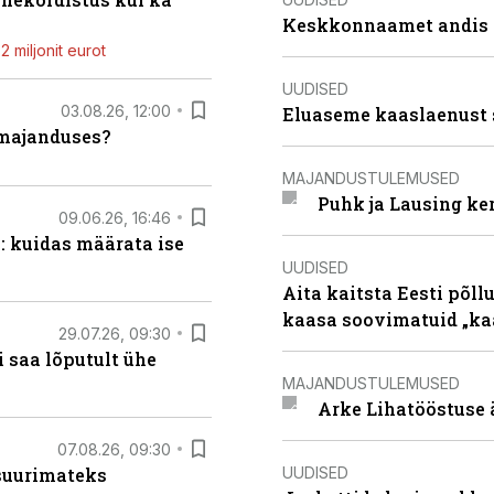
Keskkonnaamet andis J
 miljonit eurot
UUDISED
03.08.26, 12:00
Eluaseme kaaslaenust 
umajanduses?
MAJANDUSTULEMUSED
Puhk ja Lausing ke
09.06.26, 16:46
: kuidas määrata ise
UUDISED
Aita kaitsta Eesti põllu
kaasa soovimatuid „kaa
29.07.26, 09:30
 saa lõputult ühe
MAJANDUSTULEMUSED
Arke Lihatööstuse 
07.08.26, 09:30
UUDISED
 suurimateks