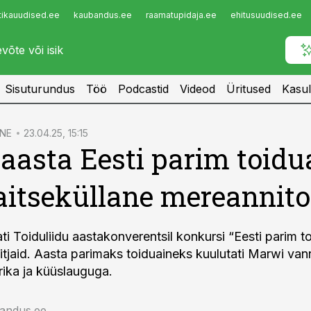
tikauudised.ee
kaubandus.ee
raamatupidaja.ee
ehitusuudised.ee
Infopank
Radar
Sisuturundus
Töö
Podcastid
Videod
Üritused
Kasul
NE
23.04.25, 15:15
 aasta Eesti parim toidu
itseküllane mereannit
ti Toiduliidu aastakonverentsil konkursi “Eesti parim t
võitjaid. Aasta parimaks toiduaineks kuulutati Marwi va
rika ja küüslauguga.
jandus.ee