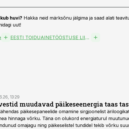
kub huvi?
Hakka neid märksõnu jälgima ja saad alati teavitu
idagi uut!
e
EESTI TOIDUAINETÖÖSTUSE LIIT MTÜ
6.26, 13:29
vestid muudavad päikeseenergia taas ta
tähendas päikesepaneelide omamine sirgjoonelist äriloogikat:
 hea hinnaga võrku. Täna on olukord energiaturul muutunu
ndunud omajagu ning päikeselistel tundidel tekib võrku suu