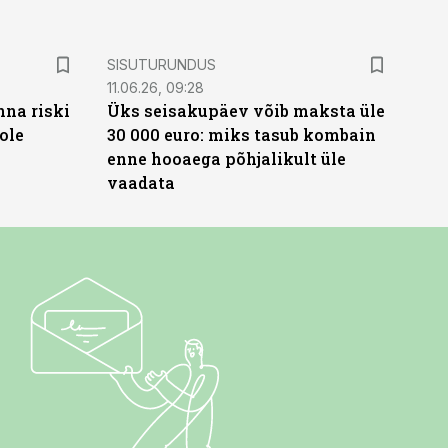
ST
SISUTURUNDUS
11.06.26, 09:28
nna riski
Üks seisakupäev võib maksta üle
ole
30 000 euro: miks tasub kombain
enne hooaega põhjalikult üle
vaadata