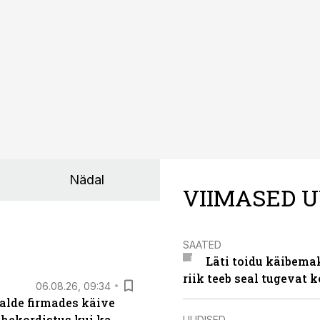
ks või isegi negatiivseks. Seetõttu on akusalvestid muutuma
e jaoks üheks olulisemaks investeeringuks energialahendus
Nädal
VIIMASED U
SAATED
Läti toidu käibema
riik teeb seal tugevat k
06.08.26, 09:34
alde firmades käive
ahekordistus kui ka
UUDISED