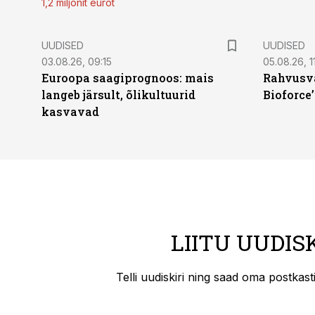
1,2 miljonit eurot
UUDISED
UUDISED
03.08.26, 09:15
05.08.26, 11
Euroopa saagiprognoos: mais
Rahvusva
langeb järsult, õlikultuurid
Bioforce
kasvavad
LIITU UUDIS
Telli uudiskiri ning saad oma postkas