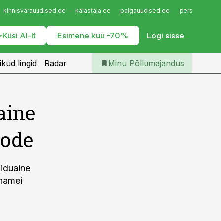
Iseteenindus
kinnisvarauudised.ee
kalastaja.ee
palgauudised.ee
personaliuudi
Telli Põllumajandus
Küsi AI-lt
Esimene kuu -70%
Logi sisse
ikud lingid
Radar
Minu Põllumajandus
aine
oode
oiduaine
nnamei