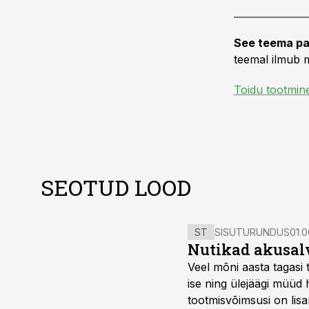
See teema pa
teemal ilmub m
Toidu tootmin
SEOTUD LOOD
ST
SISUTURUNDUS
01.0
Nutikad akusal
Veel mõni aasta tagasi 
ise ning ülejäägi müüd
tootmisvõimsusi on lisa