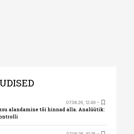
s nii ehitus- kui ka
tes.
UDISED
07.08.26, 12:49
ksu alandamine tõi hinnad alla. Analüütik:
ontrolli
07.08.26, 10:35