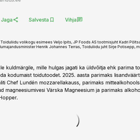
Jaga
Salvesta
Vihja
Toiduliidu volikogu esimees Veljo Ipits, JP Foods AS tootmisjuht Kadri Põltsam
llumajandusminister Henrik Johannes Terras, Toiduliidu juht Sirje Potisepp, min
le kuldmärgile, mille hulgas jagati ka üldvõitja ehk parima toid
ada kodumaist toidutoodet. 2025. aasta parimaks lisandväär
aliti Chef Lundén mozzarellakauss, parimaks mittealkohools
tud magneesiumivesi Värska Magneesium ja parimaks alkoh
Hopper.