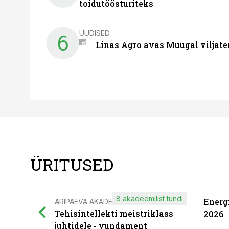
toidutöösturiteks
UUDISED
6
Linas Agro avas Muugal viljate
ÜRITUSED
8 akadeemilist tundi
Energ
ÄRIPÄEVA AKADEEMIA
Tehisintellekti meistriklass
2026
juhtidele - vundament