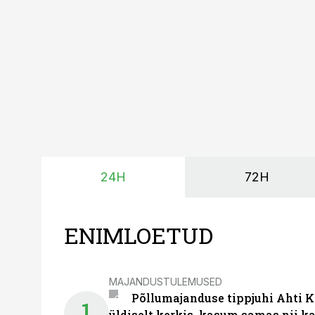
surub börsihinna madala
põllumajandusettevõtet
24H
72H
ENIMLOETUD
MAJANDUSTULEMUSED
Põllumajanduse tippjuhi Ahti K
1
üldiselt kerkis, kasum samas nii k