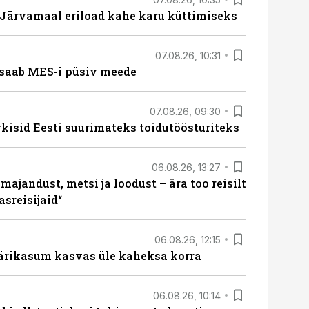
ärvamaal eriload kahe karu küttimiseks
07.08.26, 10:31
saab MES-i püsiv meede
07.08.26, 09:30
rkisid Eesti suurimateks toidutöösturiteks
06.08.26, 13:27
majandust, metsi ja loodust – ära too reisilt
sreisijaid“
06.08.26, 12:15
ärikasum kasvas üle kaheksa korra
06.08.26, 10:14