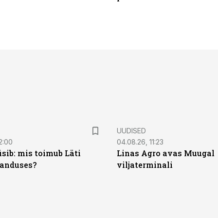
UUDISED
2:00
04.08.26, 11:23
sib: mis toimub Läti
Linas Agro avas Muugal
anduses?
viljaterminali