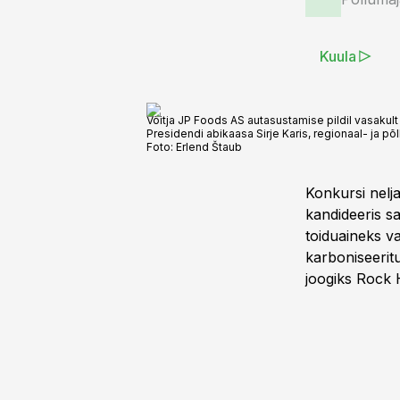
Kuula
Võitja JP Foods AS autasustamise pildil vasakult 
Presidendi abikaasa Sirje Karis, regionaal- ja põ
Foto:
Erlend Štaub
Konkursi nelja
kandideeris s
toiduaineks v
karboniseeri
joogiks Rock 