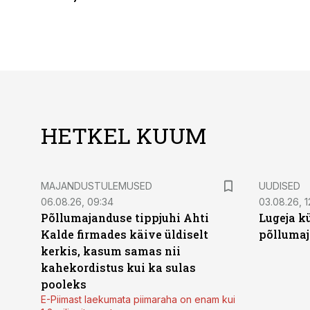
HETKEL KUUM
MAJANDUSTULEMUSED
UUDISED
06.08.26, 09:34
03.08.26, 1
Põllumajanduse tippjuhi Ahti
Lugeja kü
Kalde firmades käive üldiselt
põllumaj
kerkis, kasum samas nii
kahekordistus kui ka sulas
pooleks
E-Piimast laekumata piimaraha on enam kui