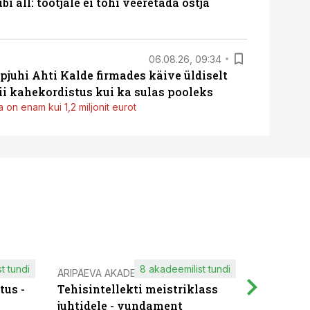
i all: tootjale ei tohi veeretada ostja
06.08.26, 09:34
pjuhi Ahti Kalde firmades käive üldiselt
i kahekordistus kui ka sulas pooleks
 on enam kui 1,2 miljonit eurot
t tundi
8 akadeemilist tundi
ÄRIPÄEVA AKADEEMIA
IT KOOLIT
tus -
Tehisintellekti meistriklass
Muutuste
juhtidele - vundament
praktilis