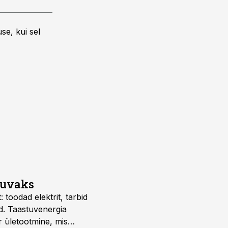
se, kui sel
suvaks
 toodad elektrit, tarbid
d. Taastuvenergia
r ületootmine, mis