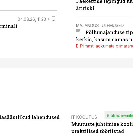
Jaekettide lepingud luub
äririski
04.08.26, 11:23
MAJANDUSTULEMUSED
rminali
Põllumajanduse tip
kerkis, kasum samas ni
E-Piimast laekumata piimaraha
8 akadeemilis
iasäästlikud lahendused
IT KOOLITUS
Muutuste juhtimise kooli
praktilised tööriistad