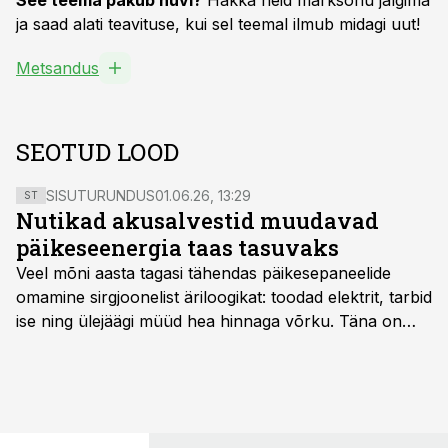
See teema pakub huvi?
Hakka neid märksõnu jälgima
ja saad alati teavituse, kui sel teemal ilmub midagi uut!
Metsandus
SEOTUD LOOD
SISUTURUNDUS
01.06.26, 13:29
ST
Nutikad akusalvestid muudavad
päikeseenergia taas tasuvaks
Veel mõni aasta tagasi tähendas päikesepaneelide
omamine sirgjoonelist äriloogikat: toodad elektrit, tarbid
ise ning ülejäägi müüd hea hinnaga võrku. Täna on
olukord energiaturul muutunud. Taastuvenergia
tootmisvõimsusi on lisandunud omajagu ning
päikeselistel tundidel tekib võrku suur ületootmine, mis
surub börsihinna madalaks või isegi negatiivseks.
Seetõttu on akusalvestid muutumas nii ehitus- kui ka