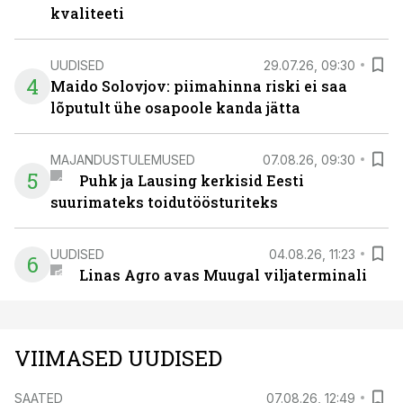
kvaliteeti
UUDISED
29.07.26, 09:30
4
Maido Solovjov: piimahinna riski ei saa
lõputult ühe osapoole kanda jätta
MAJANDUSTULEMUSED
07.08.26, 09:30
5
Puhk ja Lausing kerkisid Eesti
suurimateks toidutöösturiteks
UUDISED
04.08.26, 11:23
6
Linas Agro avas Muugal viljaterminali
VIIMASED UUDISED
SAATED
07.08.26, 12:49