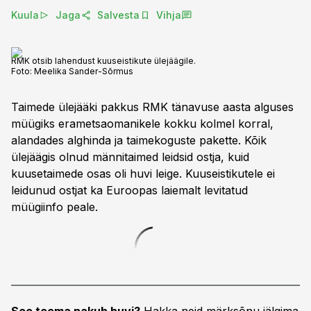
Kuula
Jaga
Salvesta
Vihja
RMK otsib lahendust kuuseistikute ülejäägile.
Foto:
Meelika Sander-Sõrmus
Taimede ülejääki pakkus RMK tänavuse aasta alguses
müügiks erametsaomanikele kokku kolmel korral,
alandades alghinda ja taimekoguste pakette. Kõik
ülejäägis olnud männitaimed leidsid ostja, kuid
kuusetaimede osas oli huvi leige. Kuuseistikutele ei
leidunud ostjat ka Euroopas laiemalt levitatud
müügiinfo peale.