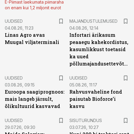
E-Piimast laekumata piimaraha
on enam kui 1,2 miljonit eurot
UUDISED
MAJANDUSTULEMUSED
04.08.26, 11:23
04.08.26, 12:14
Linas Agro avas
Infortari ärikasum
Muugal viljaterminali
peaaegu kahekordistus,
kasumlikkust toetasid
ka uued
põllumajandusettevõtted
UUDISED
UUDISED
03.08.26, 09:15
05.08.26, 11:17
Euroopa saagiprognoos:
Rahvusvaheline fond
mais langeb järsult,
paisutab Bioforce’i
õlikultuurid kasvavad
kasvu
ST
UUDISED
SISUTURUNDUS
29.07.26, 09:30
03.07.26, 10:27