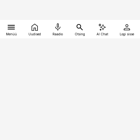
Menüü
Uudised
Raadio
Otsing
AI Chat
Logi sisse
Vana-Lõuna 39/1, 19094 Tallinn
(+372) 667 0111
pollumajandus@pollumajandus.ee
Telli
Reklaam
Firmast
Sisu kasutamisõigused
Ajakirjaniku
eetikakoodeks
Üldtingimused
Privaatsustingimused