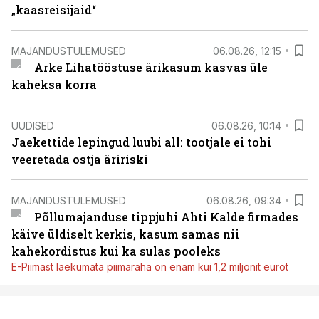
„kaasreisijaid“
MAJANDUSTULEMUSED
06.08.26, 12:15
Arke Lihatööstuse ärikasum kasvas üle
kaheksa korra
UUDISED
06.08.26, 10:14
Jaekettide lepingud luubi all: tootjale ei tohi
veeretada ostja äririski
MAJANDUSTULEMUSED
06.08.26, 09:34
Põllumajanduse tippjuhi Ahti Kalde firmades
käive üldiselt kerkis, kasum samas nii
kahekordistus kui ka sulas pooleks
E-Piimast laekumata piimaraha on enam kui 1,2 miljonit eurot