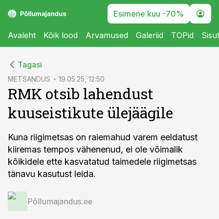
Esimene kuu -70%
Avaleht
Kõik lood
Arvamused
Galeriid
TOPid
Sisu
cebook
Tagasi
Twitter)
METSANDUS
19.05.25, 12:50
RMK otsib lahendust
kedIn
kuuseistikute ülejäägile
ail
k
Kuna riigimetsas on raiemahud varem eeldatust
kiiremas tempos vähenenud, ei ole võimalik
kõikidele ette kasvatatud taimedele riigimetsas
tänavu kasutust leida.
Põllumajandus.ee