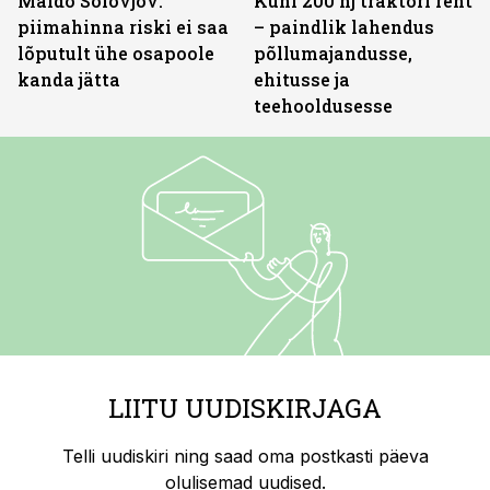
Maido Solovjov:
Kuni 200 hj traktori rent
piimahinna riski ei saa
– paindlik lahendus
lõputult ühe osapoole
põllumajandusse,
kanda jätta
ehitusse ja
teehooldusesse
LIITU UUDISKIRJAGA
Telli uudiskiri ning saad oma postkasti päeva
olulisemad uudised.