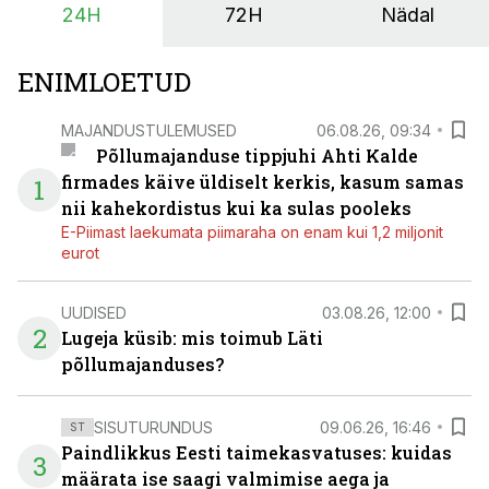
24H
72H
Nädal
põllumajandusettevõtete jaoks üheks olulisemaks
investeeringuks energialahendustes.
ENIMLOETUD
MAJANDUSTULEMUSED
06.08.26, 09:34
Põllumajanduse tippjuhi Ahti Kalde
firmades käive üldiselt kerkis, kasum samas
1
nii kahekordistus kui ka sulas pooleks
E-Piimast laekumata piimaraha on enam kui 1,2 miljonit
eurot
UUDISED
03.08.26, 12:00
2
Lugeja küsib: mis toimub Läti
põllumajanduses?
SISUTURUNDUS
09.06.26, 16:46
ST
Paindlikkus Eesti taimekasvatuses: kuidas
3
määrata ise saagi valmimise aega ja