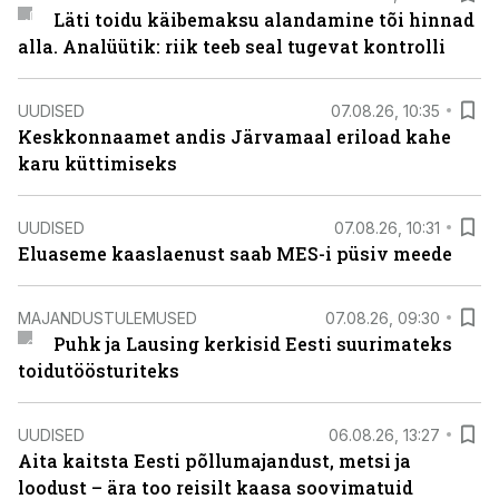
Läti toidu käibemaksu alandamine tõi hinnad
alla. Analüütik: riik teeb seal tugevat kontrolli
UUDISED
07.08.26, 10:35
Keskkonnaamet andis Järvamaal eriload kahe
karu küttimiseks
UUDISED
07.08.26, 10:31
Eluaseme kaaslaenust saab MES-i püsiv meede
MAJANDUSTULEMUSED
07.08.26, 09:30
Puhk ja Lausing kerkisid Eesti suurimateks
toidutöösturiteks
UUDISED
06.08.26, 13:27
Aita kaitsta Eesti põllumajandust, metsi ja
loodust – ära too reisilt kaasa soovimatuid