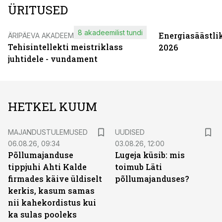
ÜRITUSED
8 akadeemilist tundi
Energiasäästli
ÄRIPÄEVA AKADEEMIA
Tehisintellekti meistriklass
2026
juhtidele - vundament
HETKEL KUUM
MAJANDUSTULEMUSED
UUDISED
06.08.26, 09:34
03.08.26, 12:00
Põllumajanduse
Lugeja küsib: mis
tippjuhi Ahti Kalde
toimub Läti
firmades käive üldiselt
põllumajanduses?
kerkis, kasum samas
nii kahekordistus kui
ka sulas pooleks