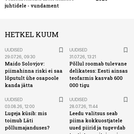
juhtidele - vundament
HETKEL KUUM
UUDISED
UUDISED
29.07.26, 09:30
31.07.26, 13:21
Maido Solovjov:
Põllul roomab tulevane
piimahinna riski ei saa
delikatess: Eesti ainsas
lõputult ühe osapoole
teofarmis kasvab 600
kanda jätta
000 tigu
UUDISED
UUDISED
03.08.26, 12:00
28.07.26, 11:44
Lugeja küsib: mis
Leedu valitsus seab
toimub Läti
piima kokkuostjatele
põllumajanduses?
uued piirid ja tugevdab