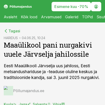
Esimene kuu -70%
Avaleht
Kõik lood
Arvamused
Galeriid
TOPid
Sisu
cebook
Tagasi
Twitter)
HARIDUS
04.06.25, 10:24
Maaülikool pani nurgakivi
kedIn
uuele Järvselja jahilossile
ail
k
Eesti Maaülikooli Järvselja uus jahiloss, Eesti
metsandushariduse ja -teaduse oluline keskus ja
traditsioonide kandja, sai 3. juunil 2025 nurgakivi.
Põllumajandus.ee
Kuula
Jaga
Salvesta
Vihja