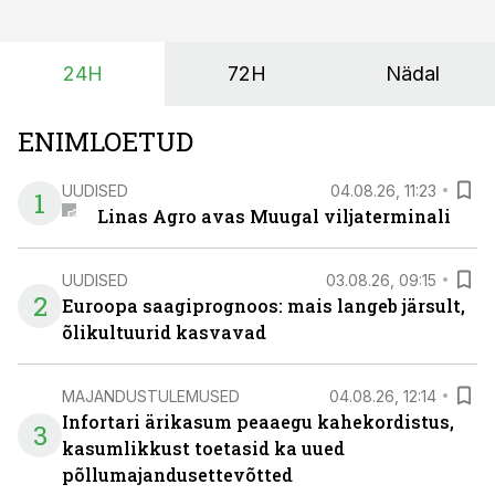
eest turul kõrgemat hinda.
24H
72H
Nädal
ENIMLOETUD
UUDISED
04.08.26, 11:23
1
Linas Agro avas Muugal viljaterminali
UUDISED
03.08.26, 09:15
2
Euroopa saagiprognoos: mais langeb järsult,
õlikultuurid kasvavad
MAJANDUSTULEMUSED
04.08.26, 12:14
Infortari ärikasum peaaegu kahekordistus,
3
kasumlikkust toetasid ka uued
põllumajandusettevõtted