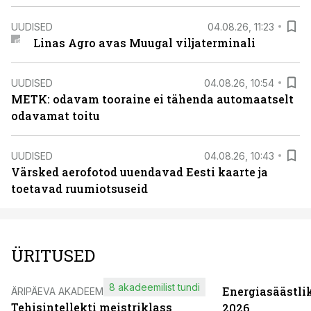
UUDISED
04.08.26, 11:23
Linas Agro avas Muugal viljaterminali
UUDISED
04.08.26, 10:54
METK: odavam tooraine ei tähenda automaatselt
odavamat toitu
UUDISED
04.08.26, 10:43
Värsked aerofotod uuendavad Eesti kaarte ja
toetavad ruumiotsuseid
ÜRITUSED
8 akadeemilist tundi
Energiasäästli
ÄRIPÄEVA AKADEEMIA
Tehisintellekti meistriklass
2026