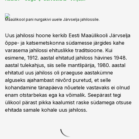
Maaülikool pani nurgakivi uuele Järvselja jahilossile.
Uus jahilossi hoone kerkib Eesti Maaülikooli Järvselja
õppe- ja katsemetskonna südamesse järgides kahe
varasema jahilossi ehituslikke traditsioone. Kui
esimene, 1912. aastal ehitatud jahiloss hävines 1948.
aastal tulekahjus, siis selle mantlipärija, 1980. aastal
ehitatud uus jahiloss oli praeguse aastakümne
alguseks ajahambast niivõrd puretud, et selle
kohandamine tänapäeva nõuetele vastavaks ei olnud
enam otstarbekas ega ka võimalik. Seepärast tegi
ülikool pärast pikka kaalumist raske südamega otsuse
ehitada samale kohale uus jahiloss.