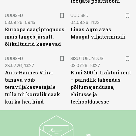
tootjate positsiooni
UUDISED
UUDISED
03.08.26, 09:15
04.08.26, 11:23
Euroopa saagiprognoos:
Linas Agro avas
mais langeb järsult,
Muugal viljaterminali
õlikultuurid kasvavad
ST
UUDISED
SISUTURUNDUS
28.07.26, 13:27
03.07.26, 10:27
Ants-Hannes Viira:
Kuni 200 hj traktori rent
tänavu võib
– paindlik lahendus
teraviljakasvatajale
põllumajandusse,
tulla nii korralik saak
ehitusse ja
kui ka hea hind
teehooldusesse