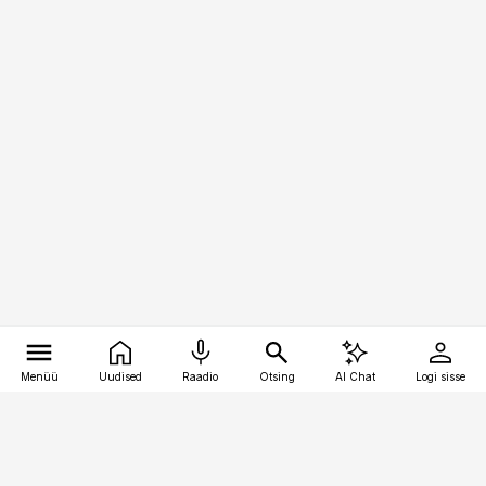
Menüü
Uudised
Raadio
Otsing
AI Chat
Logi sisse
Vana-Lõuna 39/1, 19094 Tallinn