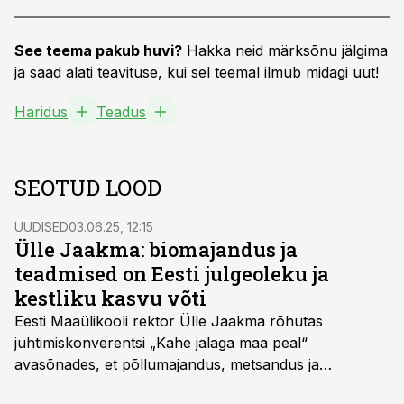
See teema pakub huvi?
Hakka neid märksõnu jälgima
ja saad alati teavituse, kui sel teemal ilmub midagi uut!
Haridus
Teadus
SEOTUD LOOD
UUDISED
03.06.25, 12:15
Ülle Jaakma: biomajandus ja
teadmised on Eesti julgeoleku ja
kestliku kasvu võti
Eesti Maaülikooli rektor Ülle Jaakma rõhutas
juhtimiskonverentsi „Kahe jalaga maa peal“
avasõnades, et põllumajandus, metsandus ja
energeetika ei ole pelgalt sektorid, vaid rahva