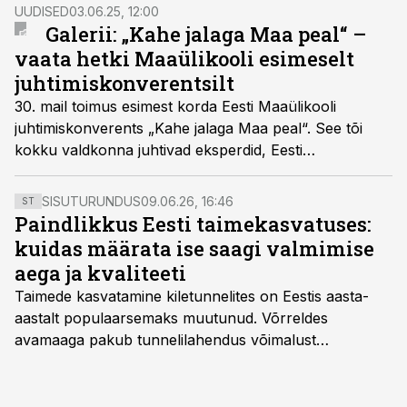
püsimajäämise ja riigi julgeoleku alustalad.
UUDISED
03.06.25, 12:00
Galerii: „Kahe jalaga Maa peal“ –
vaata hetki Maaülikooli esimeselt
juhtimiskonverentsilt
30. mail toimus esimest korda Eesti Maaülikooli
juhtimiskonverents „Kahe jalaga Maa peal“. See tõi
kokku valdkonna juhtivad eksperdid, Eesti
Maaülikoolist tuule tiibadesse saanud tippjuhid,
teadlased, ettevõtjad ja tulevikutegijad, kes jagasid oma
SISUTURUNDUS
09.06.26, 16:46
ST
juhtimisalaseid kogemusi ning visioone valdkonna
Paindlikkus Eesti taimekasvatuses:
arengusuundadest.
kuidas määrata ise saagi valmimise
aega ja kvaliteeti
Taimede kasvatamine kiletunnelites on Eestis aasta-
aastalt populaarsemaks muutunud. Võrreldes
avamaaga pakub tunnelilahendus võimalust
saagikoristuse algust kuni kahe nädala võrra
varasemaks tuua või hoopis hilisemaks lükata. Hästi
planeerides on tänu sellele võimalik saada ka saagi