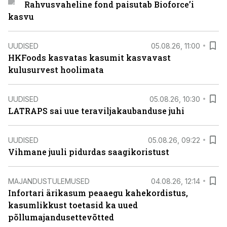
Rahvusvaheline fond paisutab Bioforce’i
kasvu
UUDISED
05.08.26, 11:00
HKFoods kasvatas kasumit kasvavast
kulusurvest hoolimata
UUDISED
05.08.26, 10:30
LATRAPS sai uue teraviljakaubanduse juhi
UUDISED
05.08.26, 09:22
Vihmane juuli pidurdas saagikoristust
MAJANDUSTULEMUSED
04.08.26, 12:14
Infortari ärikasum peaaegu kahekordistus,
kasumlikkust toetasid ka uued
põllumajandusettevõtted