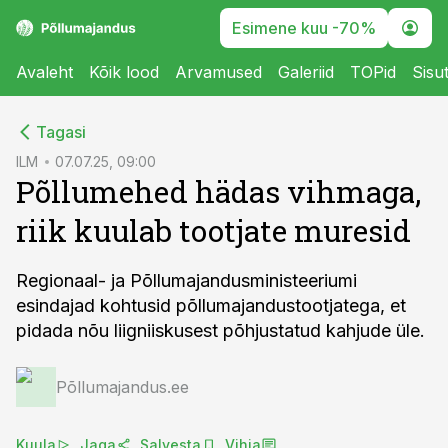
Esimene kuu -70%
Avaleht
Kõik lood
Arvamused
Galeriid
TOPid
Sisu
cebook
Tagasi
Twitter)
ILM
07.07.25, 09:00
Põllumehed hädas vihmaga,
kedIn
riik kuulab tootjate muresid
ail
k
Regionaal- ja Põllumajandusministeeriumi
esindajad kohtusid põllumajandustootjatega, et
pidada nõu liigniiskusest põhjustatud kahjude üle.
Põllumajandus.ee
Kuula
Jaga
Salvesta
Vihja