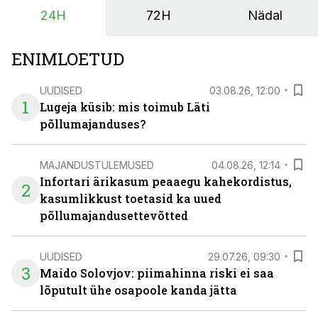
Seetõttu on akusalvestid muutumas nii ehitus- kui ka
24H
72H
Nädal
põllumajandusettevõtete jaoks üheks olulisemaks
investeeringuks energialahendustes.
ENIMLOETUD
UUDISED
03.08.26, 12:00
1
Lugeja küsib: mis toimub Läti
põllumajanduses?
MAJANDUSTULEMUSED
04.08.26, 12:14
Infortari ärikasum peaaegu kahekordistus,
2
kasumlikkust toetasid ka uued
põllumajandusettevõtted
UUDISED
29.07.26, 09:30
3
Maido Solovjov: piimahinna riski ei saa
lõputult ühe osapoole kanda jätta