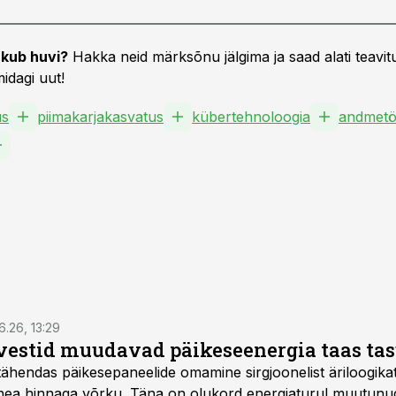
kub huvi?
Hakka neid märksõnu jälgima ja saad alati teavitu
idagi uut!
us
piimakarjakasvatus
kübertehnoloogia
andmetö
6.26, 13:29
vestid muudavad päikeseenergia taas ta
tähendas päikesepaneelide omamine sirgjoonelist äriloogikat:
 hea hinnaga võrku. Täna on olukord energiaturul muutunu