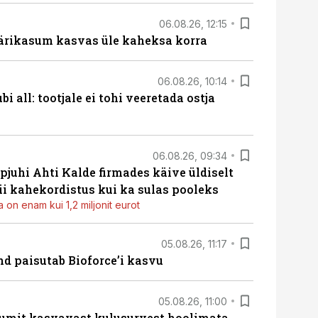
06.08.26, 12:15
ärikasum kasvas üle kaheksa korra
06.08.26, 10:14
i all: tootjale ei tohi veeretada ostja
06.08.26, 09:34
pjuhi Ahti Kalde firmades käive üldiselt
i kahekordistus kui ka sulas pooleks
 on enam kui 1,2 miljonit eurot
05.08.26, 11:17
d paisutab Bioforce’i kasvu
05.08.26, 11:00
umit kasvavast kulusurvest hoolimata