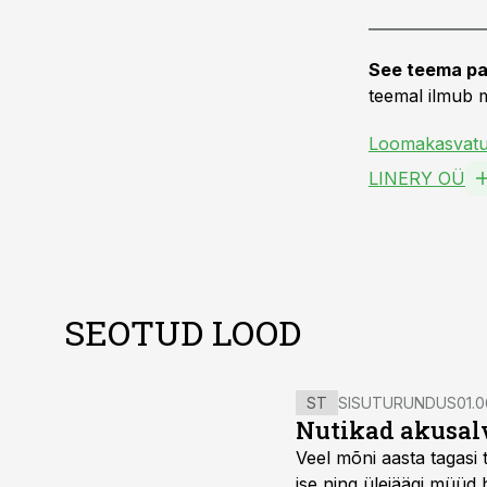
See teema pa
teemal ilmub m
Loomakasvat
LINERY OÜ
SEOTUD LOOD
ST
SISUTURUNDUS
01.0
Nutikad akusal
Veel mõni aasta tagasi 
ise ning ülejäägi müüd