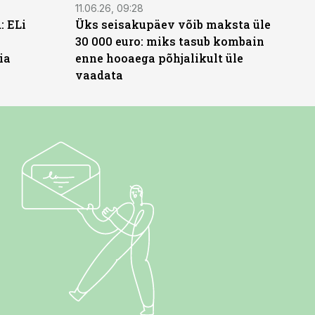
11.06.26, 09:28
: ELi
Üks seisakupäev võib maksta üle
30 000 euro: miks tasub kombain
ia
enne hooaega põhjalikult üle
vaadata