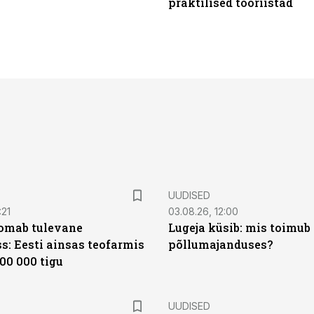
praktilised tööriistad
UUDISED
:21
03.08.26, 12:00
oomab tulevane
Lugeja küsib: mis toimub 
s: Eesti ainsas teofarmis
põllumajanduses?
00 000 tigu
UUDISED