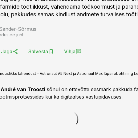
farmide tootlikkust, vähendama töökoormust ja para
lu, pakkudes samas kindlust andmete turvalises tööt
 Sander-Sõrmus
ndus.ee juht
Jaga
Salvesta
Vihja
enduslikku lahendust – Astronaut A5 Next ja Astronaut Max lüpsirobotit ning
i
André van Troosti
sõnul on ettevõtte eesmärk pakkuda fa
i tootmisprotsessides kui ka digitaalses vastupidavuses.