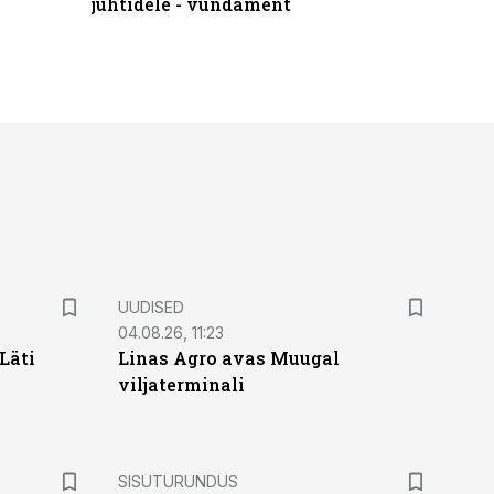
juhtidele - vundament
praktilis
UUDISED
04.08.26, 11:23
Läti
Linas Agro avas Muugal
viljaterminali
ST
SISUTURUNDUS