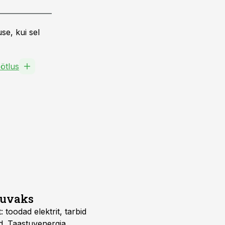
se, kui sel
ötlus
suvaks
 toodad elektrit, tarbid
d. Taastuvenergia