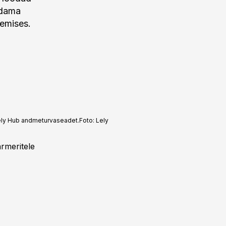
ndama
lemises.
 Lely Hub andmeturvaseadet.
Foto:
Lely
rmeritele