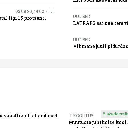
03.08.26, 14:00
UUDISED
al ligi 15 protsenti
LATRAPS sai uue teravi
UUDISED
Vihmane juuli pidurdas
8 akadeemilis
iasäästlikud lahendused
IT KOOLITUS
Muutuste juhtimise kooli