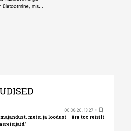
r ületootmine, mis
s nii ehitus- kui ka
tes.
UDISED
06.08.26, 13:27
majandust, metsi ja loodust – ära too reisilt
sreisijaid“