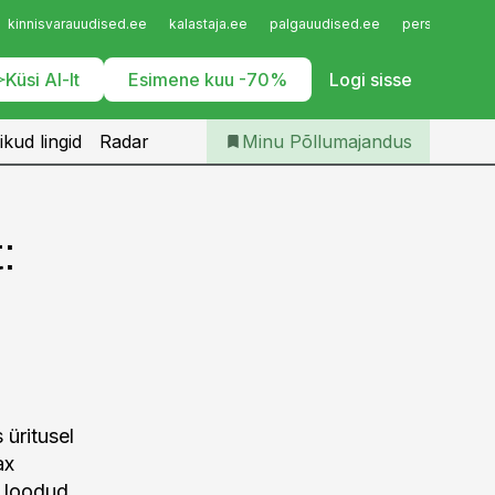
Iseteenindus
kinnisvarauudised.ee
kalastaja.ee
palgauudised.ee
personaliuudi
Telli Põllumajandus
Küsi AI-lt
Esimene kuu -70%
Logi sisse
ikud lingid
Radar
Minu Põllumajandus
:
 üritusel
ax
n loodud