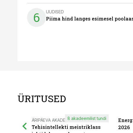
UUDISED
6
Piima hind langes esimesel poolaast
ÜRITUSED
8 akadeemilist tundi
Energ
ÄRIPÄEVA AKADEEMIA
Tehisintellekti meistriklass
2026