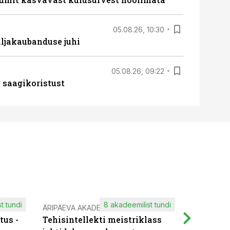
05.08.26, 10:30
ljakaubanduse juhi
05.08.26, 09:22
 saagikoristust
t tundi
8 akadeemilist tundi
ÄRIPÄEVA AKADEEMIA
IT KOOLIT
tus -
Tehisintellekti meistriklass
Muutuste