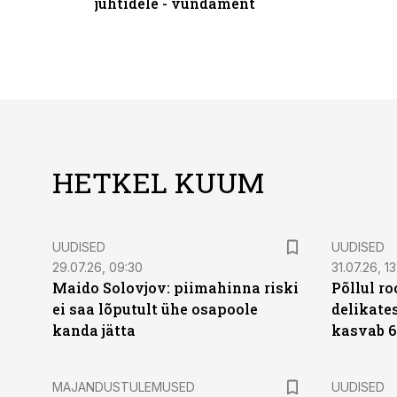
juhtidele - vundament
HETKEL KUUM
UUDISED
UUDISED
29.07.26, 09:30
31.07.26, 13
Maido Solovjov: piimahinna riski
Põllul r
ei saa lõputult ühe osapoole
delikates
kanda jätta
kasvab 6
MAJANDUSTULEMUSED
UUDISED