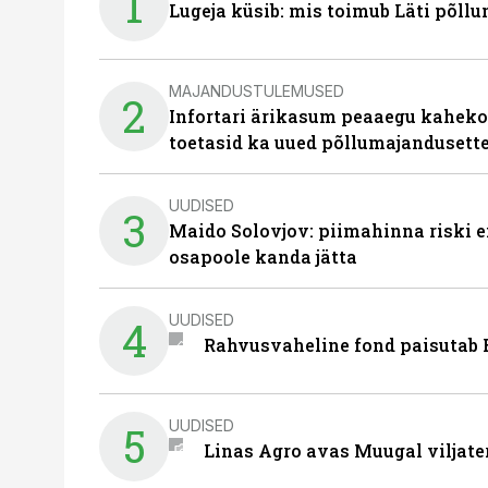
1
Lugeja küsib: mis toimub Läti põll
MAJANDUSTULEMUSED
2
Infortari ärikasum peaaegu kaheko
toetasid ka uued põllumajandusett
UUDISED
3
Maido Solovjov: piimahinna riski ei
osapoole kanda jätta
UUDISED
4
Rahvusvaheline fond paisutab B
UUDISED
5
Linas Agro avas Muugal viljate