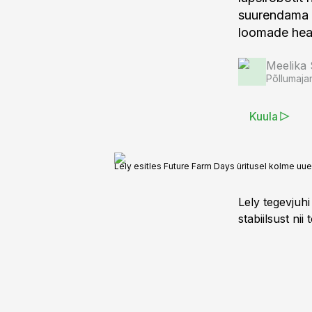
suurendama 
loomade heao
Meelika
Põllumaja
Kuula
Lely esitles Future Farm Days üritusel kolme uu
Lely tegevjuh
stabiilsust ni