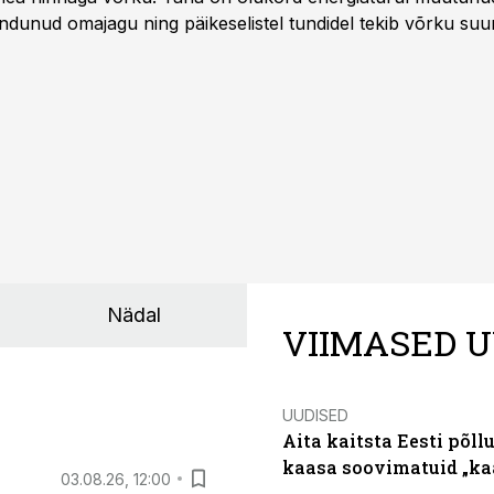
ndunud omajagu ning päikeselistel tundidel tekib võrku suu
ks või isegi negatiivseks. Seetõttu on akusalvestid muutuma
e jaoks üheks olulisemaks investeeringuks energialahendus
Nädal
VIIMASED U
UUDISED
Aita kaitsta Eesti põllu
kaasa soovimatuid „kaa
03.08.26, 12:00