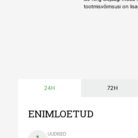
tootmisvõimsusi on lisa
surub börsihinna madala
põllumajandusettevõtet
24H
72H
ENIMLOETUD
UUDISED