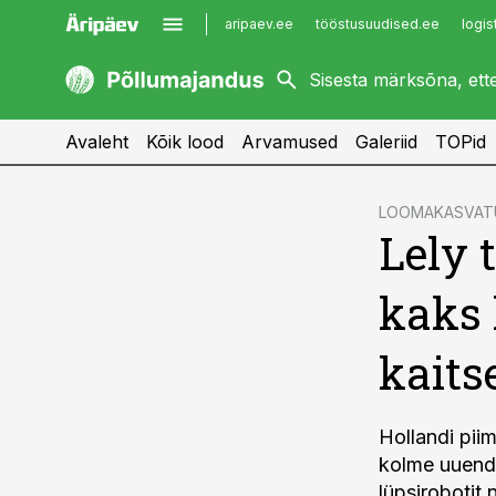
aripaev.ee
tööstusuudised.ee
logis
kaubandus.ee
imelineajalugu.ee
kinnisvarauudised.ee
imelineteadus.ee
Avaleht
Kõik lood
Arvamused
Galeriid
TOPid
cebook
LOOMAKASVAT
Lely 
Twitter)
kedIn
kaks 
ail
kaits
k
Hollandi pii
kolme uuendu
lüpsirobotit