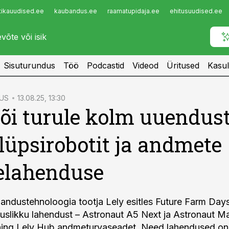
tikauudised.ee
kaubandus.ee
raamatupidaja.ee
ehitusuudised.ee
Infopank
Radar
Sisuturundus
Töö
Podcastid
Videod
Üritused
Kasul
US
13.08.25, 13:30
tõi turule kolm uuendust
lüpsirobotit ja andmete
elahenduse
mandustehnoloogia tootja Lely esitles Future Farm Days
slikku lahendust – Astronaut A5 Next ja Astronaut M
 ning Lely Hub andmeturvaseadet. Need lahendused o