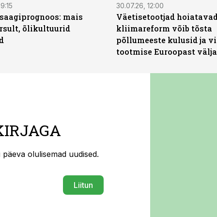
9:15
30.07.26, 12:00
saagiprognoos: mais
Väetisetootjad hoiatavad
rsult, õlikultuurid
kliimareform võib tõsta
d
põllumeeste kulusid ja vi
tootmise Euroopast välja
KIRJAGA
ti päeva olulisemad uudised.
Liitun