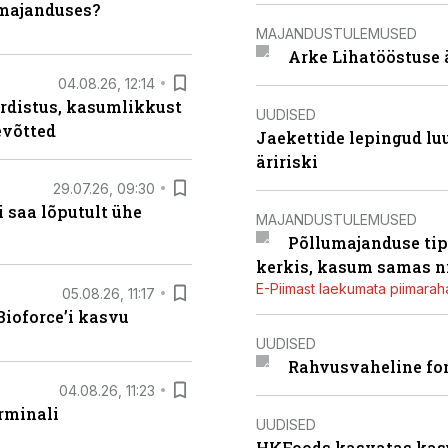
umajanduses?
MAJANDUSTULEMUSED
Arke Lihatööstuse 
04.08.26, 12:14
rdistus, kasumlikkust
UUDISED
evõtted
Jaekettide lepingud luub
äririski
29.07.26, 09:30
 saa lõputult ühe
MAJANDUSTULEMUSED
Põllumajanduse tip
kerkis, kasum samas ni
E-Piimast laekumata piimaraha
05.08.26, 11:17
ioforce’i kasvu
UUDISED
Rahvusvaheline fon
04.08.26, 11:23
rminali
UUDISED
HKFoods kasvatas kas