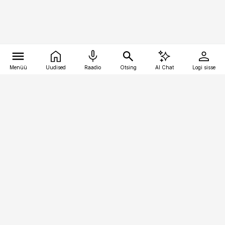
Menüü
Uudised
Raadio
Otsing
AI Chat
Logi sisse
Vana-Lõuna 39/1, 19094 Tallinn
(+372) 667 0111
pollumajandus@pollumajandus.ee
Telli
Reklaam
Firmast
Sisu kasutamisõigused
Ajakirjaniku
eetikakoodeks