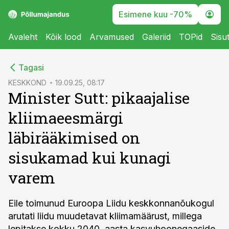
Esimene kuu -70%
Avaleht
Kõik lood
Arvamused
Galeriid
TOPid
Sisu
cebook
Tagasi
Twitter)
KESKKOND
19.09.25, 08:17
Minister Sutt: pikaajalise
kedIn
kliimaeesmärgi
ail
läbirääkimised on
k
sisukamad kui kunagi
varem
Eile toimunud Euroopa Liidu keskkonnanõukogul
arutati liidu muudetavat kliimamäärust, millega
lepitakse kokku 2040. aasta kasvuhoonegaaside