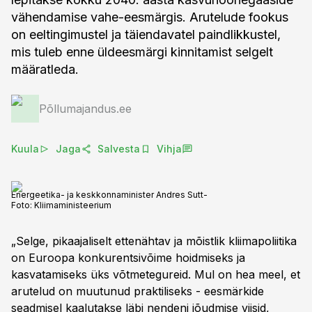
vähendamise vahe-eesmärgis. Arutelude fookus
on eeltingimustel ja täiendavatel paindlikkustel,
mis tuleb enne üldeesmärgi kinnitamist selgelt
määratleda.
Põllumajandus.ee
Kuula
Jaga
Salvesta
Vihja
Energeetika- ja keskkonnaminister Andres Sutt-
Foto:
Kliimaministeerium
„Selge, pikaajaliselt ettenähtav ja mõistlik kliimapoliitika
on Euroopa konkurentsivõime hoidmiseks ja
kasvatamiseks üks võtmetegureid. Mul on hea meel, et
arutelud on muutunud praktiliseks - eesmärkide
seadmisel kaalutakse läbi nendeni jõudmise viisid,