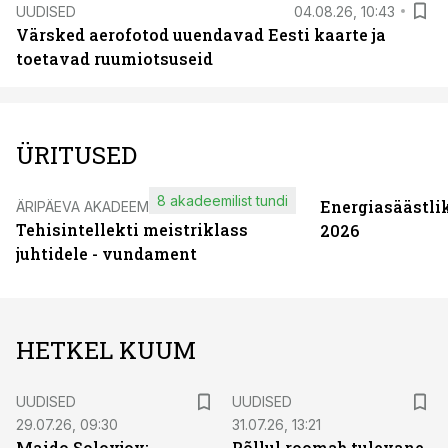
UUDISED
04.08.26, 10:43
Värsked aerofotod uuendavad Eesti kaarte ja
toetavad ruumiotsuseid
ÜRITUSED
8 akadeemilist tundi
Energiasäästli
ÄRIPÄEVA AKADEEMIA
Tehisintellekti meistriklass
2026
juhtidele - vundament
HETKEL KUUM
UUDISED
UUDISED
29.07.26, 09:30
31.07.26, 13:21
Maido Solovjov:
Põllul roomab tulevane