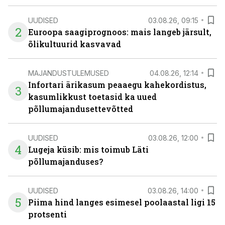
UUDISED
03.08.26, 09:15
2
Euroopa saagiprognoos: mais langeb järsult,
õlikultuurid kasvavad
MAJANDUSTULEMUSED
04.08.26, 12:14
Infortari ärikasum peaaegu kahekordistus,
3
kasumlikkust toetasid ka uued
põllumajandusettevõtted
UUDISED
03.08.26, 12:00
4
Lugeja küsib: mis toimub Läti
põllumajanduses?
UUDISED
03.08.26, 14:00
5
Piima hind langes esimesel poolaastal ligi 15
protsenti