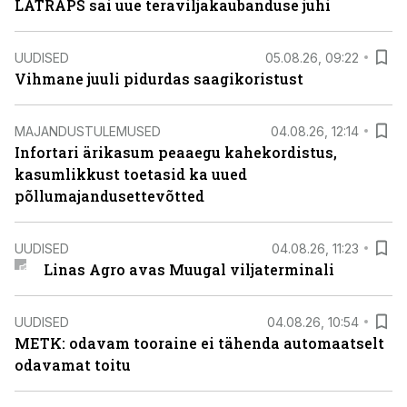
LATRAPS sai uue teraviljakaubanduse juhi
UUDISED
05.08.26, 09:22
Vihmane juuli pidurdas saagikoristust
MAJANDUSTULEMUSED
04.08.26, 12:14
Infortari ärikasum peaaegu kahekordistus,
kasumlikkust toetasid ka uued
põllumajandusettevõtted
UUDISED
04.08.26, 11:23
Linas Agro avas Muugal viljaterminali
UUDISED
04.08.26, 10:54
METK: odavam tooraine ei tähenda automaatselt
odavamat toitu