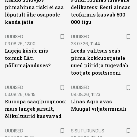
piimahinna riski ei saa
delikatess: Eesti ainsas
lõputult ühe osapoole
teofarmis kasvab 600
kanda jätta
000 tigu
UUDISED
UUDISED
03.08.26, 12:00
28.07.26, 11:44
Lugeja küsib: mis
Leedu valitsus seab
toimub Läti
piima kokkuostjatele
põllumajanduses?
uued piirid ja tugevdab
tootjate positsiooni
UUDISED
UUDISED
03.08.26, 09:15
04.08.26, 11:23
Euroopa saagiprognoos:
Linas Agro avas
mais langeb järsult,
Muugal viljaterminali
õlikultuurid kasvavad
ST
UUDISED
SISUTURUNDUS