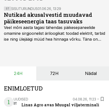
SISUTURUNDUS
01.06.26, 13:29
ST
Nutikad akusalvestid muudavad
päikeseenergia taas tasuvaks
Veel mõni aasta tagasi tähendas päikesepaneelide
omamine sirgjoonelist äriloogikat: toodad elektrit, tarbid
ise ning ülejäägi müüd hea hinnaga võrku. Täna on
olukord energiaturul muutunud. Taastuvenergia
tootmisvõimsusi on lisandunud omajagu ning
päikeselistel tundidel tekib võrku suur ületootmine, mis
surub börsihinna madalaks või isegi negatiivseks.
Seetõttu on akusalvestid muutumas nii ehitus- kui ka
24H
72H
Nädal
põllumajandusettevõtete jaoks üheks olulisemaks
investeeringuks energialahendustes.
ENIMLOETUD
UUDISED
04.08.26, 11:23
1
Linas Agro avas Muugal viljaterminali