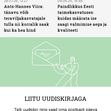
28.07.26, 13:27
09.06.26, 16:46
Ants-Hannes Viira:
Paindlikkus Eesti
tänavu võib
taimekasvatuses:
teraviljakasvatajale
kuidas määrata ise
tulla nii korralik saak
saagi valmimise aega ja
kui ka hea hind
kvaliteeti
LIITU UUDISKIRJAGA
Telli uudiskiri ning saad oma postkasti päeva