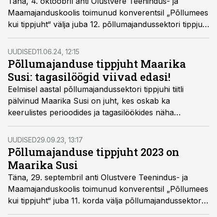
Täna, 4. oktoobril anti Olustvere Teenindus- ja
Maamajanduskoolis toimunud konverentsil „Põllumees
kui tippjuht“ välja juba 12. põllumajandussektori tippjuhi
tiitel, mille pälvis Vändra AS juht Margus Lepp. Tiitli
andis üle regionaal- ja põllumajandusminister Piret
UUDISED
11.06.24, 12:15
Hartman.
Põllumajanduse tippjuht Maarika
Susi: tagasilöögid viivad edasi!
Eelmisel aastal põllumajandussektori tippjuhi tiitli
pälvinud Maarika Susi on juht, kes oskab ka
keerulistes perioodides ja tagasilöökides näha
positiivset ja edasiviivat jõudu. Põllumajandussektor on
suurte muutuste tuules ja siit võitjana väljumine nõuab
UUDISED
29.09.23, 13:17
kiiret kohanemisvõimet ning paindlikkust plaane
Põllumajanduse tippjuht 2023 on
muuta, leiab Susi.
Maarika Susi
Täna, 29. septembril anti Olustvere Teenindus- ja
Maamajanduskoolis toimunud konverentsil „Põllumees
kui tippjuht“ juba 11. korda välja põllumajandussektori
tippjuhi tiitel, mille pälvis Kõo Agro juhatuse liige