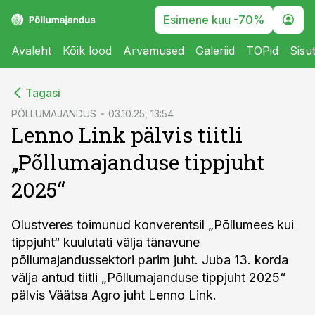
Esimene kuu -70%
Avaleht
Kõik lood
Arvamused
Galeriid
TOPid
Sisu
cebook
Tagasi
Twitter)
PÕLLUMAJANDUS
03.10.25, 13:54
Lenno Link pälvis tiitli
kedIn
„Põllumajanduse tippjuht
ail
2025“
k
Olustveres toimunud konverentsil „Põllumees kui
tippjuht“ kuulutati välja tänavune
põllumajandussektori parim juht. Juba 13. korda
välja antud tiitli „Põllumajanduse tippjuht 2025“
pälvis Väätsa Agro juht Lenno Link.