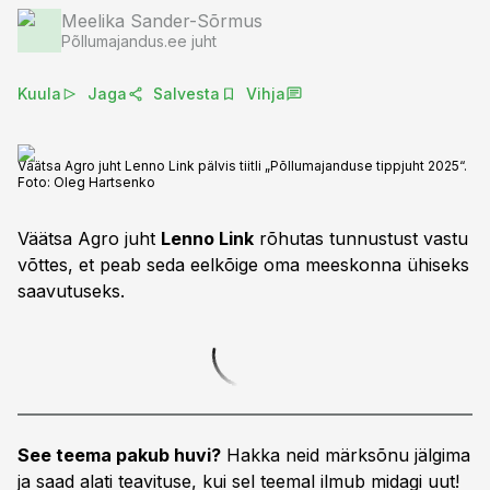
Meelika Sander-Sõrmus
Põllumajandus.ee juht
Kuula
Jaga
Salvesta
Vihja
Väätsa Agro juht Lenno Link pälvis tiitli „Põllumajanduse tippjuht 2025“.
Foto:
Oleg Hartsenko
Väätsa Agro juht
Lenno Link
rõhutas tunnustust vastu
võttes, et peab seda eelkõige oma meeskonna ühiseks
saavutuseks.
See teema pakub huvi?
Hakka neid märksõnu jälgima
ja saad alati teavituse, kui sel teemal ilmub midagi uut!