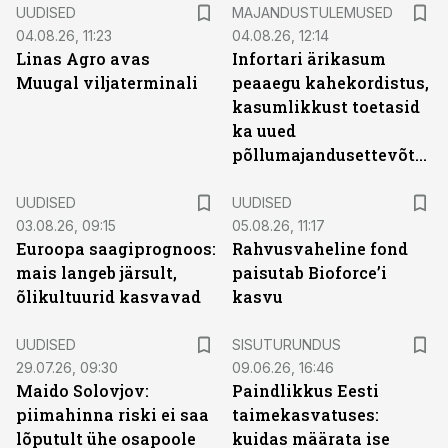
UUDISED
MAJANDUSTULEMUSED
04.08.26, 11:23
04.08.26, 12:14
Linas Agro avas
Infortari ärikasum
Muugal viljaterminali
peaaegu kahekordistus,
kasumlikkust toetasid
ka uued
põllumajandusettevõtted
UUDISED
UUDISED
03.08.26, 09:15
05.08.26, 11:17
Euroopa saagiprognoos:
Rahvusvaheline fond
mais langeb järsult,
paisutab Bioforce’i
õlikultuurid kasvavad
kasvu
ST
UUDISED
SISUTURUNDUS
29.07.26, 09:30
09.06.26, 16:46
Maido Solovjov:
Paindlikkus Eesti
piimahinna riski ei saa
taimekasvatuses:
lõputult ühe osapoole
kuidas määrata ise