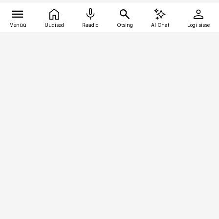
Menüü
Uudised
Raadio
Otsing
AI Chat
Logi sisse
Vana-Lõuna 39/1, 19094 Tallinn
(+372) 667 0111
pollumajandus@pollumajandus.ee
Telli
Reklaam
Firmast
Sisu kasutamisõigused
Ajakirjaniku
eetikakoodeks
Üldtingimused
Privaatsustingimused
Küpsiste poliitika
KKK
Eesti Meediaettevõtete
Eelistuste haldamine