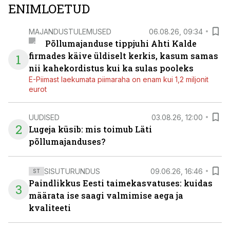
ENIMLOETUD
MAJANDUSTULEMUSED
06.08.26, 09:34
Põllumajanduse tippjuhi Ahti Kalde
firmades käive üldiselt kerkis, kasum samas
1
nii kahekordistus kui ka sulas pooleks
E-Piimast laekumata piimaraha on enam kui 1,2 miljonit
eurot
UUDISED
03.08.26, 12:00
2
Lugeja küsib: mis toimub Läti
põllumajanduses?
SISUTURUNDUS
09.06.26, 16:46
ST
Paindlikkus Eesti taimekasvatuses: kuidas
3
määrata ise saagi valmimise aega ja
kvaliteeti