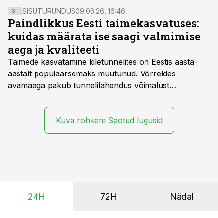
Maarika Susi. Tiitli andis üle regionaalminister Madis
SISUTURUNDUS
09.06.26, 16:46
ST
Kallas.
Paindlikkus Eesti taimekasvatuses:
kuidas määrata ise saagi valmimise
aega ja kvaliteeti
Taimede kasvatamine kiletunnelites on Eestis aasta-
aastalt populaarsemaks muutunud. Võrreldes
avamaaga pakub tunnelilahendus võimalust
saagikoristuse algust kuni kahe nädala võrra
varasemaks tuua või hoopis hilisemaks lükata. Hästi
planeerides on tänu sellele võimalik saada ka saagi
Kuva rohkem Seotud lugusid
eest turul kõrgemat hinda.
24H
72H
Nädal