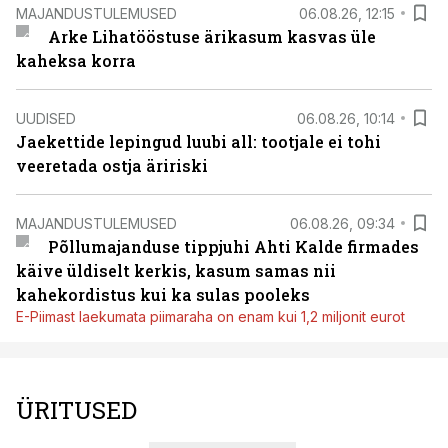
MAJANDUSTULEMUSED
06.08.26, 12:15
Arke Lihatööstuse ärikasum kasvas üle
kaheksa korra
UUDISED
06.08.26, 10:14
Jaekettide lepingud luubi all: tootjale ei tohi
veeretada ostja äririski
MAJANDUSTULEMUSED
06.08.26, 09:34
Põllumajanduse tippjuhi Ahti Kalde firmades
käive üldiselt kerkis, kasum samas nii
kahekordistus kui ka sulas pooleks
E-Piimast laekumata piimaraha on enam kui 1,2 miljonit eurot
ÜRITUSED