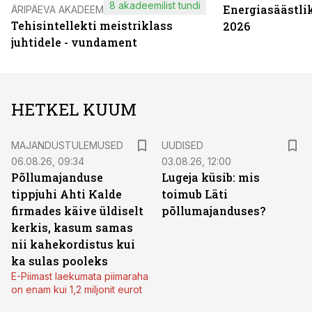
8 akadeemilist tundi
Energiasäästli
ÄRIPÄEVA AKADEEMIA
Tehisintellekti meistriklass
2026
juhtidele - vundament
HETKEL KUUM
MAJANDUSTULEMUSED
UUDISED
06.08.26, 09:34
03.08.26, 12:00
Põllumajanduse
Lugeja küsib: mis
tippjuhi Ahti Kalde
toimub Läti
firmades käive üldiselt
põllumajanduses?
kerkis, kasum samas
nii kahekordistus kui
ka sulas pooleks
E-Piimast laekumata piimaraha
on enam kui 1,2 miljonit eurot