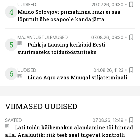
UUDISED
29.07.26, 09:30
4
Maido Solovjov: piimahinna riski ei saa
lõputult ühe osapoole kanda jätta
MAJANDUSTULEMUSED
07.08.26, 09:30
5
Puhk ja Lausing kerkisid Eesti
suurimateks toidutöösturiteks
UUDISED
04.08.26, 11:23
6
Linas Agro avas Muugal viljaterminali
VIIMASED UUDISED
SAATED
07.08.26, 12:49
Läti toidu käibemaksu alandamine tõi hinnad
alla. Analüütik: riik teeb seal tugevat kontrolli