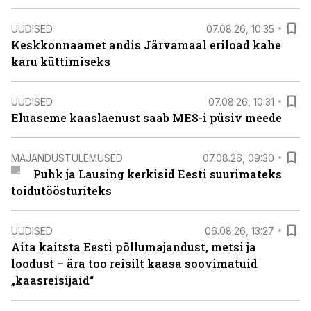
UUDISED
07.08.26, 10:35
Keskkonnaamet andis Järvamaal eriload kahe
karu küttimiseks
UUDISED
07.08.26, 10:31
Eluaseme kaaslaenust saab MES-i püsiv meede
MAJANDUSTULEMUSED
07.08.26, 09:30
Puhk ja Lausing kerkisid Eesti suurimateks
toidutöösturiteks
UUDISED
06.08.26, 13:27
Aita kaitsta Eesti põllumajandust, metsi ja
loodust – ära too reisilt kaasa soovimatuid
„kaasreisijaid“