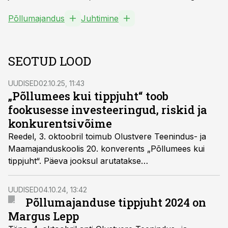
Põllumajandus
Juhtimine
SEOTUD LOOD
UUDISED
02.10.25, 11:43
„Põllumees kui tippjuht“ toob
fookusesse investeeringud, riskid ja
konkurentsivõime
Reedel, 3. oktoobril toimub Olustvere Teenindus- ja
Maamajanduskoolis 20. konverents „Põllumees kui
tippjuht“. Päeva jooksul arutatakse
põllumajandussektori konkurentsivõimet, Eesti ja
maailma majandust, välispoliitilisi väljakutseid ning
UUDISED
04.10.24, 13:42
piimanduse tulevikku.
Põllumajanduse tippjuht 2024 on
Margus Lepp