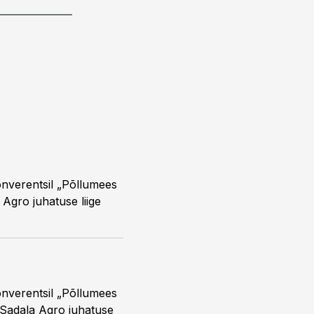
onverentsil „Põllumees
o Agro juhatuse liige
onverentsil „Põllumees
is Sadala Agro juhatuse