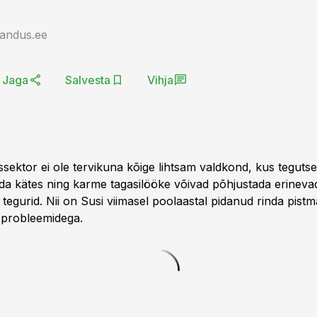
jandus.ee
Jaga
Salvesta
Vihja
ektor ei ole tervikuna kõige lihtsam valdkond, kus tegutsed
a kätes ning karme tagasilööke võivad põhjustada erinevad
 tegurid. Nii on Susi viimasel poolaastal pidanud rinda pistm
d probleemidega.