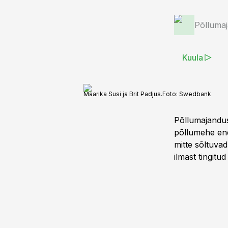
Põlluma
Kuula
Maarika Susi ja Brit Padjus.
Foto:
Swedbank
Põllumajanduss
põllumehe end
mitte sõltuvad
ilmast tingitu