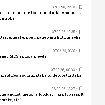
07.08.26, 12:49
ksu alandamine tõi hinnad alla. Analüütik:
ontrolli
07.08.26, 10:35
ärvamaal eriload kahe karu küttimiseks
07.08.26, 10:31
saab MES-i püsiv meede
07.08.26, 09:30
rkisid Eesti suurimateks toidutöösturiteks
06.08.26, 13:27
majandust, metsi ja loodust – ära too reisilt
sreisijaid“