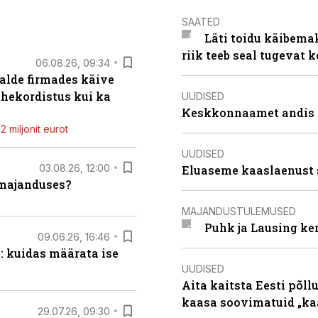
SAATED
Läti toidu käibema
riik teeb seal tugevat k
06.08.26, 09:34
alde firmades käive
ahekordistus kui ka
UUDISED
Keskkonnaamet andis J
 miljonit eurot
UUDISED
03.08.26, 12:00
Eluaseme kaaslaenust 
umajanduses?
MAJANDUSTULEMUSED
Puhk ja Lausing ke
09.06.26, 16:46
: kuidas määrata ise
UUDISED
Aita kaitsta Eesti põllu
kaasa soovimatuid „kaa
29.07.26, 09:30