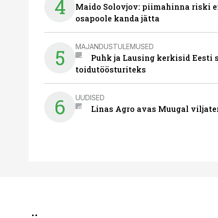
4
Maido Solovjov: piimahinna riski ei
osapoole kanda jätta
MAJANDUSTULEMUSED
5
Puhk ja Lausing kerkisid Eesti
toidutöösturiteks
UUDISED
6
Linas Agro avas Muugal viljate