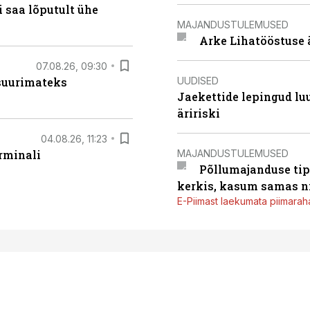
 saa lõputult ühe
MAJANDUSTULEMUSED
Arke Lihatööstuse 
07.08.26, 09:30
UUDISED
 suurimateks
Jaekettide lepingud luub
äririski
04.08.26, 11:23
MAJANDUSTULEMUSED
rminali
Põllumajanduse tip
kerkis, kasum samas ni
E-Piimast laekumata piimaraha