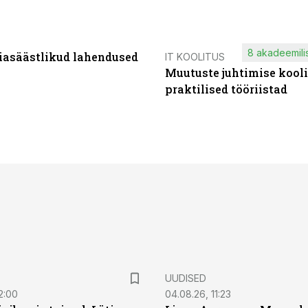
8 akadeemilis
iasäästlikud lahendused
IT KOOLITUS
Muutuste juhtimise kooli
praktilised tööriistad
UUDISED
2:00
04.08.26, 11:23