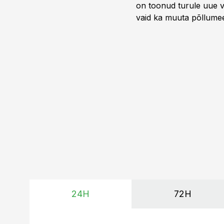
on toonud turule uue v
vaid ka muuta põllumees
24H
72H