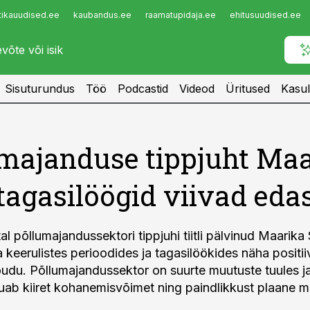
tikauudised.ee
kaubandus.ee
raamatupidaja.ee
ehitusuudised.ee
Infopank
Radar
Sisuturundus
Töö
Podcastid
Videod
Üritused
Kasul
majanduse tippjuht Ma
 tagasilöögid viivad edas
al põllumajandussektori tippjuhi tiitli pälvinud Maarika 
keerulistes perioodides ja tagasilöökides näha positii
õudu. Põllumajandussektor on suurte muutuste tuules ja 
uab kiiret kohanemisvõimet ning paindlikkust plaane m