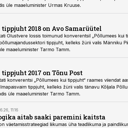
 andis üle maaeluminister Urmas Kruuse.
tippjuht 2018 on Avo Samarüütel
tati Olustvere lossis toimunud konverentsil „Põllumees kui 
a põllumajandussektori tippjuht, kelleks žürii valis Männiku 
is üle maaeluminister Tarmo Tamm.
tippjuht 2017 on Tõnu Post
ati konverentsi „Põllumees kui tippjuht“ raames viiendat aast
lmapaisvaim tippjuht, kelleks žürii valis tänavu Kõljala Põll
ndis üle maaeluminister Tarmo Tamm.
6.26, 11:16
gika aitab saaki paremini kaitsta
on väetamisstrateegiad liikumas üha teadlikuma ja paindlik