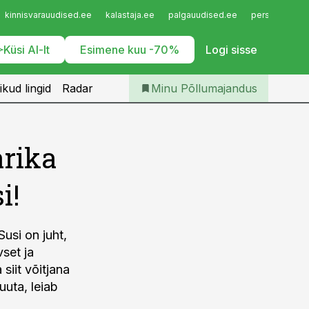
Iseteenindus
kinnisvarauudised.ee
kalastaja.ee
palgauudised.ee
personaliuudi
Telli Põllumajandus
Küsi AI-lt
Esimene kuu -70%
Logi sisse
ikud lingid
Radar
Minu Põllumajandus
arika
i!
Susi on juht,
vset ja
siit võitjana
uuta, leiab