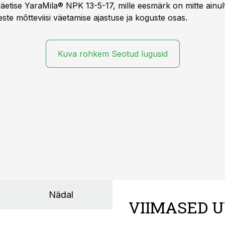
äetise YaraMila® NPK 13-5-17, mille eesmärk on mitte ainul
te mõtteviisi väetamise ajastuse ja koguste osas.
Kuva rohkem Seotud lugusid
Nädal
VIIMASED U