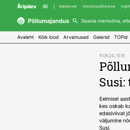
aripaev.ee
tööstusuudised.ee
logis
kaubandus.ee
imelineajalugu.ee
kinnisvarauudised.ee
imelineteadus.ee
Avaleht
Kõik lood
Arvamused
Galeriid
TOPid
cebook
11.06.24, 12:15
Põllu
Twitter)
kedIn
Susi:
ail
k
Eelmisel aast
kes oskab ka 
edasiviivat j
väljumine nõ
Susi.