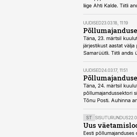
liige Ahti Kalde. Tiitli
UUDISED
23.03.18, 11:19
Põllumajanduse 
Täna, 23. märtsil kuulu
järjestikust aastat välj
Samarüütli. Tiitli and
UUDISED
24.03.17, 11:51
Põllumajanduse 
Täna, 24. märtsil kuulut
põllumajandussektori si
Tõnu Posti. Auhinna a
ST
SISUTURUNDUS
22.0
Uus väetamisloo
Eesti põllumajanduses 