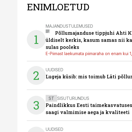
ENIMLOETUD
MAJANDUSTULEMUSED
Põllumajanduse tippjuhi Ahti K
1
üldiselt kerkis, kasum samas nii k
sulas pooleks
E-Piimast laekumata piimaraha on enam kui 1,2
UUDISED
2
Lugeja küsib: mis toimub Läti põll
ST
SISUTURUNDUS
3
Paindlikkus Eesti taimekasvatuses
saagi valmimise aega ja kvaliteeti
UUDISED