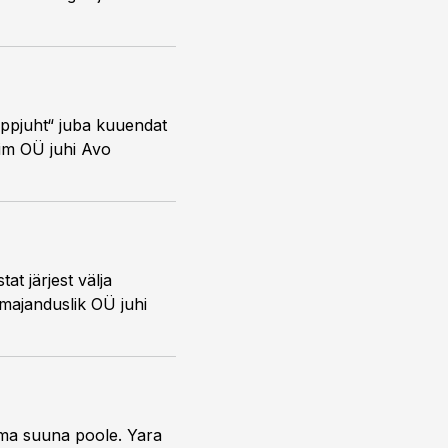
tippjuht“ juba kuuendat
Piim OÜ juhi Avo
at järjest välja
umajanduslik OÜ juhi
uma suuna poole. Yara