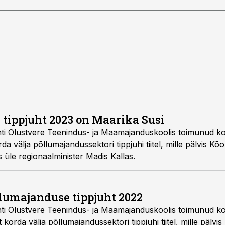
tippjuht 2023 on Maarika Susi
nti Olustvere Teenindus- ja Maamajanduskoolis toimunud k
orda välja põllumajandussektori tippjuhi tiitel, mille pälvis Kõ
is üle regionaalminister Madis Kallas.
lumajanduse tippjuht 2022
nti Olustvere Teenindus- ja Maamajanduskoolis toimunud k
 korda välja põllumajandussektori tippjuhi tiitel, mille pälv