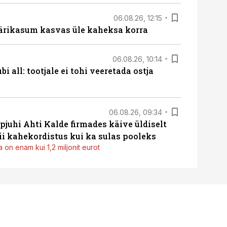
06.08.26, 12:15
ärikasum kasvas üle kaheksa korra
06.08.26, 10:14
i all: tootjale ei tohi veeretada ostja
06.08.26, 09:34
pjuhi Ahti Kalde firmades käive üldiselt
i kahekordistus kui ka sulas pooleks
 on enam kui 1,2 miljonit eurot