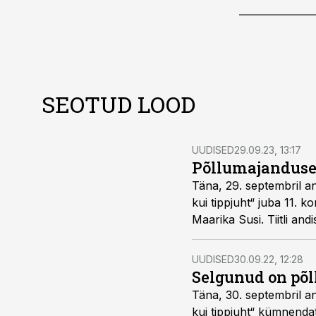
SEOTUD LOOD
UUDISED
29.09.23, 13:17
Põllumajanduse 
Täna, 29. septembril a
kui tippjuht“ juba 11. k
Maarika Susi. Tiitli and
UUDISED
30.09.22, 12:28
Selgunud on põl
Täna, 30. septembril a
kui tippjuht“ kümnendat