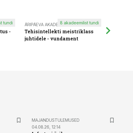
t tundi
8 akadeemilist tundi
ÄRIPÄEVA AKADEEMIA
IT KOOLIT
tus -
Tehisintellekti meistriklass
Muutuste
juhtidele - vundament
praktilis
MAJANDUSTULEMUSED
04.08.26, 12:14