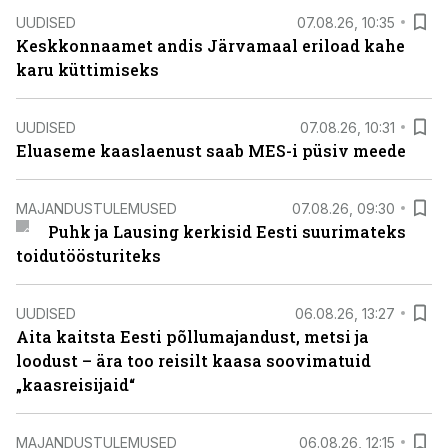
UUDISED
07.08.26, 10:35
Keskkonnaamet andis Järvamaal eriload kahe
karu küttimiseks
UUDISED
07.08.26, 10:31
Eluaseme kaaslaenust saab MES-i püsiv meede
MAJANDUSTULEMUSED
07.08.26, 09:30
Puhk ja Lausing kerkisid Eesti suurimateks
toidutöösturiteks
UUDISED
06.08.26, 13:27
Aita kaitsta Eesti põllumajandust, metsi ja
loodust – ära too reisilt kaasa soovimatuid
„kaasreisijaid“
MAJANDUSTULEMUSED
06.08.26, 12:15