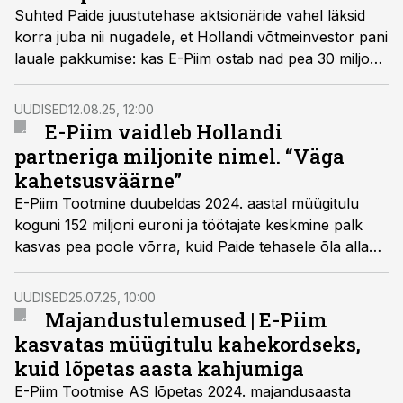
Suhted Paide juustutehase aktsionäride vahel läksid
korra juba nii nugadele, et Hollandi võtmeinvestor pani
lauale pakkumise: kas E-Piim ostab nad pea 30 miljoni
euro eest välja või võtavad ise 1 euro eest
suurosaluse.
UUDISED
12.08.25, 12:00
E-Piim vaidleb Hollandi
partneriga miljonite nimel. “Väga
kahetsusväärne”
E-Piim Tootmine duubeldas 2024. aastal müügitulu
koguni 152 miljoni euroni ja töötajate keskmine palk
kasvas pea poole võrra, kuid Paide tehasele õla alla
pannud Hollandi partneriga vaieldakse arbitraažis
miljonite pärast.
UUDISED
25.07.25, 10:00
Majandustulemused | E-Piim
kasvatas müügitulu kahekordseks,
kuid lõpetas aasta kahjumiga
E-Piim Tootmise AS lõpetas 2024. majandusaasta