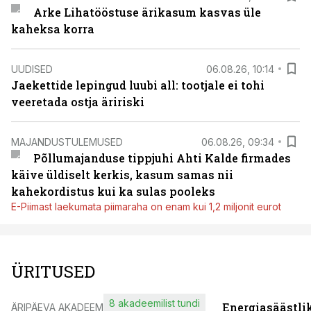
Arke Lihatööstuse ärikasum kasvas üle
kaheksa korra
UUDISED
06.08.26, 10:14
Jaekettide lepingud luubi all: tootjale ei tohi
veeretada ostja äririski
MAJANDUSTULEMUSED
06.08.26, 09:34
Põllumajanduse tippjuhi Ahti Kalde firmades
käive üldiselt kerkis, kasum samas nii
kahekordistus kui ka sulas pooleks
E-Piimast laekumata piimaraha on enam kui 1,2 miljonit eurot
ÜRITUSED
8 akadeemilist tundi
Energiasäästli
ÄRIPÄEVA AKADEEMIA