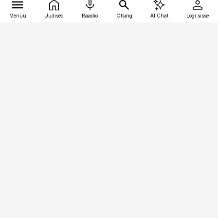
Menüü
Uudised
Raadio
Otsing
AI Chat
Logi sisse
Vana-Lõuna 39/1, 19094 Tallinn
(+372) 667 0111
pollumajandus@pollumajandus.ee
Telli
Reklaam
Firmast
Sisu kasutamisõigused
Ajakirjaniku
eetikakoodeks
Üldtingimused
Privaatsustingimused
Küpsiste poliitika
KKK
Eesti Meediaettevõtete
Eelistuste haldamine
Liit