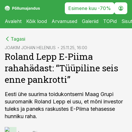
Esimene kuu -70%
Avaleht
Kõik lood
Arvamused
Galeriid
TOPid
Sisu
cebook
Tagasi
Twitter)
JOAKIM JOHAN HELENIUS
25.11.25, 16:00
Roland Lepp E-Piima
kedIn
rahahädast: “Tüüpiline seis
ail
enne pankrotti”
k
Eesti ühe suurima toidukontserni Maag Grupi
suuromanik Roland Lepp ei usu, et mõni investor
tuleks ja paneks raskustes E-Piima tehasesse
hunniku raha.