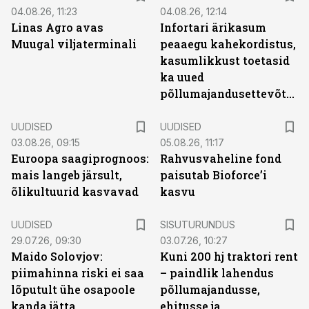
04.08.26, 11:23
04.08.26, 12:14
Linas Agro avas
Infortari ärikasum
Muugal viljaterminali
peaaegu kahekordistus,
kasumlikkust toetasid
ka uued
põllumajandusettevõtted
UUDISED
UUDISED
03.08.26, 09:15
05.08.26, 11:17
Euroopa saagiprognoos:
Rahvusvaheline fond
mais langeb järsult,
paisutab Bioforce’i
õlikultuurid kasvavad
kasvu
ST
UUDISED
SISUTURUNDUS
29.07.26, 09:30
03.07.26, 10:27
Maido Solovjov:
Kuni 200 hj traktori rent
piimahinna riski ei saa
– paindlik lahendus
lõputult ühe osapoole
põllumajandusse,
kanda jätta
ehitusse ja