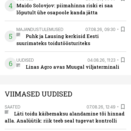
4
Maido Solovjov: piimahinna riski ei saa
lõputult ühe osapoole kanda jätta
MAJANDUSTULEMUSED
07.08.26, 09:30
5
Puhk ja Lausing kerkisid Eesti
suurimateks toidutöösturiteks
UUDISED
04.08.26, 11:23
6
Linas Agro avas Muugal viljaterminali
VIIMASED UUDISED
SAATED
07.08.26, 12:49
Läti toidu käibemaksu alandamine tõi hinnad
alla. Analüütik: riik teeb seal tugevat kontrolli