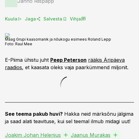
Janno Riispapp
Kuula
Jaga
Salvesta
Vihja
Maag Grupi kaasomanik ja nõukogu esimees Roland Lepp
Foto:
Raul Mee
E-Piima ühistu juht
Peep Peterson
rääkis Äripäeva
raadios
, et kaasata oleks vaja paarkümmend miljonit.
See teema pakub huvi?
Hakka neid märksõnu jälgima
ja saad alati teavituse, kui sel teemal ilmub midagi uut!
Joakim Johan Helenius
Jaanus Murakas