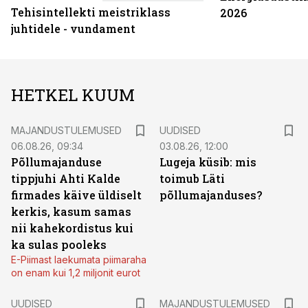
Tehisintellekti meistriklass
2026
juhtidele - vundament
HETKEL KUUM
MAJANDUSTULEMUSED
UUDISED
06.08.26, 09:34
03.08.26, 12:00
Põllumajanduse
Lugeja küsib: mis
tippjuhi Ahti Kalde
toimub Läti
firmades käive üldiselt
põllumajanduses?
kerkis, kasum samas
nii kahekordistus kui
ka sulas pooleks
E-Piimast laekumata piimaraha
on enam kui 1,2 miljonit eurot
UUDISED
MAJANDUSTULEMUSED