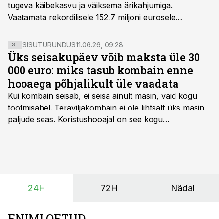
tugeva käibekasvu ja väiksema ärikahjumiga.
Vaatamata rekordilisele 152,7 miljoni eurosele
müügitulule jäi ettevõte siiski 2,44 miljoni euroga
kahjumisse. Mullusega võrreldes vähenes kahjum pea
SISUTURUNDUS
11.06.26, 09:28
ST
miljoni euro võrra, peegeldades Paide uue
Üks seisakupäev võib maksta üle 30
juustutööstuse stabiilset töörežiimi ja kasvavat
000 euro: miks tasub kombain enne
tootmismahtu.
hooaega põhjalikult üle vaadata
Kui kombain seisab, ei seisa ainult masin, vaid kogu
tootmisahel.
Teraviljakombain ei ole lihtsalt üks masin
paljude seas. Koristushooajal on see kogu
tootmisprotsessi kõige kriitilisem lüli. Kui külv,
taimekaitse ja väetamine jaotuvad kuude peale, siis
saagi kättesaamine ja realiseerimine toimub sageli väga
lühikese ajavahemiku jooksul – kõigest 2-4 nädalaga.
24H
72H
Nädal
ENIMLOETUD