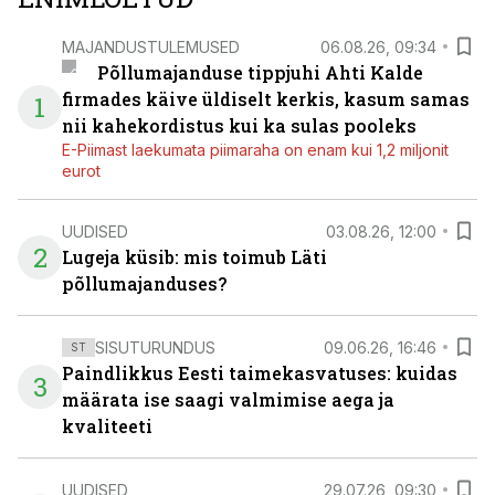
MAJANDUSTULEMUSED
06.08.26, 09:34
Põllumajanduse tippjuhi Ahti Kalde
firmades käive üldiselt kerkis, kasum samas
1
nii kahekordistus kui ka sulas pooleks
E-Piimast laekumata piimaraha on enam kui 1,2 miljonit
eurot
UUDISED
03.08.26, 12:00
2
Lugeja küsib: mis toimub Läti
põllumajanduses?
SISUTURUNDUS
09.06.26, 16:46
ST
Paindlikkus Eesti taimekasvatuses: kuidas
3
määrata ise saagi valmimise aega ja
kvaliteeti
UUDISED
29.07.26, 09:30