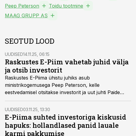
Peep Peterson
Toidu tootmine
MAAG GRUPP AS
SEOTUD LOOD
UUDISED
14.11.25, 06:15
Raskustes E-Piim vahetab juhid välja
ja otsib investorit
Raskustes E-Piima ühistu juhiks asub
ministrikogemusega Peep Peterson, kelle
eestvedamisel otsitakse investorit ja uut juhti Paide
tehasele.
UUDISED
03.11.25, 13:30
E-Piima suhted investoriga kiskusid
hapuks: hollandlased panid lauale
karmi pakkumise