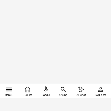
Menüü
Uudised
Raadio
Otsing
AI Chat
Logi sisse