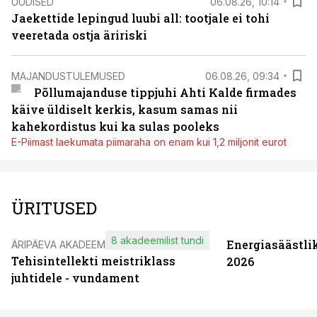
UUDISED
06.08.26, 10:14
Jaekettide lepingud luubi all: tootjale ei tohi
veeretada ostja äririski
MAJANDUSTULEMUSED
06.08.26, 09:34
Põllumajanduse tippjuhi Ahti Kalde firmades
käive üldiselt kerkis, kasum samas nii
kahekordistus kui ka sulas pooleks
E-Piimast laekumata piimaraha on enam kui 1,2 miljonit eurot
ÜRITUSED
8 akadeemilist tundi
Energiasäästli
ÄRIPÄEVA AKADEEMIA
Tehisintellekti meistriklass
2026
juhtidele - vundament