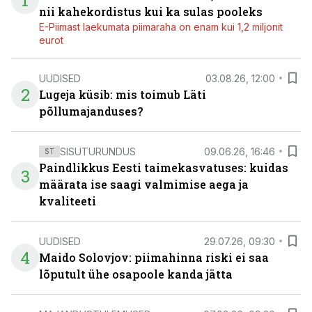
1
nii kahekordistus kui ka sulas pooleks
E-Piimast laekumata piimaraha on enam kui 1,2 miljonit
eurot
UUDISED
03.08.26, 12:00
2
Lugeja küsib: mis toimub Läti
põllumajanduses?
SISUTURUNDUS
09.06.26, 16:46
ST
Paindlikkus Eesti taimekasvatuses: kuidas
3
määrata ise saagi valmimise aega ja
kvaliteeti
UUDISED
29.07.26, 09:30
4
Maido Solovjov: piimahinna riski ei saa
lõputult ühe osapoole kanda jätta