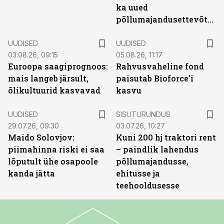
ka uued
põllumajandusettevõtted
UUDISED
UUDISED
03.08.26, 09:15
05.08.26, 11:17
Euroopa saagiprognoos:
Rahvusvaheline fond
mais langeb järsult,
paisutab Bioforce’i
õlikultuurid kasvavad
kasvu
ST
UUDISED
SISUTURUNDUS
29.07.26, 09:30
03.07.26, 10:27
Maido Solovjov:
Kuni 200 hj traktori rent
piimahinna riski ei saa
– paindlik lahendus
lõputult ühe osapoole
põllumajandusse,
kanda jätta
ehitusse ja
teehooldusesse