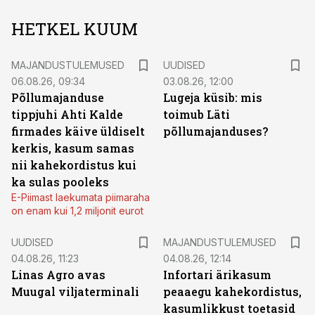
HETKEL KUUM
MAJANDUSTULEMUSED
UUDISED
06.08.26, 09:34
03.08.26, 12:00
Põllumajanduse
Lugeja küsib: mis
tippjuhi Ahti Kalde
toimub Läti
firmades käive üldiselt
põllumajanduses?
kerkis, kasum samas
nii kahekordistus kui
ka sulas pooleks
E-Piimast laekumata piimaraha
on enam kui 1,2 miljonit eurot
UUDISED
MAJANDUSTULEMUSED
04.08.26, 11:23
04.08.26, 12:14
Linas Agro avas
Infortari ärikasum
Muugal viljaterminali
peaaegu kahekordistus,
kasumlikkust toetasid