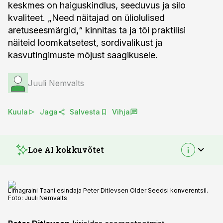
keskmes on haiguskindlus, seeduvus ja silo
kvaliteet. „Need näitajad on üliolulised
aretuseesmärgid,“ kinnitas ta ja tõi praktilisi
näiteid loomkatsetest, sordivalikust ja
kasvutingimuste mõjust saagikusele.
Juuli Nemvalts
Kuula
Jaga
Salvesta
Vihja
Loe AI kokkuvõtet
Limagraini Taani esindaja Peter Ditlevsen Older Seedsi konverentsil.
Foto:
Juuli Nemvalts