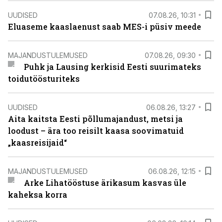
UUDISED
07.08.26, 10:31
Eluaseme kaaslaenust saab MES-i püsiv meede
MAJANDUSTULEMUSED
07.08.26, 09:30
Puhk ja Lausing kerkisid Eesti suurimateks
toidutöösturiteks
UUDISED
06.08.26, 13:27
Aita kaitsta Eesti põllumajandust, metsi ja
loodust – ära too reisilt kaasa soovimatuid
„kaasreisijaid“
MAJANDUSTULEMUSED
06.08.26, 12:15
Arke Lihatööstuse ärikasum kasvas üle
kaheksa korra