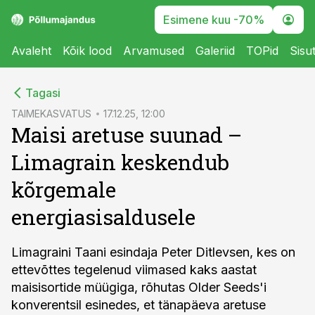
Esimene kuu -70%
Avaleht
Kõik lood
Arvamused
Galeriid
TOPid
Sisu
cebook
Tagasi
Twitter)
TAIMEKASVATUS
17.12.25, 12:00
Maisi aretuse suunad –
kedIn
Limagrain keskendub
ail
kõrgemale
k
energiasisaldusele
Limagraini Taani esindaja Peter Ditlevsen, kes on
ettevõttes tegelenud viimased kaks aastat
maisisortide müügiga, rõhutas Older Seeds'i
konverentsil esinedes, et tänapäeva aretuse