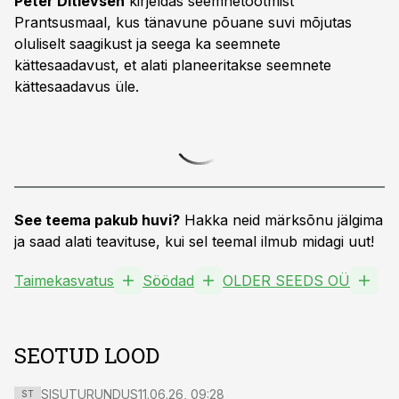
Peter Ditlevsen
kirjeldas seemnetootmist
Prantsusmaal, kus tänavune põuane suvi mõjutas
oluliselt saagikust ja seega ka seemnete
kättesaadavust, et alati planeeritakse seemnete
kättesaadavus üle.
See teema pakub huvi?
Hakka neid märksõnu jälgima
ja saad alati teavituse, kui sel teemal ilmub midagi uut!
Taimekasvatus
Söödad
OLDER SEEDS OÜ
SEOTUD LOOD
SISUTURUNDUS
11.06.26, 09:28
ST