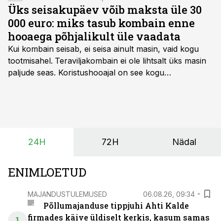
Üks seisakupäev võib maksta üle 30
000 euro: miks tasub kombain enne
hooaega põhjalikult üle vaadata
Kui kombain seisab, ei seisa ainult masin, vaid kogu
tootmisahel.
Teraviljakombain ei ole lihtsalt üks masin
paljude seas. Koristushooajal on see kogu
tootmisprotsessi kõige kriitilisem lüli. Kui külv,
taimekaitse ja väetamine jaotuvad kuude peale, siis
saagi kättesaamine ja realiseerimine toimub sageli väga
lühikese ajavahemiku jooksul – kõigest 2-4 nädalaga.
24H
72H
Nädal
ENIMLOETUD
MAJANDUSTULEMUSED
06.08.26, 09:34
Põllumajanduse tippjuhi Ahti Kalde
firmades käive üldiselt kerkis, kasum samas