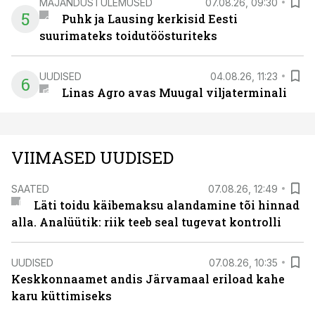
MAJANDUSTULEMUSED
07.08.26, 09:30
5
Puhk ja Lausing kerkisid Eesti
suurimateks toidutöösturiteks
UUDISED
04.08.26, 11:23
6
Linas Agro avas Muugal viljaterminali
VIIMASED UUDISED
SAATED
07.08.26, 12:49
Läti toidu käibemaksu alandamine tõi hinnad
alla. Analüütik: riik teeb seal tugevat kontrolli
UUDISED
07.08.26, 10:35
Keskkonnaamet andis Järvamaal eriload kahe
karu küttimiseks