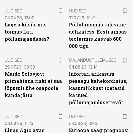
UUDISED
UUDISED
03.08.26, 12:00
31.07.26, 13:21
Lugeja küsib: mis
Põllul roomab tulevane
toimub Läti
delikatess: Eesti ainsas
põllumajanduses?
teofarmis kasvab 600
000 tigu
UUDISED
MAJANDUSTULEMUSED
29.07.26, 09:30
04.08.26, 12:14
Maido Solovjov:
Infortari ärikasum
piimahinna riski ei saa
peaaegu kahekordistus,
lõputult ühe osapoole
kasumlikkust toetasid
kanda jätta
ka uued
põllumajandusettevõtted
UUDISED
UUDISED
04.08.26, 11:23
03.08.26, 09:15
Linas Agro avas
Euroopa saagiprognoos: