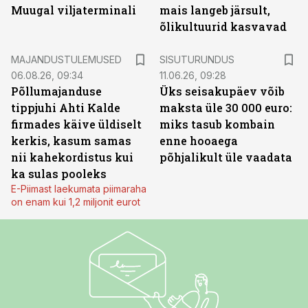
Muugal viljaterminali
mais langeb järsult,
õlikultuurid kasvavad
ST
MAJANDUSTULEMUSED
SISUTURUNDUS
06.08.26, 09:34
11.06.26, 09:28
Põllumajanduse
Üks seisakupäev võib
tippjuhi Ahti Kalde
maksta üle 30 000 euro:
firmades käive üldiselt
miks tasub kombain
kerkis, kasum samas
enne hooaega
nii kahekordistus kui
põhjalikult üle vaadata
ka sulas pooleks
E-Piimast laekumata piimaraha
on enam kui 1,2 miljonit eurot