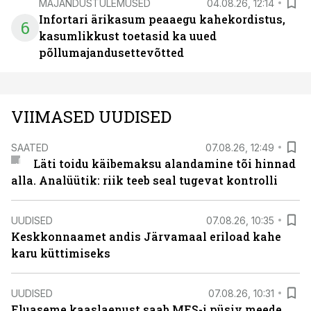
MAJANDUSTULEMUSED
04.08.26, 12:14
Infortari ärikasum peaaegu kahekordistus,
6
kasumlikkust toetasid ka uued
põllumajandusettevõtted
VIIMASED UUDISED
SAATED
07.08.26, 12:49
Läti toidu käibemaksu alandamine tõi hinnad
alla. Analüütik: riik teeb seal tugevat kontrolli
UUDISED
07.08.26, 10:35
Keskkonnaamet andis Järvamaal eriload kahe
karu küttimiseks
UUDISED
07.08.26, 10:31
Eluaseme kaaslaenust saab MES-i püsiv meede