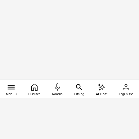
Menüü
Uudised
Raadio
Otsing
AI Chat
Logi sisse
Vana-Lõuna 39/1, 19094 Tallinn
(+372) 667 0111