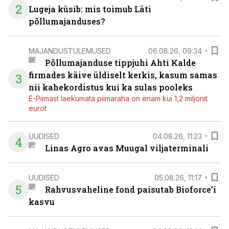
2
Lugeja küsib: mis toimub Läti
põllumajanduses?
MAJANDUSTULEMUSED
06.08.26, 09:34
Põllumajanduse tippjuhi Ahti Kalde
firmades käive üldiselt kerkis, kasum samas
3
nii kahekordistus kui ka sulas pooleks
E-Piimast laekumata piimaraha on enam kui 1,2 miljonit
eurot
UUDISED
04.08.26, 11:23
4
Linas Agro avas Muugal viljaterminali
UUDISED
05.08.26, 11:17
5
Rahvusvaheline fond paisutab Bioforce’i
kasvu