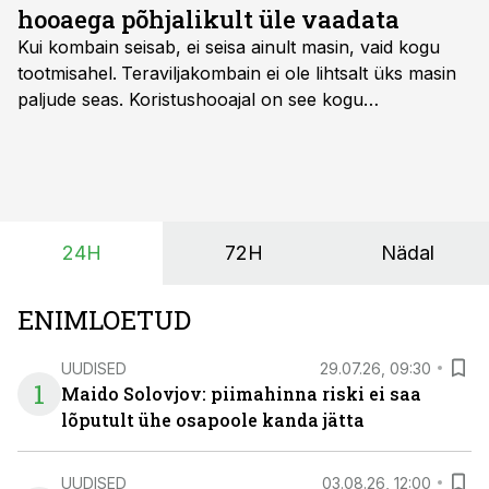
hooaega põhjalikult üle vaadata
Kui kombain seisab, ei seisa ainult masin, vaid kogu
tootmisahel.
Teraviljakombain ei ole lihtsalt üks masin
paljude seas. Koristushooajal on see kogu
tootmisprotsessi kõige kriitilisem lüli. Kui külv,
taimekaitse ja väetamine jaotuvad kuude peale, siis
saagi kättesaamine ja realiseerimine toimub sageli väga
lühikese ajavahemiku jooksul – kõigest 2-4 nädalaga.
24H
72H
Nädal
ENIMLOETUD
UUDISED
29.07.26, 09:30
1
Maido Solovjov: piimahinna riski ei saa
lõputult ühe osapoole kanda jätta
UUDISED
03.08.26, 12:00