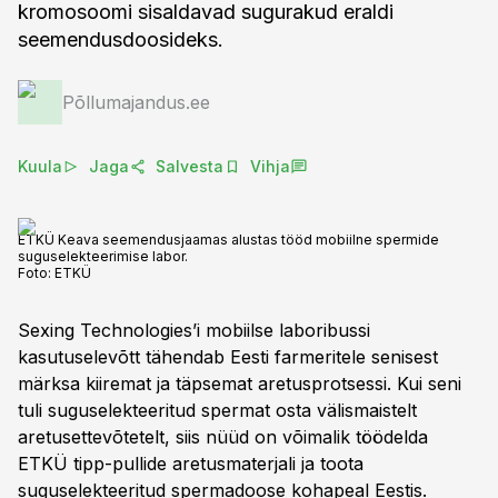
kromosoomi sisaldavad sugurakud eraldi
seemendusdoosideks.
Põllumajandus.ee
Kuula
Jaga
Salvesta
Vihja
ETKÜ Keava seemendusjaamas alustas tööd mobiilne spermide
suguselekteerimise labor.
Foto:
ETKÜ
Sexing Technologies’i mobiilse laboribussi
kasutuselevõtt tähendab Eesti farmeritele senisest
märksa kiiremat ja täpsemat aretusprotsessi. Kui seni
tuli suguselekteeritud spermat osta välismaistelt
aretusettevõtetelt, siis nüüd on võimalik töödelda
ETKÜ tipp-pullide aretusmaterjali ja toota
suguselekteeritud spermadoose kohapeal Eestis.