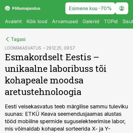
Esimene kuu -70%
Avaleht
Kõik lood
Arvamused
Galeriid
TOPid
Sisu
cebook
Tagasi
Twitter)
LOOMAKASVATUS
29.12.25, 09:57
Esmakordselt Eestis –
kedIn
unikaalne laboribuss tõi
ail
kohapeale moodsa
k
aretustehnoloogia
Eesti veisekasvatus teeb märgilise sammu tuleviku
suunas: ETKÜ Keava seemendusjaamas alustas
tööd mobiilne spermide suguselekteerimise labor,
mis võimaldab kohapeal sorteerida X- ja Y-