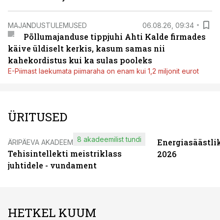
MAJANDUSTULEMUSED
06.08.26, 09:34
Põllumajanduse tippjuhi Ahti Kalde firmades
käive üldiselt kerkis, kasum samas nii
kahekordistus kui ka sulas pooleks
E-Piimast laekumata piimaraha on enam kui 1,2 miljonit eurot
ÜRITUSED
8 akadeemilist tundi
Energiasäästli
ÄRIPÄEVA AKADEEMIA
Tehisintellekti meistriklass
2026
juhtidele - vundament
HETKEL KUUM