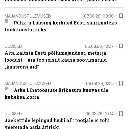
MAJANDUSTULEMUSED
07.08.26, 09:30
Puhk ja Lausing kerkisid Eesti suurimateks
toidutöösturiteks
UUDISED
06.08.26, 13:27
Aita kaitsta Eesti põllumajandust, metsi ja
loodust – ära too reisilt kaasa soovimatuid
„kaasreisijaid“
MAJANDUSTULEMUSED
06.08.26, 12:15
Arke Lihatööstuse ärikasum kasvas üle
kaheksa korra
UUDISED
06.08.26, 10:14
Jaekettide lepingud luubi all: tootjale ei tohi
veeretada ostja äririski