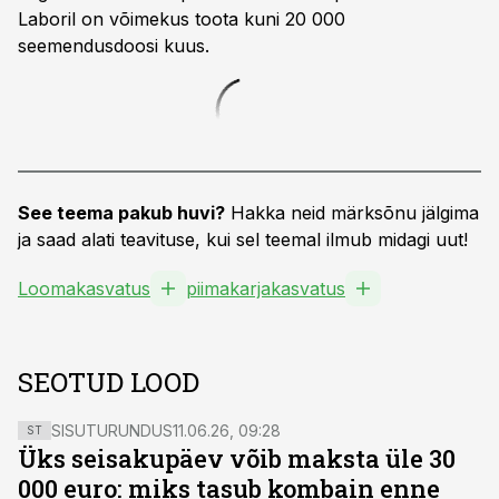
Laboril on võimekus toota kuni 20 000
seemendusdoosi kuus.
See teema pakub huvi?
Hakka neid märksõnu jälgima
ja saad alati teavituse, kui sel teemal ilmub midagi uut!
Loomakasvatus
piimakarjakasvatus
SEOTUD LOOD
SISUTURUNDUS
11.06.26, 09:28
ST
Üks seisakupäev võib maksta üle 30
000 euro: miks tasub kombain enne