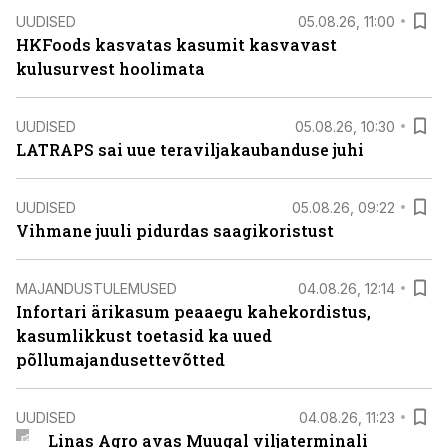
UUDISED
05.08.26, 11:00
HKFoods kasvatas kasumit kasvavast
kulusurvest hoolimata
UUDISED
05.08.26, 10:30
LATRAPS sai uue teraviljakaubanduse juhi
UUDISED
05.08.26, 09:22
Vihmane juuli pidurdas saagikoristust
MAJANDUSTULEMUSED
04.08.26, 12:14
Infortari ärikasum peaaegu kahekordistus,
kasumlikkust toetasid ka uued
põllumajandusettevõtted
UUDISED
04.08.26, 11:23
Linas Agro avas Muugal viljaterminali