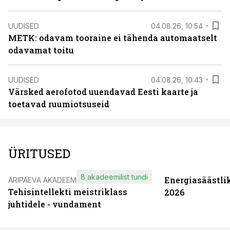
UUDISED
04.08.26, 10:54
METK: odavam tooraine ei tähenda automaatselt
odavamat toitu
UUDISED
04.08.26, 10:43
Värsked aerofotod uuendavad Eesti kaarte ja
toetavad ruumiotsuseid
ÜRITUSED
8 akadeemilist tundi
Energiasäästli
ÄRIPÄEVA AKADEEMIA
Tehisintellekti meistriklass
2026
juhtidele - vundament