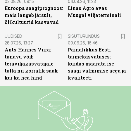
03.08.26, 09:15
04.08.26, 11:23
Euroopa saagiprognoos:
Linas Agro avas
mais langeb järsult,
Muugal viljaterminali
õlikultuurid kasvavad
ST
UUDISED
SISUTURUNDUS
28.07.26, 13:27
09.06.26, 16:46
Ants-Hannes Viira:
Paindlikkus Eesti
tänavu võib
taimekasvatuses:
teraviljakasvatajale
kuidas määrata ise
tulla nii korralik saak
saagi valmimise aega ja
kui ka hea hind
kvaliteeti