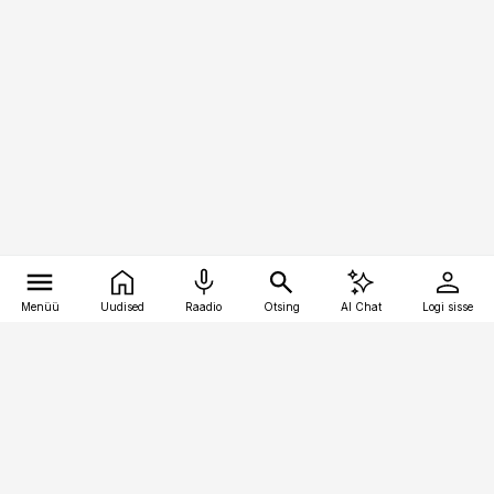
Menüü
Uudised
Raadio
Otsing
AI Chat
Logi sisse
Vana-Lõuna 39/1, 19094 Tallinn
(+372) 667 0111
pollumajandus@pollumajandus.ee