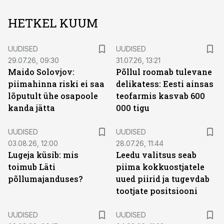
HETKEL KUUM
UUDISED
UUDISED
29.07.26, 09:30
31.07.26, 13:21
Maido Solovjov:
Põllul roomab tulevane
piimahinna riski ei saa
delikatess: Eesti ainsas
lõputult ühe osapoole
teofarmis kasvab 600
kanda jätta
000 tigu
UUDISED
UUDISED
03.08.26, 12:00
28.07.26, 11:44
Lugeja küsib: mis
Leedu valitsus seab
toimub Läti
piima kokkuostjatele
põllumajanduses?
uued piirid ja tugevdab
tootjate positsiooni
UUDISED
UUDISED