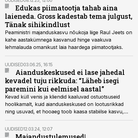
UUDISED
08.12.25, 12:00
Edukas piimatootja tahab aina
laieneda. Gross kadestab tema julgust,
Tänak sihikindlust
Peaministri majanduskasvu nõukoja liige Raul Jeets on
kahe aastakümnega kasvanud hinge vaakuva
lehmalauda omanikust laia haardega piimatootjaks.
UUDISED
03.06.25, 16:15
Aianduskeskused ei lase jahedal
kevadel tuju rikkuda: “Läheb isegi
paremini kui eelmisel aastal”
Kevad küll venis ja kliendid kaaluvad ostuotsuseid
hoolikamalt, kuid aianduskeskused on lootusrikkad
ning usuvad, et hooaeg toob kaasa stabiilse kasvu,
vahendab Äripäeva teemaveeb Kaubandus.ee.
UUDISED
12.03.24, 12:07
Majandustulemused|