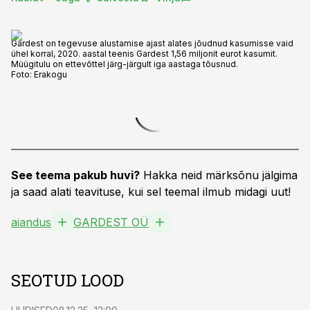
Gardest on tegevuse alustamise ajast alates jõudnud kasumisse vaid
ühel korral, 2020. aastal teenis Gardest 1,56 miljonit eurot kasumit.
Müügitulu on ettevõttel järg-järgult iga aastaga tõusnud.
Foto:
Erakogu
See teema pakub huvi?
Hakka neid märksõnu jälgima
ja saad alati teavituse, kui sel teemal ilmub midagi uut!
aiandus
GARDEST OÜ
SEOTUD LOOD