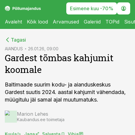
Esimene kuu -70%
Avaleht
Kõik lood
Arvamused
Galeriid
TOPid
Sisu
cebook
Tagasi
Twitter)
AIANDUS
26.01.26, 09:00
Gardest tõmbas kahjumit
kedIn
koomale
ail
k
Baltimaade suurim kodu- ja aianduskeskus
Gardest suutis 2024. aastal kahjumit vähendada,
müügitulu jäi samal ajal muutumatuks.
Marion Lehes
Kaubandus.ee toimetaja
Kuula
Jaga
Salvesta
Vihja