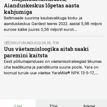
Aianduskeskus lõpetas aasta
kahjumiga
Baltimaade suurima kaubavalikuga kodu- ja
aianduskeskus Gardest teenis 2022. aastal 5,98 miljoni
eurose käibe juures 0,56 miljonit eurot
tegevuskahjumit. Aasta varem, 2021. aastal, oli
ettevõtte müügitulu 5,7 miljonit ja tegevuskahjum 0,4
SISUTURUNDUS
22.06.26, 11:16
ST
miljonit eurot.
Uus väetamisloogika aitab saaki
paremini kaitsta
Eesti põllumajanduses on väetamisstrateegiad liikumas
üha teadlikuma ja paindlikuma suuna poole. Yara on
toonud turule uue väetise YaraMila® NPK 13-5-17,
mille eesmärk on mitte ainult parandada saagikust,
vaid ka muuta põllumeeste mõtteviisi väetamise
ajastuse ja koguste osas.
24H
72H
Nädal