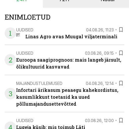
ENIMLOETUD
UUDISED
04.08.26, 11:23
1
Linas Agro avas Muugal viljaterminali
UUDISED
03.08.26, 09:15
2
Euroopa saagiprognoos: mais langeb järsult,
õlikultuurid kasvavad
MAJANDUSTULEMUSED
04.08.26, 12:14
Infortari ärikasum peaaegu kahekordistus,
3
kasumlikkust toetasid ka uued
põllumajandusettevõtted
UUDISED
03.08.26, 12:00
4
Lugeja küsib: mis toimub Läti