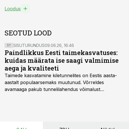
Loodus
SEOTUD LOOD
SISUTURUNDUS
09.06.26, 16:46
ST
Paindlikkus Eesti taimekasvatuses:
kuidas määrata ise saagi valmimise
aega ja kvaliteeti
Taimede kasvatamine kiletunnelites on Eestis aasta-
aastalt populaarsemaks muutunud. Võrreldes
avamaaga pakub tunnelilahendus võimalust
saagikoristuse algust kuni kahe nädala võrra
varasemaks tuua või hoopis hilisemaks lükata. Hästi
planeerides on tänu sellele võimalik saada ka saagi
eest turul kõrgemat hinda.