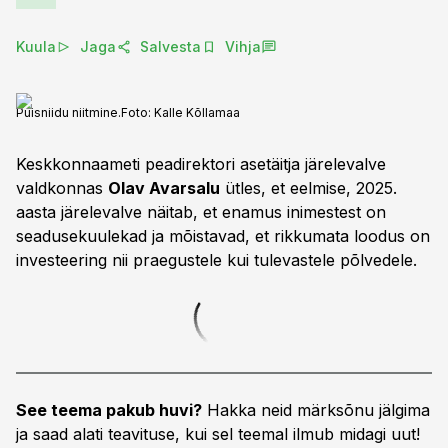
Kuula
Jaga
Salvesta
Vihja
Puisniidu niitmine.
Foto:
Kalle Kõllamaa
Keskkonnaameti peadirektori asetäitja järelevalve
valdkonnas
Olav Avarsalu
ütles, et eelmise, 2025.
aasta järelevalve näitab, et enamus inimestest on
seadusekuulekad ja mõistavad, et rikkumata loodus on
investeering nii praegustele kui tulevastele põlvedele.
See teema pakub huvi?
Hakka neid märksõnu jälgima
ja saad alati teavituse, kui sel teemal ilmub midagi uut!