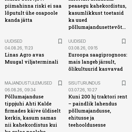
piimahinna riski ei saa
peaaegu kahekordistus,
lõputult ühe osapoole
kasumlikkust toetasid
kanda jätta
ka uued
põllumajandusettevõtted
UUDISED
UUDISED
04.08.26, 11:23
03.08.26, 09:15
Linas Agro avas
Euroopa saagiprognoos:
Muugal viljaterminali
mais langeb järsult,
õlikultuurid kasvavad
ST
MAJANDUSTULEMUSED
SISUTURUNDUS
06.08.26, 09:34
03.07.26, 10:27
Põllumajanduse
Kuni 200 hj traktori rent
tippjuhi Ahti Kalde
– paindlik lahendus
firmades käive üldiselt
põllumajandusse,
kerkis, kasum samas
ehitusse ja
nii kahekordistus kui
teehooldusesse
ka sulas pooleks