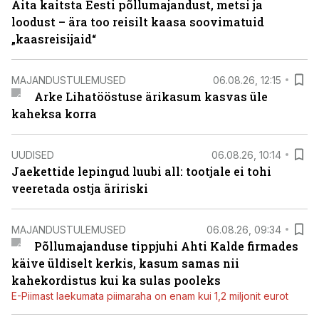
Aita kaitsta Eesti põllumajandust, metsi ja
loodust – ära too reisilt kaasa soovimatuid
„kaasreisijaid“
MAJANDUSTULEMUSED
06.08.26, 12:15
Arke Lihatööstuse ärikasum kasvas üle
kaheksa korra
UUDISED
06.08.26, 10:14
Jaekettide lepingud luubi all: tootjale ei tohi
veeretada ostja äririski
MAJANDUSTULEMUSED
06.08.26, 09:34
Põllumajanduse tippjuhi Ahti Kalde firmades
käive üldiselt kerkis, kasum samas nii
kahekordistus kui ka sulas pooleks
E-Piimast laekumata piimaraha on enam kui 1,2 miljonit eurot