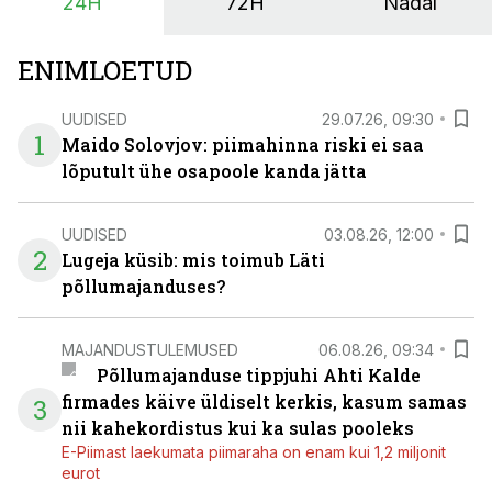
24H
72H
Nädal
ENIMLOETUD
UUDISED
29.07.26, 09:30
1
Maido Solovjov: piimahinna riski ei saa
lõputult ühe osapoole kanda jätta
UUDISED
03.08.26, 12:00
2
Lugeja küsib: mis toimub Läti
põllumajanduses?
MAJANDUSTULEMUSED
06.08.26, 09:34
Põllumajanduse tippjuhi Ahti Kalde
firmades käive üldiselt kerkis, kasum samas
3
nii kahekordistus kui ka sulas pooleks
E-Piimast laekumata piimaraha on enam kui 1,2 miljonit
eurot