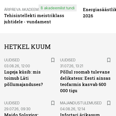
8 akadeemilist tundi
Energiasäästli
ÄRIPÄEVA AKADEEMIA
Tehisintellekti meistriklass
2026
juhtidele - vundament
HETKEL KUUM
UUDISED
UUDISED
03.08.26, 12:00
31.07.26, 13:21
Lugeja küsib: mis
Põllul roomab tulevane
toimub Läti
delikatess: Eesti ainsas
põllumajanduses?
teofarmis kasvab 600
000 tigu
UUDISED
MAJANDUSTULEMUSED
29.07.26, 09:30
04.08.26, 12:14
Maido Solovjov:
Infortari ärikasum