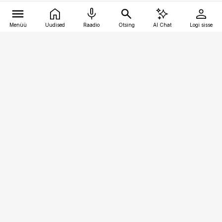
Menüü
Uudised
Raadio
Otsing
AI Chat
Logi sisse
Vana-Lõuna 39/1, 19094 Tallinn
(+372) 667 0111
pollumajandus@pollumajandus.ee
Telli
Reklaam
Firmast
Sisu kasutamisõigused
Ajakirjaniku
eetikakoodeks
Üldtingimused
Privaatsustingimused
Küpsiste poliitika
KKK
Eesti Meediaettevõtete
Eelistuste haldamine