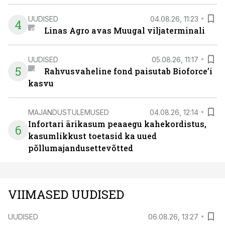
UUDISED
04.08.26, 11:23
4
Linas Agro avas Muugal viljaterminali
UUDISED
05.08.26, 11:17
5
Rahvusvaheline fond paisutab Bioforce’i
kasvu
MAJANDUSTULEMUSED
04.08.26, 12:14
Infortari ärikasum peaaegu kahekordistus,
6
kasumlikkust toetasid ka uued
põllumajandusettevõtted
VIIMASED UUDISED
UUDISED
06.08.26, 13:27