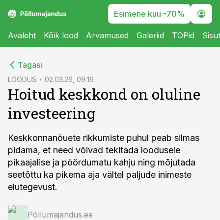
Esimene kuu -70%
Avaleht
Kõik lood
Arvamused
Galeriid
TOPid
Sisu
cebook
Tagasi
Twitter)
LOODUS
02.03.26, 09:16
Hoitud keskkond on oluline
kedIn
investeering
ail
k
Keskkonnanõuete rikkumiste puhul peab silmas
pidama, et need võivad tekitada loodusele
pikaajalise ja pöördumatu kahju ning mõjutada
seetõttu ka pikema aja vältel paljude inimeste
elutegevust.
Põllumajandus.ee