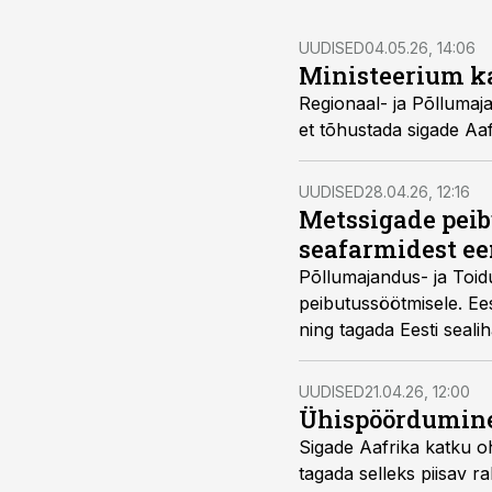
UUDISED
04.05.26, 14:06
Ministeerium ka
Regionaal- ja Põllumaj
et tõhustada sigade Aaf
UUDISED
28.04.26, 12:16
Metssigade pei
seafarmidest e
Põllumajandus- ja Toid
peibutussöötmisele. Ee
ning tagada Eesti seali
UUDISED
21.04.26, 12:00
Ühispöördumine:
Sigade Aafrika katku oh
tagada selleks piisav 