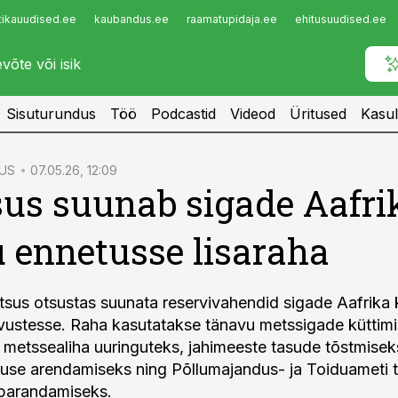
tikauudised.ee
kaubandus.ee
raamatupidaja.ee
ehitusuudised.ee
Infopank
Radar
Sisuturundus
Töö
Podcastid
Videod
Üritused
Kasul
US
07.05.26, 12:09
sus suunab sigade Aafri
 ennetusse lisaraha
litsus otsustas suunata reservivahendid sigade Aafrika
ustesse. Raha kasutatakse tänavu metssigade küttim
 metssealiha uuringuteks, jahimeeste tasude tõstmisek
use arendamiseks ning Põllumajandus- ja Toiduameti t
 parandamiseks.