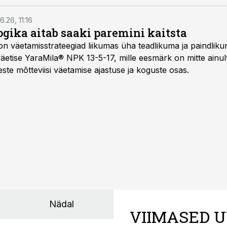
6.26, 11:16
gika aitab saaki paremini kaitsta
on väetamisstrateegiad liikumas üha teadlikuma ja paindlik
äetise YaraMila® NPK 13-5-17, mille eesmärk on mitte ainul
te mõtteviisi väetamise ajastuse ja koguste osas.
Nädal
VIIMASED U