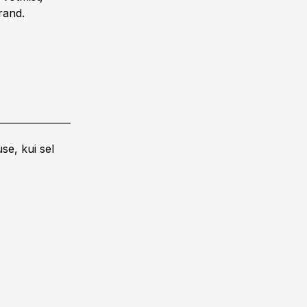
rand.
se, kui sel