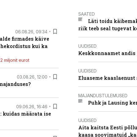
SAATED
Läti toidu käibema
riik teeb seal tugevat k
06.08.26, 09:34
alde firmades käive
ahekordistus kui ka
UUDISED
Keskkonnaamet andis J
 miljonit eurot
UUDISED
03.08.26, 12:00
Eluaseme kaaslaenust 
umajanduses?
MAJANDUSTULEMUSED
Puhk ja Lausing ke
09.06.26, 16:46
: kuidas määrata ise
UUDISED
Aita kaitsta Eesti põllu
kaasa soovimatuid „kaa