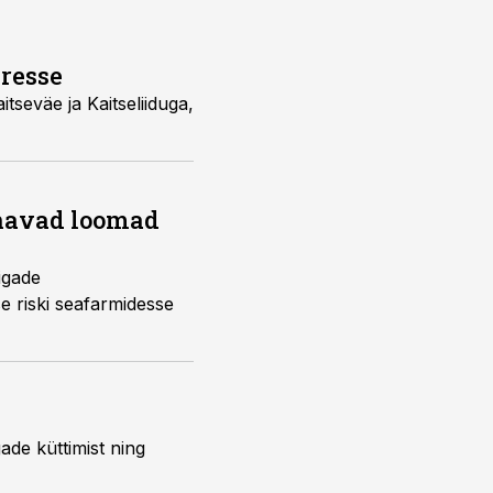
iresse
seväe ja Kaitseliiduga,
navad loomad
igade
e riski seafarmidesse
ade küttimist ning