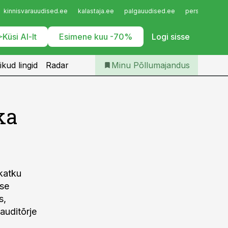
Iseteenindus
kinnisvarauudised.ee
kalastaja.ee
palgauudised.ee
personaliuudi
Telli Põllumajandus
Küsi AI-lt
Esimene kuu -70%
Logi sisse
ikud lingid
Radar
Minu Põllumajandus
ka
 katku
ise
s,
auditõrje