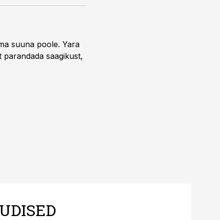
uma suuna poole. Yara
t parandada saagikust,
UDISED