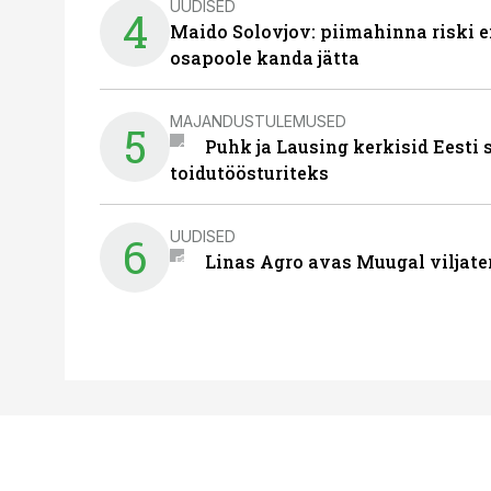
UUDISED
4
Maido Solovjov: piimahinna riski ei
osapoole kanda jätta
MAJANDUSTULEMUSED
5
Puhk ja Lausing kerkisid Eesti
toidutöösturiteks
UUDISED
6
Linas Agro avas Muugal viljate