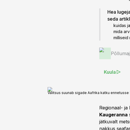
Hea lugeja!
seda artik
kuidas j
mida arv
millisei
Põlluma
Kuula
Valitsus suunab sigade Aafrika katku ennetusse l
Regionaal- ja
Kaugeranna
s
jätkuvalt met
nakkus seafar