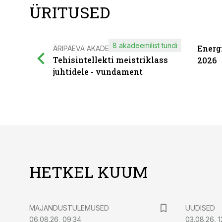
ÜRITUSED
8 akadeemilist tundi
Energ
ÄRIPÄEVA AKADEEMIA
Tehisintellekti meistriklass
2026
juhtidele - vundament
HETKEL KUUM
MAJANDUSTULEMUSED
UUDISED
06.08.26, 09:34
03.08.26, 1