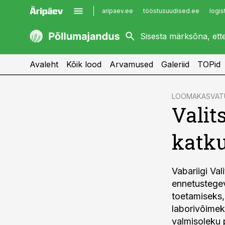
aripaev.ee
tööstusuudised.ee
logis
kaubandus.ee
imelineajalugu.ee
kinnisvarauudised.ee
imelineteadus.ee
Avaleht
Kõik lood
Arvamused
Galeriid
TOPid
cebook
LOOMAKASVAT
Valit
Twitter)
kedIn
katku
ail
k
Vabariigi Va
ennetustegev
toetamiseks,
laborivõimek
valmisoleku