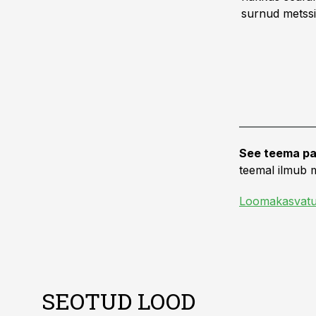
surnud metssi
See teema pa
teemal ilmub m
Loomakasvat
SEOTUD LOOD