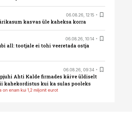
06.08.26, 12:15
ärikasum kasvas üle kaheksa korra
06.08.26, 10:14
i all: tootjale ei tohi veeretada ostja
06.08.26, 09:34
pjuhi Ahti Kalde firmades käive üldiselt
i kahekordistus kui ka sulas pooleks
 on enam kui 1,2 miljonit eurot