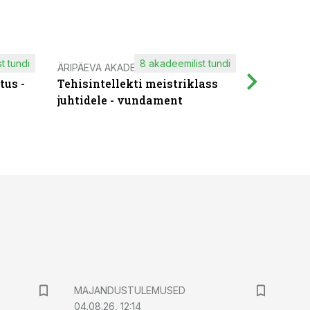
t tundi
8 akadeemilist tundi
ÄRIPÄEVA AKADEEMIA
IT KOOLIT
tus -
Tehisintellekti meistriklass
Muutuste
juhtidele - vundament
praktilis
MAJANDUSTULEMUSED
04.08.26, 12:14