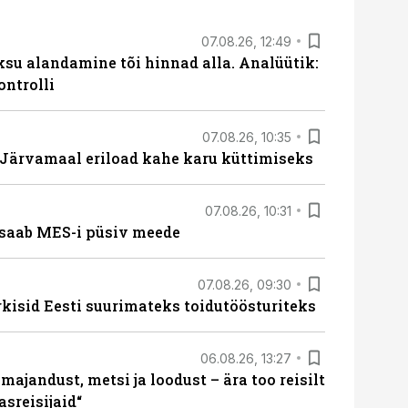
07.08.26, 12:49
ksu alandamine tõi hinnad alla. Analüütik:
ontrolli
07.08.26, 10:35
ärvamaal eriload kahe karu küttimiseks
07.08.26, 10:31
saab MES-i püsiv meede
07.08.26, 09:30
rkisid Eesti suurimateks toidutöösturiteks
06.08.26, 13:27
majandust, metsi ja loodust – ära too reisilt
sreisijaid“