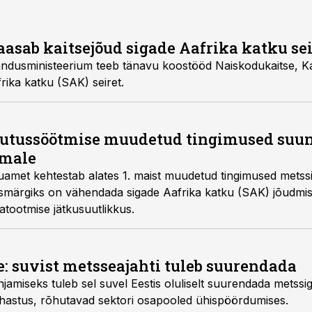
asab kaitsejõud sigade Aafrika katku se
andusministeerium teeb tänavu koostööd Naiskodukaitse, Kait
rika katku (SAK) seiret.
butussöötmise muudetud tingimused suu
emale
uamet kehtestab alates 1. maist muudetud tingimused metss
smärgiks on vähendada sigade Aafrika katku (SAK) jõudmis
hatootmise jätkusuutlikkus.
 suvist metsseajahti tuleb suurendada
jamiseks tuleb sel suvel Eestis oluliselt suurendada metssig
rahastus, rõhutavad sektori osapooled ühispöördumises.