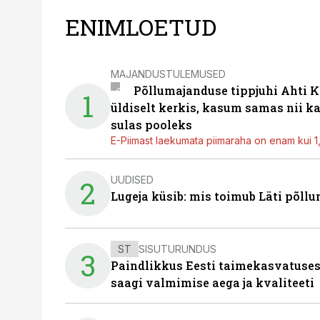
ENIMLOETUD
MAJANDUSTULEMUSED
Põllumajanduse tippjuhi Ahti K
1
üldiselt kerkis, kasum samas nii k
sulas pooleks
E-Piimast laekumata piimaraha on enam kui 1,2
UUDISED
2
Lugeja küsib: mis toimub Läti põll
ST
SISUTURUNDUS
3
Paindlikkus Eesti taimekasvatuses
saagi valmimise aega ja kvaliteeti