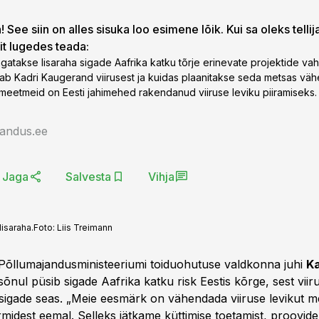
 See siin on alles sisuka loo esimene lõik. Kui sa oleks tellij
lit lugedes teada:
agatakse lisaraha sigade Aafrika katku tõrje erinevate projektide vah
ab Kadri Kaugerand viirusest ja kuidas plaanitakse seda metsas vä
d meetmeid on Eesti jahimehed rakendanud viiruse leviku piiramiseks.
jandus.ee
Jaga
Salvesta
Vihja
isaraha.
Foto:
Liis Treimann
 Põllumajandusministeeriumi toiduohutuse valdkonna juhi
Ka
õnul püsib sigade Aafrika katku risk Eestis kõrge, sest viiru
ssigade seas. „Meie eesmärk on vähendada viiruse levikut me
midest eemal. Selleks jätkame küttimise toetamist, proovide