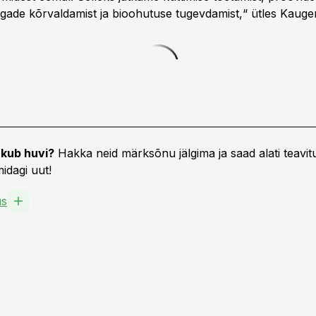
gade kõrvaldamist ja bioohutuse tugevdamist,“ ütles Kauge
kub huvi?
Hakka neid märksõnu jälgima ja saad alati teavitu
idagi uut!
us