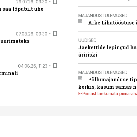
29.07.26, 09:30
 saa lõputult ühe
MAJANDUSTULEMUSED
Arke Lihatööstuse 
07.08.26, 09:30
UUDISED
 suurimateks
Jaekettide lepingud luub
äririski
04.08.26, 11:23
MAJANDUSTULEMUSED
rminali
Põllumajanduse tip
kerkis, kasum samas ni
E-Piimast laekumata piimaraha