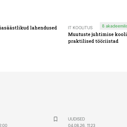
8 akadeemilis
iasäästlikud lahendused
IT KOOLITUS
Muutuste juhtimise kooli
praktilised tööriistad
UUDISED
2:00
04.08.26, 11:23