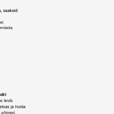
a, saaksid
el;
hendada;
dri
s levib
tsas ja hoida
 võtmist,