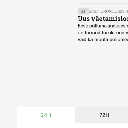
ST
SISUTURUNDUS
22.0
Uus väetamisloo
Eesti põllumajanduses 
on toonud turule uue v
vaid ka muuta põllumees
24H
72H