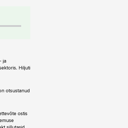
 ja
ktoris. Hiljuti
 on otsustanud
ttevõte ostis
ogemuse
t sillutasid