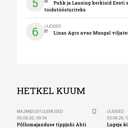
5
Puhk ja Lausing kerkisid Eesti
toidutöösturiteks
UUDISED
6
Linas Agro avas Muugal viljate
HETKEL KUUM
MAJANDUSTULEMUSED
UUDISED
06.08.26, 09:34
03.08.26, 1
Põllumajanduse tippjuhi Ahti
Lugeja kü