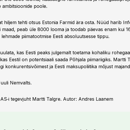
 ambitsioonide poole.
at hiljem tehti otsus Estonia Farmid ära osta. Nüüd harib Inf
i maad, peab üle 8000 looma ja toodab päevas enam kui 16
d lehmade piimatootmise Eesti absoluutsesse tippu.
uulata, kas Eesti peaks julgemalt toetama kohaliku rohegaas
 kas Eestil on potentsiaali saada Põhjala piimariigiks. Martti 
gi konkurentsivõimest ja Eesti maksupoliitika mõjust majand
Juuli Nemvalts.
r AS‑i tegevjuht Martti Talgre. Autor: Andres Laanem