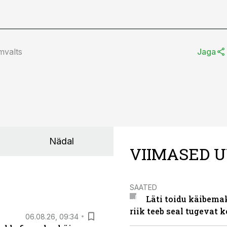
mvalts
Jaga
Nädal
VIIMASED U
SAATED
Läti toidu käibema
riik teeb seal tugevat k
06.08.26, 09:34