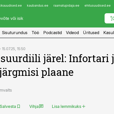
tikauudised.ee
kaubandus.ee
raamatupidaja.ee
ehitusuudised.ee
Infopank
Radar
Sisuturundus
Töö
Podcastid
Videod
Üritused
Kasul
15.07.25, 15:50
uurdiili järel: Infortari 
järgmisi plaane
mvalts
Salvesta
Vihja
Lisa lemmikuks