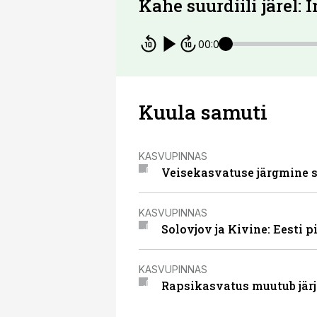
Kahe suurdiili järel: 
00:00
Kuula samuti
KASVUPINNAS
Veisekasvatuse järgmine su
KASVUPINNAS
Solovjov ja Kivine: Eesti
KASVUPINNAS
Rapsikasvatus muutub järje