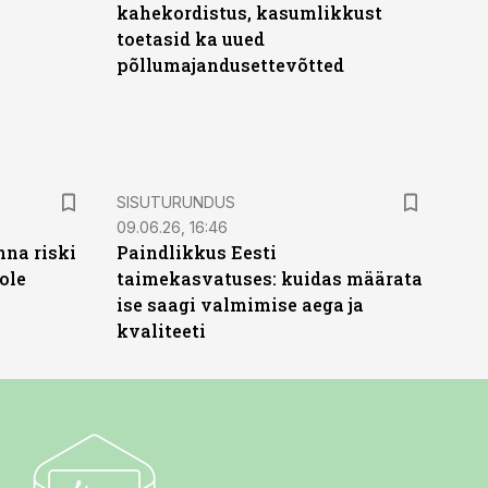
kahekordistus, kasumlikkust
toetasid ka uued
põllumajandusettevõtted
ST
SISUTURUNDUS
09.06.26, 16:46
nna riski
Paindlikkus Eesti
ole
taimekasvatuses: kuidas määrata
ise saagi valmimise aega ja
kvaliteeti