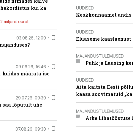
alde firmades käive
ahekordistus kui ka
UUDISED
Keskkonnaamet andis J
 miljonit eurot
UUDISED
03.08.26, 12:00
Eluaseme kaaslaenust 
umajanduses?
MAJANDUSTULEMUSED
Puhk ja Lausing ke
09.06.26, 16:46
: kuidas määrata ise
UUDISED
Aita kaitsta Eesti põllu
kaasa soovimatuid „kaa
29.07.26, 09:30
 saa lõputult ühe
MAJANDUSTULEMUSED
Arke Lihatööstuse 
07.08.26, 09:30