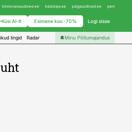
Iseteenindus
kinnisvarauudised.ee
kalastaja.ee
palgauudised.ee
personaliuudi
Telli Põllumajandus
Küsi AI-lt
Esimene kuu -70%
Logi sisse
ikud lingid
Radar
Minu Põllumajandus
juht