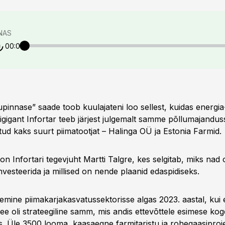
NAS
00:00
pinnase” saade toob kuulajateni loo sellest, kuidas energia-
igigant Infortar teeb järjest julgemalt samme põllumajandusse
ud kaks suurt piimatootjat – Halinga OÜ ja Estonia Farmid.
on Infortari tegevjuht Martti Talgre, kes selgitab, miks nad
vesteerida ja millised on nende plaanid edaspidiseks.
nemine piimakarjakasvatussektorisse algas 2023. aastal, kui e
ee oli strateegiline samm, mis andis ettevõttele esimese k
. Üle 3500 looma, kaasaegne farmitaristu ja rohegaasiprojek