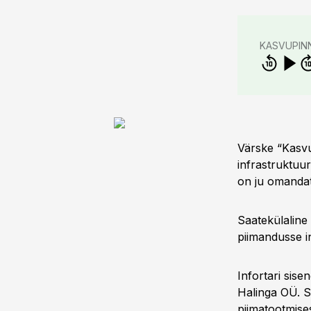
KASVUPIN
Värske “Kasvu
infrastruktuur
on ju omandat
Saatekülaline 
piimandusse in
Infortari sise
Halinga OÜ. S
piimatootmises