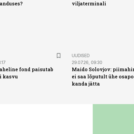
anduses?
viljaterminali
UUDISED
:17
29.07.26, 09:30
heline fond paisutab
Maido Solovjov: piimahi
’i kasvu
ei saa lõputult ühe osapo
kanda jätta