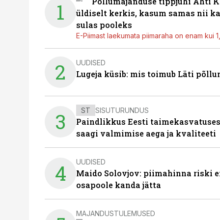
Põllumajanduse tippjuhi Ahti K
1
üldiselt kerkis, kasum samas nii k
sulas pooleks
E-Piimast laekumata piimaraha on enam kui 1,2
UUDISED
2
Lugeja küsib: mis toimub Läti põll
ST
SISUTURUNDUS
3
Paindlikkus Eesti taimekasvatuses
saagi valmimise aega ja kvaliteeti
UUDISED
4
Maido Solovjov: piimahinna riski ei
osapoole kanda jätta
MAJANDUSTULEMUSED