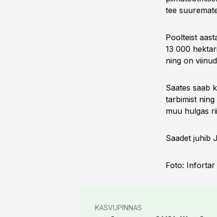
tee suuremate
Poolteist aast
13 000 hektar
ning on viinu
Saates saab k
tarbimist ning
muu hulgas rii
Saadet juhib 
Foto: Inforta
KASVUPINNAS