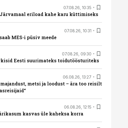
07.08.26, 10:35
ärvamaal eriload kahe karu küttimiseks
07.08.26, 10:31
saab MES-i püsiv meede
07.08.26, 09:30
rkisid Eesti suurimateks toidutöösturiteks
06.08.26, 13:27
majandust, metsi ja loodust – ära too reisilt
sreisijaid“
06.08.26, 12:15
ärikasum kasvas üle kaheksa korra