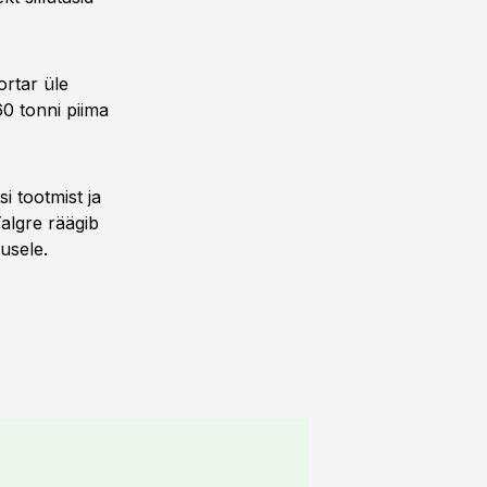
ortar üle
0 tonni piima
i tootmist ja
Talgre räägib
usele.