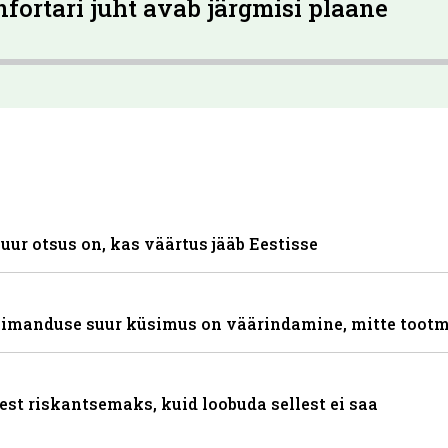
Infortari juht avab järgmisi plaane
ur otsus on, kas väärtus jääb Eestisse
 piimanduse suur küsimus on väärindamine, mitte toot
st riskantsemaks, kuid loobuda sellest ei saa