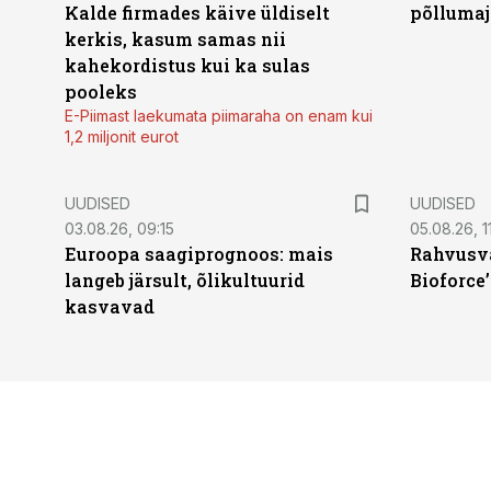
Kalde firmades käive üldiselt
põllumaj
kerkis, kasum samas nii
kahekordistus kui ka sulas
pooleks
E-Piimast laekumata piimaraha on enam kui
1,2 miljonit eurot
UUDISED
UUDISED
03.08.26, 09:15
05.08.26, 11
Euroopa saagiprognoos: mais
Rahvusva
langeb järsult, õlikultuurid
Bioforce
kasvavad