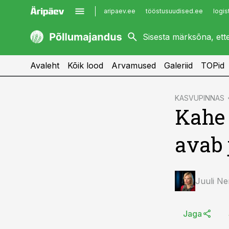
aripaev.ee
tööstusuudised.ee
logis
kaubandus.ee
imelineajalugu.ee
kinnisvarauudised.ee
imelineteadus.ee
Avaleht
Kõik lood
Arvamused
Galeriid
TOPid
cebook
cebook
KASVUPINNAS
Kahe s
Twitter)
Twitter)
kedIn
kedIn
avab 
ail
ail
k
k
Juuli Ne
Jaga