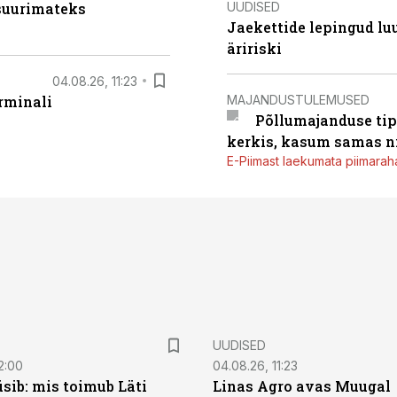
UUDISED
 suurimateks
Jaekettide lepingud luub
äririski
04.08.26, 11:23
MAJANDUSTULEMUSED
rminali
Põllumajanduse tip
kerkis, kasum samas ni
E-Piimast laekumata piimaraha
UUDISED
2:00
04.08.26, 11:23
sib: mis toimub Läti
Linas Agro avas Muugal