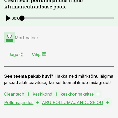
Cleantech: põllumajandus liigub
kliimaneutraalsuse poole
00:00
Mart Valner
Jaga
Vihja
See teema pakub huvi?
Hakka neid märksõnu jälgima
ja saad alati teavituse, kui sel teemal ilmub midagi uut!
Cleantech
Keskkond
keskkonnakaitse
Põllumajandus
ARU PÕLLUMAJANDUSE OÜ