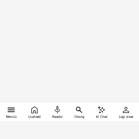
Menüü
Uudised
Raadio
Otsing
AI Chat
Logi sisse