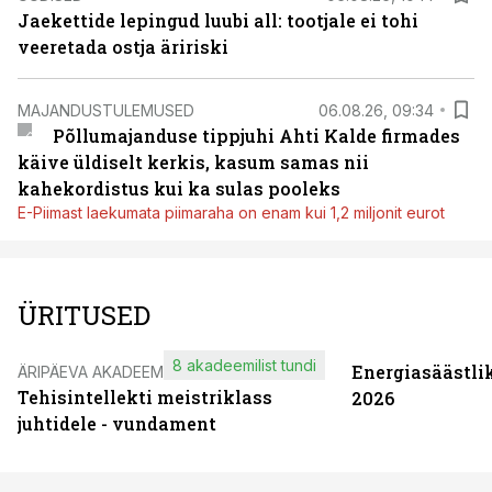
Jaekettide lepingud luubi all: tootjale ei tohi
veeretada ostja äririski
MAJANDUSTULEMUSED
06.08.26, 09:34
Põllumajanduse tippjuhi Ahti Kalde firmades
käive üldiselt kerkis, kasum samas nii
kahekordistus kui ka sulas pooleks
E-Piimast laekumata piimaraha on enam kui 1,2 miljonit eurot
ÜRITUSED
8 akadeemilist tundi
Energiasäästli
ÄRIPÄEVA AKADEEMIA
Tehisintellekti meistriklass
2026
juhtidele - vundament