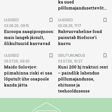
ka uued
põllumajandusettevõtted
UUDISED
UUDISED
03.08.26, 09:15
05.08.26, 11:17
Euroopa saagiprognoos:
Rahvusvaheline fond
mais langeb järsult,
paisutab Bioforce’i
õlikultuurid kasvavad
kasvu
ST
UUDISED
SISUTURUNDUS
29.07.26, 09:30
03.07.26, 10:27
Maido Solovjov:
Kuni 200 hj traktori rent
piimahinna riski ei saa
– paindlik lahendus
lõputult ühe osapoole
põllumajandusse,
kanda jätta
ehitusse ja
teehooldusesse