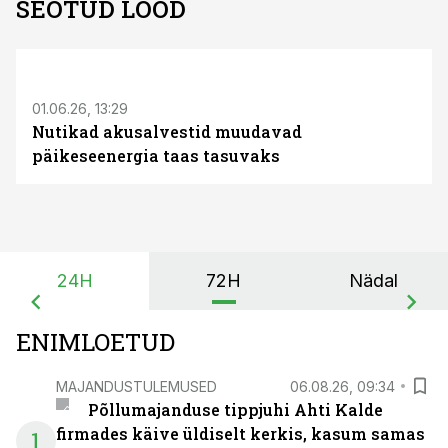
SEOTUD LOOD
ST
01.06.26, 13:29
Nutikad akusalvestid muudavad
päikeseenergia taas tasuvaks
24H
72H
Nädal
ENIMLOETUD
MAJANDUSTULEMUSED
06.08.26, 09:34
Põllumajanduse tippjuhi Ahti Kalde
firmades käive üldiselt kerkis, kasum samas
1