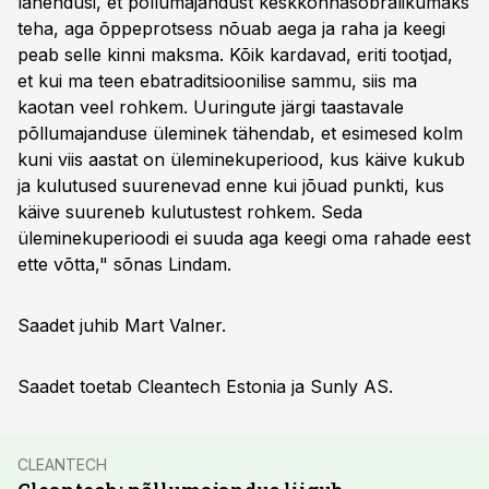
lahendusi, et põllumajandust keskkonnasõbralikumaks
teha, aga õppeprotsess nõuab aega ja raha ja keegi
peab selle kinni maksma. Kõik kardavad, eriti tootjad,
et kui ma teen ebatraditsioonilise sammu, siis ma
kaotan veel rohkem. Uuringute järgi taastavale
põllumajanduse üleminek tähendab, et esimesed kolm
kuni viis aastat on üleminekuperiood, kus käive kukub
ja kulutused suurenevad enne kui jõuad punkti, kus
käive suureneb kulutustest rohkem. Seda
üleminekuperioodi ei suuda aga keegi oma rahade eest
ette võtta," sõnas Lindam.
Saadet juhib Mart Valner.
Saadet toetab Cleantech Estonia ja Sunly AS.
CLEANTECH