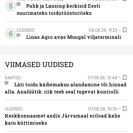
5
Puhk ja Lausing kerkisid Eesti
suurimateks toidutöösturiteks
UUDISED
04.08.26, 11:23
6
Linas Agro avas Muugal viljaterminali
VIIMASED UUDISED
SAATED
07.08.26, 12:49
Läti toidu käibemaksu alandamine tõi hinnad
alla. Analüütik: riik teeb seal tugevat kontrolli
UUDISED
07.08.26, 10:35
Keskkonnaamet andis Järvamaal eriload kahe
karu küttimiseks