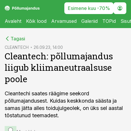
Esimene kuu -70%
Avaleht
Kõik lood
Arvamused
Galeriid
TOPid
Sisu
cebook
cebook
Tagasi
Twitter)
Twitter)
CLEANTECH
26.09.23, 14:00
Cleantech: põllumajandus
kedIn
kedIn
liigub kliimaneutraalsuse
ail
ail
poole
k
k
Cleantechi saates räägime seekord
põllumajandusest. Kuidas keskkonda säästa ja
samas jätta alles toidujulgeolek, on üks sel aastal
tõstatunud teemadest.