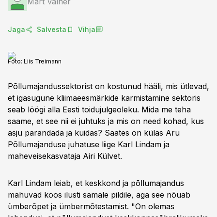
Mart Valner
Jaga
Salvesta
Vihja
Foto:
Liis Treimann
Põllumajandussektorist on kostunud hääli, mis ütlevad,
et igasugune kliimaeesmärkide karmistamine sektoris
seab löögi alla Eesti toidujulgeoleku. Mida me teha
saame, et see nii ei juhtuks ja mis on need kohad, kus
asju parandada ja kuidas? Saates on külas Aru
Põllumajanduse juhatuse liige Karl Lindam ja
maheveisekasvataja Airi Külvet.
Karl Lindam leiab, et keskkond ja põllumajandus
mahuvad koos ilusti samale pildile, aga see nõuab
ümberõpet ja ümbermõtestamist. "On olemas