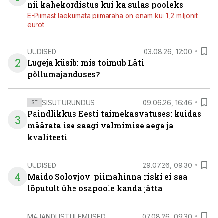
nii kahekordistus kui ka sulas pooleks
E-Piimast laekumata piimaraha on enam kui 1,2 miljonit
eurot
UUDISED
03.08.26, 12:00
2
Lugeja küsib: mis toimub Läti
põllumajanduses?
SISUTURUNDUS
09.06.26, 16:46
ST
Paindlikkus Eesti taimekasvatuses: kuidas
3
määrata ise saagi valmimise aega ja
kvaliteeti
UUDISED
29.07.26, 09:30
4
Maido Solovjov: piimahinna riski ei saa
lõputult ühe osapoole kanda jätta
MAJANDUSTULEMUSED
07.08.26, 09:30