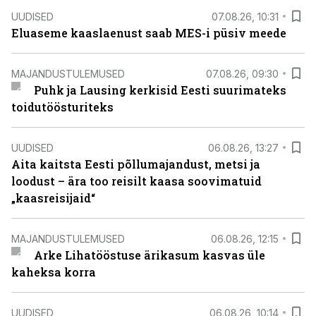
UUDISED
07.08.26, 10:31
Eluaseme kaaslaenust saab MES-i püsiv meede
MAJANDUSTULEMUSED
07.08.26, 09:30
Puhk ja Lausing kerkisid Eesti suurimateks
toidutöösturiteks
UUDISED
06.08.26, 13:27
Aita kaitsta Eesti põllumajandust, metsi ja
loodust – ära too reisilt kaasa soovimatuid
„kaasreisijaid“
MAJANDUSTULEMUSED
06.08.26, 12:15
Arke Lihatööstuse ärikasum kasvas üle
kaheksa korra
UUDISED
06.08.26, 10:14