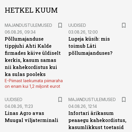
HETKEL KUUM
MAJANDUSTULEMUSED
UUDISED
06.08.26, 09:34
03.08.26, 12:00
Põllumajanduse
Lugeja küsib: mis
tippjuhi Ahti Kalde
toimub Läti
firmades käive üldiselt
põllumajanduses?
kerkis, kasum samas
nii kahekordistus kui
ka sulas pooleks
E-Piimast laekumata piimaraha
on enam kui 1,2 miljonit eurot
UUDISED
MAJANDUSTULEMUSED
04.08.26, 11:23
04.08.26, 12:14
Linas Agro avas
Infortari ärikasum
Muugal viljaterminali
peaaegu kahekordistus,
kasumlikkust toetasid