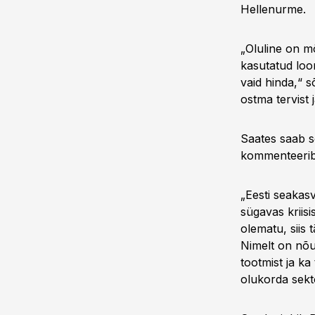
Hellenurme.
„Oluline on mõ
kasutatud loo
vaid hinda,“ 
ostma tervist j
Saates saab s
kommenteerib 
„Eesti seakasv
sügavas kriisi
olematu, siis
Nimelt on nõu
tootmist ja ka
olukorda sekt