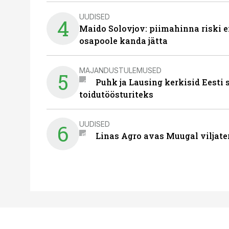
UUDISED
4
Maido Solovjov: piimahinna riski ei
osapoole kanda jätta
MAJANDUSTULEMUSED
5
Puhk ja Lausing kerkisid Eesti
toidutöösturiteks
UUDISED
6
Linas Agro avas Muugal viljate