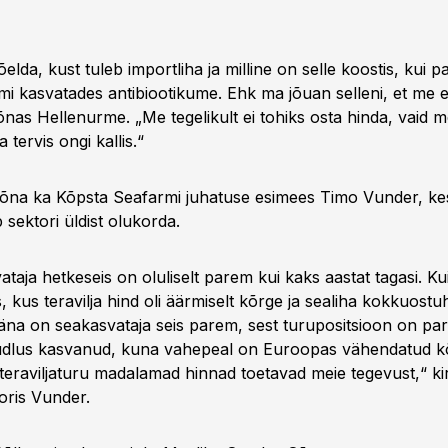
elda, kust tuleb importliha ja milline on selle koostis, kui p
mi kasvatades antibiootikume. Ehk ma jõuan selleni, et me ei
sõnas Hellenurme. „Me tegelikult ei tohiks osta hinda, vaid
a tervis ongi kallis.“
õna ka Kõpsta Seafarmi juhatuse esimees Timo Vunder, ke
sektori üldist olukorda.
ataja hetkeseis on oluliselt parem kui kaks aastat tagasi. Ku
s, kus teravilja hind oli äärmiselt kõrge ja sealiha kokkuost
 täna on seakasvataja seis parem, sest turupositsioon on pa
dlus kasvanud, kuna vahepeal on Euroopas vähendatud kõ
 teraviljaturu madalamad hinnad toetavad meie tegevust,“ ki
oris Vunder.