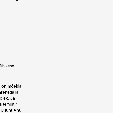
lühikese
e on mõelda
areneda ja
olek. Ja
tervist,”
OÜ juht Anu