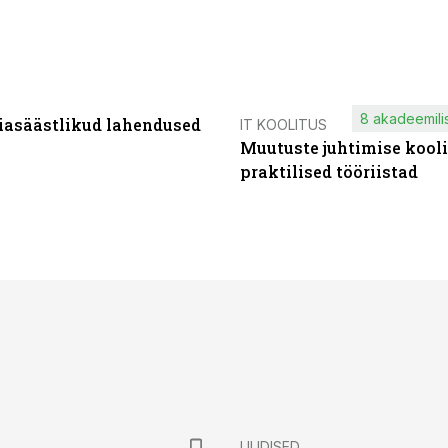
8 akadeemilis
iasäästlikud lahendused
IT KOOLITUS
Muutuste juhtimise kooli
praktilised tööriistad
UUDISED