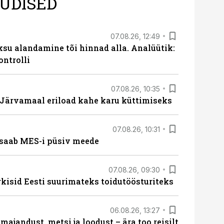
UDISED
07.08.26, 12:49
ksu alandamine tõi hinnad alla. Analüütik:
ontrolli
07.08.26, 10:35
ärvamaal eriload kahe karu küttimiseks
07.08.26, 10:31
saab MES-i püsiv meede
07.08.26, 09:30
rkisid Eesti suurimateks toidutöösturiteks
06.08.26, 13:27
majandust, metsi ja loodust – ära too reisilt