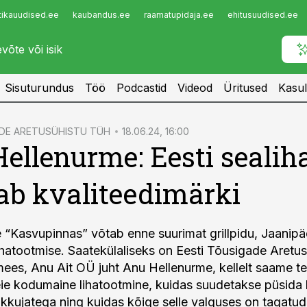
tikauudised.ee
kaubandus.ee
raamatupidaja.ee
ehitusuudised.ee
Infopank
Radar
Sisuturundus
Töö
Podcastid
Videod
Üritused
Kasul
ADE ARETUSÜHISTU TÜH
18.06.24, 16:00
ellenurme: Eesti sealih
b kvaliteedimärki
“Kasvupinnas” võtab enne suurimat grillpidu, Jaanipä
hatootmise. Saatekülaliseks on Eesti Tõusigade Aretus
mees, Anu Ait OÜ juht Anu Hellenurme, kellelt saame t
ie kodumaine lihatootmine, kuidas suudetakse püsida 
akkujatega ning kuidas kõige selle valguses on tagatud 