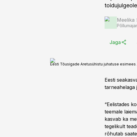
toidujulgeole
Meelika
Põllumaja
Jaga
Eesti Tõusigade Aretusühistu juhatuse esimees
Eesti seakasva
tarneahelaga j
“Eelistades k
teemale laiema
kasvab ka meie
tegelikult te
rõhutab saate