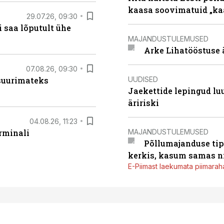
kaasa soovimatuid „kaa
29.07.26, 09:30
 saa lõputult ühe
MAJANDUSTULEMUSED
Arke Lihatööstuse 
07.08.26, 09:30
UUDISED
 suurimateks
Jaekettide lepingud luub
äririski
04.08.26, 11:23
MAJANDUSTULEMUSED
rminali
Põllumajanduse tip
kerkis, kasum samas ni
E-Piimast laekumata piimaraha