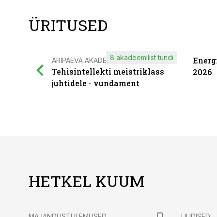
ÜRITUSED
8 akadeemilist tundi
Energ
ÄRIPÄEVA AKADEEMIA
Tehisintellekti meistriklass
2026
juhtidele - vundament
HETKEL KUUM
MAJANDUSTULEMUSED
UUDISED