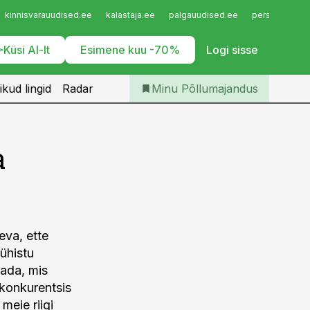
Iseteenindus
kinnisvarauudised.ee
kalastaja.ee
palgauudised.ee
personaliuudi
Telli Põllumajandus
Küsi AI-lt
Esimene kuu -70%
Logi sisse
ikud lingid
Radar
Minu Põllumajandus
a
eva, ette
ühistu
eada, mis
konkurentsis
meie riigi