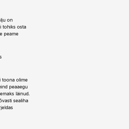
alju on
 tohiks osta
 me peame
s
i toona olime
uhind peaaegu
remaks läinud.
vasti sealiha
rjeldas