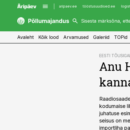
aripaev.ee
tööstusuudised.ee
logis
kaubandus.ee
imelineajalugu.ee
kinnisvarauudised.ee
imelineteadus.ee
Avaleht
Kõik lood
Arvamused
Galeriid
TOPid
cebook
cebook
EESTI TÕUSIG
Anu H
Twitter)
Twitter)
kedIn
kedIn
kanna
ail
ail
k
k
Raadiosaade 
kodumaise li
juhatuse esi
seisus on me
importliha p