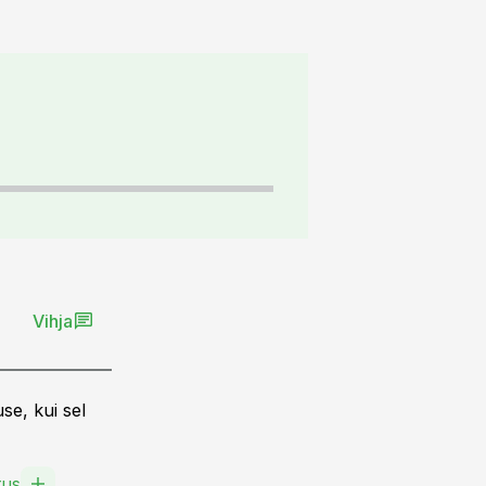
Vihja
se, kui sel
tus