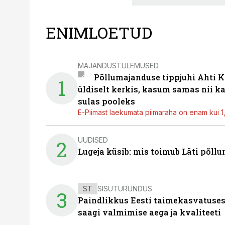
ENIMLOETUD
MAJANDUSTULEMUSED
Põllumajanduse tippjuhi Ahti K
1
üldiselt kerkis, kasum samas nii k
sulas pooleks
E-Piimast laekumata piimaraha on enam kui 1,2
UUDISED
2
Lugeja küsib: mis toimub Läti põll
ST
SISUTURUNDUS
3
Paindlikkus Eesti taimekasvatuses
saagi valmimise aega ja kvaliteeti