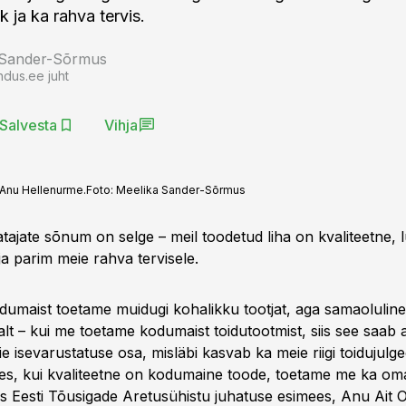
k ja ka rahva tervis.
 Sander-Sõrmus
ndus.ee juht
Salvesta
Vihja
 Anu Hellenurme.
Foto:
Meelika Sander-Sõrmus
tajate sõnum on selge – meil toodetud liha on kvaliteetne, 
a parim meie rahva tervisele.
odumaist toetame muidugi kohalikku tootjat, aga samaolulin
lt – kui me toetame kodumaist toidutootmist, siis see saab 
 isevarustatuse osa, misläbi kasvab ka meie riigi toidujulge
ades, kui kvaliteetne on kodumaine toode, toetame me ka oma 
s Eesti Tõusigade Aretusühistu juhatuse esimees, Anu Ait 