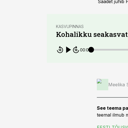
Saadet juhib 
KASVUPINNAS
Kohalikku seakasvata
00:00
Meelika
See teema pa
teemal ilmub m