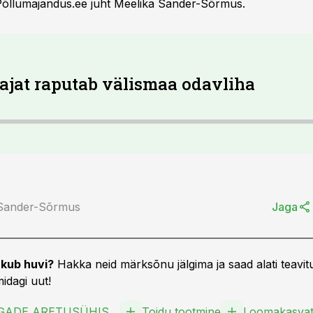
Põllumajandus.ee juht Meelika Sander-Sõrmus.
jat raputab välismaa odavliha
 Sander-Sõrmus
Jaga
kub huvi?
Hakka neid märksõnu jälgima ja saad alati teavitu
idagi uut!
EESTI TÕUSIGADE ARETUSÜHISTU TÜH
Toidu tootmine
Loomakasva