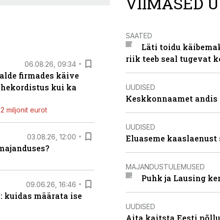
VIIMASED U
SAATED
Läti toidu käibema
riik teeb seal tugevat k
06.08.26, 09:34
alde firmades käive
ahekordistus kui ka
UUDISED
Keskkonnaamet andis J
 miljonit eurot
UUDISED
03.08.26, 12:00
Eluaseme kaaslaenust 
umajanduses?
MAJANDUSTULEMUSED
Puhk ja Lausing ke
09.06.26, 16:46
: kuidas määrata ise
UUDISED
Aita kaitsta Eesti põllu