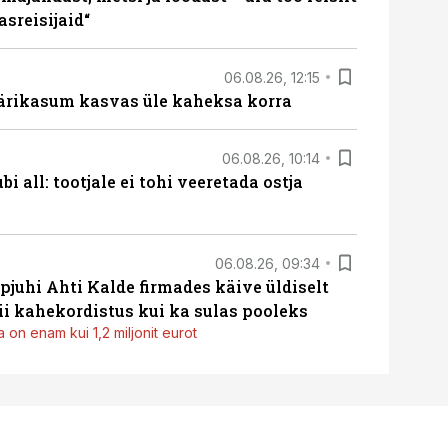
sreisijaid“
06.08.26, 12:15
ärikasum kasvas üle kaheksa korra
06.08.26, 10:14
i all: tootjale ei tohi veeretada ostja
06.08.26, 09:34
pjuhi Ahti Kalde firmades käive üldiselt
i kahekordistus kui ka sulas pooleks
 on enam kui 1,2 miljonit eurot