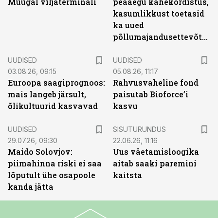
Muugal viljaterminali
peaaegu kahekordistus,
kasumlikkust toetasid
ka uued
põllumajandusettevõtted
UUDISED
UUDISED
03.08.26, 09:15
05.08.26, 11:17
Euroopa saagiprognoos:
Rahvusvaheline fond
mais langeb järsult,
paisutab Bioforce’i
õlikultuurid kasvavad
kasvu
ST
UUDISED
SISUTURUNDUS
29.07.26, 09:30
22.06.26, 11:16
Maido Solovjov:
Uus väetamisloogika
piimahinna riski ei saa
aitab saaki paremini
lõputult ühe osapoole
kaitsta
kanda jätta