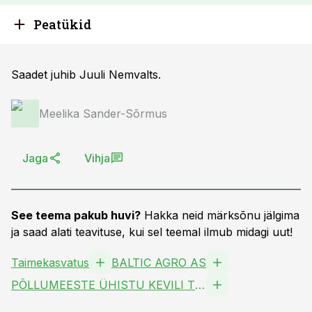
Peatükid
Saadet juhib Juuli Nemvalts.
Meelika Sander-Sõrmus
Jaga
Vihja
See teema pakub huvi?
Hakka neid märksõnu jälgima
ja saad alati teavituse, kui sel teemal ilmub midagi uut!
Taimekasvatus
BALTIC AGRO AS
PÕLLUMEESTE ÜHISTU KEVILI TÜH