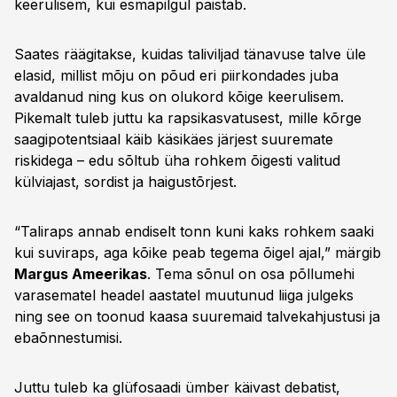
keerulisem, kui esmapilgul paistab.
Saates räägitakse, kuidas taliviljad tänavuse talve üle
elasid, millist mõju on põud eri piirkondades juba
avaldanud ning kus on olukord kõige keerulisem.
Pikemalt tuleb juttu ka rapsikasvatusest, mille kõrge
saagipotentsiaal käib käsikäes järjest suuremate
riskidega – edu sõltub üha rohkem õigesti valitud
külviajast, sordist ja haigustõrjest.
“Taliraps annab endiselt tonn kuni kaks rohkem saaki
kui suviraps, aga kõike peab tegema õigel ajal,” märgib
Margus Ameerikas
. Tema sõnul on osa põllumehi
varasematel headel aastatel muutunud liiga julgeks
ning see on toonud kaasa suuremaid talvekahjustusi ja
ebaõnnestumisi.
Juttu tuleb ka glüfosaadi ümber käivast debatist,