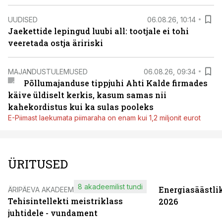
UUDISED
06.08.26, 10:14
Jaekettide lepingud luubi all: tootjale ei tohi
veeretada ostja äririski
MAJANDUSTULEMUSED
06.08.26, 09:34
Põllumajanduse tippjuhi Ahti Kalde firmades
käive üldiselt kerkis, kasum samas nii
kahekordistus kui ka sulas pooleks
E-Piimast laekumata piimaraha on enam kui 1,2 miljonit eurot
ÜRITUSED
8 akadeemilist tundi
Energiasäästli
ÄRIPÄEVA AKADEEMIA
Tehisintellekti meistriklass
2026
juhtidele - vundament