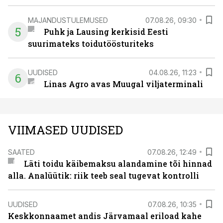
MAJANDUSTULEMUSED
07.08.26, 09:30
5
Puhk ja Lausing kerkisid Eesti
suurimateks toidutöösturiteks
UUDISED
04.08.26, 11:23
6
Linas Agro avas Muugal viljaterminali
VIIMASED UUDISED
SAATED
07.08.26, 12:49
Läti toidu käibemaksu alandamine tõi hinnad
alla. Analüütik: riik teeb seal tugevat kontrolli
UUDISED
07.08.26, 10:35
Keskkonnaamet andis Järvamaal eriload kahe