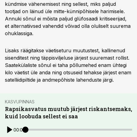
kündmise vähenemisest ning sellest, miks paljud
tootjad on läinud üle mitte-künnipõhisele harimisele.
Annuki sõnul ei mõista paljud glüfosaadi kritiseerijad,
et alternatiivsed vahendid võivad olla oluliselt suurema
ohuklassiga.
Lisaks räägitakse väetiseturu muutustest, kallinenud
sisenditest ning täppisviljeluse järjest suuremast rollist.
Saatekülaliste sõnul ei taha põllumehed enam ühtegi
kilo väetist üle anda ning otsuseid tehakse järjest enam
satelliidipiltide ja andmepõhiste lahenduste järgi.
KASVUPINNAS
Rapsikasvatus muutub järjest riskantsemaks,
kuid loobuda sellest ei saa
00:00