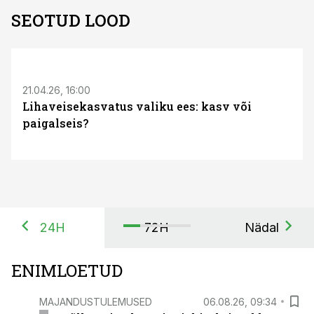
SEOTUD LOOD
21.04.26, 16:00
Lihaveisekasvatus valiku ees: kasv või
paigalseis?
24H
72H
Nädal
ENIMLOETUD
MAJANDUSTULEMUSED
06.08.26, 09:34