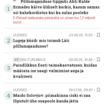
Põllumajanduse tippjuhi Ahti Kalde
firmades käive üldiselt kerkis, kasum samas
1
nii kahekordistus kui ka sulas pooleks
E-Piimast laekumata piimaraha on enam kui 1,2 miljonit
eurot
UUDISED
03.08.26, 12:00
2
Lugeja küsib: mis toimub Läti
põllumajanduses?
SISUTURUNDUS
09.06.26, 16:46
ST
Paindlikkus Eesti taimekasvatuses: kuidas
3
määrata ise saagi valmimise aega ja
kvaliteeti
UUDISED
29.07.26, 09:30
4
Maido Solovjov: piimahinna riski ei saa
lõputult ühe osapoole kanda jätta