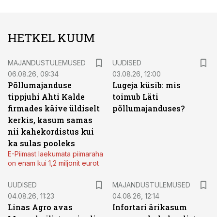
HETKEL KUUM
MAJANDUSTULEMUSED
UUDISED
06.08.26, 09:34
03.08.26, 12:00
Põllumajanduse
Lugeja küsib: mis
tippjuhi Ahti Kalde
toimub Läti
firmades käive üldiselt
põllumajanduses?
kerkis, kasum samas
nii kahekordistus kui
ka sulas pooleks
E-Piimast laekumata piimaraha
on enam kui 1,2 miljonit eurot
UUDISED
MAJANDUSTULEMUSED
04.08.26, 11:23
04.08.26, 12:14
Linas Agro avas
Infortari ärikasum