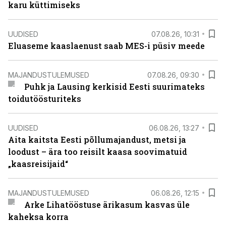
karu küttimiseks
UUDISED
07.08.26, 10:31
Eluaseme kaaslaenust saab MES-i püsiv meede
MAJANDUSTULEMUSED
07.08.26, 09:30
Puhk ja Lausing kerkisid Eesti suurimateks
toidutöösturiteks
UUDISED
06.08.26, 13:27
Aita kaitsta Eesti põllumajandust, metsi ja
loodust – ära too reisilt kaasa soovimatuid
„kaasreisijaid“
MAJANDUSTULEMUSED
06.08.26, 12:15
Arke Lihatööstuse ärikasum kasvas üle
kaheksa korra