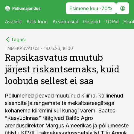
Esimene kuu -70%
Avaleht
Kõik lood
Arvamused
Galeriid
TOPid
Sisu
cebook
cebook
Tagasi
Twitter)
Twitter)
TAIMEKASVATUS
19.05.26, 16:00
Rapsikasvatus muutub
kedIn
kedIn
järjest riskantsemaks, kuid
ail
ail
loobuda sellest ei saa
k
k
Põllumehed peavad muutunud kliima, kallinenud
sisendite ja rangemate taimekaitsereeglitega
kohanema kiiremini kui kunagi varem. Saates
“Kasvupinnas” räägivad Baltic Agro
arendusdirektor Margus Ameerikas ja põllumeeste
ühistu KEVILI taimekasvatusspetsialist Tiiu Annuk,