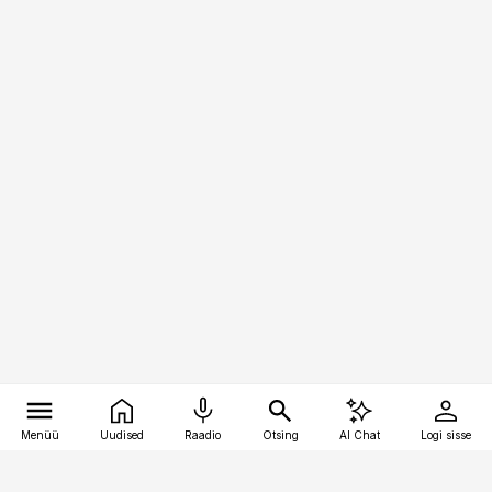
Menüü
Uudised
Raadio
Otsing
AI Chat
Logi sisse