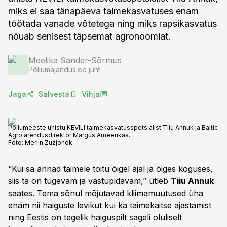
miks ei saa tänapäeva taimekasvatuses enam
töötada vanade võtetega ning miks rapsikasvatus
nõuab senisest täpsemat agronoomiat.
Meelika Sander-Sõrmus
Põllumajandus.ee juht
Jaga
Salvesta
Vihja
Põllumeeste ühistu KEVILI taimekasvatusspetsialist Tiiu Annuk ja Baltic
Agro arendusdirektor Margus Ameerikas.
Foto:
Merlin Zuzjonok
“Kui sa annad taimele toitu õigel ajal ja õiges koguses,
siis ta on tugevam ja vastupidavam,” ütleb
Tiiu Annuk
saates. Tema sõnul mõjutavad kliimamuutused üha
enam nii haiguste levikut kui ka taimekaitse ajastamist
ning Eestis on tegelik haiguspilt sageli oluliselt