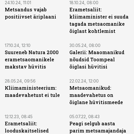
24.10.24, 11:01
18.10.24, 08:00
Metsandus vajab
Erametsaliit:
positiivset äriplaani
kliimaminister ei suuda
tagada metsaomanike
õiglast kohtlemist
17.10.24, 12:10
30.05.24, 08:00
Suureneb Natura 2000
Galerii: Maaomanikud
erametsaomanikele
nõudsid Toompeal
makstav hüvitis
õiglasi hüvitisi
28.05.24, 09:56
22.02.24, 12:00
Kliimaministeerium:
Metsaomanikud:
maadevahetust ei tule
maadevahetus on
õiglane hüvitismeede
12.12.23, 08:45
05.07.22, 08:43
Erametsaliit:
Peagi selgub aasta
looduskaitselised
parim metsamajandaja