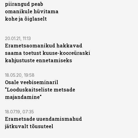
piirangud peab
omanikule hüvitama
kohe ja õiglaselt
20.01.21, 11:13
Erametsaomanikud hakkavad
saama toetust kuuse-kooreüraski
kahjustuste ennetamiseks
18.05.20, 19:58
Osale veebiseminaril
"Looduskaitseliste metsade
majandamine"
18.07.19, 07:35
Erametsade uuendamismahud
jätkuvalt tõusuteel