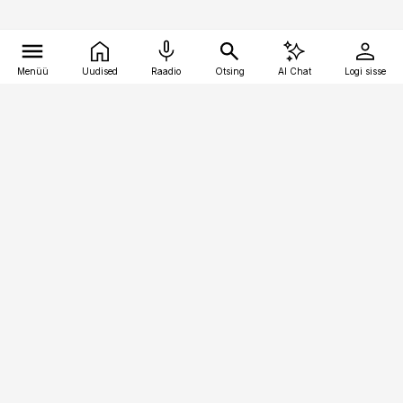
Menüü
Uudised
Raadio
Otsing
AI Chat
Logi sisse
Vana-Lõuna 39/1, 19094 Tallinn
(+372) 667 0111
pollumajandus@pollumajandus.ee
Telli
Reklaam
Firmast
Sisu kasutamisõigused
Ajakirjaniku
eetikakoodeks
Üldtingimused
Privaatsustingimused
Küpsiste poliitika
KKK