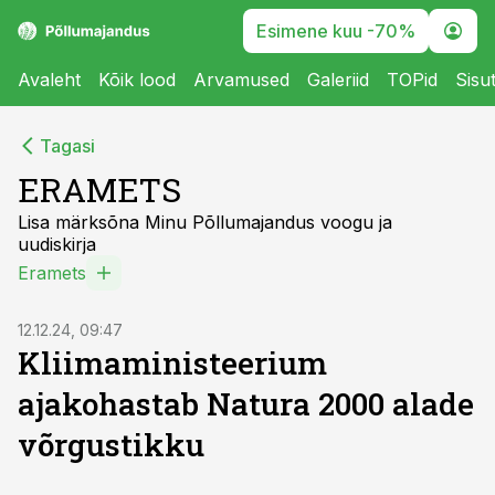
Esimene kuu -70%
Avaleht
Kõik lood
Arvamused
Galeriid
TOPid
Sisu
Tagasi
ERAMETS
Lisa märksõna Minu Põllumajandus voogu ja
uudiskirja
Eramets
12.12.24, 09:47
Kliimaministeerium
ajakohastab Natura 2000 alade
võrgustikku