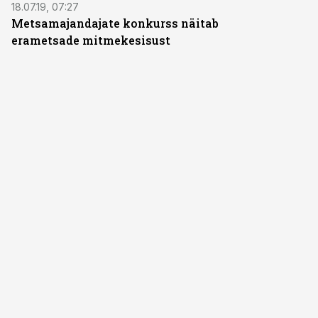
18.07.19, 07:27
Metsamajandajate konkurss näitab
erametsade mitmekesisust