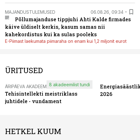
MAJANDUSTULEMUSED
06.08.26, 09:34
Põllumajanduse tippjuhi Ahti Kalde firmades
käive üldiselt kerkis, kasum samas nii
kahekordistus kui ka sulas pooleks
E-Piimast laekumata piimaraha on enam kui 1,2 miljonit eurot
ÜRITUSED
8 akadeemilist tundi
Energiasäästli
ÄRIPÄEVA AKADEEMIA
Tehisintellekti meistriklass
2026
juhtidele - vundament
HETKEL KUUM