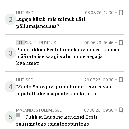
UUDISED
03.08.26, 12:00
2
Lugeja küsib: mis toimub Läti
põllumajanduses?
SISUTURUNDUS
09.06.26, 16:46
ST
Paindlikkus Eesti taimekasvatuses: kuidas
3
määrata ise saagi valmimise aega ja
kvaliteeti
UUDISED
29.07.26, 09:30
4
Maido Solovjov: piimahinna riski ei saa
lõputult ühe osapoole kanda jätta
MAJANDUSTULEMUSED
07.08.26, 09:30
5
Puhk ja Lausing kerkisid Eesti
suurimateks toidutöösturiteks