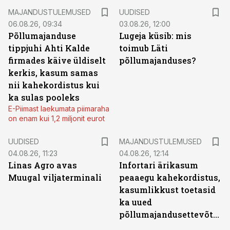
MAJANDUSTULEMUSED
UUDISED
06.08.26, 09:34
03.08.26, 12:00
Põllumajanduse
Lugeja küsib: mis
tippjuhi Ahti Kalde
toimub Läti
firmades käive üldiselt
põllumajanduses?
kerkis, kasum samas
nii kahekordistus kui
ka sulas pooleks
E-Piimast laekumata piimaraha
on enam kui 1,2 miljonit eurot
UUDISED
MAJANDUSTULEMUSED
04.08.26, 11:23
04.08.26, 12:14
Linas Agro avas
Infortari ärikasum
Muugal viljaterminali
peaaegu kahekordistus,
kasumlikkust toetasid
ka uued
põllumajandusettevõtted