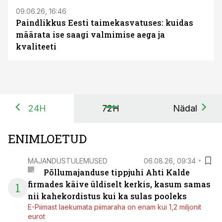
09.06.26, 16:46
Paindlikkus Eesti taimekasvatuses: kuidas
määrata ise saagi valmimise aega ja
kvaliteeti
24H
72H
Nädal
ENIMLOETUD
MAJANDUSTULEMUSED
06.08.26, 09:34
Põllumajanduse tippjuhi Ahti Kalde
firmades käive üldiselt kerkis, kasum samas
1
nii kahekordistus kui ka sulas pooleks
E-Piimast laekumata piimaraha on enam kui 1,2 miljonit
eurot