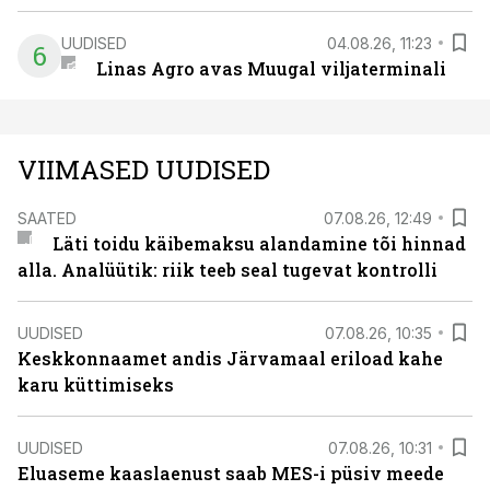
UUDISED
04.08.26, 11:23
6
Linas Agro avas Muugal viljaterminali
VIIMASED UUDISED
SAATED
07.08.26, 12:49
Läti toidu käibemaksu alandamine tõi hinnad
alla. Analüütik: riik teeb seal tugevat kontrolli
UUDISED
07.08.26, 10:35
Keskkonnaamet andis Järvamaal eriload kahe
karu küttimiseks
UUDISED
07.08.26, 10:31
Eluaseme kaaslaenust saab MES-i püsiv meede