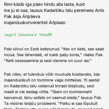
Rimi käsib iga päev hindu alla lasta, kuid
me ju ei saa, lausus Kadarbiku talu peremees Ants
Pak äsja Äripäeva
majanduskonverentsil Äriplaan.
Jaga
Salvesta
Vihja
Paki sõnul on Eesti ketistunud. "Kes on ketis, see saab
müüa. See tähendab, et tuleb palju toota," rääkis Pak.
"Ketti sissesaamine ja seal olemine on suur asi."
Pak ütles, et tulevikus võib muutuda küsitavaks, kas
majanduslikult on tootmine väga mõttekas. 15 aastat
on Kadarbiku talu vedanud linnast tööjõudu, sest
maalt ei ole kedagi võtta. "Siiani on tootmismaht
kasvanud, tänu sellele on saanud elada," lausus Pak.
Ta möönis tööjõu probleemi. "Palku ei saa lõputult