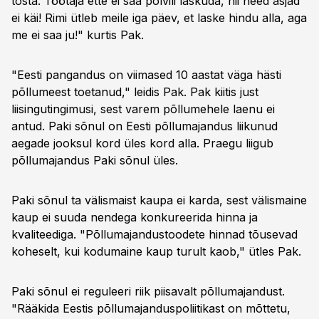
tõsta. Töötaja ette ei saa põlvili laskuda, nii need asjad
ei käi! Rimi ütleb meile iga päev, et laske hindu alla, aga
me ei saa ju!" kurtis Pak.
"Eesti pangandus on viimased 10 aastat väga hästi
põllumeest toetanud," leidis Pak. Pak kiitis just
liisingutingimusi, sest varem põllumehele laenu ei
antud. Paki sõnul on Eesti põllumajandus liikunud
aegade jooksul kord üles kord alla. Praegu liigub
põllumajandus Paki sõnul üles.
Paki sõnul ta välismaist kaupa ei karda, sest välismaine
kaup ei suuda nendega konkureerida hinna ja
kvaliteediga. "Põllumajandustoodete hinnad tõusevad
koheselt, kui kodumaine kaup turult kaob," ütles Pak.
Paki sõnul ei reguleeri riik piisavalt põllumajandust.
"Rääkida Eestis põllumajanduspoliitikast on mõttetu,