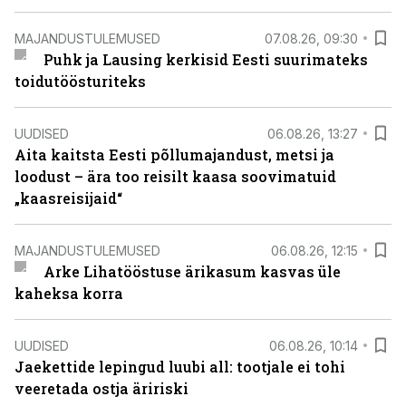
MAJANDUSTULEMUSED
07.08.26, 09:30
Puhk ja Lausing kerkisid Eesti suurimateks
toidutöösturiteks
UUDISED
06.08.26, 13:27
Aita kaitsta Eesti põllumajandust, metsi ja
loodust – ära too reisilt kaasa soovimatuid
„kaasreisijaid“
MAJANDUSTULEMUSED
06.08.26, 12:15
Arke Lihatööstuse ärikasum kasvas üle
kaheksa korra
UUDISED
06.08.26, 10:14
Jaekettide lepingud luubi all: tootjale ei tohi
veeretada ostja äririski