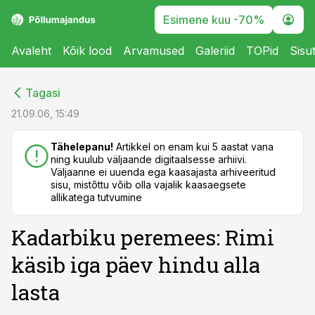
Esimene kuu -70%
Avaleht
Kõik lood
Arvamused
Galeriid
TOPid
Sisu
cebook
cebook
Tagasi
Twitter)
Twitter)
21.09.06, 15:49
kedIn
kedIn
Tähelepanu!
Artikkel on enam kui 5 aastat vana
ning kuulub väljaande digitaalsesse arhiivi.
ail
ail
Väljaanne ei uuenda ega kaasajasta arhiveeritud
sisu, mistõttu võib olla vajalik kaasaegsete
k
k
allikatega tutvumine
Kadarbiku peremees: Rimi
käsib iga päev hindu alla
lasta