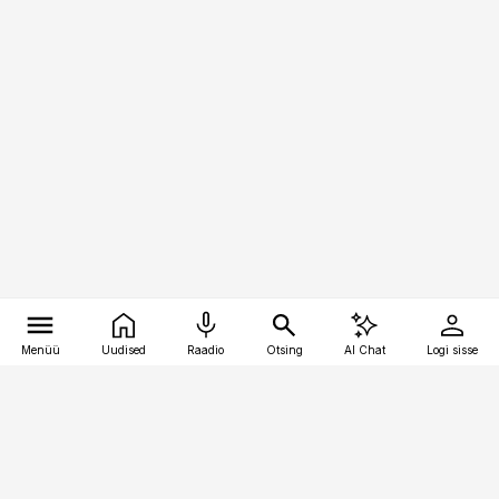
Menüü
Uudised
Raadio
Otsing
AI Chat
Logi sisse
Vana-Lõuna 39/1, 19094 Tallinn
(+372) 667 0111