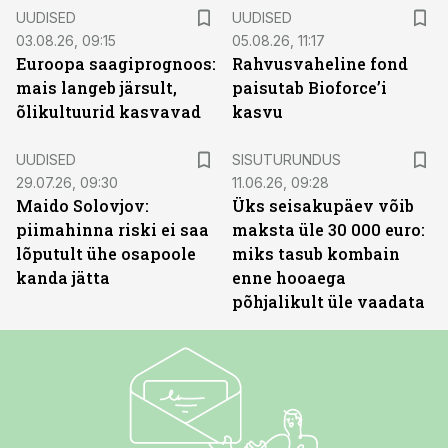
UUDISED
UUDISED
03.08.26, 09:15
05.08.26, 11:17
Euroopa saagiprognoos:
Rahvusvaheline fond
mais langeb järsult,
paisutab Bioforce’i
õlikultuurid kasvavad
kasvu
ST
UUDISED
SISUTURUNDUS
29.07.26, 09:30
11.06.26, 09:28
Maido Solovjov:
Üks seisakupäev võib
piimahinna riski ei saa
maksta üle 30 000 euro:
lõputult ühe osapoole
miks tasub kombain
kanda jätta
enne hooaega
põhjalikult üle vaadata