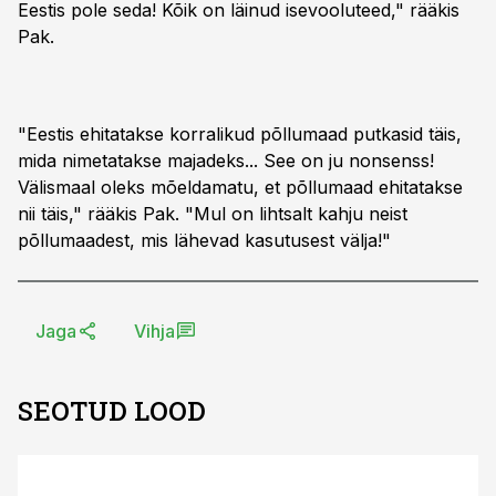
Eestis pole seda! Kõik on läinud isevooluteed," rääkis
Pak.
"Eestis ehitatakse korralikud põllumaad putkasid täis,
mida nimetatakse majadeks... See on ju nonsenss!
Välismaal oleks mõeldamatu, et põllumaad ehitatakse
nii täis," rääkis Pak. "Mul on lihtsalt kahju neist
põllumaadest, mis lähevad kasutusest välja!"
Jaga
Vihja
SEOTUD LOOD
ST