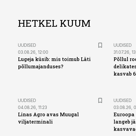
HETKEL KUUM
UUDISED
UUDISED
03.08.26, 12:00
31.07.26, 13
Lugeja küsib: mis toimub Läti
Põllul r
põllumajanduses?
delikates
kasvab 6
UUDISED
UUDISED
04.08.26, 11:23
03.08.26, 0
Linas Agro avas Muugal
Euroopa 
viljaterminali
langeb jä
kasvava