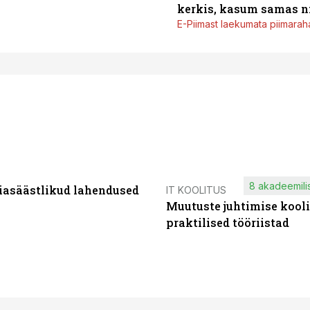
kerkis, kasum samas ni
E-Piimast laekumata piimaraha
8 akadeemilis
iasäästlikud lahendused
IT KOOLITUS
Muutuste juhtimise kooli
praktilised tööriistad