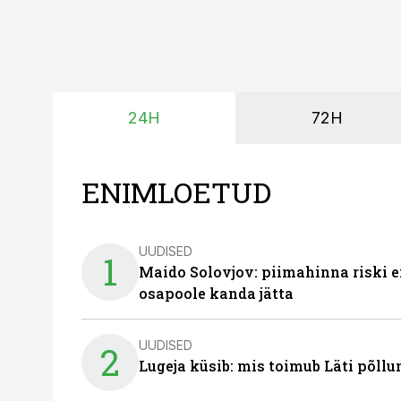
24H
72H
ENIMLOETUD
UUDISED
1
Maido Solovjov: piimahinna riski ei
osapoole kanda jätta
UUDISED
2
Lugeja küsib: mis toimub Läti põll