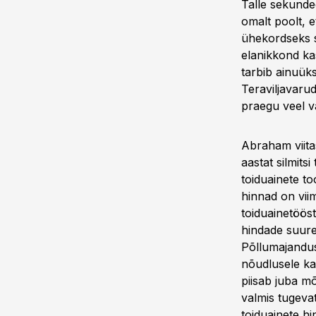
Talle sekunde
omalt poolt, 
ühekordseks s
elanikkond ka
tarbib ainuüks
Teraviljavaru
praegu veel v
Abraham viitas
aastat silmits
toiduainete to
hinnad on vii
toiduainetöös
hindade suure
Põllumajandus
nõudlusele ka
piisab juba m
valmis tugevat
toiduainete hi