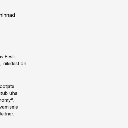
 hinnad
s Eesti.
 riikidest on
ootjate
utub üha
nomy“,
avamisele
eitner.