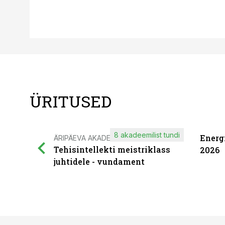
ÜRITUSED
8 akadeemilist tundi
Energ
ÄRIPÄEVA AKADEEMIA
Tehisintellekti meistriklass
2026
juhtidele - vundament