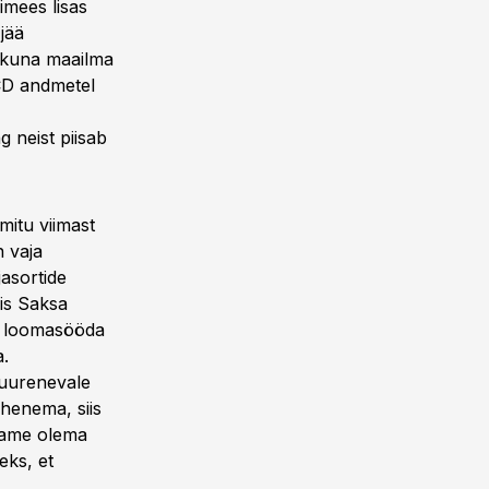
imees lisas
jää
 kuna maailma
CD andmetel
 neist piisab
mitu viimast
n vaja
jasortide
is Saksa
ka loomasööda
a.
suurenevale
henema, siis
peame olema
eks, et