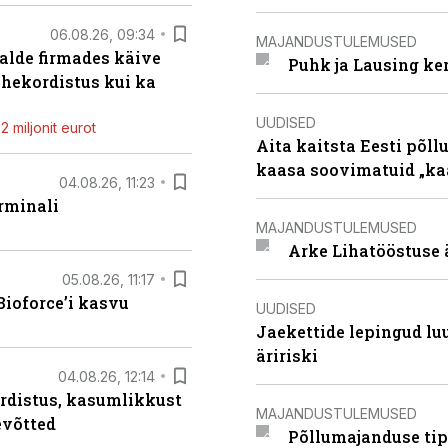
06.08.26, 09:34
MAJANDUSTULEMUSED
alde firmades käive
Puhk ja Lausing ke
ahekordistus kui ka
UUDISED
 miljonit eurot
Aita kaitsta Eesti põllu
kaasa soovimatuid „kaa
04.08.26, 11:23
rminali
MAJANDUSTULEMUSED
Arke Lihatööstuse 
05.08.26, 11:17
ioforce’i kasvu
UUDISED
Jaekettide lepingud luub
äririski
04.08.26, 12:14
rdistus, kasumlikkust
MAJANDUSTULEMUSED
evõtted
Põllumajanduse tip