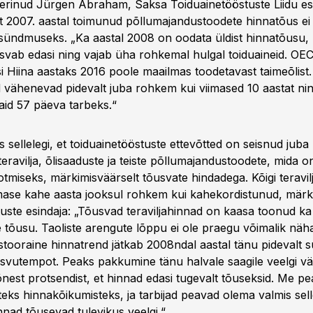
erinud Jürgen Abraham, Saksa Toiduainetööstuste Liidu es
et 2007. aastal toimunud põllumajandustoodete hinnatõus ei 
ündmuseks. „Ka aastal 2008 on oodata üldist hinnatõusu,
svab edasi ning vajab üha rohkemal hulgal toiduaineid. OE
i Hiina aastaks 2016 poole maailmas toodetavast taimeõlist.
d vähenevad pidevalt juba rohkem kui viimased 10 aastat ning
aid 57 päeva tarbeks.“
 sellelegi, et toiduainetööstuste ettevõtted on seisnud juba 
i teravilja, õlisaaduste ja teiste põllumajandustoodete, mida o
otmiseks, märkimisväärselt tõusvate hindadega. Kõigi teravil
mase kahe aasta jooksul rohkem kui kahekordistunud, märk
tuste esindaja: „Tõusvad teraviljahinnad on kaasa toonud 
 tõusu. Taoliste arengute lõppu ei ole praegu võimalik näh
tooraine hinnatrend jätkab 2008ndal aastal tänu pidevalt 
svutempot. Peaks pakkumine tänu halvale saagile veelgi vä
õnest protsendist, et hinnad edasi tugevalt tõuseksid. Me 
eks hinnakõikumisteks, ja tarbijad peavad olema valmis sell
nnad tõusevad tulevikus veelgi.“