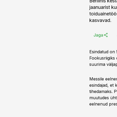
Berliinis kes
jaanuarist ku
toiduainetöö
kasvavad.
Jaga
Esindatud on 5
Fookusriigiks
suurima välja
Messile eelnen
esindajad, et
tihedamaks. 
muutudes ühtl
eelnenud pres