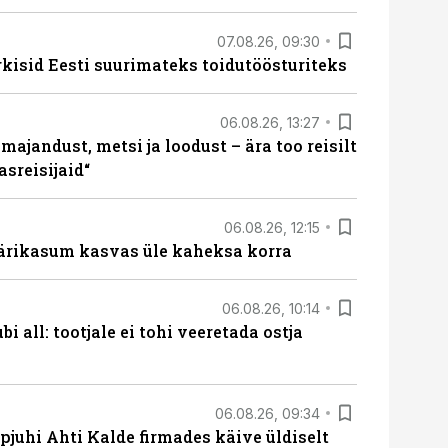
07.08.26, 09:30
rkisid Eesti suurimateks toidutöösturiteks
06.08.26, 13:27
majandust, metsi ja loodust – ära too reisilt
sreisijaid“
06.08.26, 12:15
ärikasum kasvas üle kaheksa korra
06.08.26, 10:14
i all: tootjale ei tohi veeretada ostja
06.08.26, 09:34
pjuhi Ahti Kalde firmades käive üldiselt