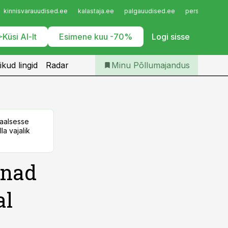
Iseteenindus
kinnisvarauudised.ee
kalastaja.ee
palgauudised.ee
personaliuudi
Telli Põllumajandus
Küsi AI-lt
Esimene kuu -70%
Logi sisse
ikud lingid
Radar
Minu Põllumajandus
taalsesse
la vajalik
nnad
al