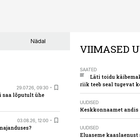
Nädal
VIIMASED U
SAATED
Läti toidu käibema
riik teeb seal tugevat k
29.07.26, 09:30
 saa lõputult ühe
UUDISED
Keskkonnaamet andis J
03.08.26, 12:00
umajanduses?
UUDISED
Eluaseme kaaslaenust 