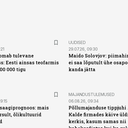
UUDISED
:21
29.07.26, 09:30
oomab tulevane
Maido Solovjov: piimahi
s: Eesti ainsas teofarmis
ei saa lõputult ühe osapo
00 000 tigu
kanda jätta
MAJANDUSTULEMUSED
9:15
06.08.26, 09:34
saagiprognoos: mais
Põllumajanduse tippjuhi
rsult, õlikultuurid
Kalde firmades käive üld
d
kerkis, kasum samas nii