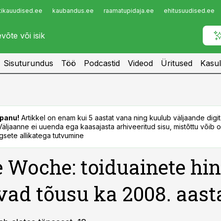
tikauudised.ee
kaubandus.ee
raamatupidaja.ee
ehitusuudised.ee
Infopank
Radar
Sisuturundus
Töö
Podcastid
Videod
Üritused
Kasul
panu!
Artikkel on enam kui 5 aastat vana ning kuulub väljaande digi
. Väljaanne ei uuenda ega kaasajasta arhiveeritud sisu, mistõttu võib ol
sete allikatega tutvumine
 Woche: toiduainete hi
vad tõusu ka 2008. aast