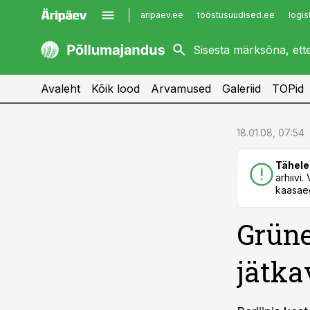
aripaev.ee
tööstusuudised.ee
logis
kaubandus.ee
imelineajalugu.ee
kinnisvarauudised.ee
imelineteadus.ee
Avaleht
Kõik lood
Arvamused
Galeriid
TOPid
cebook
cebook
18.01.08, 07:54
Twitter)
Twitter)
Tähele
kedIn
kedIn
arhiivi
kaasaeg
ail
ail
Grüne
k
k
jätka