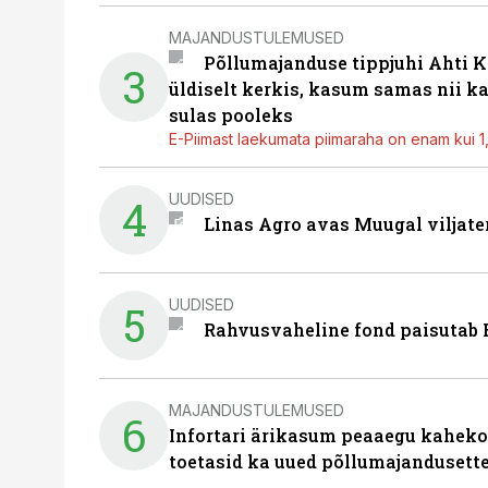
MAJANDUSTULEMUSED
Põllumajanduse tippjuhi Ahti K
3
üldiselt kerkis, kasum samas nii k
sulas pooleks
E-Piimast laekumata piimaraha on enam kui 1,2
UUDISED
4
Linas Agro avas Muugal viljate
UUDISED
5
Rahvusvaheline fond paisutab B
MAJANDUSTULEMUSED
6
Infortari ärikasum peaaegu kaheko
toetasid ka uued põllumajandusett