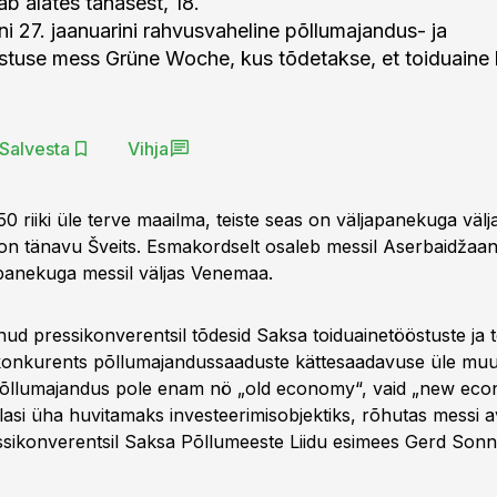
tab alates tänasest, 18.
ni 27. jaanuarini rahvusvaheline põllumajandus- ja
stuse mess Grüne Woche, kus tõdetakse, et toiduaine
Salvesta
Vihja
0 riiki üle terve maailma, teiste seas on väljapanekuga välja
 on tänavu Šveits. Esmakordselt osaleb messil Aserbaidžaan,
panekuga messil väljas Venemaa.
ud pressikonverentsil tõdesid Saksa toiduainetööstuste ja t
 konkurents põllumajandussaaduste kättesaadavuse üle mu
Põllumajandus pole enam nö „old economy“, vaid „new eco
asi üha huvitamaks investeerimisobjektiks, rõhutas messi 
sikonverentsil Saksa Põllumeeste Liidu esimees Gerd Sonnl