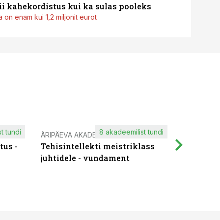
i kahekordistus kui ka sulas pooleks
 on enam kui 1,2 miljonit eurot
t tundi
8 akadeemilist tundi
ÄRIPÄEVA AKADEEMIA
IT KOOLIT
tus -
Tehisintellekti meistriklass
Muutuste
juhtidele - vundament
praktilis