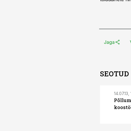
Jaga
SEOTUD
14.07.13, 
Põllum
koostö