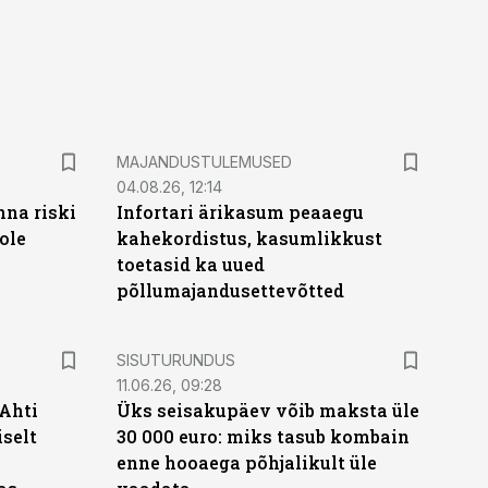
MAJANDUSTULEMUSED
04.08.26, 12:14
nna riski
Infortari ärikasum peaaegu
ole
kahekordistus, kasumlikkust
toetasid ka uued
põllumajandusettevõtted
ST
SISUTURUNDUS
11.06.26, 09:28
 Ahti
Üks seisakupäev võib maksta üle
iselt
30 000 euro: miks tasub kombain
enne hooaega põhjalikult üle