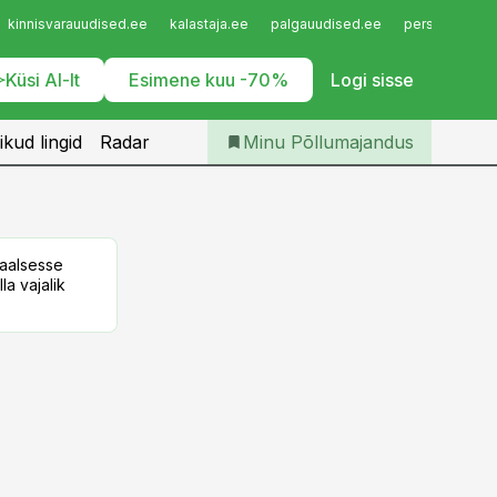
Iseteenindus
kinnisvarauudised.ee
kalastaja.ee
palgauudised.ee
personaliuudi
Telli Põllumajandus
Küsi AI-lt
Esimene kuu -70%
Logi sisse
ikud lingid
Radar
Minu Põllumajandus
taalsesse
la vajalik