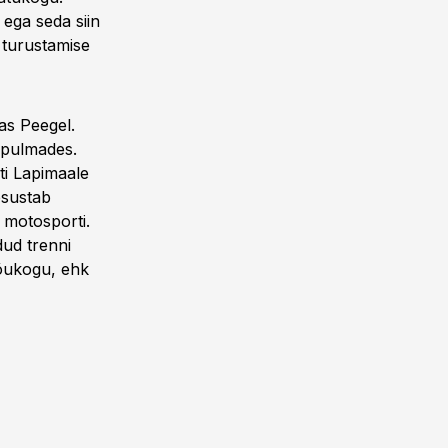
 ega seda siin
 turustamise
as Peegel.
i pulmades.
ti Lapimaale
psustab
 motosporti.
ud trenni
õukogu, ehk