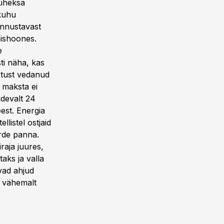
 üheksa
 kuhu
 innustavast
mishoones.
e
sti näha, kas
östust vedanud
 maksta ei
idevalt 24
est. Energia
llistel ostjaid
urde panna.
raja juures,
taks ja valla
avad ahjud
l vähemalt