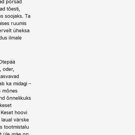
mad põrsad
d tõesti,
s soojaks. Ta
mises ruumis
Tervelt üheksa
dus ilmale
 Otepää
, oder,
kasvavad
ab ka midagi –
ks mõnes
end õnnelikuks
keset
 Keset hoovi
d laual värske
as tootmistalu
t üle mäe on