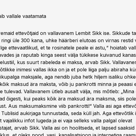
mib vallale vaatamata
emaid ettevõtjaid on vallavanem Lembit Sikk ise. Sikkude ta
 ringi üle 300 kana, uhke häärberi elutoas on virnas restid
e ettevaatlikud, et te rosinatele peale ei astu,“ hoiatab v
vades ja raputab kinga seest välja tükikese kuivanud kanas
elustiil, kus suurt rabeleda ei maksa, arvab Sikk. Vallavan
õtlikke inimesi vallas ikka on ja et pole liiga palju abiraha kü
ikupalga maksjaile, aga nendib juba hetk hiljem isaliku ohke
 kõik maksud ära maksta, võib ju pankrotti minna ja peaasi 
tulevad. Vallavanem ütleb ausalt välja, mis mõtleb: „Mina ei
ad õigesti, kui peaks kõik ära maksud ära maksma, siis pole
ust. Aus maksumaksmine viib pankrotti!“ Valla asi aga ettevõ
. Tublisid aukirjaga tunnustada, seda küll jah. Aga ettevõtli
st vajalikku infot lugeda ja ei vaja selleks valla palgal olevat
tajat, arvab Sikk. Valla asi on hoolitseda, et lapsed saaksid 
iiklus, et oleks pood, vesi, kanalisatsioon ja internetiga raa