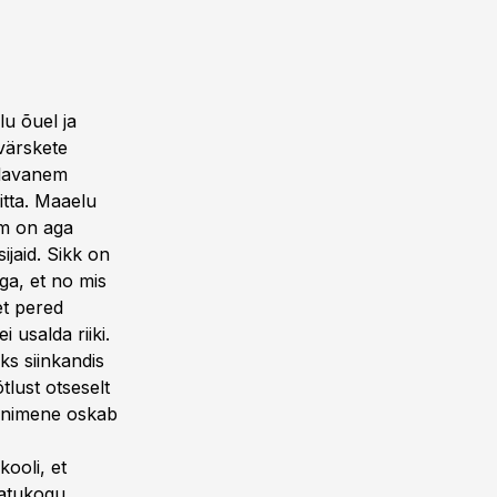
lu õuel ja
 värskete
allavanem
itta. Maaelu
em on aga
sijaid. Sikk on
ga, et no mis
et pered
 usalda riiki.
ks siinkandis
tlust otseselt
k inimene oskab
kooli, et
matukogu.