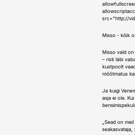
allowfullscre
allowscripta
src="http://v
Misso - kõik 
Misso vald on 
– risti läbi vab
kustpoolt vaad
mõõtmatus ka
Ja kuigi Venem
asja ei ole. Ku
bensiinispekul
„Sead on meil 
seakasvataja, 