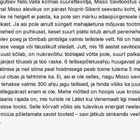
egutsev Niilo.Valla kolmas suurettevõtja, Misso Savitööstus
mal Misso alevikus on pärast Noprit-Siberit seevastu koht,
ke nii helgelt ei paista, ka pole siin märku edasipürgimisele
kast. Ja asi pole ainult süngelt mahajäetuna mõjuvas toot
mehed on puhkusel, keset suurt platsi istub ainult peremeh
lev poeg ja tõmbab pintsliga valmis tellistele vett. Nii on hä
kese veaga või täiuslikult siledalt. Jutt, mis 18 aastat savitö
uust kõlab, on nukravõitu: töötajaid võtta pole, suurt palka
 järjest tõuseb ja töö raske. 6 tellisepõletusahju huugavad p
äitmise ja neil silma peal hoidmisega peab toime tulema 5 me
l otsas ja tahtmine ka. Ei, asi ei ole selles, nagu Misso savite
 tehakse valmis 300 ahju jagu telliseid, ja hinda võiks ka ju
illegipärast enam ei ole. Mehe mõtted on hoopis uue krossi
laanis rajada on, mis turiste nii Lätist kui Venemaalt ligi meeli
 sisse tooks. Selle kõrvalt võiks siis tulevikus energiat neel
 müüa põletamata savist tooteid – savi jätkub siinkandis vee
.