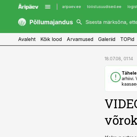
aripaev.ee
tööstusuudised.ee
logis
kaubandus.ee
imelineajalugu.ee
kinnisvarauudised.ee
imelineteadus.ee
Avaleht
Kõik lood
Arvamused
Galeriid
TOPid
cebook
cebook
18.07.08, 01:14
Twitter)
Twitter)
Tähele
kedIn
kedIn
arhiivi
kaasaeg
ail
ail
VIDEO
k
k
võrok