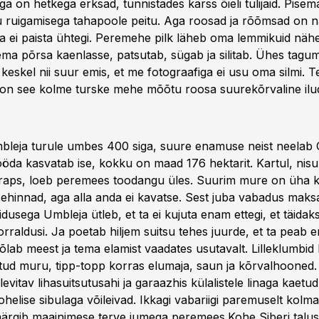
siga on hetkega erksad, tunnistades kärss õieli tulijaid. Pise
u ruigamisega tahapoole peitu. Aga roosad ja rõõmsad on na
a ei paista ühtegi. Peremehe pilk läheb oma lemmikuid nähe
ma põrsa kaenlasse, patsutab, sügab ja silitab. Ühes tagu
keskel nii suur emis, et me fotograafiga ei usu oma silmi. 
 on see kolme turske mehe mõõtu roosa suurekõrvaline ilu
mbleja turule umbes 400 siga, suure enamuse neist neelab
ööda kasvatab ise, kokku on maad 176 hektarit. Kartul, nisu
 raps, loeb peremees toodangu üles. Suurim mure on üha 
isehinnad, aga alla anda ei kavatse. Sest juba vabadus maks
usega Umbleja ütleb, et ta ei kujuta enam ettegi, et täida
korraldusi. Ja poetab hiljem suitsu tehes juurde, et ta peab 
lab meest ja tema elamist vaadates usutavalt. Lilleklumbid 
atud muru, tipp-topp korras elumaja, saun ja kõrvalhooned.
evitav lihasuitsutusahi ja garaazhis külalistele linaga kaetu
rohelise sibulaga võileivad. Ikkagi vabariigi paremuselt kolm
märgib maainimese terve jumega peremees.Kohe Siberi talus