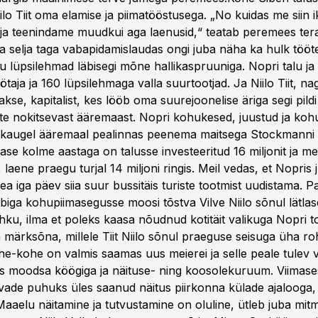
lo Tiit oma elamise ja piimatööstusega. „No kuidas me siin 
a teenindame muudkui aga laenusid,“ teatab peremees terase
 selja taga vabapidamislaudas ongi juba näha ka hulk tööteg
u lüpsilehmad läbisegi mõne hallikaspruuniga. Nopri talu ja
taja ja 160 lüpsilehmaga valla suurtootjad. Ja Niilo Tiit, n
kse, kapitalist, kes lööb oma suurejoonelise äriga segi pildi 
tte nokitsevast ääremaast. Nopri kohukesed, juustud ja koh
a kaugel ääremaal pealinnas peenema maitsega Stockmann
ase kolme aastaga on talusse investeeritud 16 miljonit ja me
, laene praegu turjal 14 miljoni ringis. Meil vedas, et Nopris 
ea iga päev siia suur bussitäis turiste tootmist uudistama. 
lbiga kohupiimasegusse moosi tõstva Vilve Niilo sõnul lätlase
ahku, ilma et poleks kaasa nõudnud kotitäit valikuga Nopri t
 märksõna, millele Tiit Niilo sõnul praeguse seisuga üha r
e-kohe on valmis saamas uus meierei ja selle peale tulev 
s moodsa köögiga ja näituse- ning koosolekuruum. Viimase
ade puhuks üles saanud näitus piirkonna külade ajalooga, 
aaelu näitamine ja tutvustamine on oluline, ütleb juba mit