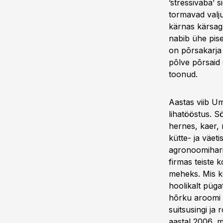
’stressivaba’ 
tormavad valj
kärnas kärsag
nabib ühe pise
on põrsakarja 
põlve põrsaid
toonud.
Aastas viib U
lihatööstus. S
hernes, kaer,
kütte- ja väet
agronoomiharid
firmas teiste 
meheks. Mis kõ
hoolikalt püg
hõrku aroomi l
suitsusingi ja 
aastal 2006, 