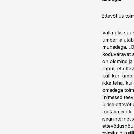
Ettevõtlus toi
Valla üks suur
ümber jalutab
munadega. „Olg
koduväravat a
on olemine ja 
rahul, et ettev
küll kuri ümbr
ikka teha, kui
omadega toime 
Inimesed teev
üldse ettevõtl
toetada ei ole
isegi interneti
ettevõtlusnõus
toimiks bussil