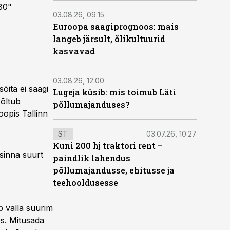
80"
03.08.26, 09:15
Euroopa saagiprognoos: mais
langeb järsult, õlikultuurid
kasvavad
03.08.26, 12:00
õita ei saagi
Lugeja küsib: mis toimub Läti
sõltub
põllumajanduses?
oopis Tallinn
ST
03.07.26, 10:27
Kuni 200 hj traktori rent –
 sinna suurt
paindlik lahendus
põllumajandusse, ehitusse ja
teehooldusesse
b valla suurim
es. Mitusada