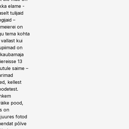
ikka elame -
lt tulijaid
ijaid –
 meierei on
agu tema kohta
vallast kui
upiimad on
i kaubamaja
iereisse 13
jutule saime –
Parimad
d, kellest
oodetest.
ohkem
väike pood,
s on
juures fotod
mendat põlve