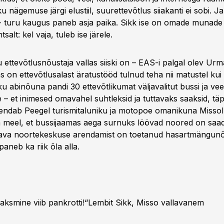
 nägemuse järgi elustiil, suurettevõtlus siiakanti ei sobi. Ja
i - turu kaugus paneb asja paika. Sikk ise on omade munade
salt: kel vaja, tuleb ise järele.
 ettevõtlusnõustaja vallas siiski on – EAS-i palgal olev Urm
s on ettevõtlusalast äratustööd tulnud teha nii matustel ku
 abinõuna pandi 30 ettevõtlikumat väljavalitut bussi ja vee
 – et inimesed omavahel suhtleksid ja tuttavaks saaksid, tä
rendab Peegel turismitaluniku ja motopoe omanikuna Missol
a meel, et bussijaamas aega surnuks löövad noored on saad
ava noortekeskuse arendamist on toetanud hasartmängun
paneb ka riik õla alla.
smine viib pankrotti!“Lembit Sikk, Misso vallavanem