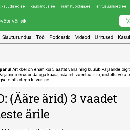
tikauudised.ee
kaubandus.ee
raamatupidaja.ee
ehitusuudised.ee
Infopank
Radar
Sisuturundus
Töö
Podcastid
Videod
Üritused
Kasul
panu!
Artikkel on enam kui 5 aastat vana ning kuulub väljaande digi
. Väljaanne ei uuenda ega kaasajasta arhiveeritud sisu, mistõttu võib ol
sete allikatega tutvumine
: (Ääre ärid) 3 vaadet
este ärile