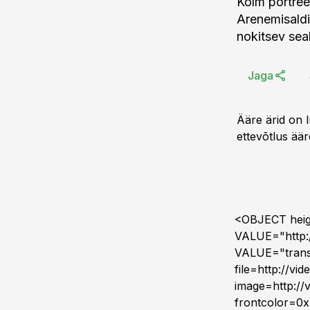
Kolm portree
Arenemisaldi
nokitsev sea
Jaga
Ääre ärid on l
ettevõtlus ää
<OBJECT hei
VALUE="http:
VALUE="trans
file=http://vid
image=http://
frontcolor=0