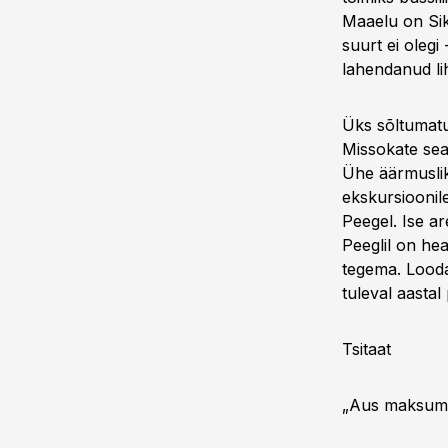
Maaelu on Siku
suurt ei oleg
lahendanud liht
Üks sõltumatu
Missokate sea
Ühe äärmusliku
ekskursioonile
Peegel. Ise a
Peeglil on he
tegema. Lood
tuleval aastal 
Tsitaat
„Aus maksumak