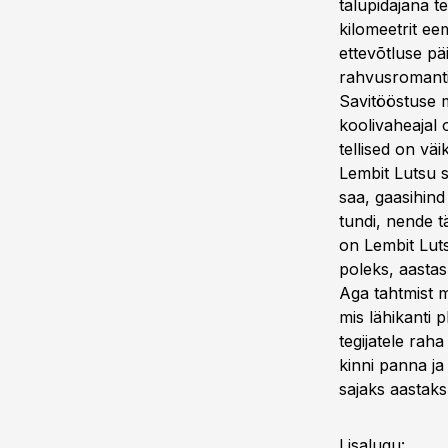
talupidajana t
kilomeetrit ee
ettevõtluse päi
rahvusromanti
Savitööstuse 
koolivaheajal o
tellised on väi
Lembit Lutsu s
saa, gaasihind
tundi, nende t
on Lembit Lutsu
poleks, aastas
Aga tahtmist m
mis lähikanti p
tegijatele raha
kinni panna ja
sajaks aastaks
Lisalugu: