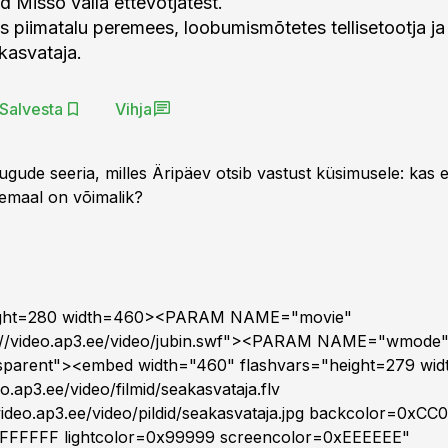
d Misso valla ettevõtjatest.
s piimatalu peremees, loobumismõtetes tellisetootja j
kasvataja.
Salvesta
Vihja
ugude seeria, milles Äripäev otsib vastust küsimusele: kas e
remaal on võimalik?
ght=280 width=460><PARAM NAME="movie"
//video.ap3.ee/video/jubin.swf"><PARAM NAME="wmode
parent"><embed width="460" flashvars="height=279 wi
eo.ap3.ee/video/filmid/seakasvataja.flv
video.ap3.ee/video/pildid/seakasvataja.jpg backcolor=0xCC
xFFFFFF lightcolor=0x99999 screencolor=0xEEEEEE"