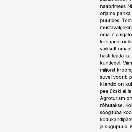
naabrimees Nii
orjame panka j
puurides. Tema
mustavalgekirj
oma 7 palgatöö
kohapeal öelda
vaikselt omae
hästi teada k
kundedel. Viim
miljonit krooni
suvel voorib p
kliendid on ku
pea ükski ei l
Agroturism on
rõhutakse. Koh
söögituba koo
kodukandipäev
ja sugupuud. M