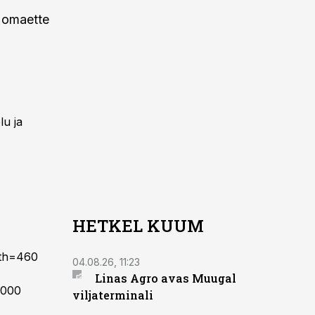
a omaette
lu ja
HETKEL KUUM
"
dth=460
04.08.26, 11:23
Linas Agro avas Muugal
0000
viljaterminali