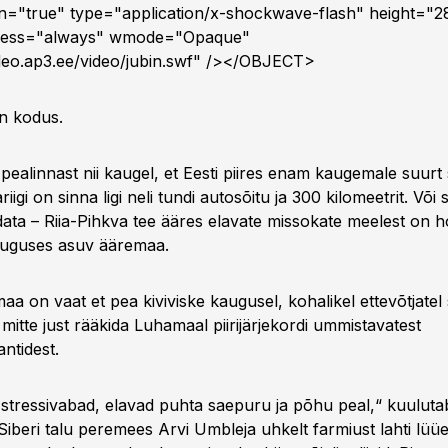
en="true" type="application/x-shockwave-flash" height="2
ccess="always" wmode="Opaque"
ideo.ap3.ee/video/jubin.swf" /></OBJECT>
on kodus.
pealinnast nii kaugel, et Eesti piires enam kaugemale suurt s
ariigi on sinna ligi neli tundi autosõitu ja 300 kilomeetrit. Või 
ata – Riia-Pihkva tee ääres elavate missokate meelest on h
uguses asuv ääremaa.
aa on vaat et pea kiviviske kaugusel, kohalikel ettevõtjatel
i mitte just rääkida Luhamaal piirijärjekordi ummistavatest
antidest.
stressivabad, elavad puhta saepuru ja põhu peal,“ kuuluta
Siberi talu peremees Arvi Umbleja uhkelt farmiust lahti lüü