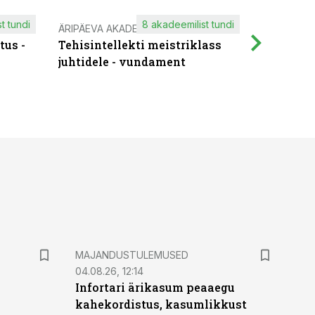
t tundi
8 akadeemilist tundi
ÄRIPÄEVA AKADEEMIA
IT KOOLIT
tus -
Tehisintellekti meistriklass
Muutuste
juhtidele - vundament
praktilis
MAJANDUSTULEMUSED
04.08.26, 12:14
Infortari ärikasum peaaegu
kahekordistus, kasumlikkust