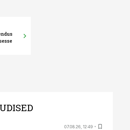
hendus
sesse
UDISED
07.08.26, 12:49