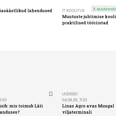
8 akadeemilis
iasäästlikud lahendused
IT KOOLITUS
Muutuste juhtimise kooli
praktilised tööriistad
UUDISED
2:00
04.08.26, 11:23
sib: mis toimub Läti
Linas Agro avas Muugal
anduses?
viljaterminali