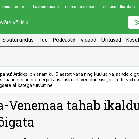
tikauudised.ee
kaubandus.ee
raamatupidaja.ee
ehitusuudised.ee
Infopank
Radar
Sisuturundus
Töö
Podcastid
Videod
Üritused
Kasul
panu!
Artikkel on enam kui 5 aastat vana ning kuulub väljaande digi
. Väljaanne ei uuenda ega kaasajasta arhiveeritud sisu, mistõttu võib ol
sete allikatega tutvumine
-Venemaa tahab ikaldu
lõigata