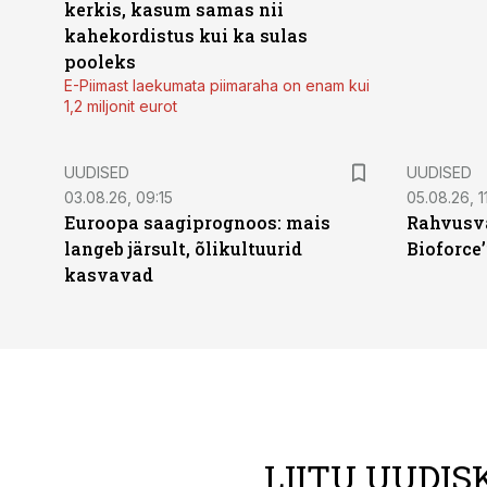
kerkis, kasum samas nii
kahekordistus kui ka sulas
pooleks
E-Piimast laekumata piimaraha on enam kui
1,2 miljonit eurot
UUDISED
UUDISED
03.08.26, 09:15
05.08.26, 11
Euroopa saagiprognoos: mais
Rahvusva
langeb järsult, õlikultuurid
Bioforce
kasvavad
LIITU UUDIS