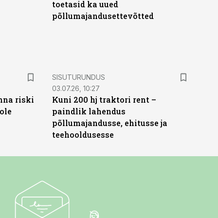
toetasid ka uued
põllumajandusettevõtted
ST
SISUTURUNDUS
03.07.26, 10:27
nna riski
Kuni 200 hj traktori rent –
ole
paindlik lahendus
põllumajandusse, ehitusse ja
teehooldusesse