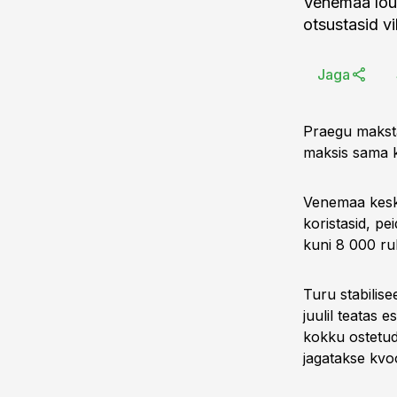
Venemaa lõun
otsustasid v
Jaga
Praegu makstak
maksis sama k
Venemaa kesko
koristasid, pe
kuni 8 000 ru
Turu stabilise
juulil teatas 
kokku ostetud 
jagatakse kvoo