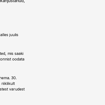
 kahjustanud,
lles juulis
ed, mis saaki
tonnist oodata
anema. 30.
iiklikult
ustest varudest