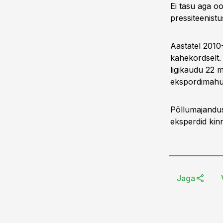
Ei tasu aga oo
pressiteenistu
Aastatel 2010
kahekordselt.
ligikaudu 22 m
ekspordimahuk
Põllumajandusm
eksperdid kinn
Jaga