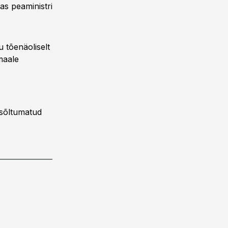
as peaministri
 tõenäoliselt
maale
 sõltumatud