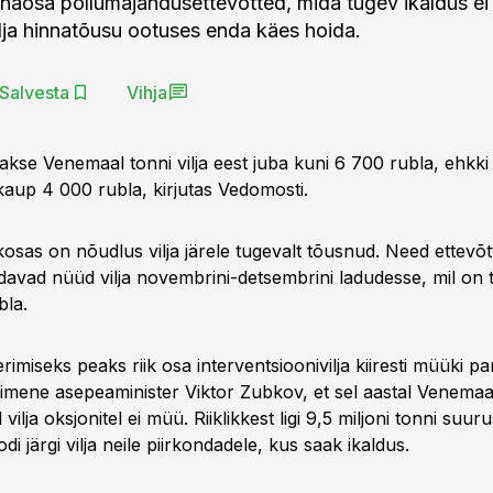
aosa põllumajandusettevõtted, mida tugev ikaldus ei
ilja hinnatõusu ootuses enda käes hoida.
Salvesta
Vihja
se Venemaal tonni vilja eest juba kuni 6 700 rubla, ehkki a
aup 4 000 rubla, kirjutas Vedomosti.
sas on nõudlus vilja järele tugevalt tõusnud. Need ettevõtt
idavad nüüd vilja novembrini-detsembrini ladudesse, mil on 
bla.
erimiseks peaks riik osa interventsioonivilja kiiresti müüki p
esimene asepeaminister Viktor Zubkov, et sel aastal Venemaa r
vilja oksjonitel ei müü. Riiklikkest ligi 9,5 miljoni tonni suur
di järgi vilja neile piirkondadele, kus saak ikaldus.