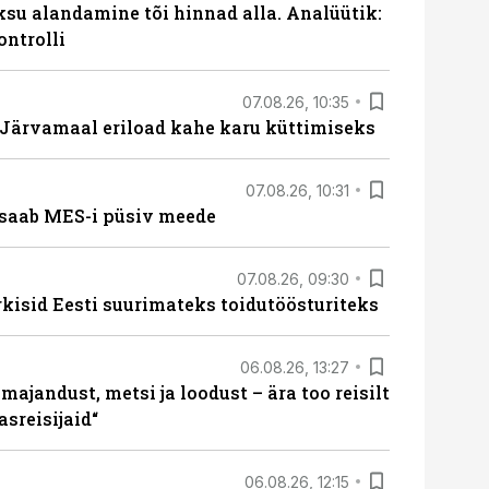
ksu alandamine tõi hinnad alla. Analüütik:
ontrolli
07.08.26, 10:35
ärvamaal eriload kahe karu küttimiseks
07.08.26, 10:31
saab MES-i püsiv meede
07.08.26, 09:30
rkisid Eesti suurimateks toidutöösturiteks
06.08.26, 13:27
majandust, metsi ja loodust – ära too reisilt
sreisijaid“
06.08.26, 12:15