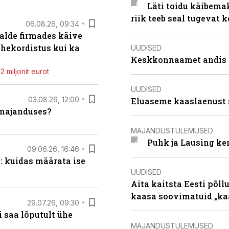
Läti toidu käibema
riik teeb seal tugevat k
06.08.26, 09:34
alde firmades käive
ahekordistus kui ka
UUDISED
Keskkonnaamet andis J
 miljonit eurot
UUDISED
03.08.26, 12:00
Eluaseme kaaslaenust 
umajanduses?
MAJANDUSTULEMUSED
Puhk ja Lausing ke
09.06.26, 16:46
: kuidas määrata ise
UUDISED
Aita kaitsta Eesti põllu
kaasa soovimatuid „kaa
29.07.26, 09:30
 saa lõputult ühe
MAJANDUSTULEMUSED