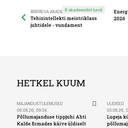
8 akadeemilist tundi
Energ
ÄRIPÄEVA AKADEEMIA
Tehisintellekti meistriklass
2026
juhtidele - vundament
HETKEL KUUM
MAJANDUSTULEMUSED
UUDISED
06.08.26, 09:34
03.08.26, 1
Põllumajanduse tippjuhi Ahti
Lugeja kü
Kalde firmades käive üldiselt
põllumaj