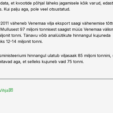
data, et kvootide põhjal läheks jagamisele kõik varud, edast
s. Kui palju aga, pole veel otsustatud.
-2011 väheneb Venemaa vilja eksport saagi vähenemise tõttu
 Mullusest 97 miljoni tonnisest saagist müüs Venemaa välis
iljonit tonni. Tänavu võib analüütikute hinnangul kujuneda
s 12-14 miljonit tonni.
inisteeriumi hinnangul ulatub viljasaak 85 miljoni tonnini,
itavad aga, et selleks kujuneb vaid 75 tonni.
Vihja