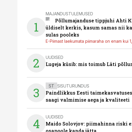
MAJANDUSTULEMUSED
Põllumajanduse tippjuhi Ahti K
1
üldiselt kerkis, kasum samas nii k
sulas pooleks
E-Piimast laekumata piimaraha on enam kui 1,2
UUDISED
2
Lugeja küsib: mis toimub Läti põll
ST
SISUTURUNDUS
3
Paindlikkus Eesti taimekasvatuses
saagi valmimise aega ja kvaliteeti
UUDISED
4
Maido Solovjov: piimahinna riski ei
osapoole kanda jätta