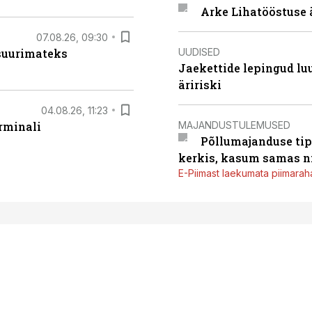
Arke Lihatööstuse 
07.08.26, 09:30
UUDISED
 suurimateks
Jaekettide lepingud luub
äririski
04.08.26, 11:23
MAJANDUSTULEMUSED
rminali
Põllumajanduse tip
kerkis, kasum samas ni
E-Piimast laekumata piimaraha