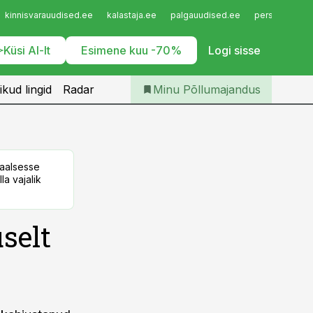
Iseteenindus
kinnisvarauudised.ee
kalastaja.ee
palgauudised.ee
personaliuudi
Telli Põllumajandus
Küsi AI-lt
Esimene kuu -70%
Logi sisse
ikud lingid
Radar
Minu Põllumajandus
taalsesse
la vajalik
selt