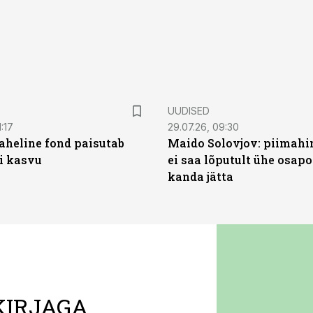
UUDISED
:17
29.07.26, 09:30
heline fond paisutab
Maido Solovjov: piimahi
’i kasvu
ei saa lõputult ühe osapo
kanda jätta
KIRJAGA