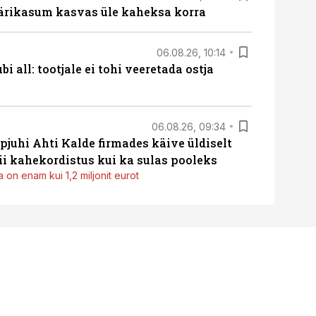
ärikasum kasvas üle kaheksa korra
06.08.26, 10:14
i all: tootjale ei tohi veeretada ostja
06.08.26, 09:34
pjuhi Ahti Kalde firmades käive üldiselt
i kahekordistus kui ka sulas pooleks
 on enam kui 1,2 miljonit eurot