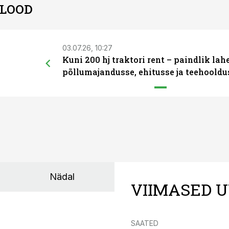
 LOOD
03.07.26, 10:27
Kuni 200 hj traktori rent – paindlik la
põllumajandusse, ehitusse ja teehooldu
Nädal
VIIMASED U
SAATED